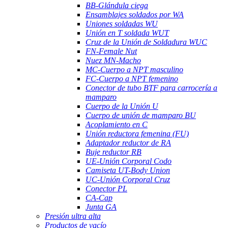
BB-Glándula ciega
Ensamblajes soldados por WA
Uniones soldadas WU
Unión en T soldada WUT
Cruz de la Unión de Soldadura WUC
FN-Female Nut
Nuez MN-Macho
MC-Cuerpo a NPT masculino
FC-Cuerpo a NPT femenino
Conector de tubo BTF para carrocería a
mamparo
Cuerpo de la Unión U
Cuerpo de unión de mamparo BU
Acoplamiento en C
Unión reductora femenina (FU)
Adaptador reductor de RA
Buje reductor RB
UE-Unión Corporal Codo
Camiseta UT-Body Union
UC-Unión Corporal Cruz
Conector PL
CA-Cap
Junta GA
Presión ultra alta
Productos de vacío