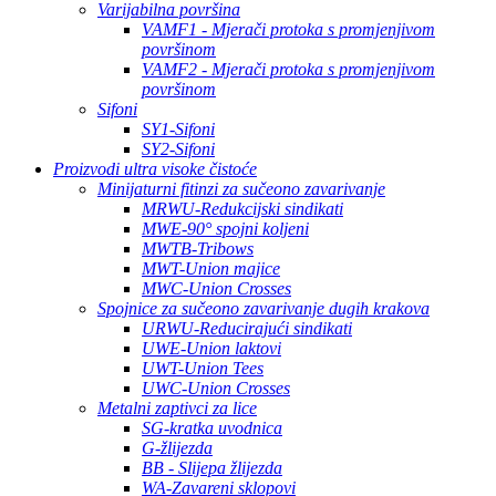
Varijabilna površina
VAMF1 - Mjerači protoka s promjenjivom
površinom
VAMF2 - Mjerači protoka s promjenjivom
površinom
Sifoni
SY1-Sifoni
SY2-Sifoni
Proizvodi ultra visoke čistoće
Minijaturni fitinzi za sučeono zavarivanje
MRWU-Redukcijski sindikati
MWE-90° spojni koljeni
MWTB-Tribows
MWT-Union majice
MWC-Union Crosses
Spojnice za sučeono zavarivanje dugih krakova
URWU-Reducirajući sindikati
UWE-Union laktovi
UWT-Union Tees
UWC-Union Crosses
Metalni zaptivci za lice
SG-kratka uvodnica
G-žlijezda
BB - Slijepa žlijezda
WA-Zavareni sklopovi