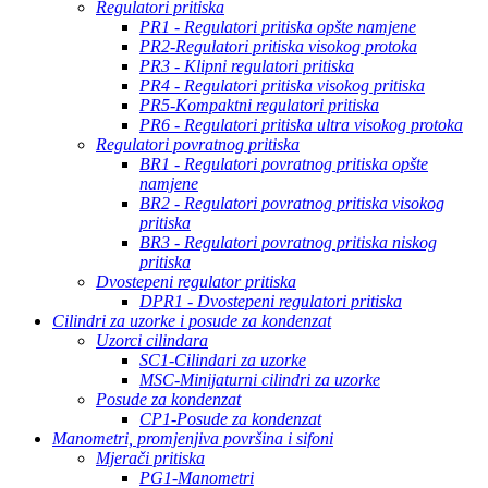
Regulatori pritiska
PR1 - Regulatori pritiska opšte namjene
PR2-Regulatori pritiska visokog protoka
PR3 - Klipni regulatori pritiska
PR4 - Regulatori pritiska visokog pritiska
PR5-Kompaktni regulatori pritiska
PR6 - Regulatori pritiska ultra visokog protoka
Regulatori povratnog pritiska
BR1 - Regulatori povratnog pritiska opšte
namjene
BR2 - Regulatori povratnog pritiska visokog
pritiska
BR3 - Regulatori povratnog pritiska niskog
pritiska
Dvostepeni regulator pritiska
DPR1 - Dvostepeni regulatori pritiska
Cilindri za uzorke i posude za kondenzat
Uzorci cilindara
SC1-Cilindari za uzorke
MSC-Minijaturni cilindri za uzorke
Posude za kondenzat
CP1-Posude za kondenzat
Manometri, promjenjiva površina i sifoni
Mjerači pritiska
PG1-Manometri