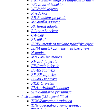
FBT - Ženska majica s natpisom Branch
WC-zavarni konektor
WE-Weld koljeno
R-reduktor
BR-Reduktor pregrade
MA-muški adapter
FA-ženski adapter
PC-port konektor
CA-Cap
PL-utikač
ISPF-umetak za mekane frakcijske cijevi
ISPM-umetak za meke metričke cijevi
N-matica
MN - Muška matica
RF-zadnja ferula
FF-Prednja ferula
BS-BS zaptivka
BP-BP zaptivka
BG-BG zaptivka
FKM-O-prsten
FLA-prirubnički adapter
SFF-Sanitarna prirubnica
Instrumentacijski cijevni fitinzi
TCN-Zatvorena bradavica
TPN-Specijalna cijevna spojnica