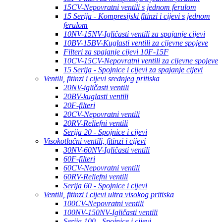
15CV-Nepovratni ventili s jednom ferulom
15 Serija - Kompresijski fitinzi i cijevi s jednom
ferulom
10NV-15NV-Igličasti ventili za spajanje cijevi
10BV-15BV-Kuglasti ventili za cijevne spojeve
Filteri za spajanje cijevi 10F-15F
10CV-15CV-Nepovratni ventili za cijevne spojeve
15 Serija - Spojnice i cijevi za spajanje cijevi
Ventili, fitinzi i cijevi srednjeg pritiska
20NV-igličasti ventili
20BV-kuglasti ventili
20F-filteri
20CV-Nepovratni ventili
20RV-Reliefni ventili
Serija 20 - Spojnice i cijevi
Visokotlačni ventili, fitinzi i cijevi
30NV-60NV-Igličasti ventili
60F-filteri
60CV-Nepovratni ventili
60RV-Reliefni ventili
Serija 60 - Spojnice i cijevi
Ventili, fitinzi i cijevi ultra visokog pritiska
100CV-Nepovratni ventili
100NV-150NV-Igličasti ventili
Serija 100 - Spojnice i cijevi