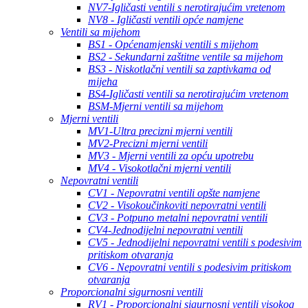
NV7-Igličasti ventili s nerotirajućim vretenom
NV8 - Igličasti ventili opće namjene
Ventili sa mijehom
BS1 - Općenamjenski ventili s mijehom
BS2 - Sekundarni zaštitne ventile sa mijehom
BS3 - Niskotlačni ventili sa zaptivkama od
mijeha
BS4-Igličasti ventili sa nerotirajućim vretenom
BSM-Mjerni ventili sa mijehom
Mjerni ventili
MV1-Ultra precizni mjerni ventili
MV2-Precizni mjerni ventili
MV3 - Mjerni ventili za opću upotrebu
MV4 - Visokotlačni mjerni ventili
Nepovratni ventili
CV1 - Nepovratni ventili opšte namjene
CV2 - Visokoučinkoviti nepovratni ventili
CV3 - Potpuno metalni nepovratni ventili
CV4-Jednodijelni nepovratni ventili
CV5 - Jednodijelni nepovratni ventili s podesivim
pritiskom otvaranja
CV6 - Nepovratni ventili s podesivim pritiskom
otvaranja
Proporcionalni sigurnosni ventili
RV1 - Proporcionalni sigurnosni ventili visokog