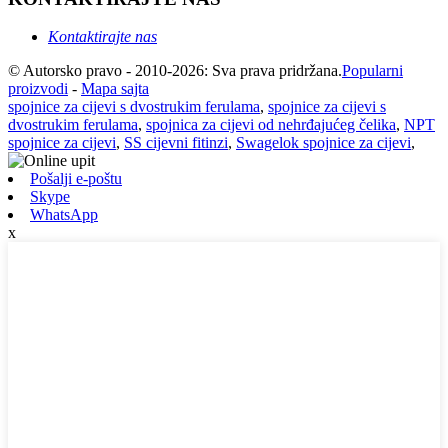
Kontaktirajte nas
© Autorsko pravo - 2010-2026: Sva prava pridržana.
Popularni
proizvodi
-
Mapa sajta
spojnice za cijevi s dvostrukim ferulama
,
spojnice za cijevi s
dvostrukim ferulama
,
spojnica za cijevi od nehrđajućeg čelika
,
NPT
spojnice za cijevi
,
SS cijevni fitinzi
,
Swagelok spojnice za cijevi
,
Pošalji e-poštu
Skype
WhatsApp
x