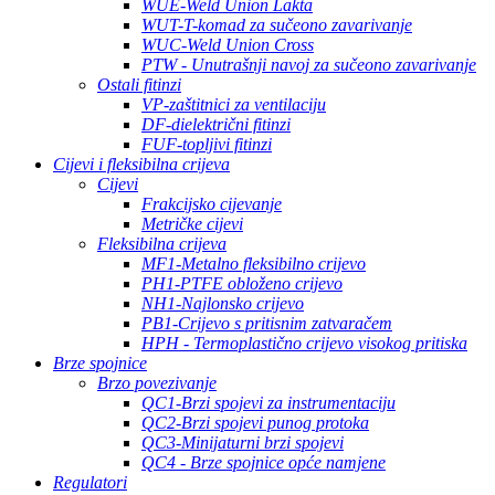
WUE-Weld Union Lakta
WUT-T-komad za sučeono zavarivanje
WUC-Weld Union Cross
PTW - Unutrašnji navoj za sučeono zavarivanje
Ostali fitinzi
VP-zaštitnici za ventilaciju
DF-dielektrični fitinzi
FUF-topljivi fitinzi
Cijevi i fleksibilna crijeva
Cijevi
Frakcijsko cijevanje
Metričke cijevi
Fleksibilna crijeva
MF1-Metalno fleksibilno crijevo
PH1-PTFE obloženo crijevo
NH1-Najlonsko crijevo
PB1-Crijevo s pritisnim zatvaračem
HPH - Termoplastično crijevo visokog pritiska
Brze spojnice
Brzo povezivanje
QC1-Brzi spojevi za instrumentaciju
QC2-Brzi spojevi punog protoka
QC3-Minijaturni brzi spojevi
QC4 - Brze spojnice opće namjene
Regulatori