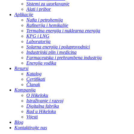
Sistemi za uzorkovanje
Alati i pribor
Aplikacije
Nafta i petrohemija
Rafinerija i hemikalije
Termalna energija i nuklearna energija
KPG i LNG
Laboratorija
Solarna energija i poluprovodnici
Industrijski plin i medicina
Farmaceutska i prehrambena industrija
Energija vodika
Resursi
Katalog
Certifikati
Članak
Kompanija
O Hikeloku
Istraživanje i razvoj
Digitalna fabrika
Rad u Hikeloku
Vijesti
Blog
Kontaktirajte nas