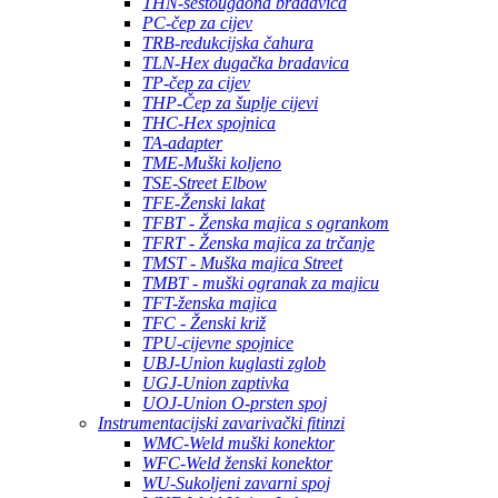
THN-šestougaona bradavica
PC-čep za cijev
TRB-redukcijska čahura
TLN-Hex dugačka bradavica
TP-čep za cijev
THP-Čep za šuplje cijevi
THC-Hex spojnica
TA-adapter
TME-Muški koljeno
TSE-Street Elbow
TFE-Ženski lakat
TFBT - Ženska majica s ogrankom
TFRT - Ženska majica za trčanje
TMST - Muška majica Street
TMBT - muški ogranak za majicu
TFT-ženska majica
TFC - Ženski križ
TPU-cijevne spojnice
UBJ-Union kuglasti zglob
UGJ-Union zaptivka
UOJ-Union O-prsten spoj
Instrumentacijski zavarivački fitinzi
WMC-Weld muški konektor
WFC-Weld ženski konektor
WU-Sukoljeni zavarni spoj