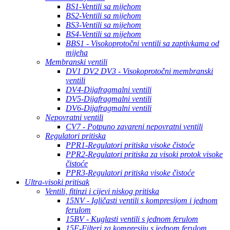
BS1-Ventili sa mijehom
BS2-Ventili sa mijehom
BS3-Ventili sa mijehom
BS4-Ventili sa mijehom
BBS1 - Visokoprotočni ventili sa zaptivkama od
mijeha
Membranski ventili
DV1 DV2 DV3 - Visokoprotočni membranski
ventili
DV4-Dijafragmalni ventili
DV5-Dijafragmalni ventili
DV6-Dijafragmalni ventili
Nepovratni ventili
CV7 - Potpuno zavareni nepovratni ventili
Regulatori pritiska
PPR1-Regulatori pritiska visoke čistoće
PPR2-Regulatori pritiska za visoki protok visoke
čistoće
PPR3-Regulatori pritiska visoke čistoće
Ultra-visoki pritisak
Ventili, fitinzi i cijevi niskog pritiska
15NV - Igličasti ventili s kompresijom i jednom
ferulom
15BV - Kuglasti ventili s jednom ferulom
15F-Filteri za kompresiju s jednom ferulom