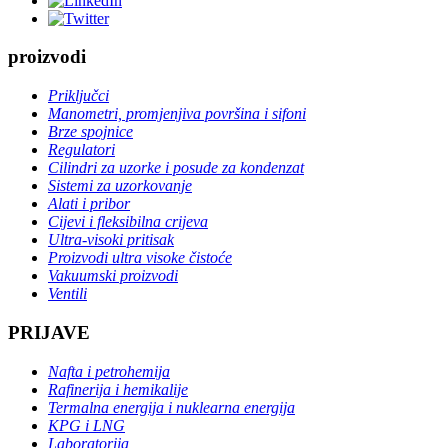
proizvodi
Priključci
Manometri, promjenjiva površina i sifoni
Brze spojnice
Regulatori
Cilindri za uzorke i posude za kondenzat
Sistemi za uzorkovanje
Alati i pribor
Cijevi i fleksibilna crijeva
Ultra-visoki pritisak
Proizvodi ultra visoke čistoće
Vakuumski proizvodi
Ventili
PRIJAVE
Nafta i petrohemija
Rafinerija i hemikalije
Termalna energija i nuklearna energija
KPG i LNG
Laboratorija