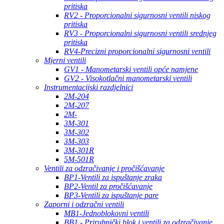
pritiska
RV2 - Proporcionalni sigurnosni ventili niskog
pritiska
RV3 - Proporcionalni sigurnosni ventili srednjeg
pritiska
RV4-Precizni proporcionalni sigurnosni ventili
Mjerni ventili
GV1 - Manometarski ventili opće namjene
GV2 - Visokotlačni manometarski ventili
Instrumentacijski razdjelnici
2M-204
2M-207
2M-
3M-301
3M-302
3M-303
3M-301R
5M-501R
Ventili za odzračivanje i pročišćavanje
BP1-Ventili za ispuštanje zraka
BP2-Ventil za pročišćavanje
BP3-Ventili za ispuštanje pare
Zaporni i odzračni ventili
MB1-Jednoblokovni ventili
BB1 - Prirubnički blok i ventili za odzračivanje