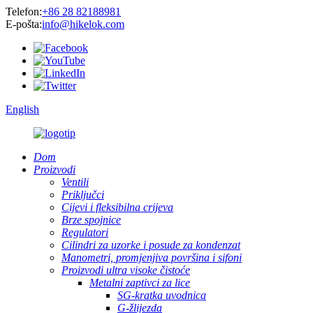
Telefon:
+86 28 82188981
E-pošta:
info@hikelok.com
English
Dom
Proizvodi
Ventili
Priključci
Cijevi i fleksibilna crijeva
Brze spojnice
Regulatori
Cilindri za uzorke i posude za kondenzat
Manometri, promjenjiva površina i sifoni
Proizvodi ultra visoke čistoće
Metalni zaptivci za lice
SG-kratka uvodnica
G-žlijezda