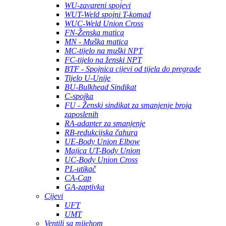
WU-zavareni spojevi
WUT-Weld spojni T-komad
WUC-Weld Union Cross
FN-Ženska matica
MN - Muška matica
MC-tijelo na muški NPT
FC-tijelo na ženski NPT
BTF - Spojnica cijevi od tijela do pregrade
Tijelo U-Unije
BU-Bulkhead Sindikat
C-spojka
FU - Ženski sindikat za smanjenje broja
zaposlenih
RA-adapter za smanjenje
RB-redukcijska čahura
UE-Body Union Elbow
Majica UT-Body Union
UC-Body Union Cross
PL-utikač
CA-Cap
GA-zaptivka
Cijevi
UFT
UMT
Ventili sa mijehom