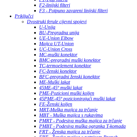
F2-linijski filteri
F3 - Potpuno zavareni linijski filteri
Priključci
Dvostruki ferule cijevni spojevi
U-Unija
BU-Pregradna unija
UE-Union Elbow
Majica UT-Union
UC-Union Cross
MC-muški konektor
BMC-pregradni muški konektor
TC-termoelement konektor
FC-ženski konektor
BFC-pregradni ženski konektor
ME-Muški lakat
45ME-45º muški lakat
PME-Pozicioni muški koljen
45PME-45º pozicionirajući muški lakat
FE-Ženski koljen
MRT-Muška majica za trčanje
MBT - Muška majica s rukavima
PMRT - Podesiva muška majica za trčanje
PMBT - Podesiva muška ogranka T-komada
FRT - Ženska majica za trčanje