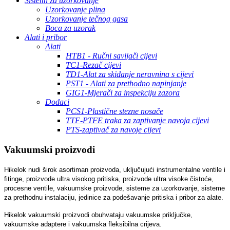
Sistemi za uzorkovanje
Uzorkovanje plina
Uzorkovanje tečnog gasa
Boca za uzorak
Alati i pribor
Alati
HTB1 - Ručni savijači cijevi
TC1-Rezač cijevi
TD1-Alat za skidanje neravnina s cijevi
PST1 - Alati za prethodno napinjanje
GIG1-Mjerači za inspekciju zazora
Dodaci
PCS1-Plastične stezne nosače
TTF-PTFE traka za zaptivanje navoja cijevi
PTS-zaptivač za navoje cijevi
Vakuumski proizvodi
Hikelok nudi širok asortiman proizvoda, uključujući instrumentalne ventile i
fitinge, proizvode ultra visokog pritiska, proizvode ultra visoke čistoće,
procesne ventile, vakuumske proizvode, sisteme za uzorkovanje, sisteme
za prethodnu instalaciju, jedinice za podešavanje pritiska i pribor za alate.
Hikelok vakuumski proizvodi obuhvataju vakuumske priključke,
vakuumske adaptere i vakuumska fleksibilna crijeva.