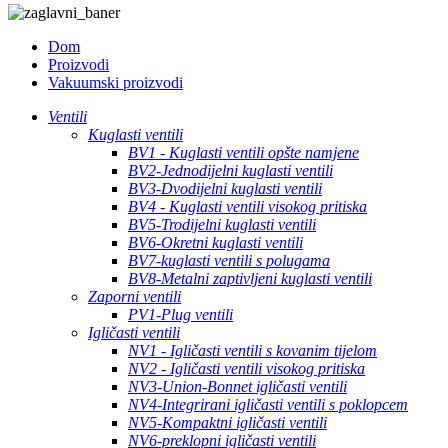
Dom
Proizvodi
Vakuumski proizvodi
Ventili
Kuglasti ventili
BV1 - Kuglasti ventili opšte namjene
BV2-Jednodijelni kuglasti ventili
BV3-Dvodijelni kuglasti ventili
BV4 - Kuglasti ventili visokog pritiska
BV5-Trodijelni kuglasti ventili
BV6-Okretni kuglasti ventili
BV7-kuglasti ventili s polugama
BV8-Metalni zaptivljeni kuglasti ventili
Zaporni ventili
PV1-Plug ventili
Igličasti ventili
NV1 - Igličasti ventili s kovanim tijelom
NV2 - Igličasti ventili visokog pritiska
NV3-Union-Bonnet igličasti ventili
NV4-Integrirani igličasti ventili s poklopcem
NV5-Kompaktni igličasti ventili
NV6-preklopni igličasti ventili