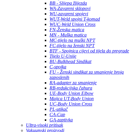
BB - Slijepa žlijezda
WA-Zavareni sklopovi
WU-zavareni spojevi
WUT-Weld spojni T-komad
WUC-Weld Union Cross
FN-Ženska matica
MN - Muška matica
MC-tijelo na muški NPT
FC-tijelo na ženski NPT
BTF - Spojnica cijevi od tijela do pregrade
Tijelo U-Unije
BU-Bulkhead Sindikat
C-spojka
FU - Ženski sindikat za smanjenje broja
zaposlenih
RA-adapter za smanjenje
RB-redukcijska čahura
UE-Body Union Elbow
Majica UT-Body Union
UC-Body Union Cross
PL-utikač
CA-Cap
GA-zaptivka
Ultra-visoki pritisak
Vakuumski proizvodi