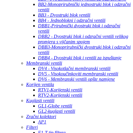
BB2-Monoprirubnički jednostruki blok i odzračni
ventili
BB3 - Dvostruki blok ventili
BB4 - Jednoblokni i odzračni ventili
DBB1-Prirubnički dvostruki blok i odzračni
ventili
DBB2 - Dvostruki blok i odzračni ventili velikog
promjera s vijčanim spojem
DBB3-Monoprirubnički dvostruki blok i odzračni
ventili
DBB4 - Dvostruki blok i ventili za ispuštanje
Membranski ventili
DV4 - Visokotlačni membranski ventili
DV5 - Visokoučinkoviti membranski ventili
DV6 - Membranski ventili opšte namjene
Korijen ventila
RTV1-Korijenski ventili
RTV2-Korijenski ventili
Kuglasti ventili
GL1-Globe ventili
GL2-kuglasti ventili
Zračni kolektori
AP1
Filteri
F1-T-tip filtera