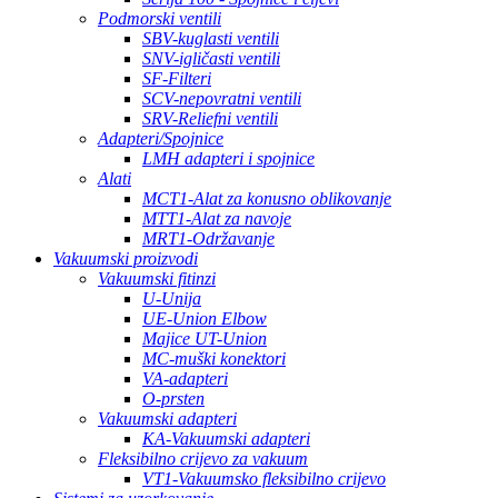
Podmorski ventili
SBV-kuglasti ventili
SNV-igličasti ventili
SF-Filteri
SCV-nepovratni ventili
SRV-Reliefni ventili
Adapteri/Spojnice
LMH adapteri i spojnice
Alati
MCT1-Alat za konusno oblikovanje
MTT1-Alat za navoje
MRT1-Održavanje
Vakuumski proizvodi
Vakuumski fitinzi
U-Unija
UE-Union Elbow
Majice UT-Union
MC-muški konektori
VA-adapteri
O-prsten
Vakuumski adapteri
KA-Vakuumski adapteri
Fleksibilno crijevo za vakuum
VT1-Vakuumsko fleksibilno crijevo