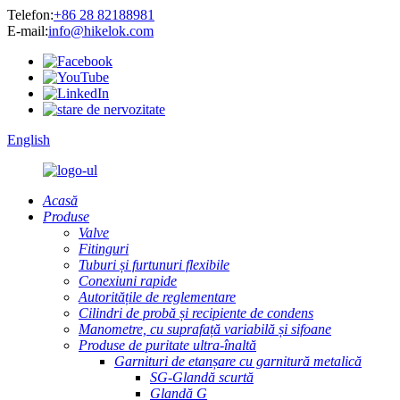
Telefon:
+86 28 82188981
E-mail:
info@hikelok.com
English
Acasă
Produse
Valve
Fitinguri
Tuburi și furtunuri flexibile
Conexiuni rapide
Autoritățile de reglementare
Cilindri de probă și recipiente de condens
Manometre, cu suprafață variabilă și sifoane
Produse de puritate ultra-înaltă
Garnituri de etanșare cu garnitură metalică
SG-Glandă scurtă
Glandă G