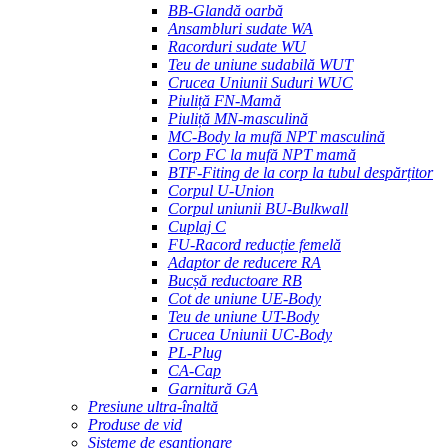
BB-Glandă oarbă
Ansambluri sudate WA
Racorduri sudate WU
Teu de uniune sudabilă WUT
Crucea Uniunii Suduri WUC
Piuliță FN-Mamă
Piuliță MN-masculină
MC-Body la mufă NPT masculină
Corp FC la mufă NPT mamă
BTF-Fiting de la corp la tubul despărțitor
Corpul U-Union
Corpul uniunii BU-Bulkwall
Cuplaj C
FU-Racord reducție femelă
Adaptor de reducere RA
Bucșă reductoare RB
Cot de uniune UE-Body
Teu de uniune UT-Body
Crucea Uniunii UC-Body
PL-Plug
CA-Cap
Garnitură GA
Presiune ultra-înaltă
Produse de vid
Sisteme de eșantionare