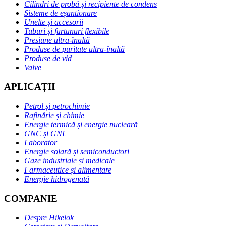
Cilindri de probă și recipiente de condens
Sisteme de eșantionare
Unelte și accesorii
Tuburi și furtunuri flexibile
Presiune ultra-înaltă
Produse de puritate ultra-înaltă
Produse de vid
Valve
APLICAȚII
Petrol și petrochimie
Rafinărie și chimie
Energie termică și energie nucleară
GNC și GNL
Laborator
Energie solară și semiconductori
Gaze industriale și medicale
Farmaceutice și alimentare
Energie hidrogenată
COMPANIE
Despre Hikelok