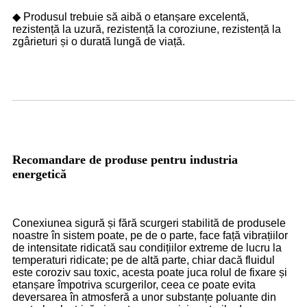
◆ Produsul trebuie să aibă o etanșare excelentă,
rezistență la uzură, rezistență la coroziune, rezistență la
zgârieturi și o durată lungă de viață.
Recomandare de produse pentru industria
energetică
Conexiunea sigură și fără scurgeri stabilită de produsele
noastre în sistem poate, pe de o parte, face față vibrațiilor
de intensitate ridicată sau condițiilor extreme de lucru la
temperaturi ridicate; pe de altă parte, chiar dacă fluidul
este coroziv sau toxic, acesta poate juca rolul de fixare și
etanșare împotriva scurgerilor, ceea ce poate evita
deversarea în atmosferă a unor substanțe poluante din