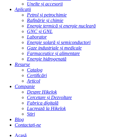
Unelte și accesorii
Aplicații
Petrol și petrochimie
Rafinărie și chimie
Energie termică și energie nucleară
GNC și GNL
Laborator
Energie solară și semiconductori
Gaze industriale și medicale
Farmaceutice și alimentare
Energie hidrogenată
Resurse
Catalog
Certificări
Articol
Companie
Despre Hikelok
Cercetare și Dezvoltare
Fabrica digitală
Lucrează la Hikelok
Ştiri
Blog
Contactaţi-ne
Acasă