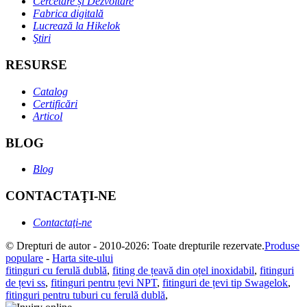
Cercetare și Dezvoltare
Fabrica digitală
Lucrează la Hikelok
Ştiri
RESURSE
Catalog
Certificări
Articol
BLOG
Blog
CONTACTAŢI-NE
Contactaţi-ne
© Drepturi de autor - 2010-2026: Toate drepturile rezervate.
Produse
populare
-
Harta site-ului
fitinguri cu ferulă dublă
,
fiting de țeavă din oțel inoxidabil
,
fitinguri
de țevi ss
,
fitinguri pentru țevi NPT
,
fitinguri de țevi tip Swagelok
,
fitinguri pentru tuburi cu ferulă dublă
,