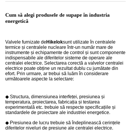
Cum să alegi produsele de supape în industria
energetică
Valvele furnizate de
Hikelok
sunt utilizate în centralele
termice și centralele nucleare într-un număr mare de
instrumente și echipamente de control și sunt componente
indispensabile ale diferitelor sisteme de operare ale
centralei electrice. Selectarea corectă a valvelor centralei
electrice poate obține un rezultat dublu cu jumătate din
efort. Prin urmare, ar trebui să luăm în considerare
următoarele aspecte la selectare:
◆ Structura, dimensiunea interfeței, presiunea și
temperatura, proiectarea, fabricația și testarea
experimentală etc. trebuie să respecte specificațiile și
standardele de proiectare ale industriei energetice.
◆ Presiunea de lucru trebuie să îndeplinească cerințele
diferitelor niveluri de presiune ale centralei electrice.