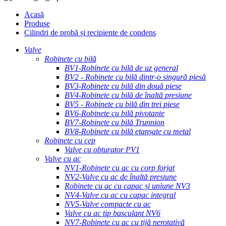
Acasă
Produse
Cilindri de probă și recipiente de condens
Valve
Robinete cu bilă
BV1-Robinete cu bilă de uz general
BV2 - Robinete cu bilă dintr-o singură piesă
BV3-Robinete cu bilă din două piese
BV4-Robinete cu bilă de înaltă presiune
BV5 - Robinete cu bilă din trei piese
BV6-Robinete cu bilă pivotante
BV7-Robinete cu bilă Trunnion
BV8-Robinete cu bilă etanșate cu metal
Robinete cu cep
Valve cu obturator PV1
Valve cu ac
NV1-Robinete cu ac cu corp forjat
NV2-Valve cu ac de înaltă presiune
Robinete cu ac cu capac și uniune NV3
NV4-Valve cu ac cu capac integral
NV5-Valve compacte cu ac
Valve cu ac tip basculant NV6
NV7-Robinete cu ac cu tijă nerotativă