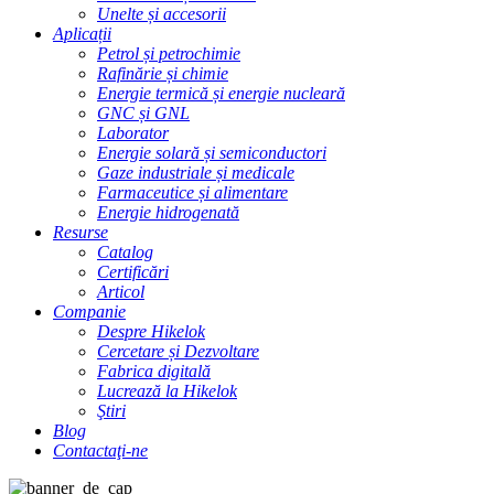
Unelte și accesorii
Aplicații
Petrol și petrochimie
Rafinărie și chimie
Energie termică și energie nucleară
GNC și GNL
Laborator
Energie solară și semiconductori
Gaze industriale și medicale
Farmaceutice și alimentare
Energie hidrogenată
Resurse
Catalog
Certificări
Articol
Companie
Despre Hikelok
Cercetare și Dezvoltare
Fabrica digitală
Lucrează la Hikelok
Ştiri
Blog
Contactaţi-ne