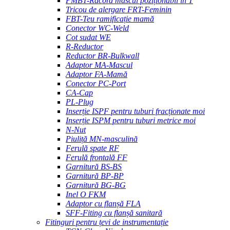
PMBT-Racord mascul poziționabil în T
Tricou de alergare FRT-Feminin
FBT-Teu ramificație mamă
Conector WC-Weld
Cot sudat WE
R-Reductor
Reductor BR-Bulkwall
Adaptor MA-Mascul
Adaptor FA-Mamă
Conector PC-Port
CA-Cap
PL-Plug
Inserție ISPF pentru tuburi fracționate moi
Inserție ISPM pentru tuburi metrice moi
N-Nut
Piuliță MN-masculină
Ferulă spate RF
Ferulă frontală FF
Garnitură BS-BS
Garnitură BP-BP
Garnitură BG-BG
Inel O FKM
Adaptor cu flanșă FLA
SFF-Fiting cu flanșă sanitară
Fitinguri pentru țevi de instrumentație