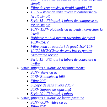
simplă
Filtre de compresie cu ferulă simplă 15F
15CV - Valve de sens invers la compresie cu
ferulă simplă
Seria 15 - Fitinguri și tuburi de compresie cu
ferulă simplă
10NV-15NV-Robinete cu ac pentru conectare la
țeavă
Robinete cu bilă pentru racorduri de țeavă
10BV-15BV
Filtre pentru racorduri de țeavă 10F-15F
10CV-15CV-Clave de sens invers pentru
racordarea țevilor
Seria 15 - Fitinguri și tuburi de conectare a
țevilor
Valve, fitinguri și tuburi de presiune medie
20NV-Valve cu ac
20BV-Robinete cu bilă
Filtre 20F
Supape de sens invers 20CV
20RV-Supape de siguranță
Seria 20 - Fitinguri și tuburi
Valve, fitinguri și tuburi de înaltă presiune
30NV-60NV-Valve cu ac
Filtre 60F