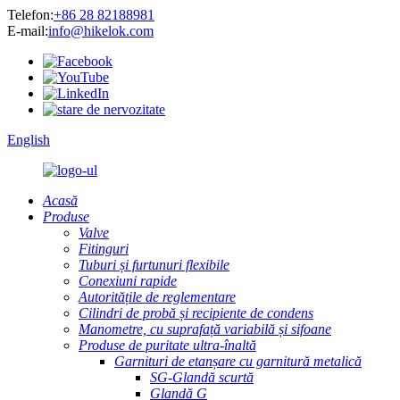
Telefon:
+86 28 82188981
E-mail:
info@hikelok.com
English
Acasă
Produse
Valve
Fitinguri
Tuburi și furtunuri flexibile
Conexiuni rapide
Autoritățile de reglementare
Cilindri de probă și recipiente de condens
Manometre, cu suprafață variabilă și sifoane
Produse de puritate ultra-înaltă
Garnituri de etanșare cu garnitură metalică
SG-Glandă scurtă
Glandă G