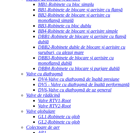
MB1-Robinete cu bloc simplu
BB1-Robinete de blocare și aerisire cu flanșă
BB2-Robinete de blocare și aerisire cu
monoflanșă simplă
BB3-Robinete cu bloc dublu
BB4-Robinete de blocare și aerisire simple
DBB1-Robinete de blocare și aerisire cu flanșă
dublă
DBB2-Robinete duble de blocare și aerisire cu
șuruburi, cu alezaj mare
DBB3-Robinete de blocare și aerisire cu
monoflanșă dublă
DBB4-Robinete cu blocare și purjare dublă
Valve cu diafragmă
DV4-Valve cu diafragmă de înaltă presiune
DV5 - Valve cu diafragmă de înaltă performanță
DV6-Valve cu diafragmă de uz general
Valve de rădăcină
Valve RTV1-Root
Valve RTV2-Root
Valve globulare
GL1-Robinete cu glob
GL2-Robinete cu glob
Colectoare de aer
AP1