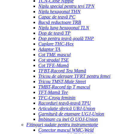
TCN-Close Nipple
Niplu special pentru țevi TPN
Niplu hexagonal THN
Capac de țeavă PC
Bucșă reductoare TRB
Niplu lung hexagonal TLN
Dop de țeavă TP
Dop pentru țeavă goală THP
Cuplare THC-Hex
Adaptor TA
Cot TME mascul
Cot stradal TSE
Cot TFE-Mamă
TFBT-Racord Teu Mamă
Tricou de alergare TFRT pentru femei
Tricou TMST-Male Street
TMBT-Racord tip T mascul
TFT-Mamă Tee
TFC-Croșu feminin
Racorduri țeavă-țeavă TPU
Articulație sferică UBJ-Union
Garnitură de etanșare UGJ-Union
Îmbinare cu inel O UOJ-Union
Fitinguri sudate pentru instrumentație
Conector mascul WMC-Weld