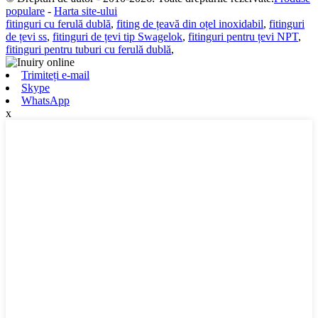
populare
-
Harta site-ului
fitinguri cu ferulă dublă
,
fiting de țeavă din oțel inoxidabil
,
fitinguri
de țevi ss
,
fitinguri de țevi tip Swagelok
,
fitinguri pentru țevi NPT
,
fitinguri pentru tuburi cu ferulă dublă
,
Trimiteți e-mail
Skype
WhatsApp
x