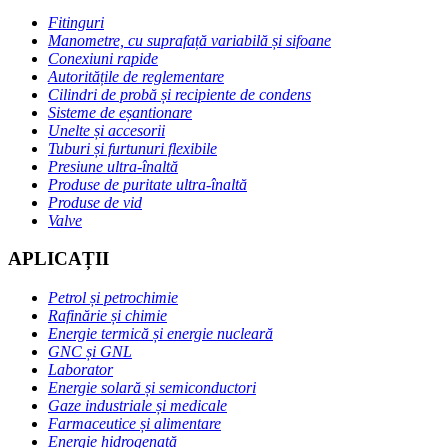
Fitinguri
Manometre, cu suprafață variabilă și sifoane
Conexiuni rapide
Autoritățile de reglementare
Cilindri de probă și recipiente de condens
Sisteme de eșantionare
Unelte și accesorii
Tuburi și furtunuri flexibile
Presiune ultra-înaltă
Produse de puritate ultra-înaltă
Produse de vid
Valve
APLICAȚII
Petrol și petrochimie
Rafinărie și chimie
Energie termică și energie nucleară
GNC și GNL
Laborator
Energie solară și semiconductori
Gaze industriale și medicale
Farmaceutice și alimentare
Energie hidrogenată