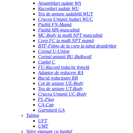
Ansambluri sudate WA
Racorduri sudate WU
Teu de uniune sudabilă WUT
Crucea Uniunii Suduri WUC
Piuliță FN-Mamă
Piuliță MN-masculină
MC-Body la mufă NPT masculină
Corp FC la mufă NPT mamă
BTF-Fiting de la corp la tubul despărțitor
Corpul U-Union
Corpul uniunii BU-Bulkwall
Cuplaj C
FU-Racord reducție femelă
Adaptor de reducere RA
Bucșă reductoare RB
Cot de uniune UE-Body
Teu de uniune UT-Body
Crucea Uniunii UC-Body
PL-Plug
CA-Cap
Garnitură GA
Tubing
UFT
UMT
Valve etanșate cu burduf