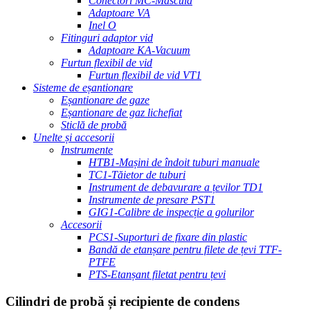
Conectori MC-Masculă
Adaptoare VA
Inel O
Fitinguri adaptor vid
Adaptoare KA-Vacuum
Furtun flexibil de vid
Furtun flexibil de vid VT1
Sisteme de eșantionare
Eșantionare de gaze
Eșantionare de gaz lichefiat
Sticlă de probă
Unelte și accesorii
Instrumente
HTB1-Mașini de îndoit tuburi manuale
TC1-Tăietor de tuburi
Instrument de debavurare a țevilor TD1
Instrumente de presare PST1
GIG1-Calibre de inspecție a golurilor
Accesorii
PCS1-Suporturi de fixare din plastic
Bandă de etanșare pentru filete de țevi TTF-
PTFE
PTS-Etanșant filetat pentru țevi
Cilindri de probă și recipiente de condens