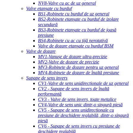
NV8-Valve cu ac de uz general
Valve etanșate cu burduf
BS1-Robinete cu burduf de uz general
BS2-Robinete etanșate cu burduf de izolare
secundară
BS3-Robinete etanșate cu burduf de joasă
presiune
BS4-Robinete cu ac cu tijă nerotativă
Valve de dozare etanșate cu burduf BSM
Valve de dozare
MV1-Vanușe de dozare ultra-precizie
MV2-Valve de dozare de precizie
MV3-Robinete de dozare pentru uz general
MV4-Robinete de dozare de înaltă presiune
Supape de sens invers
CV1-Valve de sens unidirecționale de uz general
CV2 - Supape de sens invers de înaltă
performanță
CV3 - Valve de sens invers, toate metalice
CV4-Valve de sens unic dintr-o singură piesă
CV5 - Supape de sens unidirecționale cu
presiune de deschidere reglabilă, dintr-o singură
piesă
CV6 - Supape de sens invers cu presiune de
deschidere reglabilă