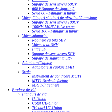
Supape de sens invers 60CV
60RV-Supape de siguranță
Seria 60 - Fitinguri și tuburi
Valve, fitinguri și tuburi de ultra-înaltă presiune
Supape de sens invers 100CV
100NV-150NV-Valve cu ac
Seria 100 - Fitinguri și tuburi
Valve submarine
Robinete cu bilă SBV
Valve cu ac SNV
Filtre SF
Supape de sens invers SCV
Supape de siguranță SRV
Adaptoare/Cuplaje
Adaptoare și cuplaje LMH
Scule
Instrument de conificare MCT1
MTT1-Scule de filetare
MRT1-Întreținere
Produse de vid
Fitinguri de vid
U-Union
Cotul UE-Union
Tricouri UT-Union