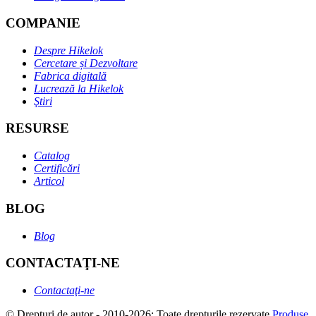
COMPANIE
Despre Hikelok
Cercetare și Dezvoltare
Fabrica digitală
Lucrează la Hikelok
Ştiri
RESURSE
Catalog
Certificări
Articol
BLOG
Blog
CONTACTAŢI-NE
Contactaţi-ne
© Drepturi de autor - 2010-2026: Toate drepturile rezervate.
Produse