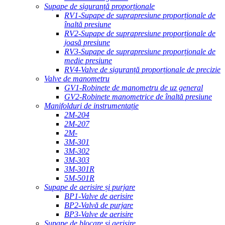
Supape de siguranță proporționale
RV1-Supape de suprapresiune proporționale de
înaltă presiune
RV2-Supape de suprapresiune proporționale de
joasă presiune
RV3-Supape de suprapresiune proporționale de
medie presiune
RV4-Valve de siguranță proporționale de precizie
Valve de manometru
GV1-Robinete de manometru de uz general
GV2-Robinete manometrice de înaltă presiune
Manifolduri de instrumentație
2M-204
2M-207
2M-
3M-301
3M-302
3M-303
3M-301R
5M-501R
Supape de aerisire și purjare
BP1-Valve de aerisire
BP2-Valvă de purjare
BP3-Valve de aerisire
Supape de blocare și aerisire