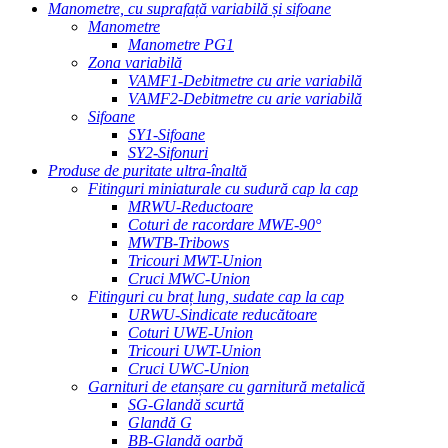
Manometre, cu suprafață variabilă și sifoane
Manometre
Manometre PG1
Zona variabilă
VAMF1-Debitmetre cu arie variabilă
VAMF2-Debitmetre cu arie variabilă
Sifoane
SY1-Sifoane
SY2-Sifonuri
Produse de puritate ultra-înaltă
Fitinguri miniaturale cu sudură cap la cap
MRWU-Reductoare
Coturi de racordare MWE-90°
MWTB-Tribows
Tricouri MWT-Union
Cruci MWC-Union
Fitinguri cu braț lung, sudate cap la cap
URWU-Sindicate reducătoare
Coturi UWE-Union
Tricouri UWT-Union
Cruci UWC-Union
Garnituri de etanșare cu garnitură metalică
SG-Glandă scurtă
Glandă G
BB-Glandă oarbă