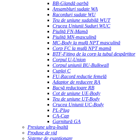
BB-Glandă oarbă
Ansambluri sudate WA
Racorduri sudate WU
Teu de uniune sudabilă WUT
Crucea Uniunii Suduri WUC
Piuliță FN-Mamă
Piuliță MN-masculină
MC-Body la mufă NPT masculină
Corp FC la mufă NPT mamă
BTF-Fiting de la corp la tubul despărțitor
Corpul U-Union
Corpul uniunii BU-Bulkwall
Cuplaj C
FU-Racord reducție femelă
Adaptor de reducere RA
Bucșă reductoare RB
Cot de uniune UE-Body
Teu de uniune UT-Body
Crucea Uniunii UC-Body
PL-Plug
CA-Cap
Garnitură GA
Presiune ultra-înaltă
Produse de vid
Sisteme de eșantionare