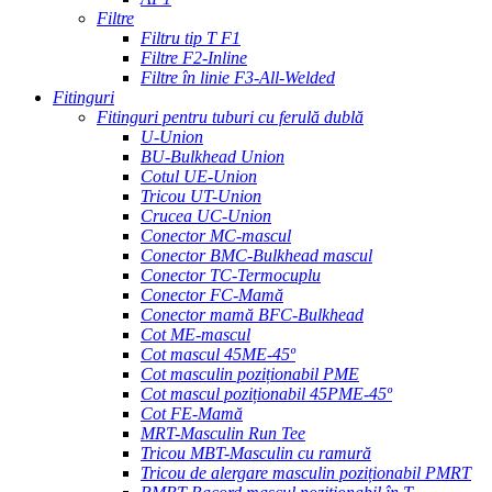
Filtre
Filtru tip T F1
Filtre F2-Inline
Filtre în linie F3-All-Welded
Fitinguri
Fitinguri pentru tuburi cu ferulă dublă
U-Union
BU-Bulkhead Union
Cotul UE-Union
Tricou UT-Union
Crucea UC-Union
Conector MC-mascul
Conector BMC-Bulkhead mascul
Conector TC-Termocuplu
Conector FC-Mamă
Conector mamă BFC-Bulkhead
Cot ME-mascul
Cot mascul 45ME-45º
Cot masculin poziționabil PME
Cot mascul poziționabil 45PME-45º
Cot FE-Mamă
MRT-Masculin Run Tee
Tricou MBT-Masculin cu ramură
Tricou de alergare masculin poziționabil PMRT