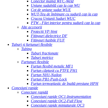
Conector mamă WFC-Weld
Uniune sudabilă cap la cap WU
Cot de uniune sudat WUE
WUT-Teu de îmbinare cu sudură cap la cap
Crucea Uniunii Suduri WUC
PTW - Filet interior pentru sudură cap la cap
Alte accesorii
Protecții VP-Vent
Fitinguri dielectrice DF
Fitinguri fuzibile FUF
Tuburi și furtunuri flexibile
Tubing
Tuburi fracționate
Tuburi metrice
Furtunuri flexibile
Furtun flexibil metalic MF1
Furtun căptușit cu PTFE PH1
Furtun NH1-Nailon
Furtun PB1-Push-Lock
Furtun termoplastic de înaltă presiune HPH
Conexiuni rapide
Conectare rapidă
Conexiuni rapide QC1-Instrumentation
Conexiuni rapide QC2-Full Flow
Conexiuni rapide miniaturale QC3