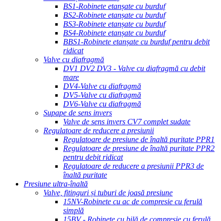
BS1-Robinete etanșate cu burduf
BS2-Robinete etanșate cu burduf
BS3-Robinete etanșate cu burduf
BS4-Robinete etanșate cu burduf
BBS1-Robinete etanșate cu burduf pentru debit
ridicat
Valve cu diafragmă
DV1 DV2 DV3 - Valve cu diafragmă cu debit
mare
DV4-Valve cu diafragmă
DV5-Valve cu diafragmă
DV6-Valve cu diafragmă
Supape de sens invers
Valve de sens invers CV7 complet sudate
Regulatoare de reducere a presiunii
Regulatoare de presiune de înaltă puritate PPR1
Regulatoare de presiune de înaltă puritate PPR2
pentru debit ridicat
Regulatoare de reducere a presiunii PPR3 de
înaltă puritate
Presiune ultra-înaltă
Valve, fitinguri și tuburi de joasă presiune
15NV-Robinete cu ac de compresie cu ferulă
simplă
15BV - Robinete cu bilă de compresie cu ferulă