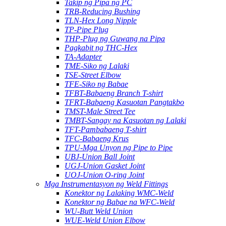
Takip ng Pipa ng PC
TRB-Reducing Bushing
TLN-Hex Long Nipple
TP-Pipe Plug
THP-Plug ng Guwang na Pipa
Pagkabit ng THC-Hex
TA-Adapter
TME-Siko ng Lalaki
TSE-Street Elbow
TFE-Siko ng Babae
TFBT-Babaeng Branch T-shirt
TFRT-Babaeng Kasuotan Pangtakbo
TMST-Male Street Tee
TMBT-Sangay na Kasuotan ng Lalaki
TFT-Pambabaeng T-shirt
TFC-Babaeng Krus
TPU-Mga Unyon ng Pipe to Pipe
UBJ-Union Ball Joint
UGJ-Union Gasket Joint
UOJ-Union O-ring Joint
Mga Instrumentasyon ng Weld Fittings
Konektor ng Lalaking WMC-Weld
Konektor ng Babae na WFC-Weld
WU-Butt Weld Union
WUE-Weld Union Elbow