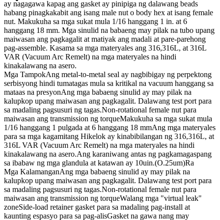
ay nagagawa kapag ang gasket ay pinipiga ng dalawang beads
habang pinagkakabit ang isang male nut o body hex at isang female
nut. Makukuha sa mga sukat mula 1/16 hanggang 1 in. at 6
hanggang 18 mm. Mga sinulid na babaeng may pilak na tubo upang
maiwasan ang pagkagalit at matiyak ang madali at pare-parehong
pag-assemble. Kasama sa mga materyales ang 316,316L, at 316L
VAR (Vacuum Arc Remelt) na mga materyales na hindi
kinakalawang na asero.
Mga Tampok
Ang metal-to-metal seal ay nagbibigay ng perpektong
serbisyong hindi tumatagas mula sa kritikal na vacuum hanggang sa
mataas na presyon
Ang mga babaeng sinulid ay may pilak na
kalupkop upang maiwasan ang pagkagalit. Dalawang test port para
sa madaling pagsusuri ng tagas.
Non-rotational female nut para
maiwasan ang transmission ng torque
Makukuha sa mga sukat mula
1/16 hanggang 1 pulgada at 6 hanggang 18 mm
Ang mga materyales
para sa mga kagamitang Hikelok ay kinabibilangan ng 316,316L, at
316L VAR (Vacuum Arc Remelt) na mga materyales na hindi
kinakalawang na asero.
Ang karaniwang antas ng pagkamagaspang
sa ibabaw ng mga glandula at katawan ay 10uin.(O.25um)Ra
Mga Kalamangan
Ang mga babaeng sinulid ay may pilak na
kalupkop upang maiwasan ang pagkagalit. Dalawang test port para
sa madaling pagsusuri ng tagas.
Non-rotational female nut para
maiwasan ang transmission ng torque
Walang mga "virtual leak"
zone
Side-load retainer gasket para sa madaling pag-install at
kaunting espasyo para sa pag-alis
Gasket na gawa nang may