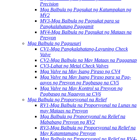
Precision
Mga Balbula ng Pagsukat ng Katumpakan ng
MV2
MV3-Mga Balbula ng Pagsukat para sa
Pangkalahatang Paggamit
MV4-Mga Balbula ng Pagsukat ng Mataas na
Presyon
Mga Balbula ng Pagsusuri
CV1-Mga Pangkalahatang-Layuning Check
Valve
CV2-Mga Balbula na May Mataas na Pagganap
CV3-Lahat ng Metal Check Valves
Mga Valve na May Isang Piraso ng CV4
Mga Valve na May Isang Piraso para sa Pag-
aayos ng Presyon ng Pagbasag na CV5
Mga Valve na May Kontrol sa Presyon ng
Pagbasag na Naaayos sa CV6
Mga Balbula ng Proporsyonal na Relief
RV1-Mga Balbula na Proporsyonal na Lunas na
may Mataas na Presyon
Mga Balbula ng Proporsyonal na Relief na
Mababang Presyon ng RV2
RV3-Mga Balbula ng Proporsyonal na Relief na
May Katamtamang Presyon
Mga Balbula ng Proporsyonal na Relief na RV4-