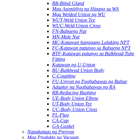
BB-Blind Gland
Mga Asembliya na Hinang sa WA
Mga Welded Union ng WU
WUT-Weld Union Tee
WUC-Weld Union Cross
FN-Babaeng Nut
MN-Male Nut
MC-Katawan hanggang Lalaking NPT
FC-Katawan patungo sa Babaeng NPT
BTF-Katawan patungo sa Bulkhead Tube
Fitting
Katawan ng U-Union
BU-Bulkhead Union Body
C-Coupling
FU-Unyon ng Pagbabawas ng Babae
Adaptor na Nagbabawas ng RA
RB-Reducing Bushing
UE-Body Union Elbow
UT-Body Union Tee
UC-Body Union Cross
PL-Plug
CA-Cap
GA-Gasket
Napakataas na Presyon
Mga Produkto ng Vacuum