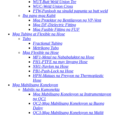
WUT-Butt Weld Union Tee
WUC-Weld Union Cross
PTW-Panloob na sinulid papunta sa butt weld
Iba pang mga Kabit
Mga Protektor ng Bentilasyon ng VP-Vent
Mga DF-Dielectric Fitting
Mga Fusible Fitting ng FUF
Mga Tubing at Flexible na Hose
Tubo
Fractional Tubing
Metrikong Tubo
Mga Flexible na Hose
MF1-Metal na Nababaluktot na Hose
PH1-PTFE na may linyang Hose
NH1-Naylon na Hose
PB1-Push-Lock na Hose
HPH-Mataas na Presyon na Thermoplastic
Hose
Mga Mabilisang Koneksyon
Mabilis na Kumonekta
Mga Mabilisang Koneksyon sa Instrumentasyon
ng QC1
QC2-Mga Mabilisang Koneksyon sa Buong
Daloy
QC3-Mga Mabilisang Koneksyon na Maliit