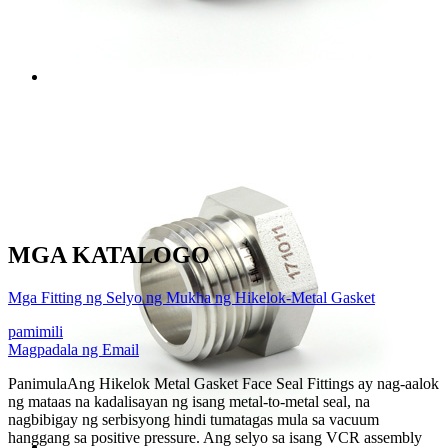
MGA KATALOGO
Mga Fitting ng Selyo ng Mukha ng Hikelok-Metal Gasket
pamimili
Magpadala ng Email
Panimula
Ang Hikelok Metal Gasket Face Seal Fittings ay nag-aalok
ng mataas na kadalisayan ng isang metal-to-metal seal, na
nagbibigay ng serbisyong hindi tumatagas mula sa vacuum
hanggang sa positive pressure. Ang selyo sa isang VCR assembly