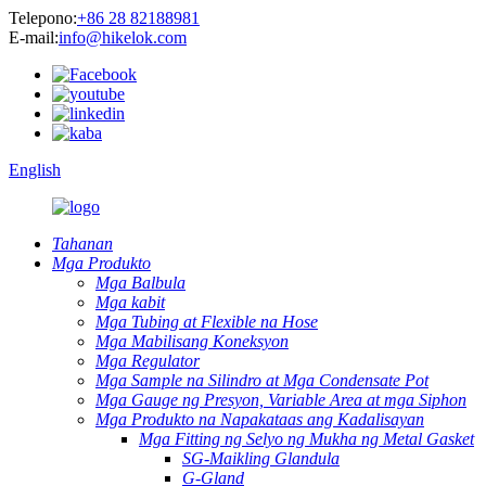
Telepono:
+86 28 82188981
E-mail:
info@hikelok.com
English
Tahanan
Mga Produkto
Mga Balbula
Mga kabit
Mga Tubing at Flexible na Hose
Mga Mabilisang Koneksyon
Mga Regulator
Mga Sample na Silindro at Mga Condensate Pot
Mga Gauge ng Presyon, Variable Area at mga Siphon
Mga Produkto na Napakataas ang Kadalisayan
Mga Fitting ng Selyo ng Mukha ng Metal Gasket
SG-Maikling Glandula
G-Gland