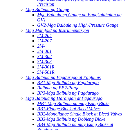
Precision
Mga Balbula ng Gauge
Mga Balbula ng Gauge na Pangkalahatan ng
GV1
GV2-Mga Balbula ng High-Pressure Gauge
Mga Manifold ng Instrumentasyon
2M-204
2M-207
2M-
3M-301
3M-302
3M-303
3M-301R
5M-501R
Mga Balbula ng Pagdurugo at Paglilinis
BP1-Mga Balbula ng Pagdurugo
Balbula ng BP2-Purge
BP3-Mga Balbula ng Pagdurugo
Mga Balbula ng Harangan at Pagdurugo
MB1-Mga Balbula na may Isang Bloke
BB1-Flange Block at Bleed Valves
BB2-Monoflange Single Block at Bleed Valves
BB3-Mga Balbula ng Dobleng Bloke
BB4-Mga Balbula na may Isang Bloke at
Pagdurugo