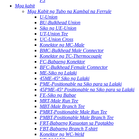
F3
Mga kabit
Mga Kabit ng Tubo na Kambal na Ferrule
U-Union
BU-Bulkhead Union
Siko ng UE-Union
UT-Union Tee
UC-Union Cross
Konektor ng MC-Male
BMC-Bulkhead Male Connector
Konektor ng TC-Thermocouple
FC-Babaeng Konektor
BFC-Bulkhead Female Connector
ME-Siko ng Lalaki
45ME-45º Siko ng Lalaki
PME-Positionable na Siko para sa Lalaki
45PME-45º Positionable na Siko para sa Lalaki
FE-Siko ng Babae
MRT-Male Run Tee
MBT-Male Branch Tee
PMRT-Positionable Male Run Tee
PMBT-Positionable Male Branch Tee
FRT-Babaeng Kasuotan sa Pagtakbo
FBT-Babaeng Branch T-shirt
Konektor ng WC-Weld