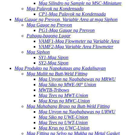
Mga Silindro ng Sample na MSC-Miniature
Mga Palayok na Kondensado
CP1-Mga Palayok na Kondensada
Mga Gauge ng Presyon, Variable Area at mga Siphon
Mga Gauge ng Presyon
PG1-Mga Gauge ng Presyon
Pabagu-bagong Lugar
VAMF1-Mga Flowmeter na Variable Area
VAMF2-Mga Variable Area Flowmeter
Mga Siphon
SY1-Mga Sipon
SY2-Mga Sipon
Mga Produkto na Napakataas ang Kadalisayan
Mga Maliit na Butt-Weld Fitting
Mga Unyon na Nagbabawas ng MRWU
Mga Siko ng MWE-90° Union
MWTB-Tribows
Mga Tees ng MWT-Union
Mga Krus ng MWC-Union
Mga Mahabang Braso na Butt-Weld Fitting
Mga Unyon na Nagbabawas ng URWU
Mga Siko ng UWE-Union
Mga Tees ng UWT-Union
Mga Krus ng UWC-Union
Mga Fitting ng Selyo ng Mukha ng Metal Gasket