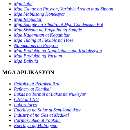
Mga kabit
Mga Gauge ng Presyon, Variable Area at mga Siphon
Mga Mabilisang Koneksyon
Mga Regulator
Mga Sample na Silindro at Mga Condensate Pot
Mga Sistema ng Pagkuha ng Sample
Mga Kagamitan at Kagamitan
Mga Tubing at Flexible na Hose
Napakataas na Presyon
Mga Produkto na Napakataas ang Kadalisayan
Mga Produkto ng Vacuum
Mga Balbula
MGA APLIKASYON
Petrolyo at Petrokemikal
Refinery at Kemikal
Lakas na Termal at Lakas na Nukleyar
CNG at LNG
Laboratoryo
Enerhiya ng Solar at Semikonduktor
Industriyal na Gas at Medikal
Parmasyutiko at Pagkain
Enerhiya ng Hidrogeno