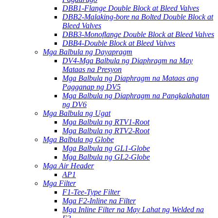
DBB1-Flange Double Block at Bleed Valves
DBB2-Malaking-bore na Bolted Double Block at
Bleed Valves
DBB3-Monoflange Double Block at Bleed Valves
DBB4-Double Block at Bleed Valves
Mga Balbula ng Dayapragm
DV4-Mga Balbula ng Diaphragm na May
Mataas na Presyon
Mga Balbula ng Diaphragm na Mataas ang
Pagganap ng DV5
Mga Balbula ng Diaphragm na Pangkalahatan
ng DV6
Mga Balbula ng Ugat
Mga Balbula ng RTV1-Root
Mga Balbula ng RTV2-Root
Mga Balbula ng Globe
Mga Balbula ng GL1-Globe
Mga Balbula ng GL2-Globe
Mga Air Header
AP1
Mga Filter
F1-Tee-Type Filter
Mga F2-Inline na Filter
Mga Inline Filter na May Lahat ng Welded na