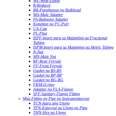
WE-Weld Elbow
R-Reducer
BR-Pangbawas ng Bulkhead
MA-Male Adapter
FA-Babaeng Adapter
Konektor ng PC-Port
CA-Cap
PL-Plug
ISPF-Insert para sa Malambot na Fractional
Tubing
ISPM-Insert para sa Malambot na Metric Tubing
N-Nut
MN-Male Nut
RF-Rear Ferrule
FF-Front Ferrule
Gasket na BS-BS
Gasket ng BP-BP
Gasket ng BG-BG
FKM-O-ring
Adaptor ng FLA-Flange
SFF-Sanitary Flange Fitting
Mga Fitting ng Pipe ng Instrumentasyon
TCN-Isara ang Utong
TPN-Espesyal na Utong ng Pipa
THN-Hex na Utong