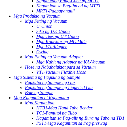
Kagamitang Pang-Cone ng MCT1
Kagamitan sa Pag-thread ng MTT1
MRT1-Pagpapanatili
Mga Produkto ng Vacuum
Mga Fitting ng Vacuum
U-Union
Siko ng UE-Union
Mga Tees ng UT-Union
Mga Konektor ng MC-Male
Mga VA-Adapter
O-ring
Mga Fitting ng Vacuum Adapter
Mga Kabit ng Adapter ng KA-Vacuum
Hose na Nababaluktot para sa Vacuum
VT1-Vacuum Flexible Hose
Mga Sistema ng Pagkuha ng Sample
Pagkuha ng Sample ng Gas
Pagkuha ng Sample ng Liquefied Gas
Bote ng Sample
Mga Kagamitan at Kagamitan
Mga Kagamitan
HTB1-Mga Hand Tube Bender
TC1-Pamutol ng Tubo
Kagamitan sa Pag-alis ng Bura ng Tubo na TD1
PST1-Mga Kagamitan sa Pag-preswag