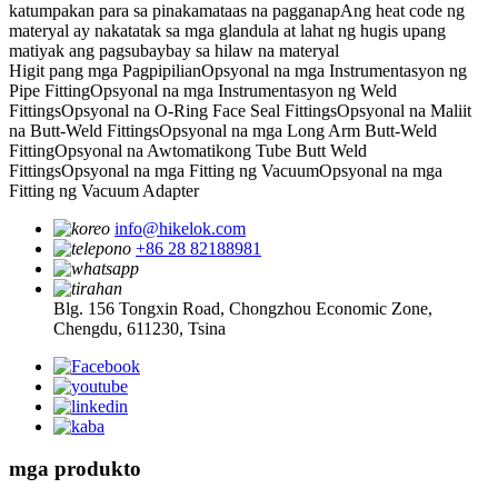
katumpakan para sa pinakamataas na pagganap
Ang heat code ng
materyal ay nakatatak sa mga glandula at lahat ng hugis upang
matiyak ang pagsubaybay sa hilaw na materyal
Higit pang mga Pagpipilian
Opsyonal na mga Instrumentasyon ng
Pipe Fitting
Opsyonal na mga Instrumentasyon ng Weld
Fittings
Opsyonal na O-Ring Face Seal Fittings
Opsyonal na Maliit
na Butt-Weld Fittings
Opsyonal na mga Long Arm Butt-Weld
Fitting
Opsyonal na Awtomatikong Tube Butt Weld
Fittings
Opsyonal na mga Fitting ng Vacuum
Opsyonal na mga
Fitting ng Vacuum Adapter
info@hikelok.com
+86 28 82188981
Blg. 156 Tongxin Road, Chongzhou Economic Zone,
Chengdu, 611230, Tsina
mga produkto