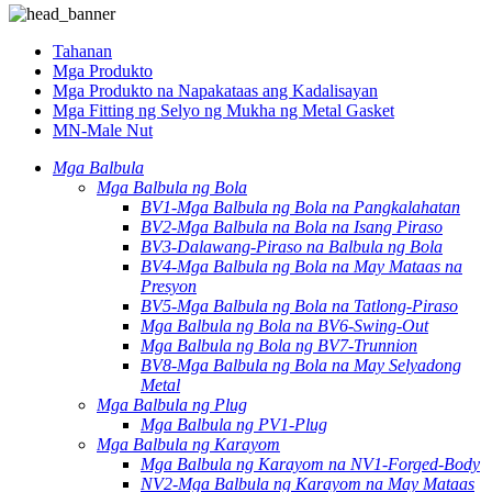
Tahanan
Mga Produkto
Mga Produkto na Napakataas ang Kadalisayan
Mga Fitting ng Selyo ng Mukha ng Metal Gasket
MN-Male Nut
Mga Balbula
Mga Balbula ng Bola
BV1-Mga Balbula ng Bola na Pangkalahatan
BV2-Mga Balbula na Bola na Isang Piraso
BV3-Dalawang-Piraso na Balbula ng Bola
BV4-Mga Balbula ng Bola na May Mataas na
Presyon
BV5-Mga Balbula ng Bola na Tatlong-Piraso
Mga Balbula ng Bola na BV6-Swing-Out
Mga Balbula ng Bola ng BV7-Trunnion
BV8-Mga Balbula ng Bola na May Selyadong
Metal
Mga Balbula ng Plug
Mga Balbula ng PV1-Plug
Mga Balbula ng Karayom
Mga Balbula ng Karayom ​​na NV1-Forged-Body
NV2-Mga Balbula ng Karayom ​​na May Mataas