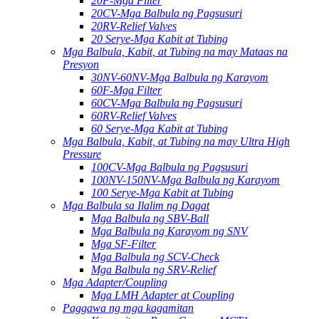
20F-Mga Filter
20CV-Mga Balbula ng Pagsusuri
20RV-Relief Valves
20 Serye-Mga Kabit at Tubing
Mga Balbula, Kabit, at Tubing na may Mataas na
Presyon
30NV-60NV-Mga Balbula ng Karayom
60F-Mga Filter
60CV-Mga Balbula ng Pagsusuri
60RV-Relief Valves
60 Serye-Mga Kabit at Tubing
Mga Balbula, Kabit, at Tubing na may Ultra High
Pressure
100CV-Mga Balbula ng Pagsusuri
100NV-150NV-Mga Balbula ng Karayom
100 Serye-Mga Kabit at Tubing
Mga Balbula sa Ilalim ng Dagat
Mga Balbula ng SBV-Ball
Mga Balbula ng Karayom ​​ng SNV
Mga SF-Filter
Mga Balbula ng SCV-Check
Mga Balbula ng SRV-Relief
Mga Adapter/Coupling
Mga LMH Adapter at Coupling
Paggawa ng mga kagamitan