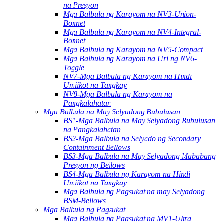
na Presyon
Mga Balbula ng Karayom ​​na NV3-Union-
Bonnet
Mga Balbula ng Karayom ​​na NV4-Integral-
Bonnet
Mga Balbula ng Karayom ​​na NV5-Compact
Mga Balbula ng Karayom ​​na Uri ng NV6-
Toggle
NV7-Mga Balbula ng Karayom ​​na Hindi
Umiikot na Tangkay
NV8-Mga Balbula ng Karayom ​​na
Pangkalahatan
Mga Balbula na May Selyadong Bubulusan
BS1-Mga Balbula na May Selyadong Bubulusan
na Pangkalahatan
BS2-Mga Balbula na Selyado ng Secondary
Containment Bellows
BS3-Mga Balbula na May Selyadong Mababang
Presyon ng Bellows
BS4-Mga Balbula ng Karayom ​​na Hindi
Umiikot na Tangkay
Mga Balbula ng Pagsukat na may Selyadong
BSM-Bellows
Mga Balbula ng Pagsukat
Mga Balbula ng Pagsukat ng MV1-Ultra