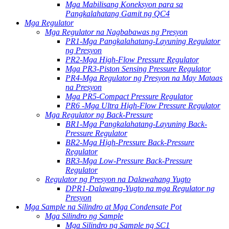
Mga Mabilisang Koneksyon para sa
Pangkalahatang Gamit ng QC4
Mga Regulator
Mga Regulator na Nagbabawas ng Presyon
PR1-Mga Pangkalahatang-Layuning Regulator
ng Presyon
PR2-Mga High-Flow Pressure Regulator
Mga PR3-Piston Sensing Pressure Regulator
PR4-Mga Regulator ng Presyon na May Mataas
na Presyon
Mga PR5-Compact Pressure Regulator
PR6 -Mga Ultra High-Flow Pressure Regulator
Mga Regulator ng Back-Pressure
BR1-Mga Pangkalahatang-Layuning Back-
Pressure Regulator
BR2-Mga High-Pressure Back-Pressure
Regulator
BR3-Mga Low-Pressure Back-Pressure
Regulator
Regulator ng Presyon na Dalawahang Yugto
DPR1-Dalawang-Yugto na mga Regulator ng
Presyon
Mga Sample na Silindro at Mga Condensate Pot
Mga Silindro ng Sample
Mga Silindro ng Sample ng SC1