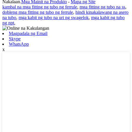
Nakalaan.
Mga Mainit na Produkto
-
Mapa ng Site
kambal na mga fitting ng tubo ng ferrule
,
mga fitting ng tubo na ss
,
dobleng mga fitting ng tubo ng ferrule
,
hindi kinakalawang na asero
na tubo
,
mga kabit ng tubo na uri ng swagelok
,
mga kabit ng tubo
ng npt
,
Magpadala ng Email
Skype
WhatsApp
x