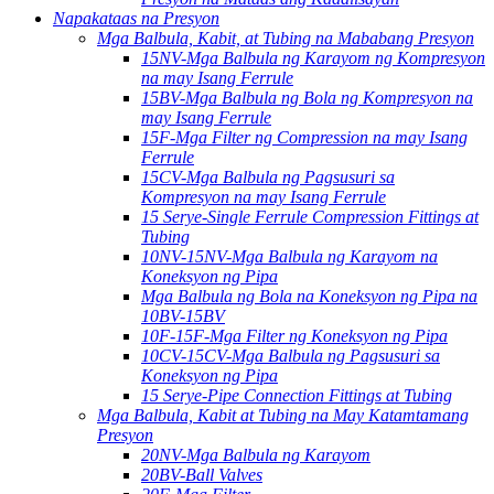
Napakataas na Presyon
Mga Balbula, Kabit, at Tubing na Mababang Presyon
15NV-Mga Balbula ng Karayom ​​ng Kompresyon
na may Isang Ferrule
15BV-Mga Balbula ng Bola ng Kompresyon na
may Isang Ferrule
15F-Mga Filter ng Compression na may Isang
Ferrule
15CV-Mga Balbula ng Pagsusuri sa
Kompresyon na may Isang Ferrule
15 Serye-Single Ferrule Compression Fittings at
Tubing
10NV-15NV-Mga Balbula ng Karayom ​​na
Koneksyon ng Pipa
Mga Balbula ng Bola na Koneksyon ng Pipa na
10BV-15BV
10F-15F-Mga Filter ng Koneksyon ng Pipa
10CV-15CV-Mga Balbula ng Pagsusuri sa
Koneksyon ng Pipa
15 Serye-Pipe Connection Fittings at Tubing
Mga Balbula, Kabit at Tubing na May Katamtamang
Presyon
20NV-Mga Balbula ng Karayom
20BV-Ball Valves