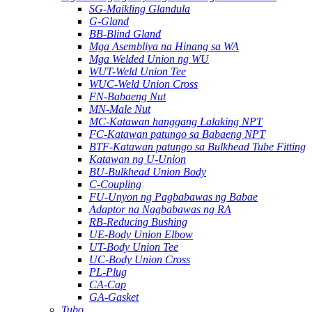
SG-Maikling Glandula
G-Gland
BB-Blind Gland
Mga Asembliya na Hinang sa WA
Mga Welded Union ng WU
WUT-Weld Union Tee
WUC-Weld Union Cross
FN-Babaeng Nut
MN-Male Nut
MC-Katawan hanggang Lalaking NPT
FC-Katawan patungo sa Babaeng NPT
BTF-Katawan patungo sa Bulkhead Tube Fitting
Katawan ng U-Union
BU-Bulkhead Union Body
C-Coupling
FU-Unyon ng Pagbabawas ng Babae
Adaptor na Nagbabawas ng RA
RB-Reducing Bushing
UE-Body Union Elbow
UT-Body Union Tee
UC-Body Union Cross
PL-Plug
CA-Cap
GA-Gasket
Tubo