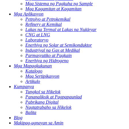
Mga Sistema ng Pagkuha ng Sample
Mga Kagamitan at Kagamitan
Mga Aplikasyon
Petrolyo at Petrokemikal
Refinery at Kemikal
Lakas na Termal at Lakas na Nukleyar
CNG at LNG
Laboratoryo
Enerhiya ng Solar at Semikonduktor
Industriyal na Gas at Medikal
Parmasyutiko at Pagkain
Enerhiya ng Hidrogeno
Mga Mapagkukunan
Katalogo
Mga Sertipikasyon
Artikulo
Kumpanya
Tungkol sa Hikelok
Pananaliksik at Pagpapaunlad
Pabrikang Digital
Nagtatrabaho sa Hikelok
Balita
Blog
Makipag-ugnayan sa Amin