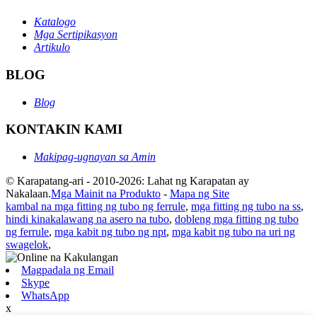
Katalogo
Mga Sertipikasyon
Artikulo
BLOG
Blog
KONTAKIN KAMI
Makipag-ugnayan sa Amin
© Karapatang-ari - 2010-2026: Lahat ng Karapatan ay
Nakalaan.
Mga Mainit na Produkto
-
Mapa ng Site
kambal na mga fitting ng tubo ng ferrule
,
mga fitting ng tubo na ss
,
hindi kinakalawang na asero na tubo
,
dobleng mga fitting ng tubo
ng ferrule
,
mga kabit ng tubo ng npt
,
mga kabit ng tubo na uri ng
swagelok
,
Magpadala ng Email
Skype
WhatsApp
x