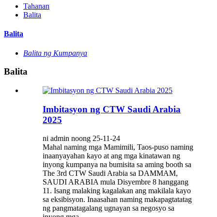
Tahanan
Balita
Balita
Balita ng Kumpanya
Balita
Imbitasyon ng CTW Saudi Arabia
2025
ni admin noong 25-11-24
Mahal naming mga Mamimili, Taos-puso naming
inaanyayahan kayo at ang mga kinatawan ng
inyong kumpanya na bumisita sa aming booth sa
The 3rd CTW Saudi Arabia sa DAMMAM,
SAUDI ARABIA mula Disyembre 8 hanggang
11. Isang malaking kagalakan ang makilala kayo
sa eksibisyon. Inaasahan naming makapagtatatag
ng pangmatagalang ugnayan sa negosyo sa
inyong mga...