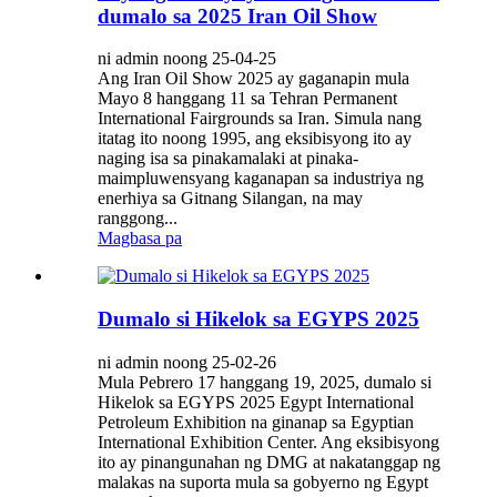
dumalo sa 2025 Iran Oil Show
ni admin noong 25-04-25
Ang Iran Oil Show 2025 ay gaganapin mula
Mayo 8 hanggang 11 sa Tehran Permanent
International Fairgrounds sa Iran. Simula nang
itatag ito noong 1995, ang eksibisyong ito ay
naging isa sa pinakamalaki at pinaka-
maimpluwensyang kaganapan sa industriya ng
enerhiya sa Gitnang Silangan, na may
ranggong...
Magbasa pa
Dumalo si Hikelok sa EGYPS 2025
ni admin noong 25-02-26
Mula Pebrero 17 hanggang 19, 2025, dumalo si
Hikelok sa EGYPS 2025 Egypt International
Petroleum Exhibition na ginanap sa Egyptian
International Exhibition Center. Ang eksibisyong
ito ay pinangunahan ng DMG at nakatanggap ng
malakas na suporta mula sa gobyerno ng Egypt