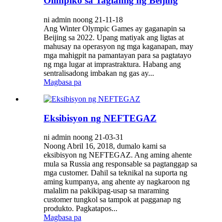
Olimpiko sa Taglamig ng Beijing
ni admin noong 21-11-18
Ang Winter Olympic Games ay gaganapin sa
Beijing sa 2022. Upang matiyak ang ligtas at
mahusay na operasyon ng mga kaganapan, may
mga mahigpit na pamantayan para sa pagtatayo
ng mga lugar at imprastraktura. Habang ang
sentralisadong imbakan ng gas ay...
Magbasa pa
Eksibisyon ng NEFTEGAZ
ni admin noong 21-03-31
Noong Abril 16, 2018, dumalo kami sa
eksibisyon ng NEFTEGAZ. Ang aming ahente
mula sa Russia ang responsable sa pagtanggap sa
mga customer. Dahil sa teknikal na suporta ng
aming kumpanya, ang ahente ay nagkaroon ng
malalim na pakikipag-usap sa maraming
customer tungkol sa tampok at pagganap ng
produkto. Pagkatapos...
Magbasa pa