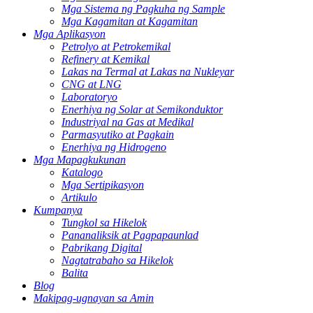
Mga Sistema ng Pagkuha ng Sample
Mga Kagamitan at Kagamitan
Mga Aplikasyon
Petrolyo at Petrokemikal
Refinery at Kemikal
Lakas na Termal at Lakas na Nukleyar
CNG at LNG
Laboratoryo
Enerhiya ng Solar at Semikonduktor
Industriyal na Gas at Medikal
Parmasyutiko at Pagkain
Enerhiya ng Hidrogeno
Mga Mapagkukunan
Katalogo
Mga Sertipikasyon
Artikulo
Kumpanya
Tungkol sa Hikelok
Pananaliksik at Pagpapaunlad
Pabrikang Digital
Nagtatrabaho sa Hikelok
Balita
Blog
Makipag-ugnayan sa Amin