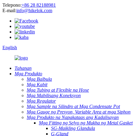
Telepono:
+86 28 82188981
E-mail:
info@hikelok.com
English
Tahanan
Mga Produkto
Mga Balbula
Mga Kabit
Mga Tubing at Flexible na Hose
Mga Mabilisang Koneksyon
Mga Regulator
Mga Sample na Silindro at Mga Condensate Pot
Mga Gauge ng Presyon, Variable Area at mga Siphon
Mga Produkto na Napakataas ang Kadalisayan
Mga Fitting ng Selyo ng Mukha ng Metal Gasket
SG-Maikling Glandula
G-Gland