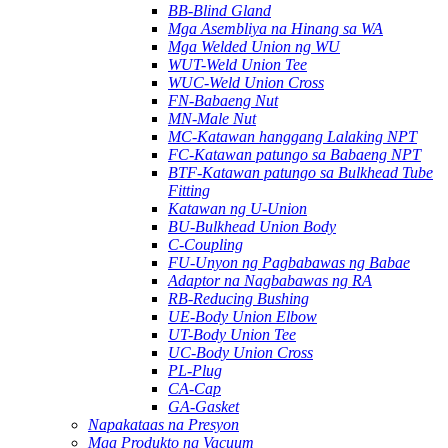
BB-Blind Gland
Mga Asembliya na Hinang sa WA
Mga Welded Union ng WU
WUT-Weld Union Tee
WUC-Weld Union Cross
FN-Babaeng Nut
MN-Male Nut
MC-Katawan hanggang Lalaking NPT
FC-Katawan patungo sa Babaeng NPT
BTF-Katawan patungo sa Bulkhead Tube
Fitting
Katawan ng U-Union
BU-Bulkhead Union Body
C-Coupling
FU-Unyon ng Pagbabawas ng Babae
Adaptor na Nagbabawas ng RA
RB-Reducing Bushing
UE-Body Union Elbow
UT-Body Union Tee
UC-Body Union Cross
PL-Plug
CA-Cap
GA-Gasket
Napakataas na Presyon
Mga Produkto ng Vacuum