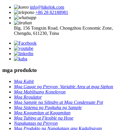
info@hikelok.com
+86 28 82188981
Blg. 156 Tongxin Road, Chongzhou Economic Zone,
Chengdu, 611230, Tsina
mga produkto
Mga Kabit
Mga Gauge ng Presyon, Variable Area at mga Siphon
Mga Mabilisang Koneksyon
Mga Regulator
Mga Sample na Silindro at Mga Condensate Pot
Mga Sistema ng Pagkuha ng Sample
Mga Kagamitan at Kagamitan
Mga Tubing at Flexible na Hose
Napakataas na Presyon
Mga Produkto na Napakataas ang Kadalisayan