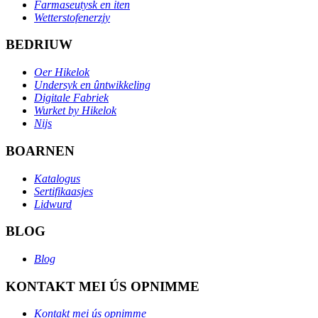
Farmaseutysk en iten
Wetterstofenerzjy
BEDRIUW
Oer Hikelok
Undersyk en ûntwikkeling
Digitale Fabriek
Wurket by Hikelok
Nijs
BOARNEN
Katalogus
Sertifikaasjes
Lidwurd
BLOG
Blog
KONTAKT MEI ÚS OPNIMME
Kontakt mei ús opnimme