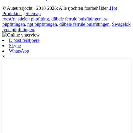
© Auteursrjocht - 2010-2026: Alle rjochten foarbehâlden.
Hot
Produkten
-
Sitemap
roestfrij stielen piipfitting
,
dûbele ferrule buisfittingen
,
ss
piipfittingen
,
npt piipfittingen
,
dûbele ferrule buisfittingen
,
Swagelok
type piipfittingen
,
E-post ferstjoere
Skype
WhatsApp
x