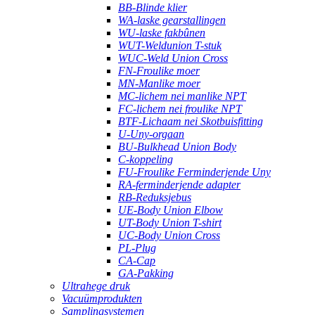
BB-Blinde klier
WA-laske gearstallingen
WU-laske fakbûnen
WUT-Weldunion T-stuk
WUC-Weld Union Cross
FN-Froulike moer
MN-Manlike moer
MC-lichem nei manlike NPT
FC-lichem nei froulike NPT
BTF-Lichaam nei Skotbuisfitting
U-Uny-orgaan
BU-Bulkhead Union Body
C-koppeling
FU-Froulike Ferminderjende Uny
RA-ferminderjende adapter
RB-Reduksjebus
UE-Body Union Elbow
UT-Body Union T-shirt
UC-Body Union Cross
PL-Plug
CA-Cap
GA-Pakking
Ultrahege druk
Vacuümprodukten
Samplingsystemen