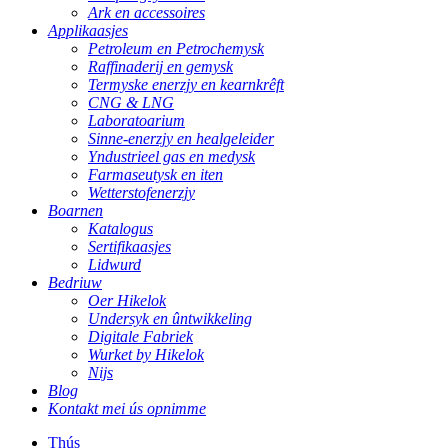
Ark en accessoires
Applikaasjes
Petroleum en Petrochemysk
Raffinaderij en gemysk
Termyske enerzjy en kearnkrêft
CNG & LNG
Laboratoarium
Sinne-enerzjy en healgeleider
Yndustrieel gas en medysk
Farmaseutysk en iten
Wetterstofenerzjy
Boarnen
Katalogus
Sertifikaasjes
Lidwurd
Bedriuw
Oer Hikelok
Undersyk en ûntwikkeling
Digitale Fabriek
Wurket by Hikelok
Nijs
Blog
Kontakt mei ús opnimme
Thús