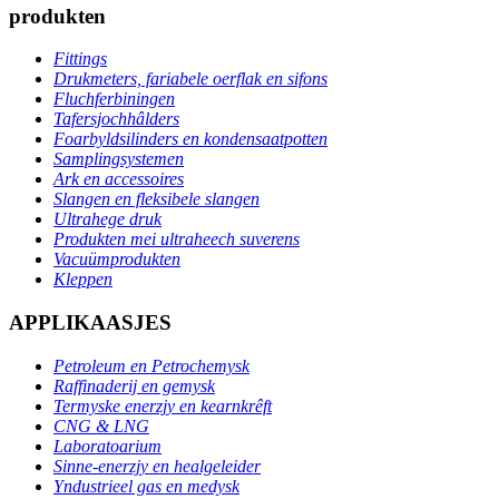
produkten
Fittings
Drukmeters, fariabele oerflak en sifons
Fluchferbiningen
Tafersjochhâlders
Foarbyldsilinders en kondensaatpotten
Samplingsystemen
Ark en accessoires
Slangen en fleksibele slangen
Ultrahege druk
Produkten mei ultraheech suverens
Vacuümprodukten
Kleppen
APPLIKAASJES
Petroleum en Petrochemysk
Raffinaderij en gemysk
Termyske enerzjy en kearnkrêft
CNG & LNG
Laboratoarium
Sinne-enerzjy en healgeleider
Yndustrieel gas en medysk