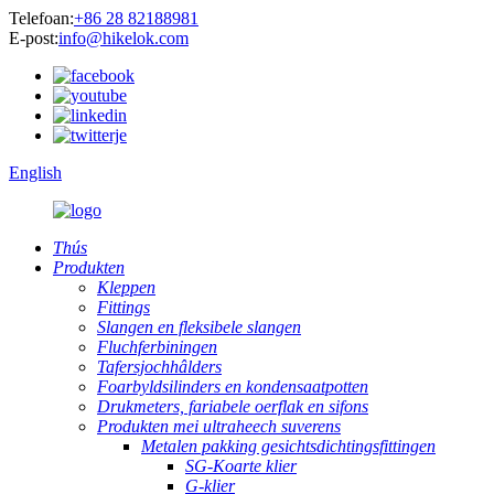
Telefoan:
+86 28 82188981
E-post:
info@hikelok.com
English
Thús
Produkten
Kleppen
Fittings
Slangen en fleksibele slangen
Fluchferbiningen
Tafersjochhâlders
Foarbyldsilinders en kondensaatpotten
Drukmeters, fariabele oerflak en sifons
Produkten mei ultraheech suverens
Metalen pakking gesichtsdichtingsfittingen
SG-Koarte klier
G-klier