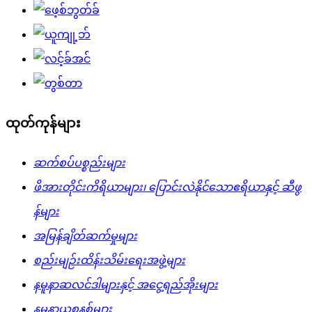
ထုတ်ကုန်များ
ဆက်စပ်ပစ္စည်းများ
ဖိအားတိုင်းကိရိယာများ၊ ပြောင်းလဲနိုင်သောဧရိယာနှင့် ဆီဖွ
န်များ
အမြန်ချိတ်ဆက်မှုများ
စည်းမျဉ်းထိန်းသိမ်းရေးအဖွဲ့များ
နမူနာဆလင်ဒါများနှင့် အငွေ့ရည်အိုးများ
နမူနာယူစနစ်များ