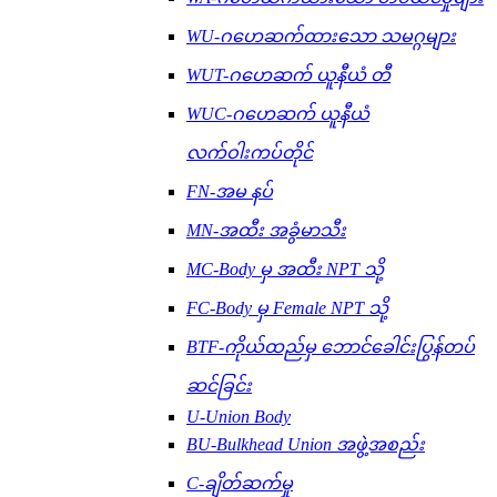
WU-ဂဟေဆက်ထားသော သမဂ္ဂများ
WUT-ဂဟေဆက် ယူနီယံ တီ
WUC-ဂဟေဆက် ယူနီယံ
လက်ဝါးကပ်တိုင်
FN-အမ နပ်
MN-အထီး အခွံမာသီး
MC-Body မှ အထီး NPT သို့
FC-Body မှ Female NPT သို့
BTF-ကိုယ်ထည်မှ ဘောင်ခေါင်းပြွန်တပ်
ဆင်ခြင်း
U-Union Body
BU-Bulkhead Union အဖွဲ့အစည်း
C-ချိတ်ဆက်မှု