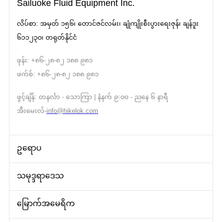
Sailuoke Fluid Equipment Inc.
လိပ်စာ: အမှတ် ၁၅၆၊ တောင်ဇင်လမ်း၊ ချုံကျိုးစီးပွားရေးဇုန်၊ ချန်ဒူး
၆၁၁၂၃၀၊ တရုတ်နိုင်ငံ
ဖုန်း: +၈၆-၂၈-၈၂ ၁၈၈ ၉၈၁
ဖက်စ်: +၈၆-၂၈-၈၂ ၁၈၈ ၉၈၁
ဖွင့်ချိန်: တနင်္လာ - သောကြာ | နံနက် ၉:၀၀ - ညနေ ၆ နာရီ
အီးမေးလ်-
info@hikelok.com
ဥရောပ
သမုဒ္ဒရာဒေသ
မြောက်အမေရိက