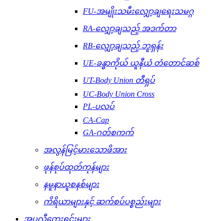
FU-အမျိုးသမီးလျှော့ချရေးသမဂ္ဂ
RA-လျှော့ချသည့် အဒက်တာ
RB-လျှော့ချသည့် ဘူရှန်း
UE-ခန္ဓာကိုယ် ယူနီယံ တံတောင်ဆစ်
UT-Body Union တီရှပ်
UC-Body Union Cross
PL-ပလပ်
CA-Cap
GA-ဂတ်စကက်
အလွန်မြင့်မားသောဖိအား
ဖုန်စုပ်ထုတ်ကုန်များ
နမူနာယူစနစ်များ
ကိရိယာများနှင့် ဆက်စပ်ပစ္စည်းများ
အပလီကေးရှင်းများ