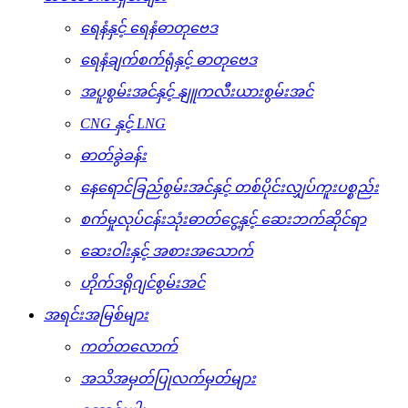
ရေနံနှင့် ရေနံဓာတုဗေဒ
ရေနံချက်စက်ရုံနှင့် ဓာတုဗေဒ
အပူစွမ်းအင်နှင့် နျူကလီးယားစွမ်းအင်
CNG နှင့် LNG
ဓာတ်ခွဲခန်း
နေရောင်ခြည်စွမ်းအင်နှင့် တစ်ပိုင်းလျှပ်ကူးပစ္စည်း
စက်မှုလုပ်ငန်းသုံးဓာတ်ငွေ့နှင့် ဆေးဘက်ဆိုင်ရာ
ဆေးဝါးနှင့် အစားအသောက်
ဟိုက်ဒရိုဂျင်စွမ်းအင်
အရင်းအမြစ်များ
ကတ်တလောက်
အသိအမှတ်ပြုလက်မှတ်များ