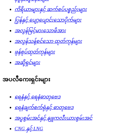
ကိရိယာများနှင့် ဆက်စပ်ပစ္စည်းများ
ပြွန်နှင့် ပျော့ပျောင်းသောပိုက်များ
အလွန်မြင့်မားသောဖိအား
အလွန်သန့်စင်သော ထုတ်ကုန်များ
ဖုန်စုပ်ထုတ်ကုန်များ
အဆို့ရှင်များ
အပလီကေးရှင်းများ
ရေနံနှင့် ရေနံဓာတုဗေဒ
ရေနံချက်စက်ရုံနှင့် ဓာတုဗေဒ
အပူစွမ်းအင်နှင့် နျူကလီးယားစွမ်းအင်
CNG နှင့် LNG