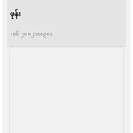
ဖုန်း
+၈၆ ၂၈ ၈၂၁၈၈၉၈၁