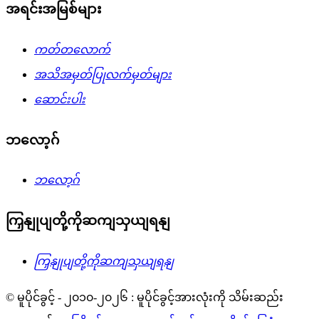
အရင်းအမြစ်များ
ကတ်တလောက်
အသိအမှတ်ပြုလက်မှတ်များ
ဆောင်းပါး
ဘလော့ဂ်
ဘလော့ဂ်
ကြှနျုပျတို့ကိုဆကျသှယျရနျ
ကြှနျုပျတို့ကိုဆကျသှယျရနျ
© မူပိုင်ခွင့် - ၂၀၁၀-၂၀၂၆ : မူပိုင်ခွင့်အားလုံးကို သိမ်းဆည်း