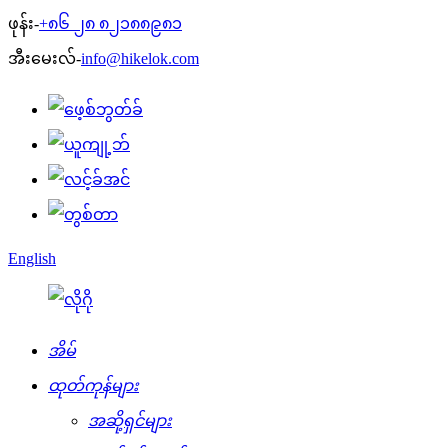
ဖုန်း-
+၈၆ ၂၈ ၈၂၁၈၈၉၈၁
အီးမေးလ်-
info@hikelok.com
English
အိမ်
ထုတ်ကုန်များ
အဆို့ရှင်များ