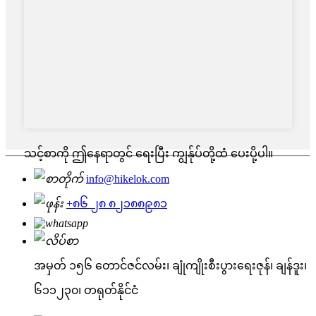
သင့်စာကို ဤနေရာတွင် ရေးပြီး ကျွန်ုပ်တို့ထံ ပေးပို့ပါ။
info@hikelok.com
+၈၆ ၂၈ ၈၂၁၈၈၉၈၁
အမှတ် ၁၅၆ တောင်ဇင်လမ်း၊ ချုံကျိုးစီးပွားရေးဇုန်၊ ချန်ဒူး၊
၆၁၁၂၃၀၊ တရုတ်နိုင်ငံ