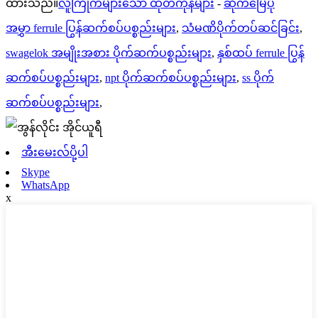
ထားသည်။
လူကြိုက်များသော ထုတ်ကုန်များ
-
ဆိုက်မြေပုံ
အမွှာ ferrule ပြွန်ဆက်စပ်ပစ္စည်းများ
,
သံမဏိပိုက်တပ်ဆင်ခြင်း
,
swagelok အမျိုးအစား ပိုက်ဆက်ပစ္စည်းများ
,
နှစ်ထပ် ferrule ပြွန်
ဆက်စပ်ပစ္စည်းများ
,
npt ပိုက်ဆက်စပ်ပစ္စည်းများ
,
ss ပိုက်
ဆက်စပ်ပစ္စည်းများ
,
အီးမေးလ်ပို့ပါ
Skype
WhatsApp
x