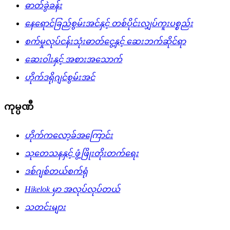
ဓာတ်ခွဲခန်း
နေရောင်ခြည်စွမ်းအင်နှင့် တစ်ပိုင်းလျှပ်ကူးပစ္စည်း
စက်မှုလုပ်ငန်းသုံးဓာတ်ငွေ့နှင့် ဆေးဘက်ဆိုင်ရာ
ဆေးဝါးနှင့် အစားအသောက်
ဟိုက်ဒရိုဂျင်စွမ်းအင်
ကုမ္ပဏီ
ဟိုက်ကလော့ခ်အကြောင်း
သုတေသနနှင့် ဖွံ့ဖြိုးတိုးတက်ရေး
ဒစ်ဂျစ်တယ်စက်ရုံ
Hikelok မှာ အလုပ်လုပ်တယ်
သတင်းများ