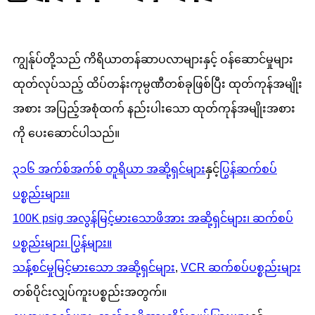
ကျွန်ုပ်တို့သည် ကိရိယာတန်ဆာပလာများနှင့် ဝန်ဆောင်မှုများ
ထုတ်လုပ်သည့် ထိပ်တန်းကုမ္ပဏီတစ်ခုဖြစ်ပြီး ထုတ်ကုန်အမျိုး
အစား အပြည့်အစုံထက် နည်းပါးသော ထုတ်ကုန်အမျိုးအစား
ကို ပေးဆောင်ပါသည်။
၃၁၆ အက်စ်အက်စ် တူရိယာ အဆို့ရှင်များ
နှင့်
ပြွန်ဆက်စပ်
ပစ္စည်းများ။
100K psig အလွန်မြင့်မားသောဖိအား အဆို့ရှင်များ၊ ဆက်စပ်
ပစ္စည်းများ၊ ပြွန်များ။
သန့်စင်မှုမြင့်မားသော အဆို့ရှင်များ
,
VCR ဆက်စပ်ပစ္စည်းများ
တစ်ပိုင်းလျှပ်ကူးပစ္စည်းအတွက်။