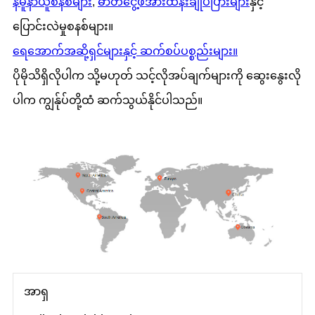
နမူနာယူစနစ်များ
,
ဓာတ်ငွေ့ဖိအားထိန်းချုပ်ပြားများ
နှင့်
ပြောင်းလဲမှုစနစ်များ။
ရေအောက်အဆို့ရှင်များနှင့် ဆက်စပ်ပစ္စည်းများ။
ပိုမိုသိရှိလိုပါက သို့မဟုတ် သင့်လိုအပ်ချက်များကို ဆွေးနွေးလို
ပါက ကျွန်ုပ်တို့ထံ ဆက်သွယ်နိုင်ပါသည်။
အာရှ