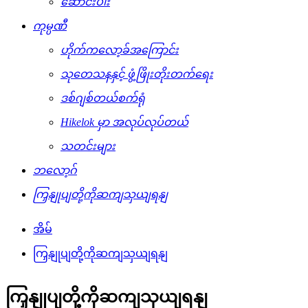
ဆောင်းပါး
ကုမ္ပဏီ
ဟိုက်ကလော့ခ်အကြောင်း
သုတေသနနှင့် ဖွံ့ဖြိုးတိုးတက်ရေး
ဒစ်ဂျစ်တယ်စက်ရုံ
Hikelok မှာ အလုပ်လုပ်တယ်
သတင်းများ
ဘလော့ဂ်
ကြှနျုပျတို့ကိုဆကျသှယျရနျ
အိမ်
ကြှနျုပျတို့ကိုဆကျသှယျရနျ
ကြှနျုပျတို့ကိုဆကျသှယျရနျ