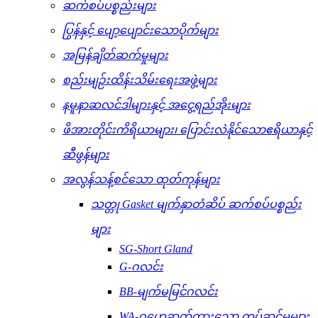
ဆက်စပ်ပစ္စည်းများ
ပြွန်နှင့် ပျော့ပျောင်းသောပိုက်များ
အမြန်ချိတ်ဆက်မှုများ
စည်းမျဉ်းထိန်းသိမ်းရေးအဖွဲ့များ
နမူနာဆလင်ဒါများနှင့် အငွေ့ရည်အိုးများ
ဖိအားတိုင်းကိရိယာများ၊ ပြောင်းလဲနိုင်သောဧရိယာနှင့်
ဆီဖွန်များ
အလွန်သန့်စင်သော ထုတ်ကုန်များ
သတ္တု Gasket မျက်နှာတံဆိပ် ဆက်စပ်ပစ္စည်း
များ
SG-Short Gland
G-ဂလင်း
BB-မျက်မမြင်ဂလင်း
WA-ဂဟေဆက်ထားသော တပ်ဆင်မှုများ