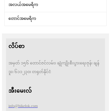
အလယ်အမေရိက
တောင်အမေရိက
လိပ်စာ
အမှတ် ၁၅၆ တောင်ဇင်လမ်း၊ ချုံကျိုးစီးပွားရေးဇုန်၊ ချန်
ဒူး၊ ၆၁၁၂၃၀၊ တရုတ်နိုင်ငံ
အီးမေးလ်
info@hikelok.com