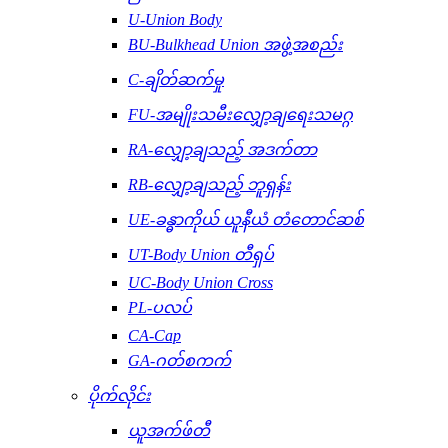
U-Union Body
BU-Bulkhead Union အဖွဲ့အစည်း
C-ချိတ်ဆက်မှု
FU-အမျိုးသမီးလျှော့ချရေးသမဂ္ဂ
RA-လျှော့ချသည့် အဒက်တာ
RB-လျှော့ချသည့် ဘူရှန်း
UE-ခန္ဓာကိုယ် ယူနီယံ တံတောင်ဆစ်
UT-Body Union တီရှပ်
UC-Body Union Cross
PL-ပလပ်
CA-Cap
GA-ဂတ်စကက်
ပိုက်လိုင်း
ယူအက်ဖ်တီ