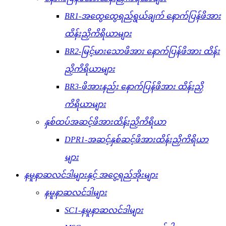
BR1-အထွေထွေရည်ရွယ်ချက် နောက်ပြန်ဖိအား
ထိန်းညှိကိရိယာများ
BR2-မြင့်မားသောဖိအား နောက်ပြန်ဖိအား ထိန်း
ညှိကိရိယာများ
BR3-ဖိအားနည်း နောက်ပြန်ဖိအား ထိန်းညှိ
ကိရိယာများ
နှစ်ထပ်အဆင့်ဖိအားထိန်းညှိကိရိယာ
DPR1-အဆင့်နှစ်ဆင့်ဖိအားထိန်းညှိကိရိယာ
များ
နမူနာဆလင်ဒါများနှင့် အငွေ့ရည်အိုးများ
နမူနာဆလင်ဒါများ
SC1-နမူနာဆလင်ဒါများ