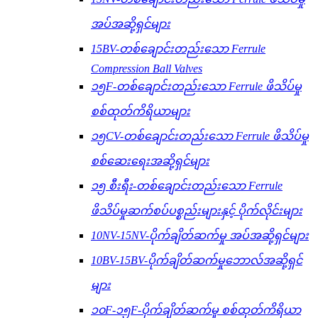
အပ်အဆို့ရှင်များ
15BV-တစ်ချောင်းတည်းသော Ferrule
Compression Ball Valves
၁၅F-တစ်ချောင်းတည်းသော Ferrule ဖိသိပ်မှု
စစ်ထုတ်ကိရိယာများ
၁၅CV-တစ်ချောင်းတည်းသော Ferrule ဖိသိပ်မှု
စစ်ဆေးရေးအဆို့ရှင်များ
၁၅ စီးရီး-တစ်ချောင်းတည်းသော Ferrule
ဖိသိပ်မှုဆက်စပ်ပစ္စည်းများနှင့် ပိုက်လိုင်းများ
10NV-15NV-ပိုက်ချိတ်ဆက်မှု အပ်အဆို့ရှင်များ
10BV-15BV-ပိုက်ချိတ်ဆက်မှုဘောလ်အဆို့ရှင်
များ
၁၀F-၁၅F-ပိုက်ချိတ်ဆက်မှု စစ်ထုတ်ကိရိယာ