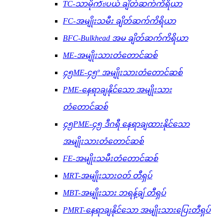
TC-သာမိုကัปပယ် ချိတ်ဆက်ကိရိယာ
FC-အမျိုးသမီး ချိတ်ဆက်ကိရိယာ
BFC-Bulkhead အမ ချိတ်ဆက်ကိရိယာ
ME-အမျိုးသားတံတောင်ဆစ်
၄၅ME-၄၅º အမျိုးသားတံတောင်ဆစ်
PME-နေရာချနိုင်သော အမျိုးသား
တံတောင်ဆစ်
၄၅PME-၄၅ ဒီဂရီ နေရာချထားနိုင်သော
အမျိုးသားတံတောင်ဆစ်
FE-အမျိုးသမီးတံတောင်ဆစ်
MRT-အမျိုးသားဝတ် တီရှပ်
MBT-အမျိုးသား ဘရန့်ချ် တီရှပ်
PMRT-နေရာချနိုင်သော အမျိုးသားပြေးတီရှပ်