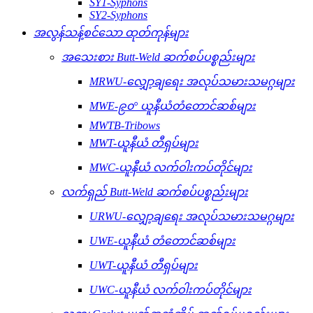
SY1-Syphons
SY2-Syphons
အလွန်သန့်စင်သော ထုတ်ကုန်များ
အသေးစား Butt-Weld ဆက်စပ်ပစ္စည်းများ
MRWU-လျှော့ချရေး အလုပ်သမားသမဂ္ဂများ
MWE-၉၀° ယူနီယံတံတောင်ဆစ်များ
MWTB-Tribows
MWT-ယူနီယံ တီရှပ်များ
MWC-ယူနီယံ လက်ဝါးကပ်တိုင်များ
လက်ရှည် Butt-Weld ဆက်စပ်ပစ္စည်းများ
URWU-လျှော့ချရေး အလုပ်သမားသမဂ္ဂများ
UWE-ယူနီယံ တံတောင်ဆစ်များ
UWT-ယူနီယံ တီရှပ်များ
UWC-ယူနီယံ လက်ဝါးကပ်တိုင်များ