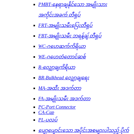
PMBT-နေရာချနိုင်သော အမျိုးသား
အကိုင်းအခက် တီရှပ်
FRT-အမျိုးသမီးပြေးတီရှပ်
FBT-အမျိုးသမီး ဘရန့်ချ် တီရှပ်
WC-ဂဟေဆက်ကိရိယာ
WE-ဂဟေတံတောင်ဆစ်
R-လျှော့ချကိရိယာ
BR-Bulkhead လျှော့ချရေး
MA-အထီး အဒက်တာ
FA-အမျိုးသမီး အဒက်တာ
PC-Port Connector
CA-Cap
PL-ပလပ်
ပျော့ပျောင်းသော အပိုင်းအစများပါသည့် ပိုက်