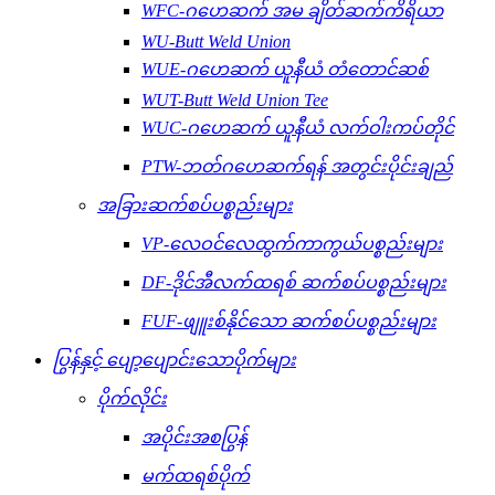
WFC-ဂဟေဆက် အမ ချိတ်ဆက်ကိရိယာ
WU-Butt Weld Union
WUE-ဂဟေဆက် ယူနီယံ တံတောင်ဆစ်
WUT-Butt Weld Union Tee
WUC-ဂဟေဆက် ယူနီယံ လက်ဝါးကပ်တိုင်
PTW-ဘတ်ဂဟေဆက်ရန် အတွင်းပိုင်းချည်
အခြားဆက်စပ်ပစ္စည်းများ
VP-လေဝင်လေထွက်ကာကွယ်ပစ္စည်းများ
DF-ဒိုင်အီလက်ထရစ် ဆက်စပ်ပစ္စည်းများ
FUF-ဖျူးစ်နိုင်သော ဆက်စပ်ပစ္စည်းများ
ပြွန်နှင့် ပျော့ပျောင်းသောပိုက်များ
ပိုက်လိုင်း
အပိုင်းအစပြွန်
မက်ထရစ်ပိုက်