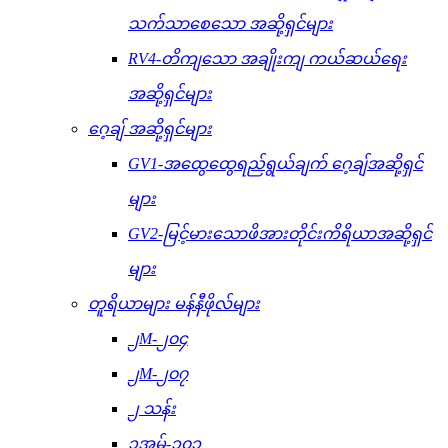
သက်သာစေသော အဆို့ရှင်များ
RV4-တိကျသော အချိုးကျ ကယ်ဆယ်ရေး
အဆို့ရှင်များ
ဂေ့ချ် အဆို့ရှင်များ
GV1-အထွေထွေရည်ရွယ်ချက် ဂေ့ချ်အဆို့ရှင်
များ
GV2-မြင့်မားသောဖိအားတိုင်းကိရိယာအဆို့ရှင်
များ
တူရိယာများ မန်နီဖိုလ်များ
၂M-၂၀၄
၂M-၂၀၇
၂ သန်း
၃အမ်-၃၀၁