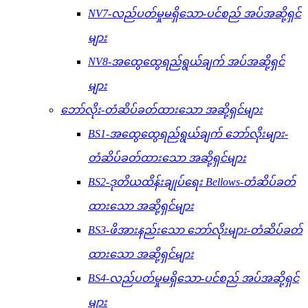
NV7-လည်ပတ်မှုမရှိသော-ပင်စည် အပ်အဆို့ရှင်
များ
NV8-အထွေထွေရည်ရွယ်ချက် အပ်အဆို့ရှင်
များ
ဘော်လိုး-တံဆိပ်ခတ်ထားသော အဆို့ရှင်များ
BS1-အထွေထွေရည်ရွယ်ချက် ဘော်လိုးများ-
တံဆိပ်ခတ်ထားသော အဆို့ရှင်များ
BS2-ဒုတိယထိန်းချုပ်ရေး Bellows-တံဆိပ်ခတ်
ထားသော အဆို့ရှင်များ
BS3-ဖိအားနည်းသော ဘော်လိုးများ-တံဆိပ်ခတ်
ထားသော အဆို့ရှင်များ
BS4-လည်ပတ်မှုမရှိသော-ပင်စည် အပ်အဆို့ရှင်
များ