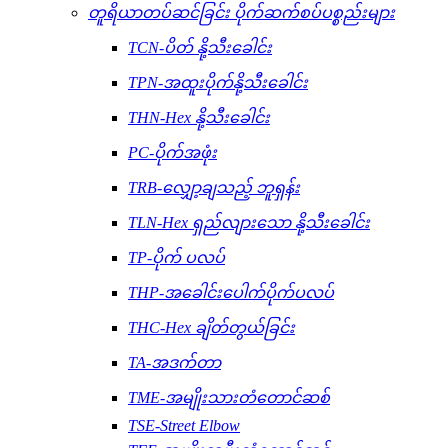
တူရိယာတပ်ဆင်ခြင်း ပိုက်ဆက်စပ်ပစ္စည်းများ
TCN-ပိတ် နို့သီးခေါင်း
TPN-အထူးပိုက်နို့သီးခေါင်း
THN-Hex နို့သီးခေါင်း
PC-ပိုက်အဖုံး
TRB-လျှော့ချသည့် ဘူရှန်း
TLN-Hex ရှည်လျားသော နို့သီးခေါင်း
TP-ပိုက် ပလပ်
THP-အခေါင်းပေါက်ပိုက်ပလပ်
THC-Hex ချိတ်တွယ်ခြင်း
TA-အဒက်တာ
TME-အမျိုးသားတံတောင်ဆစ်
TSE-Street Elbow