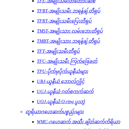
TFE-အမျိုးသမီးတံတောင်ဆစ်
TFBT-အမျိုးသမီး ဘရန့်ချ် တီရှပ်
TFRT-အမျိုးသမီးပြေးတီရှပ်
TMST-အမျိုးသား လမ်းဘေးတီရှပ်
TMBT-အမျိုးသား ဘရန့်ချ် တီရှပ်
TFT-အမျိုးသမီးတီရှပ်
TFC-အမျိုးသမီး ကြက်ခြေခတ်
TPU-ပိုက်မှပိုက်ယူနီယံများ
UBJ-ယူနီယံ ဘောလ်ဂျွိုင့်
UGJ-ယူနီယံ ဂတ်စကက်ဆက်
UOJ-ယူနီယံ O-ring ပူးတွဲ
တူရိယာဂဟေဆက်ပစ္စည်းများ
WMC-ဂဟေဆက် အထီး ချိတ်ဆက်ကိရိယာ