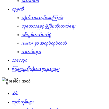
ဆောင်းပါး
ကုမ္ပဏီ
ဟိုက်ကလော့ခ်အကြောင်း
သုတေသနနှင့် ဖွံ့ဖြိုးတိုးတက်ရေး
ဒစ်ဂျစ်တယ်စက်ရုံ
Hikelok မှာ အလုပ်လုပ်တယ်
သတင်းများ
ဘလော့ဂ်
ကြှနျုပျတို့ကိုဆကျသှယျရနျ
အိမ်
ထုတ်ကုန်များ