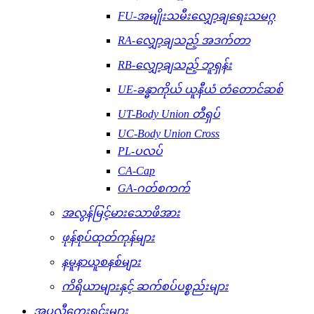
FU-အမျိုးသမီးလျှော့ချရေးသမဂ္ဂ
RA-လျှော့ချသည့် အဒက်တာ
RB-လျှော့ချသည့် ဘူရှန်း
UE-ခန္ဓာကိုယ် ယူနီယံ တံတောင်ဆစ်
UT-Body Union တီရှပ်
UC-Body Union Cross
PL-ပလပ်
CA-Cap
GA-ဂတ်စကက်
အလွန်မြင့်မားသောဖိအား
ဖုန်စုပ်ထုတ်ကုန်များ
နမူနာယူစနစ်များ
ကိရိယာများနှင့် ဆက်စပ်ပစ္စည်းများ
အပလီကေးရှင်းများ