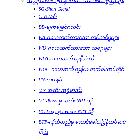
သတ္တု Gasket မျက်နှာတံဆိပ် ဆက်စပ်ပစ္စည်းများ
SG-Short Gland
G-ဂလင်း
BB-မျက်မမြင်ဂလင်း
WA-ဂဟေဆက်ထားသော တပ်ဆင်မှုများ
WU-ဂဟေဆက်ထားသော သမဂ္ဂများ
WUT-ဂဟေဆက် ယူနီယံ တီ
WUC-ဂဟေဆက် ယူနီယံ လက်ဝါးကပ်တိုင်
FN-အမ နပ်
MN-အထီး အခွံမာသီး
MC-Body မှ အထီး NPT သို့
FC-Body မှ Female NPT သို့
BTF-ကိုယ်ထည်မှ ဘောင်ခေါင်းပြွန်တပ်ဆင်
ခြင်း