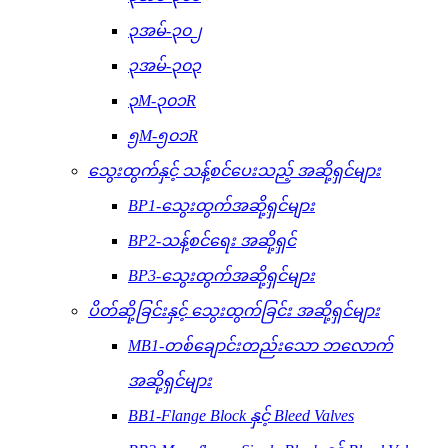
၃အမ်-၃၀၂
၃အမ်-၃၀၃
၃M-၃၀၁R
၅M-၅၀၁R
သွေးထွက်နှင့် သန့်စင်ပေးသည့် အဆို့ရှင်များ
BP1-သွေးထွက်အဆို့ရှင်များ
BP2-သန့်စင်ရေး အဆို့ရှင်
BP3-သွေးထွက်အဆို့ရှင်များ
ပိတ်ဆို့ခြင်းနှင့် သွေးထွက်ခြင်း အဆို့ရှင်များ
MB1-တစ်ချောင်းတည်းသော ဘလောက်
အဆို့ရှင်များ
BB1-Flange Block နှင့် Bleed Valves