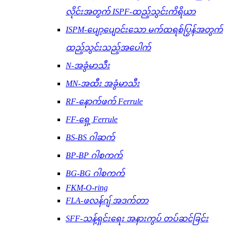
လိုင်းအတွက် ISPF-ထည့်သွင်းကိရိယာ
ISPM-ပျော့ပျောင်းသော မက်ထရစ်ပြွန်အတွက်
ထည့်သွင်းသည့်အပေါက်
N-အခွံမာသီး
MN-အထီး အခွံမာသီး
RF-နောက်ဖက် Ferrule
FF-ရှေ့ Ferrule
BS-BS ဂါဆက်
BP-BP ဂါစကက်
BG-BG ဂါစကက်
FKM-O-ring
FLA-ဖလန်ဂျ် အဒက်တာ
SFF-သန့်ရှင်းရေး အနားကွပ် တပ်ဆင်ခြင်း