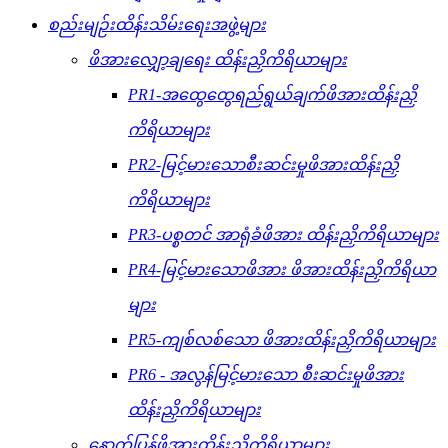
စည်းမျဉ်းထိန်းသိမ်းရေးအဖွဲ့များ
ဖိအားလျှော့ချရေး ထိန်းညှိကိရိယာများ
PR1-အထွေထွေရည်ရွယ်ချက်ဖိအားထိန်းညှိ
ကိရိယာများ
PR2-မြင့်မားသောစီးဆင်းမှုဖိအားထိန်းညှိ
ကိရိယာများ
PR3-ပစ္စတင် အာရုံခံဖိအား ထိန်းညှိကိရိယာများ
PR4-မြင့်မားသောဖိအား ဖိအားထိန်းညှိကိရိယာ
များ
PR5-ကျစ်လစ်သော ဖိအားထိန်းညှိကိရိယာများ
PR6 - အလွန်မြင့်မားသော စီးဆင်းမှုဖိအား
ထိန်းညှိကိရိယာများ
နောက်ပြန်ဖိအားထိန်းညှိကိရိယာများ