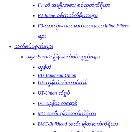
F1-တီ-အမျိုးအစား စစ်ထုတ်ကိရိယာ
F2-Inline စစ်ထုတ်ကိရိယာများ
F3-အားလုံး-ဂဟေဆက်ထားသော Inline Filters
များ
ဆက်စပ်ပစ္စည်းများ
အမွှာ Ferrule ပြွန် ဆက်စပ်ပစ္စည်းများ
ယူနီယံ
BU-Bulkhead Union
UE-ယူနီယံ တံတောင်ဆစ်
UT-Union တီရှပ်
UC-ယူနီယံ ကရော့စ်
MC-အထီး ချိတ်ဆက်ကိရိယာ
BMC-Bulkhead အထီး ချိတ်ဆက်ကိရိယာ