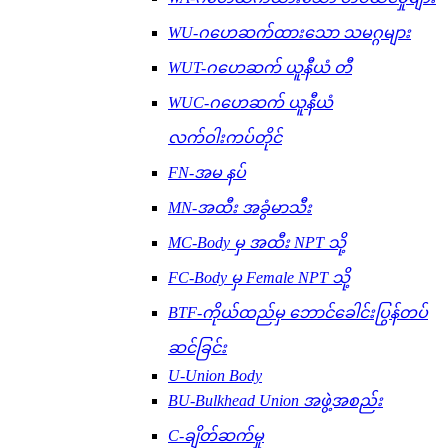
WU-ဂဟေဆက်ထားသော သမဂ္ဂများ
WUT-ဂဟေဆက် ယူနီယံ တီ
WUC-ဂဟေဆက် ယူနီယံ
လက်ဝါးကပ်တိုင်
FN-အမ နပ်
MN-အထီး အခွံမာသီး
MC-Body မှ အထီး NPT သို့
FC-Body မှ Female NPT သို့
BTF-ကိုယ်ထည်မှ ဘောင်ခေါင်းပြွန်တပ်
ဆင်ခြင်း
U-Union Body
BU-Bulkhead Union အဖွဲ့အစည်း
C-ချိတ်ဆက်မှု