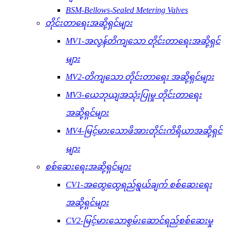
BSM-Bellows-Sealed Metering Valves
တိုင်းတာရေးအဆို့ရှင်များ
MV1-အလွန်တိကျသော တိုင်းတာရေးအဆို့ရှင်
များ
MV2-တိကျသော တိုင်းတာရေး အဆို့ရှင်များ
MV3-ယေဘုယျအသုံးပြုမှု တိုင်းတာရေး
အဆို့ရှင်များ
MV4-မြင့်မားသောဖိအားတိုင်းကိရိယာအဆို့ရှင်
များ
စစ်ဆေးရေးအဆို့ရှင်များ
CV1-အထွေထွေရည်ရွယ်ချက် စစ်ဆေးရေး
အဆို့ရှင်များ
CV2-မြင့်မားသောစွမ်းဆောင်ရည်စစ်ဆေးမှု