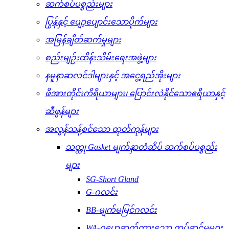
ဆက်စပ်ပစ္စည်းများ
ပြွန်နှင့် ပျော့ပျောင်းသောပိုက်များ
အမြန်ချိတ်ဆက်မှုများ
စည်းမျဉ်းထိန်းသိမ်းရေးအဖွဲ့များ
နမူနာဆလင်ဒါများနှင့် အငွေ့ရည်အိုးများ
ဖိအားတိုင်းကိရိယာများ၊ ပြောင်းလဲနိုင်သောဧရိယာနှင့်
ဆီဖွန်များ
အလွန်သန့်စင်သော ထုတ်ကုန်များ
သတ္တု Gasket မျက်နှာတံဆိပ် ဆက်စပ်ပစ္စည်း
များ
SG-Short Gland
G-ဂလင်း
BB-မျက်မမြင်ဂလင်း
WA-ဂဟေဆက်ထားသော တပ်ဆင်မှုများ