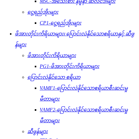
MSC-အသေးစား နမူနာ ဆလင်ဒါများ
ငွေ့ရည်အိုးများ
CP1-ငွေ့ရည်အိုးများ
ဖိအားတိုင်းကိရိယာများ၊ ပြောင်းလဲနိုင်သောဧရိယာနှင့် ဆီဖွ
န်များ
ဖိအားတိုင်းကိရိယာများ
PG1-ဖိအားတိုင်းကိရိယာများ
ပြောင်းလဲနိုင်သော ဧရိယာ
VAMF1-ပြောင်းလဲနိုင်သောဧရိယာစီးဆင်းမှု
မီတာများ
VAMF2-ပြောင်းလဲနိုင်သောဧရိယာစီးဆင်းမှု
မီတာများ
ဆီဖွန်များ