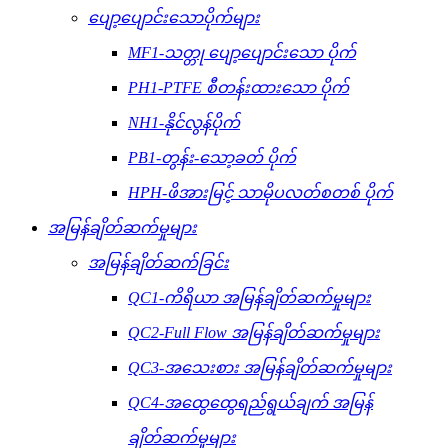
ပျော့ပျောင်းသောပိုက်များ
MF1-သတ္တု ပျော့ပျောင်းသော ပိုက်
PH1-PTFE စီတန်းထားသော ပိုက်
NH1-နိုင်လွန်ပိုက်
PB1-တွန်း-သော့ခတ် ပိုက်
HPH-ဖိအားမြင့် သာမိုပလတ်စတစ် ပိုက်
အမြန်ချိတ်ဆက်မှုများ
အမြန်ချိတ်ဆက်ခြင်း
QC1-ကိရိယာ အမြန်ချိတ်ဆက်မှုများ
QC2-Full Flow အမြန်ချိတ်ဆက်မှုများ
QC3-အသေးစား အမြန်ချိတ်ဆက်မှုများ
QC4-အထွေထွေရည်ရွယ်ချက် အမြန်
ချိတ်ဆက်မှုများ