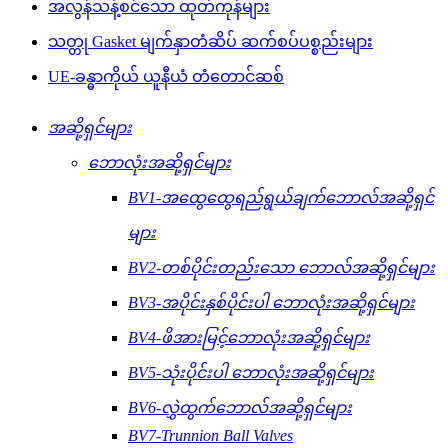
အလွန်သန့်စင်သော ထုတ်ကုန်များ
သတ္တု Gasket မျက်နှာတံဆိပ် ဆက်စပ်ပစ္စည်းများ
UE-ခန္ဓာကိုယ် ယူနီယံ တံတောင်ဆစ်
အဆို့ရှင်များ
ဘောလုံးအဆို့ရှင်များ
BV1-အထွေထွေရည်ရွယ်ချက်ဘောလ်အဆို့ရှင်
များ
BV2-တစ်ပိုင်းတည်းသော ဘောလ်အဆို့ရှင်များ
BV3-အပိုင်းနှစ်ပိုင်းပါ ဘောလုံးအဆို့ရှင်များ
BV4-ဖိအားမြင့်ဘောလုံးအဆို့ရှင်များ
BV5-သုံးပိုင်းပါ ဘောလုံးအဆို့ရှင်များ
BV6-လွှဲထွက်ဘောလ်အဆို့ရှင်များ
BV7-Trunnion Ball Valves