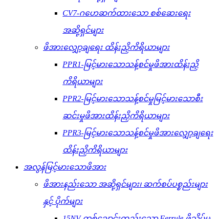
CV7-ဂဟေဆက်ထားသော စစ်ဆေးရေး
အဆို့ရှင်များ
ဖိအားလျှော့ချရေး ထိန်းညှိကိရိယာများ
PPR1-မြင့်မားသောသန့်စင်မှုဖိအားထိန်းညှိ
ကိရိယာများ
PPR2-မြင့်မားသောသန့်စင်မှုမြင့်မားသောစီး
ဆင်းမှုဖိအားထိန်းညှိကိရိယာများ
PPR3-မြင့်မားသောသန့်စင်မှုဖိအားလျှော့ချရေး
ထိန်းညှိကိရိယာများ
အလွန်မြင့်မားသောဖိအား
ဖိအားနည်းသော အဆို့ရှင်များ၊ ဆက်စပ်ပစ္စည်းများ
နှင့် ပိုက်များ
15NV-တစ်ချောင်းတည်းသော Ferrule ဖိသိပ်မှု