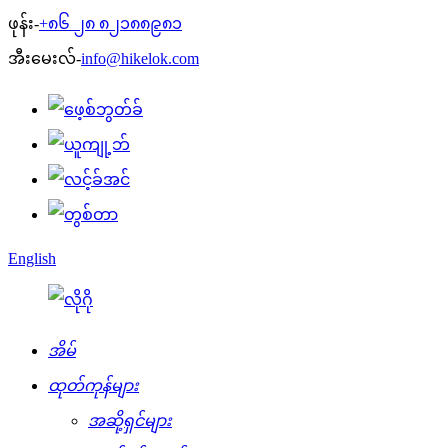
ဖုန်း-
+၈၆ ၂၈ ၈၂၁၈၈၉၈၁
အီးမေးလ်-
info@hikelok.com
English
အိမ်
ထုတ်ကုန်များ
အဆို့ရှင်များ