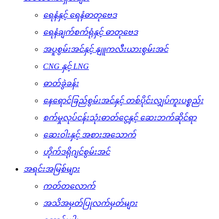
ရေနံနှင့် ရေနံဓာတုဗေဒ
ရေနံချက်စက်ရုံနှင့် ဓာတုဗေဒ
အပူစွမ်းအင်နှင့် နျူကလီးယားစွမ်းအင်
CNG နှင့် LNG
ဓာတ်ခွဲခန်း
နေရောင်ခြည်စွမ်းအင်နှင့် တစ်ပိုင်းလျှပ်ကူးပစ္စည်း
စက်မှုလုပ်ငန်းသုံးဓာတ်ငွေ့နှင့် ဆေးဘက်ဆိုင်ရာ
ဆေးဝါးနှင့် အစားအသောက်
ဟိုက်ဒရိုဂျင်စွမ်းအင်
အရင်းအမြစ်များ
ကတ်တလောက်
အသိအမှတ်ပြုလက်မှတ်များ