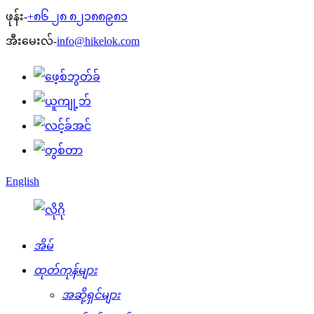
ဖုန်း-
+၈၆ ၂၈ ၈၂၁၈၈၉၈၁
အီးမေးလ်-
info@hikelok.com
English
အိမ်
ထုတ်ကုန်များ
အဆို့ရှင်များ