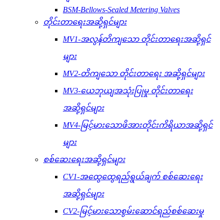
BSM-Bellows-Sealed Metering Valves
တိုင်းတာရေးအဆို့ရှင်များ
MV1-အလွန်တိကျသော တိုင်းတာရေးအဆို့ရှင်
များ
MV2-တိကျသော တိုင်းတာရေး အဆို့ရှင်များ
MV3-ယေဘုယျအသုံးပြုမှု တိုင်းတာရေး
အဆို့ရှင်များ
MV4-မြင့်မားသောဖိအားတိုင်းကိရိယာအဆို့ရှင်
များ
စစ်ဆေးရေးအဆို့ရှင်များ
CV1-အထွေထွေရည်ရွယ်ချက် စစ်ဆေးရေး
အဆို့ရှင်များ
CV2-မြင့်မားသောစွမ်းဆောင်ရည်စစ်ဆေးမှု