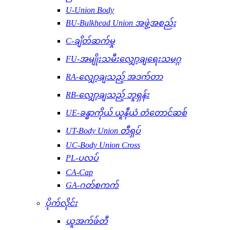
U-Union Body
BU-Bulkhead Union အဖွဲ့အစည်း
C-ချိတ်ဆက်မှု
FU-အမျိုးသမီးလျှော့ချရေးသမဂ္ဂ
RA-လျှော့ချသည့် အဒက်တာ
RB-လျှော့ချသည့် ဘူရှန်း
UE-ခန္ဓာကိုယ် ယူနီယံ တံတောင်ဆစ်
UT-Body Union တီရှပ်
UC-Body Union Cross
PL-ပလပ်
CA-Cap
GA-ဂတ်စကက်
ပိုက်လိုင်း
ယူအက်ဖ်တီ