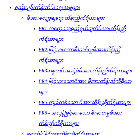
စည်းမျဉ်းထိန်းသိမ်းရေးအဖွဲ့များ
ဖိအားလျှော့ချရေး ထိန်းညှိကိရိယာများ
PR1-အထွေထွေရည်ရွယ်ချက်ဖိအားထိန်းညှိ
ကိရိယာများ
PR2-မြင့်မားသောစီးဆင်းမှုဖိအားထိန်းညှိ
ကိရိယာများ
PR3-ပစ္စတင် အာရုံခံဖိအား ထိန်းညှိကိရိယာများ
PR4-မြင့်မားသောဖိအား ဖိအားထိန်းညှိကိရိယာ
များ
PR5-ကျစ်လစ်သော ဖိအားထိန်းညှိကိရိယာများ
PR6 - အလွန်မြင့်မားသော စီးဆင်းမှုဖိအား
ထိန်းညှိကိရိယာများ
နောက်ပြန်ဖိအားထိန်းညှိကိရိယာများ