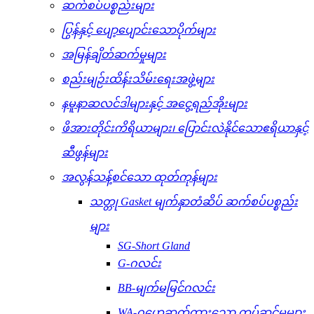
ဆက်စပ်ပစ္စည်းများ
ပြွန်နှင့် ပျော့ပျောင်းသောပိုက်များ
အမြန်ချိတ်ဆက်မှုများ
စည်းမျဉ်းထိန်းသိမ်းရေးအဖွဲ့များ
နမူနာဆလင်ဒါများနှင့် အငွေ့ရည်အိုးများ
ဖိအားတိုင်းကိရိယာများ၊ ပြောင်းလဲနိုင်သောဧရိယာနှင့်
ဆီဖွန်များ
အလွန်သန့်စင်သော ထုတ်ကုန်များ
သတ္တု Gasket မျက်နှာတံဆိပ် ဆက်စပ်ပစ္စည်း
များ
SG-Short Gland
G-ဂလင်း
BB-မျက်မမြင်ဂလင်း
WA-ဂဟေဆက်ထားသော တပ်ဆင်မှုများ