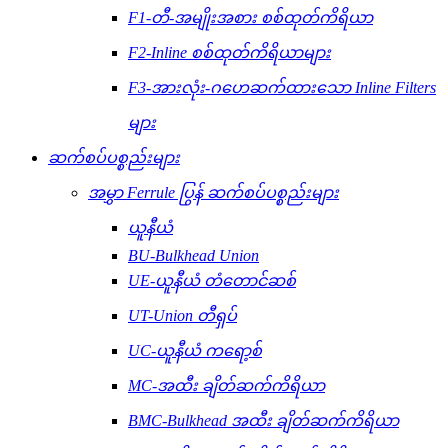
F1-တီ-အမျိုးအစား စစ်ထုတ်ကိရိယာ
F2-Inline စစ်ထုတ်ကိရိယာများ
F3-အားလုံး-ဂဟေဆက်ထားသော Inline Filters
များ
ဆက်စပ်ပစ္စည်းများ
အမွှာ Ferrule ပြွန် ဆက်စပ်ပစ္စည်းများ
ယူနီယံ
BU-Bulkhead Union
UE-ယူနီယံ တံတောင်ဆစ်
UT-Union တီရှပ်
UC-ယူနီယံ ကရော့စ်
MC-အထီး ချိတ်ဆက်ကိရိယာ
BMC-Bulkhead အထီး ချိတ်ဆက်ကိရိယာ