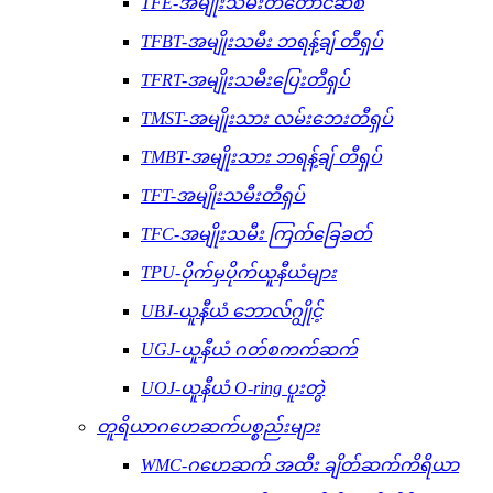
TFE-အမျိုးသမီးတံတောင်ဆစ်
TFBT-အမျိုးသမီး ဘရန့်ချ် တီရှပ်
TFRT-အမျိုးသမီးပြေးတီရှပ်
TMST-အမျိုးသား လမ်းဘေးတီရှပ်
TMBT-အမျိုးသား ဘရန့်ချ် တီရှပ်
TFT-အမျိုးသမီးတီရှပ်
TFC-အမျိုးသမီး ကြက်ခြေခတ်
TPU-ပိုက်မှပိုက်ယူနီယံများ
UBJ-ယူနီယံ ဘောလ်ဂျွိုင့်
UGJ-ယူနီယံ ဂတ်စကက်ဆက်
UOJ-ယူနီယံ O-ring ပူးတွဲ
တူရိယာဂဟေဆက်ပစ္စည်းများ
WMC-ဂဟေဆက် အထီး ချိတ်ဆက်ကိရိယာ