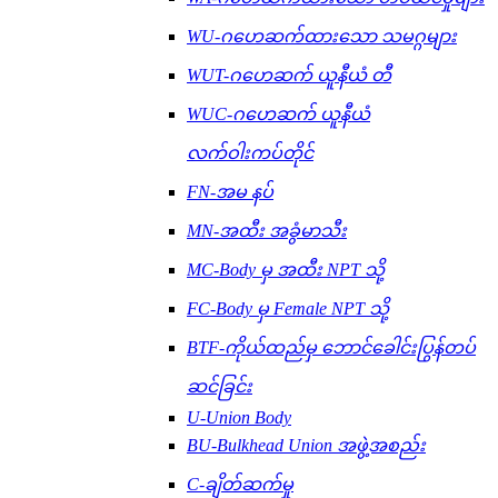
WU-ဂဟေဆက်ထားသော သမဂ္ဂများ
WUT-ဂဟေဆက် ယူနီယံ တီ
WUC-ဂဟေဆက် ယူနီယံ
လက်ဝါးကပ်တိုင်
FN-အမ နပ်
MN-အထီး အခွံမာသီး
MC-Body မှ အထီး NPT သို့
FC-Body မှ Female NPT သို့
BTF-ကိုယ်ထည်မှ ဘောင်ခေါင်းပြွန်တပ်
ဆင်ခြင်း
U-Union Body
BU-Bulkhead Union အဖွဲ့အစည်း
C-ချိတ်ဆက်မှု