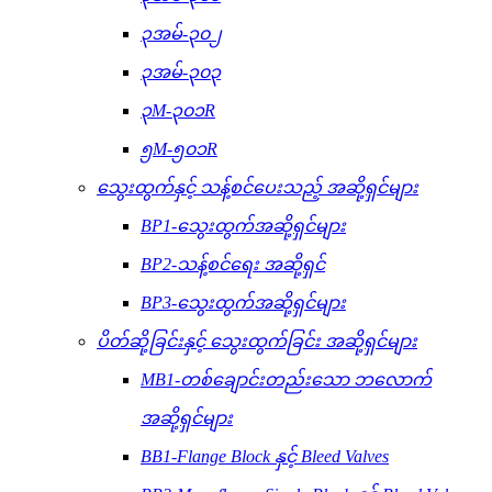
၃အမ်-၃၀၂
၃အမ်-၃၀၃
၃M-၃၀၁R
၅M-၅၀၁R
သွေးထွက်နှင့် သန့်စင်ပေးသည့် အဆို့ရှင်များ
BP1-သွေးထွက်အဆို့ရှင်များ
BP2-သန့်စင်ရေး အဆို့ရှင်
BP3-သွေးထွက်အဆို့ရှင်များ
ပိတ်ဆို့ခြင်းနှင့် သွေးထွက်ခြင်း အဆို့ရှင်များ
MB1-တစ်ချောင်းတည်းသော ဘလောက်
အဆို့ရှင်များ
BB1-Flange Block နှင့် Bleed Valves