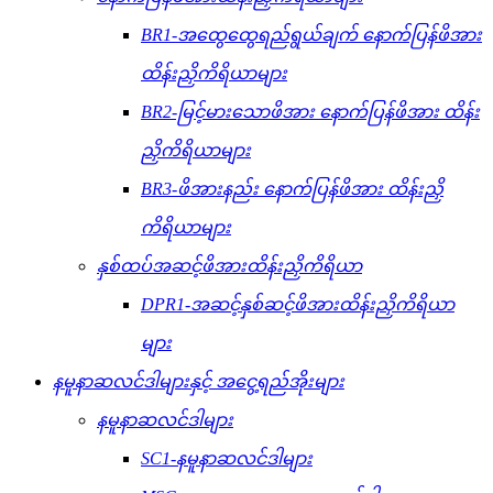
BR1-အထွေထွေရည်ရွယ်ချက် နောက်ပြန်ဖိအား
ထိန်းညှိကိရိယာများ
BR2-မြင့်မားသောဖိအား နောက်ပြန်ဖိအား ထိန်း
ညှိကိရိယာများ
BR3-ဖိအားနည်း နောက်ပြန်ဖိအား ထိန်းညှိ
ကိရိယာများ
နှစ်ထပ်အဆင့်ဖိအားထိန်းညှိကိရိယာ
DPR1-အဆင့်နှစ်ဆင့်ဖိအားထိန်းညှိကိရိယာ
များ
နမူနာဆလင်ဒါများနှင့် အငွေ့ရည်အိုးများ
နမူနာဆလင်ဒါများ
SC1-နမူနာဆလင်ဒါများ