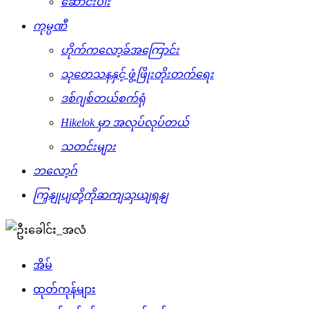
ဆောင်းပါး
ကုမ္ပဏီ
ဟိုက်ကလော့ခ်အကြောင်း
သုတေသနနှင့် ဖွံ့ဖြိုးတိုးတက်ရေး
ဒစ်ဂျစ်တယ်စက်ရုံ
Hikelok မှာ အလုပ်လုပ်တယ်
သတင်းများ
ဘလော့ဂ်
ကြှနျုပျတို့ကိုဆကျသှယျရနျ
အိမ်
ထုတ်ကုန်များ