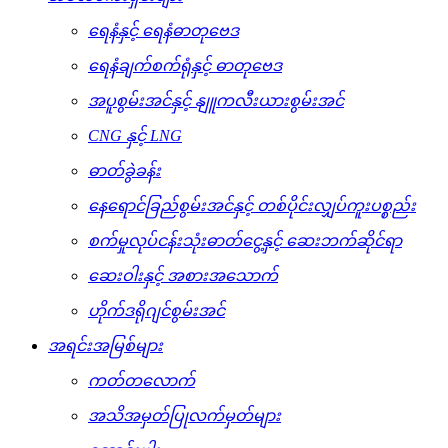
ရေနံနှင့် ရေနံဓာတုဗေဒ
ရေနံချက်စက်ရုံနှင့် ဓာတုဗေဒ
အပူစွမ်းအင်နှင့် နျူကလီးယားစွမ်းအင်
CNG နှင့် LNG
ဓာတ်ခွဲခန်း
နေရောင်ခြည်စွမ်းအင်နှင့် တစ်ပိုင်းလျှပ်ကူးပစ္စည်း
စက်မှုလုပ်ငန်းသုံးဓာတ်ငွေ့နှင့် ဆေးဘက်ဆိုင်ရာ
ဆေးဝါးနှင့် အစားအသောက်
ဟိုက်ဒရိုဂျင်စွမ်းအင်
အရင်းအမြစ်များ
ကတ်တလောက်
အသိအမှတ်ပြုလက်မှတ်များ