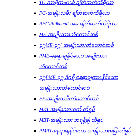
TC-သာမိုကัปပယ် ချိတ်ဆက်ကိရိယာ
FC-အမျိုးသမီး ချိတ်ဆက်ကိရိယာ
BFC-Bulkhead အမ ချိတ်ဆက်ကိရိယာ
ME-အမျိုးသားတံတောင်ဆစ်
၄၅ME-၄၅º အမျိုးသားတံတောင်ဆစ်
PME-နေရာချနိုင်သော အမျိုးသား
တံတောင်ဆစ်
၄၅PME-၄၅ ဒီဂရီ နေရာချထားနိုင်သော
အမျိုးသားတံတောင်ဆစ်
FE-အမျိုးသမီးတံတောင်ဆစ်
MRT-အမျိုးသားဝတ် တီရှပ်
MBT-အမျိုးသား ဘရန့်ချ် တီရှပ်
PMRT-နေရာချနိုင်သော အမျိုးသားပြေးတီရှပ်