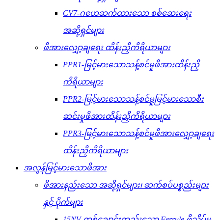
CV7-ဂဟေဆက်ထားသော စစ်ဆေးရေး
အဆို့ရှင်များ
ဖိအားလျှော့ချရေး ထိန်းညှိကိရိယာများ
PPR1-မြင့်မားသောသန့်စင်မှုဖိအားထိန်းညှိ
ကိရိယာများ
PPR2-မြင့်မားသောသန့်စင်မှုမြင့်မားသောစီး
ဆင်းမှုဖိအားထိန်းညှိကိရိယာများ
PPR3-မြင့်မားသောသန့်စင်မှုဖိအားလျှော့ချရေး
ထိန်းညှိကိရိယာများ
အလွန်မြင့်မားသောဖိအား
ဖိအားနည်းသော အဆို့ရှင်များ၊ ဆက်စပ်ပစ္စည်းများ
နှင့် ပိုက်များ
15NV-တစ်ချောင်းတည်းသော Ferrule ဖိသိပ်မှု