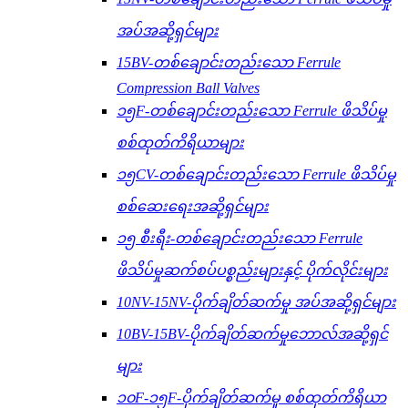
အပ်အဆို့ရှင်များ
15BV-တစ်ချောင်းတည်းသော Ferrule
Compression Ball Valves
၁၅F-တစ်ချောင်းတည်းသော Ferrule ဖိသိပ်မှု
စစ်ထုတ်ကိရိယာများ
၁၅CV-တစ်ချောင်းတည်းသော Ferrule ဖိသိပ်မှု
စစ်ဆေးရေးအဆို့ရှင်များ
၁၅ စီးရီး-တစ်ချောင်းတည်းသော Ferrule
ဖိသိပ်မှုဆက်စပ်ပစ္စည်းများနှင့် ပိုက်လိုင်းများ
10NV-15NV-ပိုက်ချိတ်ဆက်မှု အပ်အဆို့ရှင်များ
10BV-15BV-ပိုက်ချိတ်ဆက်မှုဘောလ်အဆို့ရှင်
များ
၁၀F-၁၅F-ပိုက်ချိတ်ဆက်မှု စစ်ထုတ်ကိရိယာ