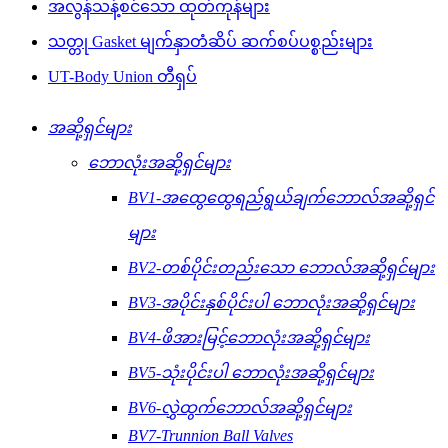
အလွန်သန့်စင်သော ထုတ်ကုန်များ
သတ္တု Gasket မျက်နှာတံဆိပ် ဆက်စပ်ပစ္စည်းများ
UT-Body Union တီရှပ်
အဆို့ရှင်များ
ဘောလုံးအဆို့ရှင်များ
BV1-အထွေထွေရည်ရွယ်ချက်ဘောလ်အဆို့ရှင်
များ
BV2-တစ်ပိုင်းတည်းသော ဘောလ်အဆို့ရှင်များ
BV3-အပိုင်းနှစ်ပိုင်းပါ ဘောလုံးအဆို့ရှင်များ
BV4-ဖိအားမြင့်ဘောလုံးအဆို့ရှင်များ
BV5-သုံးပိုင်းပါ ဘောလုံးအဆို့ရှင်များ
BV6-လွှဲထွက်ဘောလ်အဆို့ရှင်များ
BV7-Trunnion Ball Valves