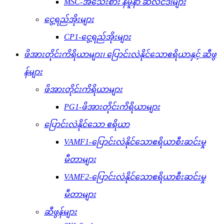
MSC-အသေးစား နမူနာ ဆလင်ဒါများ
ငွေ့ရည်အိုးများ
CP1-ငွေ့ရည်အိုးများ
ဖိအားတိုင်းကိရိယာများ၊ ပြောင်းလဲနိုင်သောဧရိယာနှင့် ဆီဖွ
န်များ
ဖိအားတိုင်းကိရိယာများ
PG1-ဖိအားတိုင်းကိရိယာများ
ပြောင်းလဲနိုင်သော ဧရိယာ
VAMF1-ပြောင်းလဲနိုင်သောဧရိယာစီးဆင်းမှု
မီတာများ
VAMF2-ပြောင်းလဲနိုင်သောဧရိယာစီးဆင်းမှု
မီတာများ
ဆီဖွန်များ