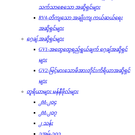
သက်သာစေသော အဆို့ရှင်များ
RV4-တိကျသော အချိုးကျ ကယ်ဆယ်ရေး
အဆို့ရှင်များ
ဂေ့ချ် အဆို့ရှင်များ
GV1-အထွေထွေရည်ရွယ်ချက် ဂေ့ချ်အဆို့ရှင်
များ
GV2-မြင့်မားသောဖိအားတိုင်းကိရိယာအဆို့ရှင်
များ
တူရိယာများ မန်နီဖိုလ်များ
၂M-၂၀၄
၂M-၂၀၇
၂ သန်း
၃အမ်-၃၀၁