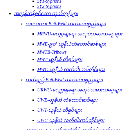
SY1-Syphons
SY2-Syphons
အလွန်သန့်စင်သော ထုတ်ကုန်များ
အသေးစား Butt-Weld ဆက်စပ်ပစ္စည်းများ
MRWU-လျှော့ချရေး အလုပ်သမားသမဂ္ဂများ
MWE-၉၀° ယူနီယံတံတောင်ဆစ်များ
MWTB-Tribows
MWT-ယူနီယံ တီရှပ်များ
MWC-ယူနီယံ လက်ဝါးကပ်တိုင်များ
လက်ရှည် Butt-Weld ဆက်စပ်ပစ္စည်းများ
URWU-လျှော့ချရေး အလုပ်သမားသမဂ္ဂများ
UWE-ယူနီယံ တံတောင်ဆစ်များ
UWT-ယူနီယံ တီရှပ်များ
UWC-ယူနီယံ လက်ဝါးကပ်တိုင်များ