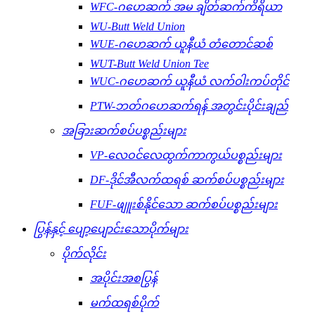
WFC-ဂဟေဆက် အမ ချိတ်ဆက်ကိရိယာ
WU-Butt Weld Union
WUE-ဂဟေဆက် ယူနီယံ တံတောင်ဆစ်
WUT-Butt Weld Union Tee
WUC-ဂဟေဆက် ယူနီယံ လက်ဝါးကပ်တိုင်
PTW-ဘတ်ဂဟေဆက်ရန် အတွင်းပိုင်းချည်
အခြားဆက်စပ်ပစ္စည်းများ
VP-လေဝင်လေထွက်ကာကွယ်ပစ္စည်းများ
DF-ဒိုင်အီလက်ထရစ် ဆက်စပ်ပစ္စည်းများ
FUF-ဖျူးစ်နိုင်သော ဆက်စပ်ပစ္စည်းများ
ပြွန်နှင့် ပျော့ပျောင်းသောပိုက်များ
ပိုက်လိုင်း
အပိုင်းအစပြွန်
မက်ထရစ်ပိုက်