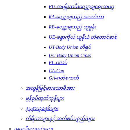
FU-အမျိုးသမီးလျှော့ချရေးသမဂ္ဂ
RA-လျှော့ချသည့် အဒက်တာ
RB-လျှော့ချသည့် ဘူရှန်း
UE-ခန္ဓာကိုယ် ယူနီယံ တံတောင်ဆစ်
UT-Body Union တီရှပ်
UC-Body Union Cross
PL-ပလပ်
CA-Cap
GA-ဂတ်စကက်
အလွန်မြင့်မားသောဖိအား
ဖုန်စုပ်ထုတ်ကုန်များ
နမူနာယူစနစ်များ
ကိရိယာများနှင့် ဆက်စပ်ပစ္စည်းများ
အပလီကေးရှင်းများ