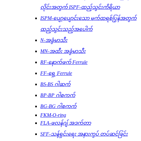
လိုင်းအတွက် ISPF-ထည့်သွင်းကိရိယာ
ISPM-ပျော့ပျောင်းသော မက်ထရစ်ပြွန်အတွက်
ထည့်သွင်းသည့်အပေါက်
N-အခွံမာသီး
MN-အထီး အခွံမာသီး
RF-နောက်ဖက် Ferrule
FF-ရှေ့ Ferrule
BS-BS ဂါဆက်
BP-BP ဂါစကက်
BG-BG ဂါစကက်
FKM-O-ring
FLA-ဖလန်ဂျ် အဒက်တာ
SFF-သန့်ရှင်းရေး အနားကွပ် တပ်ဆင်ခြင်း