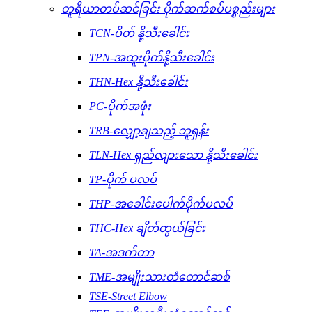
တူရိယာတပ်ဆင်ခြင်း ပိုက်ဆက်စပ်ပစ္စည်းများ
TCN-ပိတ် နို့သီးခေါင်း
TPN-အထူးပိုက်နို့သီးခေါင်း
THN-Hex နို့သီးခေါင်း
PC-ပိုက်အဖုံး
TRB-လျှော့ချသည့် ဘူရှန်း
TLN-Hex ရှည်လျားသော နို့သီးခေါင်း
TP-ပိုက် ပလပ်
THP-အခေါင်းပေါက်ပိုက်ပလပ်
THC-Hex ချိတ်တွယ်ခြင်း
TA-အဒက်တာ
TME-အမျိုးသားတံတောင်ဆစ်
TSE-Street Elbow