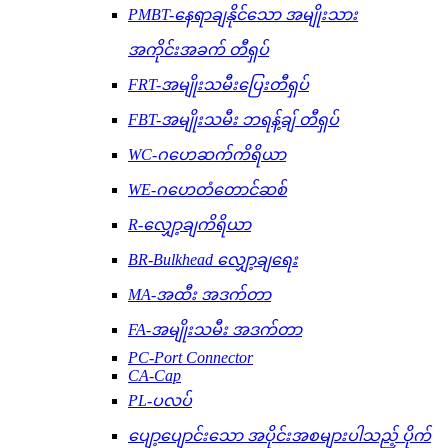
PMBT-နေရာချနိုင်သော အမျိုးသား
အကိုင်းအခက် တီရှပ်
FRT-အမျိုးသမီးပြေးတီရှပ်
FBT-အမျိုးသမီး ဘရန့်ချ် တီရှပ်
WC-ဂဟေဆက်ကိရိယာ
WE-ဂဟေတံတောင်ဆစ်
R-လျှော့ချကိရိယာ
BR-Bulkhead လျှော့ချရေး
MA-အထီး အဒက်တာ
FA-အမျိုးသမီး အဒက်တာ
PC-Port Connector
CA-Cap
PL-ပလပ်
ပျော့ပျောင်းသော အပိုင်းအစများပါသည့် ပိုက်