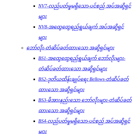
NV7-လည်ပတ်မှုမရှိသော-ပင်စည် အပ်အဆို့ရှင်
များ
NV8-အထွေထွေရည်ရွယ်ချက် အပ်အဆို့ရှင်
များ
ဘော်လိုး-တံဆိပ်ခတ်ထားသော အဆို့ရှင်များ
BS1-အထွေထွေရည်ရွယ်ချက် ဘော်လိုးများ-
တံဆိပ်ခတ်ထားသော အဆို့ရှင်များ
BS2-ဒုတိယထိန်းချုပ်ရေး Bellows-တံဆိပ်ခတ်
ထားသော အဆို့ရှင်များ
BS3-ဖိအားနည်းသော ဘော်လိုးများ-တံဆိပ်ခတ်
ထားသော အဆို့ရှင်များ
BS4-လည်ပတ်မှုမရှိသော-ပင်စည် အပ်အဆို့ရှင်
များ