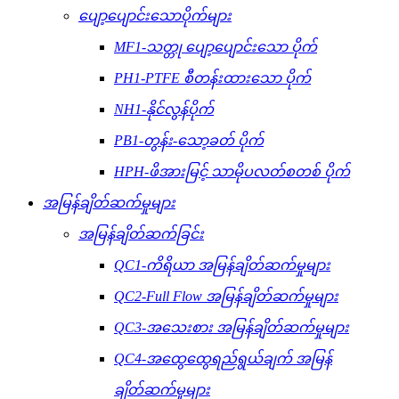
ပျော့ပျောင်းသောပိုက်များ
MF1-သတ္တု ပျော့ပျောင်းသော ပိုက်
PH1-PTFE စီတန်းထားသော ပိုက်
NH1-နိုင်လွန်ပိုက်
PB1-တွန်း-သော့ခတ် ပိုက်
HPH-ဖိအားမြင့် သာမိုပလတ်စတစ် ပိုက်
အမြန်ချိတ်ဆက်မှုများ
အမြန်ချိတ်ဆက်ခြင်း
QC1-ကိရိယာ အမြန်ချိတ်ဆက်မှုများ
QC2-Full Flow အမြန်ချိတ်ဆက်မှုများ
QC3-အသေးစား အမြန်ချိတ်ဆက်မှုများ
QC4-အထွေထွေရည်ရွယ်ချက် အမြန်
ချိတ်ဆက်မှုများ