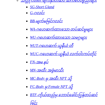
သတ္တု Gasket မျက်နှာတံဆိပ် ဆက်စပ်ပစ္စည်းများ
SG-Short Gland
G-ဂလင်း
BB-မျက်မမြင်ဂလင်း
WA-ဂဟေဆက်ထားသော တပ်ဆင်မှုများ
WU-ဂဟေဆက်ထားသော သမဂ္ဂများ
WUT-ဂဟေဆက် ယူနီယံ တီ
WUC-ဂဟေဆက် ယူနီယံ လက်ဝါးကပ်တိုင်
FN-အမ နပ်
MN-အထီး အခွံမာသီး
MC-Body မှ အထီး NPT သို့
FC-Body မှ Female NPT သို့
BTF-ကိုယ်ထည်မှ ဘောင်ခေါင်းပြွန်တပ်ဆင်
ခြင်း