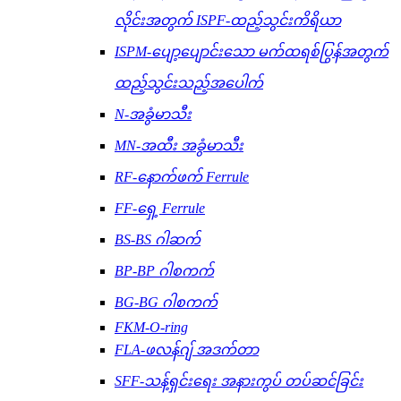
လိုင်းအတွက် ISPF-ထည့်သွင်းကိရိယာ
ISPM-ပျော့ပျောင်းသော မက်ထရစ်ပြွန်အတွက်
ထည့်သွင်းသည့်အပေါက်
N-အခွံမာသီး
MN-အထီး အခွံမာသီး
RF-နောက်ဖက် Ferrule
FF-ရှေ့ Ferrule
BS-BS ဂါဆက်
BP-BP ဂါစကက်
BG-BG ဂါစကက်
FKM-O-ring
FLA-ဖလန်ဂျ် အဒက်တာ
SFF-သန့်ရှင်းရေး အနားကွပ် တပ်ဆင်ခြင်း