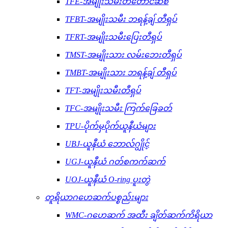
TFE-အမျိုးသမီးတံတောင်ဆစ်
TFBT-အမျိုးသမီး ဘရန့်ချ် တီရှပ်
TFRT-အမျိုးသမီးပြေးတီရှပ်
TMST-အမျိုးသား လမ်းဘေးတီရှပ်
TMBT-အမျိုးသား ဘရန့်ချ် တီရှပ်
TFT-အမျိုးသမီးတီရှပ်
TFC-အမျိုးသမီး ကြက်ခြေခတ်
TPU-ပိုက်မှပိုက်ယူနီယံများ
UBJ-ယူနီယံ ဘောလ်ဂျွိုင့်
UGJ-ယူနီယံ ဂတ်စကက်ဆက်
UOJ-ယူနီယံ O-ring ပူးတွဲ
တူရိယာဂဟေဆက်ပစ္စည်းများ
WMC-ဂဟေဆက် အထီး ချိတ်ဆက်ကိရိယာ