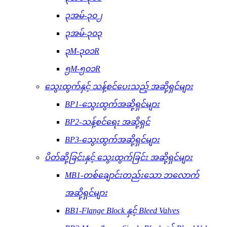
၃အမ်-၃၀၂
၃အမ်-၃၀၃
၃M-၃၀၁R
၅M-၅၀၁R
သွေးထွက်နှင့် သန့်စင်ပေးသည့် အဆို့ရှင်များ
BP1-သွေးထွက်အဆို့ရှင်များ
BP2-သန့်စင်ရေး အဆို့ရှင်
BP3-သွေးထွက်အဆို့ရှင်များ
ပိတ်ဆို့ခြင်းနှင့် သွေးထွက်ခြင်း အဆို့ရှင်များ
MB1-တစ်ချောင်းတည်းသော ဘလောက်
အဆို့ရှင်များ
BB1-Flange Block နှင့် Bleed Valves