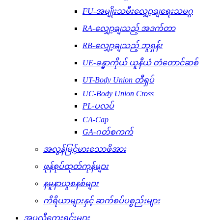
FU-အမျိုးသမီးလျှော့ချရေးသမဂ္ဂ
RA-လျှော့ချသည့် အဒက်တာ
RB-လျှော့ချသည့် ဘူရှန်း
UE-ခန္ဓာကိုယ် ယူနီယံ တံတောင်ဆစ်
UT-Body Union တီရှပ်
UC-Body Union Cross
PL-ပလပ်
CA-Cap
GA-ဂတ်စကက်
အလွန်မြင့်မားသောဖိအား
ဖုန်စုပ်ထုတ်ကုန်များ
နမူနာယူစနစ်များ
ကိရိယာများနှင့် ဆက်စပ်ပစ္စည်းများ
အပလီကေးရှင်းများ