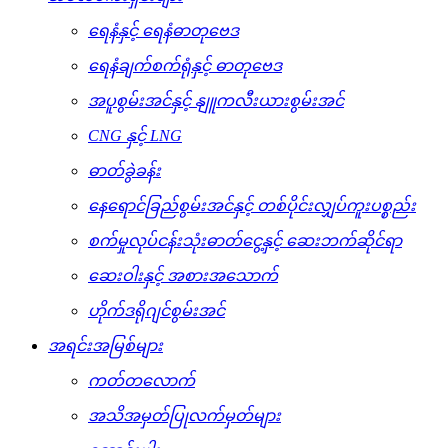
ရေနံနှင့် ရေနံဓာတုဗေဒ
ရေနံချက်စက်ရုံနှင့် ဓာတုဗေဒ
အပူစွမ်းအင်နှင့် နျူကလီးယားစွမ်းအင်
CNG နှင့် LNG
ဓာတ်ခွဲခန်း
နေရောင်ခြည်စွမ်းအင်နှင့် တစ်ပိုင်းလျှပ်ကူးပစ္စည်း
စက်မှုလုပ်ငန်းသုံးဓာတ်ငွေ့နှင့် ဆေးဘက်ဆိုင်ရာ
ဆေးဝါးနှင့် အစားအသောက်
ဟိုက်ဒရိုဂျင်စွမ်းအင်
အရင်းအမြစ်များ
ကတ်တလောက်
အသိအမှတ်ပြုလက်မှတ်များ