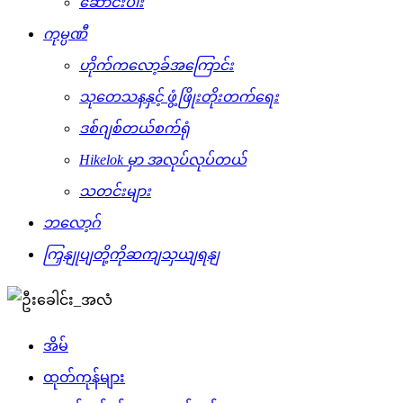
ဆောင်းပါး
ကုမ္ပဏီ
ဟိုက်ကလော့ခ်အကြောင်း
သုတေသနနှင့် ဖွံ့ဖြိုးတိုးတက်ရေး
ဒစ်ဂျစ်တယ်စက်ရုံ
Hikelok မှာ အလုပ်လုပ်တယ်
သတင်းများ
ဘလော့ဂ်
ကြှနျုပျတို့ကိုဆကျသှယျရနျ
အိမ်
ထုတ်ကုန်များ