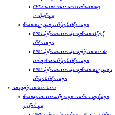
CV7-ဂဟေဆက်ထားသော စစ်ဆေးရေး
အဆို့ရှင်များ
ဖိအားလျှော့ချရေး ထိန်းညှိကိရိယာများ
PPR1-မြင့်မားသောသန့်စင်မှုဖိအားထိန်းညှိ
ကိရိယာများ
PPR2-မြင့်မားသောသန့်စင်မှုမြင့်မားသောစီး
ဆင်းမှုဖိအားထိန်းညှိကိရိယာများ
PPR3-မြင့်မားသောသန့်စင်မှုဖိအားလျှော့ချရေး
ထိန်းညှိကိရိယာများ
အလွန်မြင့်မားသောဖိအား
ဖိအားနည်းသော အဆို့ရှင်များ၊ ဆက်စပ်ပစ္စည်းများ
နှင့် ပိုက်များ
15NV-တစ်ချောင်းတည်းသော Ferrule ဖိသိပ်မှု