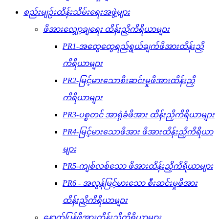
စည်းမျဉ်းထိန်းသိမ်းရေးအဖွဲ့များ
ဖိအားလျှော့ချရေး ထိန်းညှိကိရိယာများ
PR1-အထွေထွေရည်ရွယ်ချက်ဖိအားထိန်းညှိ
ကိရိယာများ
PR2-မြင့်မားသောစီးဆင်းမှုဖိအားထိန်းညှိ
ကိရိယာများ
PR3-ပစ္စတင် အာရုံခံဖိအား ထိန်းညှိကိရိယာများ
PR4-မြင့်မားသောဖိအား ဖိအားထိန်းညှိကိရိယာ
များ
PR5-ကျစ်လစ်သော ဖိအားထိန်းညှိကိရိယာများ
PR6 - အလွန်မြင့်မားသော စီးဆင်းမှုဖိအား
ထိန်းညှိကိရိယာများ
နောက်ပြန်ဖိအားထိန်းညှိကိရိယာများ