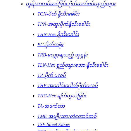
တူရိယာတပ်ဆင်ခြင်း ပိုက်ဆက်စပ်ပစ္စည်းများ
TCN-ပိတ် နို့သီးခေါင်း
TPN-အထူးပိုက်နို့သီးခေါင်း
THN-Hex နို့သီးခေါင်း
PC-ပိုက်အဖုံး
TRB-လျှော့ချသည့် ဘူရှန်း
TLN-Hex ရှည်လျားသော နို့သီးခေါင်း
TP-ပိုက် ပလပ်
THP-အခေါင်းပေါက်ပိုက်ပလပ်
THC-Hex ချိတ်တွယ်ခြင်း
TA-အဒက်တာ
TME-အမျိုးသားတံတောင်ဆစ်
TSE-Street Elbow