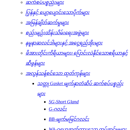
ဆက်စပ်ပစ္စည်းများ
ပြွန်နှင့် ပျော့ပျောင်းသောပိုက်များ
အမြန်ချိတ်ဆက်မှုများ
စည်းမျဉ်းထိန်းသိမ်းရေးအဖွဲ့များ
နမူနာဆလင်ဒါများနှင့် အငွေ့ရည်အိုးများ
ဖိအားတိုင်းကိရိယာများ၊ ပြောင်းလဲနိုင်သောဧရိယာနှင့်
ဆီဖွန်များ
အလွန်သန့်စင်သော ထုတ်ကုန်များ
သတ္တု Gasket မျက်နှာတံဆိပ် ဆက်စပ်ပစ္စည်း
များ
SG-Short Gland
G-ဂလင်း
BB-မျက်မမြင်ဂလင်း
WA-ဂဟေဆက်ထားသော တပ်ဆင်မှုများ