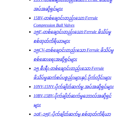
အပ်အဆို့ရှင်များ
15BV-တစ်ချောင်းတည်းသော Ferrule
Compression Ball Valves
၁၅F-တစ်ချောင်းတည်းသော Ferrule ဖိသိပ်မှု
စစ်ထုတ်ကိရိယာများ
၁၅CV-တစ်ချောင်းတည်းသော Ferrule ဖိသိပ်မှု
စစ်ဆေးရေးအဆို့ရှင်များ
၁၅ စီးရီး-တစ်ချောင်းတည်းသော Ferrule
ဖိသိပ်မှုဆက်စပ်ပစ္စည်းများနှင့် ပိုက်လိုင်းများ
10NV-15NV-ပိုက်ချိတ်ဆက်မှု အပ်အဆို့ရှင်များ
10BV-15BV-ပိုက်ချိတ်ဆက်မှုဘောလ်အဆို့ရှင်
များ
၁၀F-၁၅F-ပိုက်ချိတ်ဆက်မှု စစ်ထုတ်ကိရိယာ