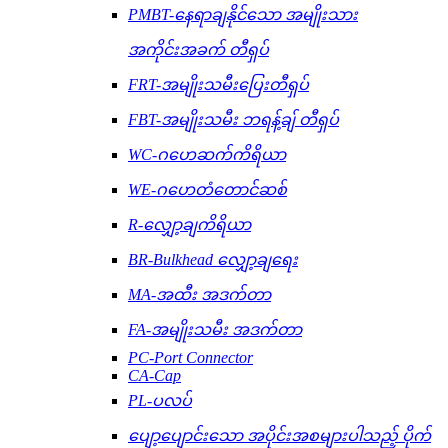
PMBT-နေရာချနိုင်သော အမျိုးသား
အကိုင်းအခက် တီရှပ်
FRT-အမျိုးသမီးပြေးတီရှပ်
FBT-အမျိုးသမီး ဘရန့်ချ် တီရှပ်
WC-ဂဟေဆက်ကိရိယာ
WE-ဂဟေတံတောင်ဆစ်
R-လျှော့ချကိရိယာ
BR-Bulkhead လျှော့ချရေး
MA-အထီး အဒက်တာ
FA-အမျိုးသမီး အဒက်တာ
PC-Port Connector
CA-Cap
PL-ပလပ်
ပျော့ပျောင်းသော အပိုင်းအစများပါသည့် ပိုက်