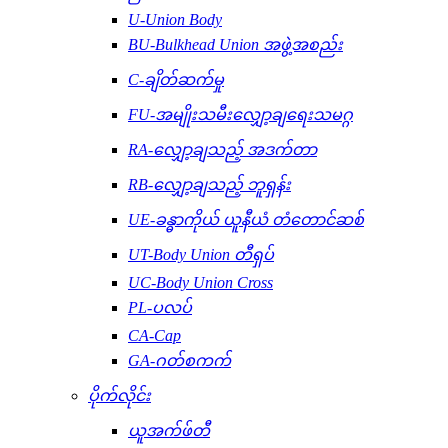
U-Union Body
BU-Bulkhead Union အဖွဲ့အစည်း
C-ချိတ်ဆက်မှု
FU-အမျိုးသမီးလျှော့ချရေးသမဂ္ဂ
RA-လျှော့ချသည့် အဒက်တာ
RB-လျှော့ချသည့် ဘူရှန်း
UE-ခန္ဓာကိုယ် ယူနီယံ တံတောင်ဆစ်
UT-Body Union တီရှပ်
UC-Body Union Cross
PL-ပလပ်
CA-Cap
GA-ဂတ်စကက်
ပိုက်လိုင်း
ယူအက်ဖ်တီ