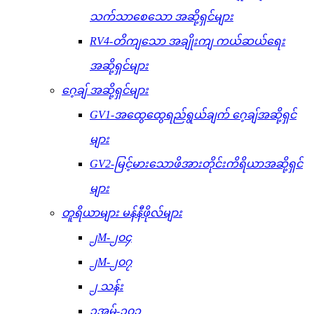
သက်သာစေသော အဆို့ရှင်များ
RV4-တိကျသော အချိုးကျ ကယ်ဆယ်ရေး
အဆို့ရှင်များ
ဂေ့ချ် အဆို့ရှင်များ
GV1-အထွေထွေရည်ရွယ်ချက် ဂေ့ချ်အဆို့ရှင်
များ
GV2-မြင့်မားသောဖိအားတိုင်းကိရိယာအဆို့ရှင်
များ
တူရိယာများ မန်နီဖိုလ်များ
၂M-၂၀၄
၂M-၂၀၇
၂ သန်း
၃အမ်-၃၀၁