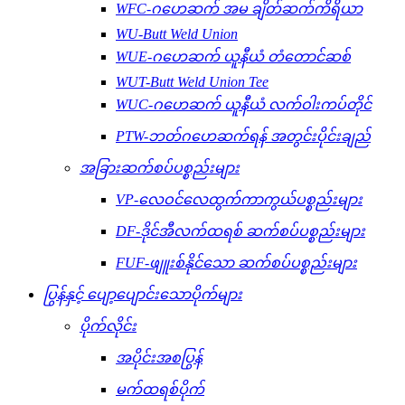
WFC-ဂဟေဆက် အမ ချိတ်ဆက်ကိရိယာ
WU-Butt Weld Union
WUE-ဂဟေဆက် ယူနီယံ တံတောင်ဆစ်
WUT-Butt Weld Union Tee
WUC-ဂဟေဆက် ယူနီယံ လက်ဝါးကပ်တိုင်
PTW-ဘတ်ဂဟေဆက်ရန် အတွင်းပိုင်းချည်
အခြားဆက်စပ်ပစ္စည်းများ
VP-လေဝင်လေထွက်ကာကွယ်ပစ္စည်းများ
DF-ဒိုင်အီလက်ထရစ် ဆက်စပ်ပစ္စည်းများ
FUF-ဖျူးစ်နိုင်သော ဆက်စပ်ပစ္စည်းများ
ပြွန်နှင့် ပျော့ပျောင်းသောပိုက်များ
ပိုက်လိုင်း
အပိုင်းအစပြွန်
မက်ထရစ်ပိုက်