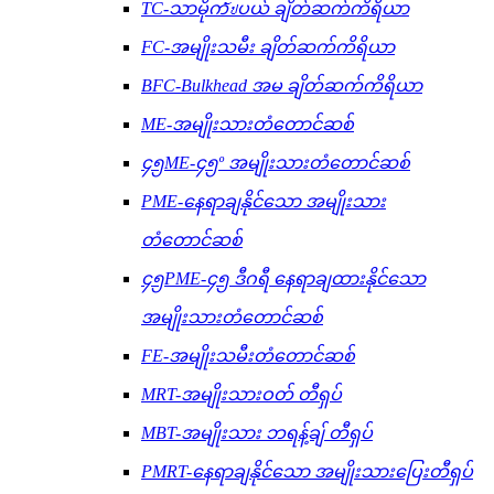
TC-သာမိုကัปပယ် ချိတ်ဆက်ကိရိယာ
FC-အမျိုးသမီး ချိတ်ဆက်ကိရိယာ
BFC-Bulkhead အမ ချိတ်ဆက်ကိရိယာ
ME-အမျိုးသားတံတောင်ဆစ်
၄၅ME-၄၅º အမျိုးသားတံတောင်ဆစ်
PME-နေရာချနိုင်သော အမျိုးသား
တံတောင်ဆစ်
၄၅PME-၄၅ ဒီဂရီ နေရာချထားနိုင်သော
အမျိုးသားတံတောင်ဆစ်
FE-အမျိုးသမီးတံတောင်ဆစ်
MRT-အမျိုးသားဝတ် တီရှပ်
MBT-အမျိုးသား ဘရန့်ချ် တီရှပ်
PMRT-နေရာချနိုင်သော အမျိုးသားပြေးတီရှပ်