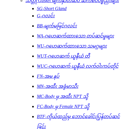
သတ္တု Gasket မျက်နှာတံဆိပ် ဆက်စပ်ပစ္စည်းများ
SG-Short Gland
G-ဂလင်း
BB-မျက်မမြင်ဂလင်း
WA-ဂဟေဆက်ထားသော တပ်ဆင်မှုများ
WU-ဂဟေဆက်ထားသော သမဂ္ဂများ
WUT-ဂဟေဆက် ယူနီယံ တီ
WUC-ဂဟေဆက် ယူနီယံ လက်ဝါးကပ်တိုင်
FN-အမ နပ်
MN-အထီး အခွံမာသီး
MC-Body မှ အထီး NPT သို့
FC-Body မှ Female NPT သို့
BTF-ကိုယ်ထည်မှ ဘောင်ခေါင်းပြွန်တပ်ဆင်
ခြင်း