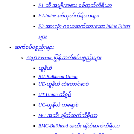
F1-တီ-အမျိုးအစား စစ်ထုတ်ကိရိယာ
F2-Inline စစ်ထုတ်ကိရိယာများ
F3-အားလုံး-ဂဟေဆက်ထားသော Inline Filters
များ
ဆက်စပ်ပစ္စည်းများ
အမွှာ Ferrule ပြွန် ဆက်စပ်ပစ္စည်းများ
ယူနီယံ
BU-Bulkhead Union
UE-ယူနီယံ တံတောင်ဆစ်
UT-Union တီရှပ်
UC-ယူနီယံ ကရော့စ်
MC-အထီး ချိတ်ဆက်ကိရိယာ
BMC-Bulkhead အထီး ချိတ်ဆက်ကိရိယာ