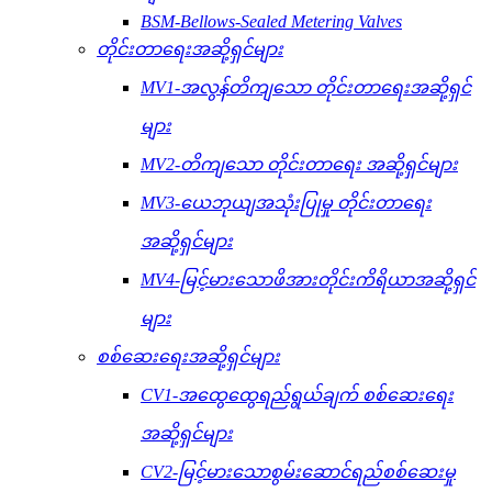
BSM-Bellows-Sealed Metering Valves
တိုင်းတာရေးအဆို့ရှင်များ
MV1-အလွန်တိကျသော တိုင်းတာရေးအဆို့ရှင်
များ
MV2-တိကျသော တိုင်းတာရေး အဆို့ရှင်များ
MV3-ယေဘုယျအသုံးပြုမှု တိုင်းတာရေး
အဆို့ရှင်များ
MV4-မြင့်မားသောဖိအားတိုင်းကိရိယာအဆို့ရှင်
များ
စစ်ဆေးရေးအဆို့ရှင်များ
CV1-အထွေထွေရည်ရွယ်ချက် စစ်ဆေးရေး
အဆို့ရှင်များ
CV2-မြင့်မားသောစွမ်းဆောင်ရည်စစ်ဆေးမှု