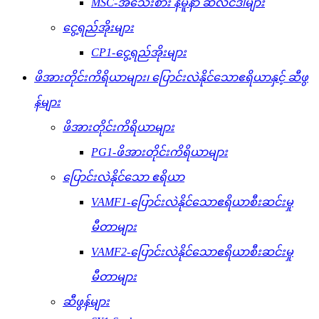
MSC-အသေးစား နမူနာ ဆလင်ဒါများ
ငွေ့ရည်အိုးများ
CP1-ငွေ့ရည်အိုးများ
ဖိအားတိုင်းကိရိယာများ၊ ပြောင်းလဲနိုင်သောဧရိယာနှင့် ဆီဖွ
န်များ
ဖိအားတိုင်းကိရိယာများ
PG1-ဖိအားတိုင်းကိရိယာများ
ပြောင်းလဲနိုင်သော ဧရိယာ
VAMF1-ပြောင်းလဲနိုင်သောဧရိယာစီးဆင်းမှု
မီတာများ
VAMF2-ပြောင်းလဲနိုင်သောဧရိယာစီးဆင်းမှု
မီတာများ
ဆီဖွန်များ