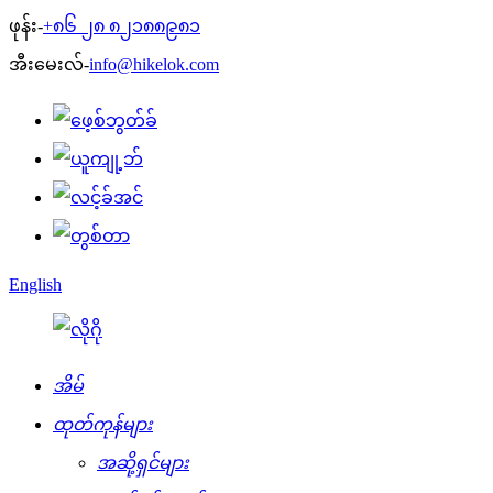
ဖုန်း-
+၈၆ ၂၈ ၈၂၁၈၈၉၈၁
အီးမေးလ်-
info@hikelok.com
English
အိမ်
ထုတ်ကုန်များ
အဆို့ရှင်များ