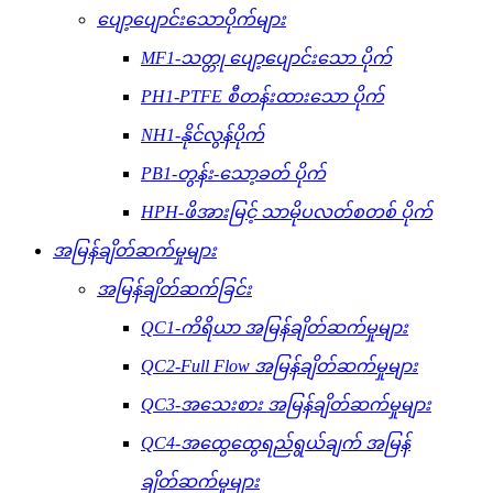
ပျော့ပျောင်းသောပိုက်များ
MF1-သတ္တု ပျော့ပျောင်းသော ပိုက်
PH1-PTFE စီတန်းထားသော ပိုက်
NH1-နိုင်လွန်ပိုက်
PB1-တွန်း-သော့ခတ် ပိုက်
HPH-ဖိအားမြင့် သာမိုပလတ်စတစ် ပိုက်
အမြန်ချိတ်ဆက်မှုများ
အမြန်ချိတ်ဆက်ခြင်း
QC1-ကိရိယာ အမြန်ချိတ်ဆက်မှုများ
QC2-Full Flow အမြန်ချိတ်ဆက်မှုများ
QC3-အသေးစား အမြန်ချိတ်ဆက်မှုများ
QC4-အထွေထွေရည်ရွယ်ချက် အမြန်
ချိတ်ဆက်မှုများ