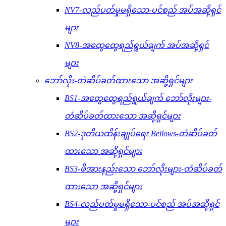
NV7-လည်ပတ်မှုမရှိသော-ပင်စည် အပ်အဆို့ရှင်
များ
NV8-အထွေထွေရည်ရွယ်ချက် အပ်အဆို့ရှင်
များ
ဘော်လိုး-တံဆိပ်ခတ်ထားသော အဆို့ရှင်များ
BS1-အထွေထွေရည်ရွယ်ချက် ဘော်လိုးများ-
တံဆိပ်ခတ်ထားသော အဆို့ရှင်များ
BS2-ဒုတိယထိန်းချုပ်ရေး Bellows-တံဆိပ်ခတ်
ထားသော အဆို့ရှင်များ
BS3-ဖိအားနည်းသော ဘော်လိုးများ-တံဆိပ်ခတ်
ထားသော အဆို့ရှင်များ
BS4-လည်ပတ်မှုမရှိသော-ပင်စည် အပ်အဆို့ရှင်
များ