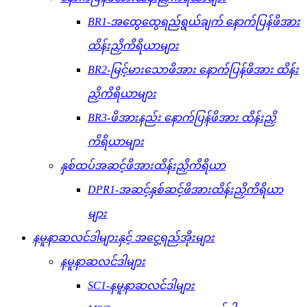
BR1-အထွေထွေရည်ရွယ်ချက် နောက်ပြန်ဖိအား
ထိန်းညှိကိရိယာများ
BR2-မြင့်မားသောဖိအား နောက်ပြန်ဖိအား ထိန်း
ညှိကိရိယာများ
BR3-ဖိအားနည်း နောက်ပြန်ဖိအား ထိန်းညှိ
ကိရိယာများ
နှစ်ထပ်အဆင့်ဖိအားထိန်းညှိကိရိယာ
DPR1-အဆင့်နှစ်ဆင့်ဖိအားထိန်းညှိကိရိယာ
များ
နမူနာဆလင်ဒါများနှင့် အငွေ့ရည်အိုးများ
နမူနာဆလင်ဒါများ
SC1-နမူနာဆလင်ဒါများ