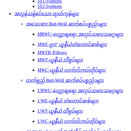
SY1-Syphons
SY2-Syphons
အလွန်သန့်စင်သော ထုတ်ကုန်များ
အသေးစား Butt-Weld ဆက်စပ်ပစ္စည်းများ
MRWU-လျှော့ချရေး အလုပ်သမားသမဂ္ဂများ
MWE-၉၀° ယူနီယံတံတောင်ဆစ်များ
MWTB-Tribows
MWT-ယူနီယံ တီရှပ်များ
MWC-ယူနီယံ လက်ဝါးကပ်တိုင်များ
လက်ရှည် Butt-Weld ဆက်စပ်ပစ္စည်းများ
URWU-လျှော့ချရေး အလုပ်သမားသမဂ္ဂများ
UWE-ယူနီယံ တံတောင်ဆစ်များ
UWT-ယူနီယံ တီရှပ်များ
UWC-ယူနီယံ လက်ဝါးကပ်တိုင်များ