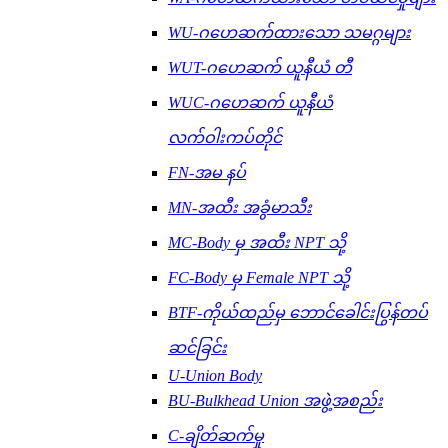
WU-ဂဟေဆက်ထားသော သမဂ္ဂများ
WUT-ဂဟေဆက် ယူနီယံ တီ
WUC-ဂဟေဆက် ယူနီယံ
လက်ဝါးကပ်တိုင်
FN-အမ နပ်
MN-အထီး အခွံမာသီး
MC-Body မှ အထီး NPT သို့
FC-Body မှ Female NPT သို့
BTF-ကိုယ်ထည်မှ ဘောင်ခေါင်းပြွန်တပ်
ဆင်ခြင်း
U-Union Body
BU-Bulkhead Union အဖွဲ့အစည်း
C-ချိတ်ဆက်မှု