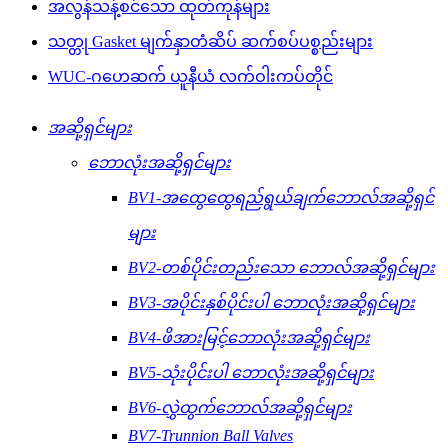
အလွန်သန့်စင်သော ထုတ်ကုန်များ
သတ္တု Gasket မျက်နှာတံဆိပ် ဆက်စပ်ပစ္စည်းများ
WUC-ဂဟေဆက် ယူနီယံ လက်ဝါးကပ်တိုင်
အဆို့ရှင်များ
ဘောလုံးအဆို့ရှင်များ
BV1-အထွေထွေရည်ရွယ်ချက်ဘောလ်အဆို့ရှင်
များ
BV2-တစ်ပိုင်းတည်းသော ဘောလ်အဆို့ရှင်များ
BV3-အပိုင်းနှစ်ပိုင်းပါ ဘောလုံးအဆို့ရှင်များ
BV4-ဖိအားမြင့်ဘောလုံးအဆို့ရှင်များ
BV5-သုံးပိုင်းပါ ဘောလုံးအဆို့ရှင်များ
BV6-လွှဲထွက်ဘောလ်အဆို့ရှင်များ
BV7-Trunnion Ball Valves