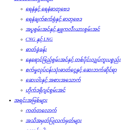
ရေနံနှင့် ရေနံဓာတုဗေဒ
ရေနံချက်စက်ရုံနှင့် ဓာတုဗေဒ
အပူစွမ်းအင်နှင့် နျူကလီးယားစွမ်းအင်
CNG နှင့် LNG
ဓာတ်ခွဲခန်း
နေရောင်ခြည်စွမ်းအင်နှင့် တစ်ပိုင်းလျှပ်ကူးပစ္စည်း
စက်မှုလုပ်ငန်းသုံးဓာတ်ငွေ့နှင့် ဆေးဘက်ဆိုင်ရာ
ဆေးဝါးနှင့် အစားအသောက်
ဟိုက်ဒရိုဂျင်စွမ်းအင်
အရင်းအမြစ်များ
ကတ်တလောက်
အသိအမှတ်ပြုလက်မှတ်များ