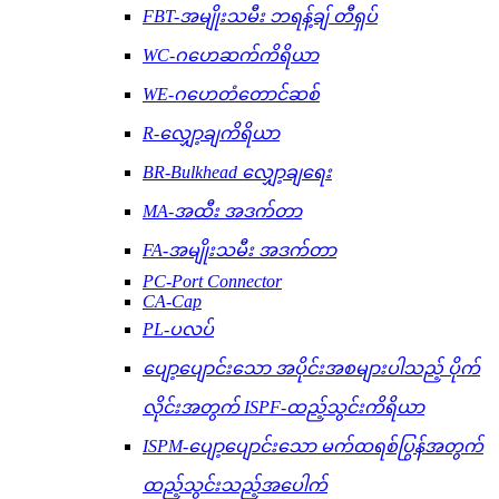
FBT-အမျိုးသမီး ဘရန့်ချ် တီရှပ်
WC-ဂဟေဆက်ကိရိယာ
WE-ဂဟေတံတောင်ဆစ်
R-လျှော့ချကိရိယာ
BR-Bulkhead လျှော့ချရေး
MA-အထီး အဒက်တာ
FA-အမျိုးသမီး အဒက်တာ
PC-Port Connector
CA-Cap
PL-ပလပ်
ပျော့ပျောင်းသော အပိုင်းအစများပါသည့် ပိုက်
လိုင်းအတွက် ISPF-ထည့်သွင်းကိရိယာ
ISPM-ပျော့ပျောင်းသော မက်ထရစ်ပြွန်အတွက်
ထည့်သွင်းသည့်အပေါက်