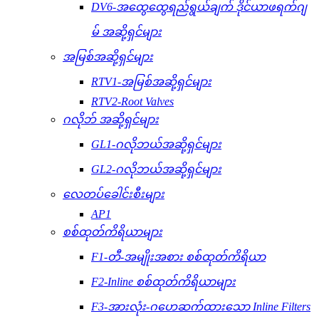
DV6-အထွေထွေရည်ရွယ်ချက် ဒိုင်ယာဖရက်ဂျ
မ် အဆို့ရှင်များ
အမြစ်အဆို့ရှင်များ
RTV1-အမြစ်အဆို့ရှင်များ
RTV2-Root Valves
ဂလိုဘ် အဆို့ရှင်များ
GL1-ဂလိုဘယ်အဆို့ရှင်များ
GL2-ဂလိုဘယ်အဆို့ရှင်များ
လေတပ်ခေါင်းစီးများ
AP1
စစ်ထုတ်ကိရိယာများ
F1-တီ-အမျိုးအစား စစ်ထုတ်ကိရိယာ
F2-Inline စစ်ထုတ်ကိရိယာများ
F3-အားလုံး-ဂဟေဆက်ထားသော Inline Filters