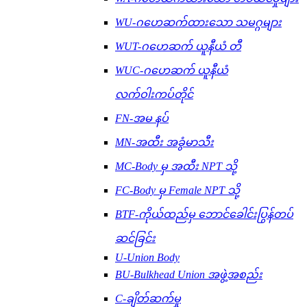
WU-ဂဟေဆက်ထားသော သမဂ္ဂများ
WUT-ဂဟေဆက် ယူနီယံ တီ
WUC-ဂဟေဆက် ယူနီယံ
လက်ဝါးကပ်တိုင်
FN-အမ နပ်
MN-အထီး အခွံမာသီး
MC-Body မှ အထီး NPT သို့
FC-Body မှ Female NPT သို့
BTF-ကိုယ်ထည်မှ ဘောင်ခေါင်းပြွန်တပ်
ဆင်ခြင်း
U-Union Body
BU-Bulkhead Union အဖွဲ့အစည်း
C-ချိတ်ဆက်မှု