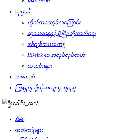
ဆောင်းပါး
ကုမ္ပဏီ
ဟိုက်ကလော့ခ်အကြောင်း
သုတေသနနှင့် ဖွံ့ဖြိုးတိုးတက်ရေး
ဒစ်ဂျစ်တယ်စက်ရုံ
Hikelok မှာ အလုပ်လုပ်တယ်
သတင်းများ
ဘလော့ဂ်
ကြှနျုပျတို့ကိုဆကျသှယျရနျ
အိမ်
ထုတ်ကုန်များ