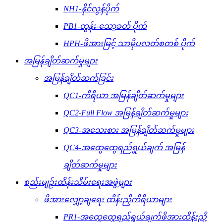
NH1-နိုင်လွန်ပိုက်
PB1-တွန်း-သော့ခတ် ပိုက်
HPH-ဖိအားမြင့် သာမိုပလတ်စတစ် ပိုက်
အမြန်ချိတ်ဆက်မှုများ
အမြန်ချိတ်ဆက်ခြင်း
QC1-ကိရိယာ အမြန်ချိတ်ဆက်မှုများ
QC2-Full Flow အမြန်ချိတ်ဆက်မှုများ
QC3-အသေးစား အမြန်ချိတ်ဆက်မှုများ
QC4-အထွေထွေရည်ရွယ်ချက် အမြန်
ချိတ်ဆက်မှုများ
စည်းမျဉ်းထိန်းသိမ်းရေးအဖွဲ့များ
ဖိအားလျှော့ချရေး ထိန်းညှိကိရိယာများ
PR1-အထွေထွေရည်ရွယ်ချက်ဖိအားထိန်းညှိ