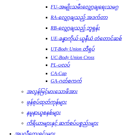
FU-အမျိုးသမီးလျှော့ချရေးသမဂ္ဂ
RA-လျှော့ချသည့် အဒက်တာ
RB-လျှော့ချသည့် ဘူရှန်း
UE-ခန္ဓာကိုယ် ယူနီယံ တံတောင်ဆစ်
UT-Body Union တီရှပ်
UC-Body Union Cross
PL-ပလပ်
CA-Cap
GA-ဂတ်စကက်
အလွန်မြင့်မားသောဖိအား
ဖုန်စုပ်ထုတ်ကုန်များ
နမူနာယူစနစ်များ
ကိရိယာများနှင့် ဆက်စပ်ပစ္စည်းများ
အပလီကေးရှင်းများ