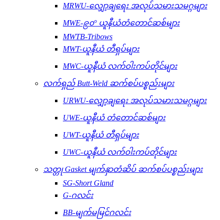
MRWU-လျှော့ချရေး အလုပ်သမားသမဂ္ဂများ
MWE-၉၀° ယူနီယံတံတောင်ဆစ်များ
MWTB-Tribows
MWT-ယူနီယံ တီရှပ်များ
MWC-ယူနီယံ လက်ဝါးကပ်တိုင်များ
လက်ရှည် Butt-Weld ဆက်စပ်ပစ္စည်းများ
URWU-လျှော့ချရေး အလုပ်သမားသမဂ္ဂများ
UWE-ယူနီယံ တံတောင်ဆစ်များ
UWT-ယူနီယံ တီရှပ်များ
UWC-ယူနီယံ လက်ဝါးကပ်တိုင်များ
သတ္တု Gasket မျက်နှာတံဆိပ် ဆက်စပ်ပစ္စည်းများ
SG-Short Gland
G-ဂလင်း
BB-မျက်မမြင်ဂလင်း