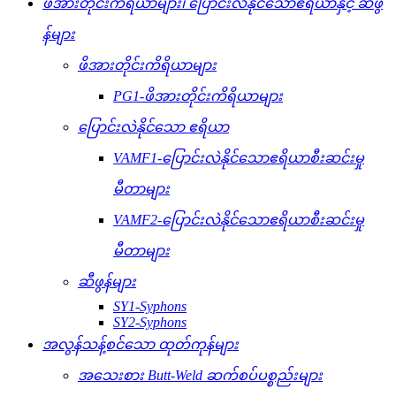
ဖိအားတိုင်းကိရိယာများ၊ ပြောင်းလဲနိုင်သောဧရိယာနှင့် ဆီဖွ
န်များ
ဖိအားတိုင်းကိရိယာများ
PG1-ဖိအားတိုင်းကိရိယာများ
ပြောင်းလဲနိုင်သော ဧရိယာ
VAMF1-ပြောင်းလဲနိုင်သောဧရိယာစီးဆင်းမှု
မီတာများ
VAMF2-ပြောင်းလဲနိုင်သောဧရိယာစီးဆင်းမှု
မီတာများ
ဆီဖွန်များ
SY1-Syphons
SY2-Syphons
အလွန်သန့်စင်သော ထုတ်ကုန်များ
အသေးစား Butt-Weld ဆက်စပ်ပစ္စည်းများ