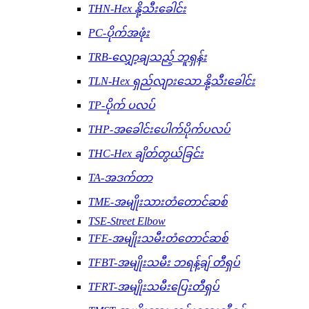
THN-Hex နို့သီးခေါင်း
PC-ပိုက်အဖုံး
TRB-လျှော့ချသည့် ဘူရှန်း
TLN-Hex ရှည်လျားသော နို့သီးခေါင်း
TP-ပိုက် ပလပ်
THP-အခေါင်းပေါက်ပိုက်ပလပ်
THC-Hex ချိတ်တွယ်ခြင်း
TA-အဒက်တာ
TME-အမျိုးသားတံတောင်ဆစ်
TSE-Street Elbow
TFE-အမျိုးသမီးတံတောင်ဆစ်
TFBT-အမျိုးသမီး ဘရန့်ချ် တီရှပ်
TFRT-အမျိုးသမီးပြေးတီရှပ်