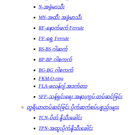
N-အခွံမာသီး
MN-အထီး အခွံမာသီး
RF-နောက်ဖက် Ferrule
FF-ရှေ့ Ferrule
BS-BS ဂါဆက်
BP-BP ဂါစကက်
BG-BG ဂါစကက်
FKM-O-ring
FLA-ဖလန်ဂျ် အဒက်တာ
SFF-သန့်ရှင်းရေး အနားကွပ် တပ်ဆင်ခြင်း
တူရိယာတပ်ဆင်ခြင်း ပိုက်ဆက်စပ်ပစ္စည်းများ
TCN-ပိတ် နို့သီးခေါင်း
TPN-အထူးပိုက်နို့သီးခေါင်း