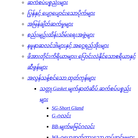
ဆက်စပ်ပစ္စည်းများ
ပြွန်နှင့် ပျော့ပျောင်းသောပိုက်များ
အမြန်ချိတ်ဆက်မှုများ
စည်းမျဉ်းထိန်းသိမ်းရေးအဖွဲ့များ
နမူနာဆလင်ဒါများနှင့် အငွေ့ရည်အိုးများ
ဖိအားတိုင်းကိရိယာများ၊ ပြောင်းလဲနိုင်သောဧရိယာနှင့်
ဆီဖွန်များ
အလွန်သန့်စင်သော ထုတ်ကုန်များ
သတ္တု Gasket မျက်နှာတံဆိပ် ဆက်စပ်ပစ္စည်း
များ
SG-Short Gland
G-ဂလင်း
BB-မျက်မမြင်ဂလင်း
WA-ဂဟေဆက်ထားသော တပ်ဆင်မှုများ