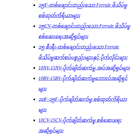
၁၅F-တစ်ချောင်းတည်းသော Ferrule ဖိသိပ်မှု
စစ်ထုတ်ကိရိယာများ
၁၅CV-တစ်ချောင်းတည်းသော Ferrule ဖိသိပ်မှု
စစ်ဆေးရေးအဆို့ရှင်များ
၁၅ စီးရီး-တစ်ချောင်းတည်းသော Ferrule
ဖိသိပ်မှုဆက်စပ်ပစ္စည်းများနှင့် ပိုက်လိုင်းများ
10NV-15NV-ပိုက်ချိတ်ဆက်မှု အပ်အဆို့ရှင်များ
10BV-15BV-ပိုက်ချိတ်ဆက်မှုဘောလ်အဆို့ရှင်
များ
၁၀F-၁၅F-ပိုက်ချိတ်ဆက်မှု စစ်ထုတ်ကိရိယာ
များ
10CV-15CV-ပိုက်ချိတ်ဆက်မှု စစ်ဆေးရေး
အဆို့ရှင်များ