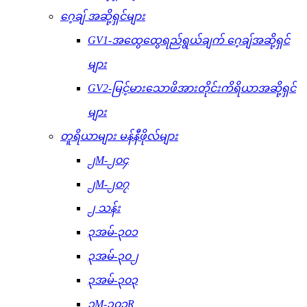
ဂေ့ချ် အဆို့ရှင်များ
GV1-အထွေထွေရည်ရွယ်ချက် ဂေ့ချ်အဆို့ရှင်
များ
GV2-မြင့်မားသောဖိအားတိုင်းကိရိယာအဆို့ရှင်
များ
တူရိယာများ မန်နီဖိုလ်များ
၂M-၂၀၄
၂M-၂၀၇
၂ သန်း
၃အမ်-၃၀၁
၃အမ်-၃၀၂
၃အမ်-၃၀၃
၃M-၃၀၁R