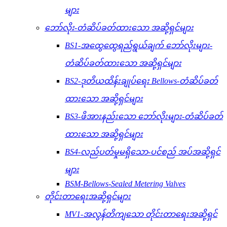
များ
ဘော်လိုး-တံဆိပ်ခတ်ထားသော အဆို့ရှင်များ
BS1-အထွေထွေရည်ရွယ်ချက် ဘော်လိုးများ-
တံဆိပ်ခတ်ထားသော အဆို့ရှင်များ
BS2-ဒုတိယထိန်းချုပ်ရေး Bellows-တံဆိပ်ခတ်
ထားသော အဆို့ရှင်များ
BS3-ဖိအားနည်းသော ဘော်လိုးများ-တံဆိပ်ခတ်
ထားသော အဆို့ရှင်များ
BS4-လည်ပတ်မှုမရှိသော-ပင်စည် အပ်အဆို့ရှင်
များ
BSM-Bellows-Sealed Metering Valves
တိုင်းတာရေးအဆို့ရှင်များ
MV1-အလွန်တိကျသော တိုင်းတာရေးအဆို့ရှင်