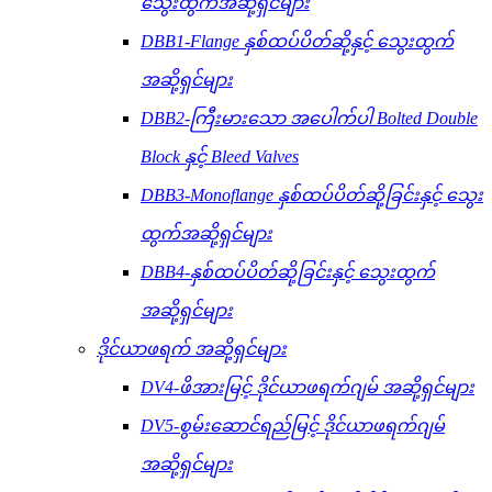
သွေးထွက်အဆို့ရှင်များ
DBB1-Flange နှစ်ထပ်ပိတ်ဆို့နှင့် သွေးထွက်
အဆို့ရှင်များ
DBB2-ကြီးမားသော အပေါက်ပါ Bolted Double
Block နှင့် Bleed Valves
DBB3-Monoflange နှစ်ထပ်ပိတ်ဆို့ခြင်းနှင့် သွေး
ထွက်အဆို့ရှင်များ
DBB4-နှစ်ထပ်ပိတ်ဆို့ခြင်းနှင့် သွေးထွက်
အဆို့ရှင်များ
ဒိုင်ယာဖရက် အဆို့ရှင်များ
DV4-ဖိအားမြင့် ဒိုင်ယာဖရက်ဂျမ် အဆို့ရှင်များ
DV5-စွမ်းဆောင်ရည်မြင့် ဒိုင်ယာဖရက်ဂျမ်
အဆို့ရှင်များ