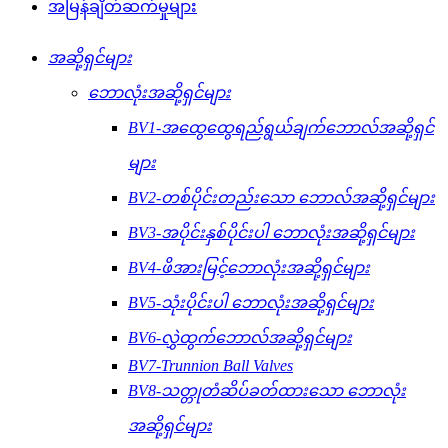
အမြန်ချိတ်ဆက်မှုများ
အဆို့ရှင်များ
ဘောလုံးအဆို့ရှင်များ
BV1-အထွေထွေရည်ရွယ်ချက်ဘောလ်အဆို့ရှင်
များ
BV2-တစ်ပိုင်းတည်းသော ဘောလ်အဆို့ရှင်များ
BV3-အပိုင်းနှစ်ပိုင်းပါ ဘောလုံးအဆို့ရှင်များ
BV4-ဖိအားမြင့်ဘောလုံးအဆို့ရှင်များ
BV5-သုံးပိုင်းပါ ဘောလုံးအဆို့ရှင်များ
BV6-လွှဲထွက်ဘောလ်အဆို့ရှင်များ
BV7-Trunnion Ball Valves
BV8-သတ္တုတံဆိပ်ခတ်ထားသော ဘောလုံး
အဆို့ရှင်များ