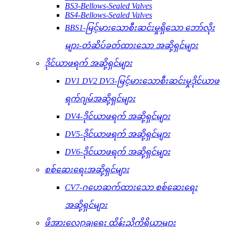
BS3-Bellows-Sealed Valves
BS4-Bellows-Sealed Valves
BBS1-မြင့်မားသောစီးဆင်းမှုရှိသော ဘော်လိုး
များ-တံဆိပ်ခတ်ထားသော အဆို့ရှင်များ
ဒိုင်ယာဖရက် အဆို့ရှင်များ
DV1 DV2 DV3-မြင့်မားသောစီးဆင်းမှုဒိုင်ယာဖ
ရက်ဂျမ်အဆို့ရှင်များ
DV4-ဒိုင်ယာဖရက် အဆို့ရှင်များ
DV5-ဒိုင်ယာဖရက် အဆို့ရှင်များ
DV6-ဒိုင်ယာဖရက် အဆို့ရှင်များ
စစ်ဆေးရေးအဆို့ရှင်များ
CV7-ဂဟေဆက်ထားသော စစ်ဆေးရေး
အဆို့ရှင်များ
ဖိအားလျှော့ချရေး ထိန်းညှိကိရိယာများ