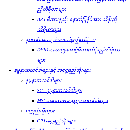
ညှိကိရိယာများ
BR3-ဖိအားနည်း နောက်ပြန်ဖိအား ထိန်းညှိ
ကိရိယာများ
နှစ်ထပ်အဆင့်ဖိအားထိန်းညှိကိရိယာ
DPR1-အဆင့်နှစ်ဆင့်ဖိအားထိန်းညှိကိရိယာ
များ
နမူနာဆလင်ဒါများနှင့် အငွေ့ရည်အိုးများ
နမူနာဆလင်ဒါများ
SC1-နမူနာဆလင်ဒါများ
MSC-အသေးစား နမူနာ ဆလင်ဒါများ
ငွေ့ရည်အိုးများ
CP1-ငွေ့ရည်အိုးများ