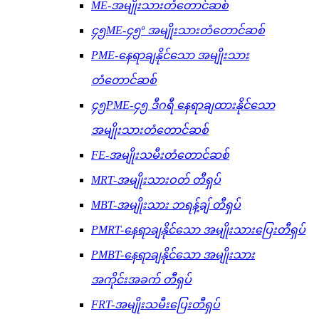
ME-အမျိုးသားတံတောင်ဆစ်
၄၅ME-၄၅º အမျိုးသားတံတောင်ဆစ်
PME-နေရာချနိုင်သော အမျိုးသား
တံတောင်ဆစ်
၄၅PME-၄၅ ဒီဂရီ နေရာချထားနိုင်သော
အမျိုးသားတံတောင်ဆစ်
FE-အမျိုးသမီးတံတောင်ဆစ်
MRT-အမျိုးသားဝတ် တီရှပ်
MBT-အမျိုးသား ဘရန့်ချ် တီရှပ်
PMRT-နေရာချနိုင်သော အမျိုးသားပြေးတီရှပ်
PMBT-နေရာချနိုင်သော အမျိုးသား
အကိုင်းအခက် တီရှပ်
FRT-အမျိုးသမီးပြေးတီရှပ်