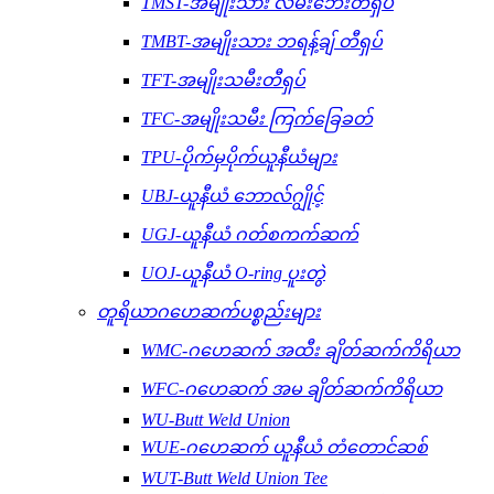
TMST-အမျိုးသား လမ်းဘေးတီရှပ်
TMBT-အမျိုးသား ဘရန့်ချ် တီရှပ်
TFT-အမျိုးသမီးတီရှပ်
TFC-အမျိုးသမီး ကြက်ခြေခတ်
TPU-ပိုက်မှပိုက်ယူနီယံများ
UBJ-ယူနီယံ ဘောလ်ဂျွိုင့်
UGJ-ယူနီယံ ဂတ်စကက်ဆက်
UOJ-ယူနီယံ O-ring ပူးတွဲ
တူရိယာဂဟေဆက်ပစ္စည်းများ
WMC-ဂဟေဆက် အထီး ချိတ်ဆက်ကိရိယာ
WFC-ဂဟေဆက် အမ ချိတ်ဆက်ကိရိယာ
WU-Butt Weld Union
WUE-ဂဟေဆက် ယူနီယံ တံတောင်ဆစ်
WUT-Butt Weld Union Tee