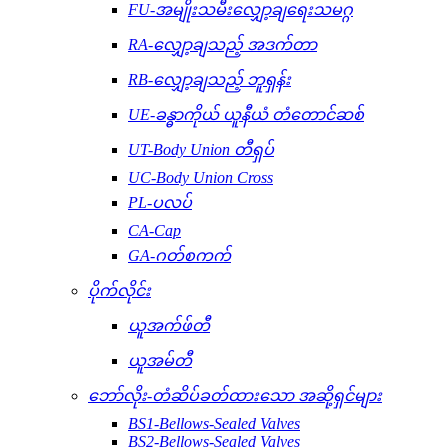
FU-အမျိုးသမီးလျှော့ချရေးသမဂ္ဂ
RA-လျှော့ချသည့် အဒက်တာ
RB-လျှော့ချသည့် ဘူရှန်း
UE-ခန္ဓာကိုယ် ယူနီယံ တံတောင်ဆစ်
UT-Body Union တီရှပ်
UC-Body Union Cross
PL-ပလပ်
CA-Cap
GA-ဂတ်စကက်
ပိုက်လိုင်း
ယူအက်ဖ်တီ
ယူအမ်တီ
ဘော်လိုး-တံဆိပ်ခတ်ထားသော အဆို့ရှင်များ
BS1-Bellows-Sealed Valves
BS2-Bellows-Sealed Valves