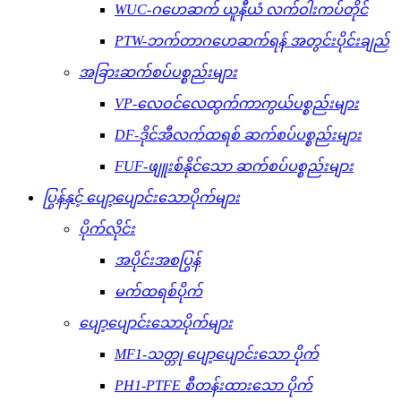
WUC-ဂဟေဆက် ယူနီယံ လက်ဝါးကပ်တိုင်
PTW-ဘက်တာဂဟေဆက်ရန် အတွင်းပိုင်းချည်
အခြားဆက်စပ်ပစ္စည်းများ
VP-လေဝင်လေထွက်ကာကွယ်ပစ္စည်းများ
DF-ဒိုင်အီလက်ထရစ် ဆက်စပ်ပစ္စည်းများ
FUF-ဖျူးစ်နိုင်သော ဆက်စပ်ပစ္စည်းများ
ပြွန်နှင့် ပျော့ပျောင်းသောပိုက်များ
ပိုက်လိုင်း
အပိုင်းအစပြွန်
မက်ထရစ်ပိုက်
ပျော့ပျောင်းသောပိုက်များ
MF1-သတ္တု ပျော့ပျောင်းသော ပိုက်
PH1-PTFE စီတန်းထားသော ပိုက်