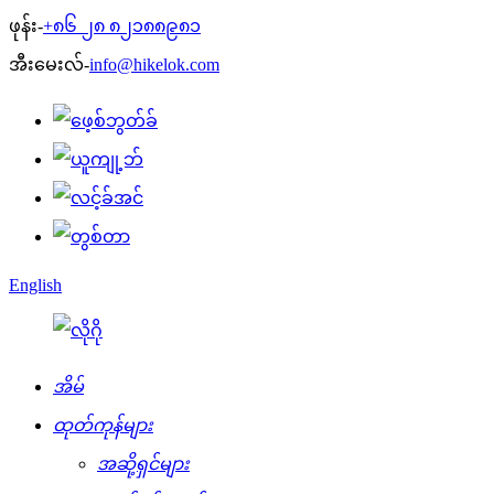
ဖုန်း-
+၈၆ ၂၈ ၈၂၁၈၈၉၈၁
အီးမေးလ်-
info@hikelok.com
English
အိမ်
ထုတ်ကုန်များ
အဆို့ရှင်များ