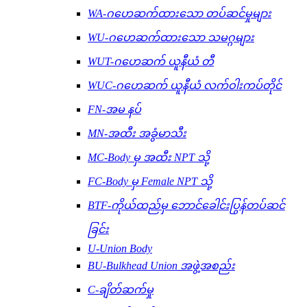
WA-ဂဟေဆက်ထားသော တပ်ဆင်မှုများ
WU-ဂဟေဆက်ထားသော သမဂ္ဂများ
WUT-ဂဟေဆက် ယူနီယံ တီ
WUC-ဂဟေဆက် ယူနီယံ လက်ဝါးကပ်တိုင်
FN-အမ နပ်
MN-အထီး အခွံမာသီး
MC-Body မှ အထီး NPT သို့
FC-Body မှ Female NPT သို့
BTF-ကိုယ်ထည်မှ ဘောင်ခေါင်းပြွန်တပ်ဆင်
ခြင်း
U-Union Body
BU-Bulkhead Union အဖွဲ့အစည်း
C-ချိတ်ဆက်မှု