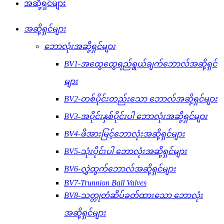
အဆို့ရှင်များ
အဆို့ရှင်များ
ဘောလုံးအဆို့ရှင်များ
BV1-အထွေထွေရည်ရွယ်ချက်ဘောလ်အဆို့ရှင်
များ
BV2-တစ်ပိုင်းတည်းသော ဘောလ်အဆို့ရှင်များ
BV3-အပိုင်းနှစ်ပိုင်းပါ ဘောလုံးအဆို့ရှင်များ
BV4-ဖိအားမြင့်ဘောလုံးအဆို့ရှင်များ
BV5-သုံးပိုင်းပါ ဘောလုံးအဆို့ရှင်များ
BV6-လွှဲထွက်ဘောလ်အဆို့ရှင်များ
BV7-Trunnion Ball Valves
BV8-သတ္တုတံဆိပ်ခတ်ထားသော ဘောလုံး
အဆို့ရှင်များ