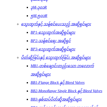
၃M-၃၀၁R
၅M-၅၀၁R
သွေးထွက်နှင့် သန့်စင်ပေးသည့် အဆို့ရှင်များ
BP1-သွေးထွက်အဆို့ရှင်များ
BP2-သန့်စင်ရေး အဆို့ရှင်
BP3-သွေးထွက်အဆို့ရှင်များ
ပိတ်ဆို့ခြင်းနှင့် သွေးထွက်ခြင်း အဆို့ရှင်များ
MB1-တစ်ချောင်းတည်းသော ဘလောက်
အဆို့ရှင်များ
BB1-Flange Block နှင့် Bleed Valves
BB2-Monoflange Single Block နှင့် Bleed Valves
BB3-နှစ်ထပ်ပိတ်ဆို့အဆို့ရှင်များ