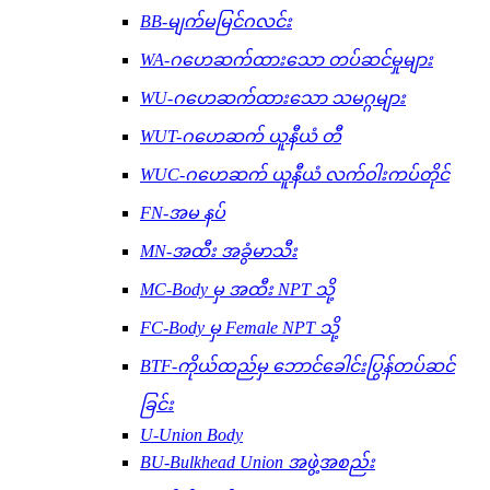
BB-မျက်မမြင်ဂလင်း
WA-ဂဟေဆက်ထားသော တပ်ဆင်မှုများ
WU-ဂဟေဆက်ထားသော သမဂ္ဂများ
WUT-ဂဟေဆက် ယူနီယံ တီ
WUC-ဂဟေဆက် ယူနီယံ လက်ဝါးကပ်တိုင်
FN-အမ နပ်
MN-အထီး အခွံမာသီး
MC-Body မှ အထီး NPT သို့
FC-Body မှ Female NPT သို့
BTF-ကိုယ်ထည်မှ ဘောင်ခေါင်းပြွန်တပ်ဆင်
ခြင်း
U-Union Body
BU-Bulkhead Union အဖွဲ့အစည်း