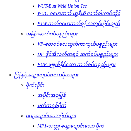
WUT-Butt Weld Union Tee
WUC-ဂဟေဆက် ယူနီယံ လက်ဝါးကပ်တိုင်
PTW-ဘတ်ဂဟေဆက်ရန် အတွင်းပိုင်းချည်
အခြားဆက်စပ်ပစ္စည်းများ
VP-လေဝင်လေထွက်ကာကွယ်ပစ္စည်းများ
DF-ဒိုင်အီလက်ထရစ် ဆက်စပ်ပစ္စည်းများ
FUF-ဖျူးစ်နိုင်သော ဆက်စပ်ပစ္စည်းများ
ပြွန်နှင့် ပျော့ပျောင်းသောပိုက်များ
ပိုက်လိုင်း
အပိုင်းအစပြွန်
မက်ထရစ်ပိုက်
ပျော့ပျောင်းသောပိုက်များ
MF1-သတ္တု ပျော့ပျောင်းသော ပိုက်