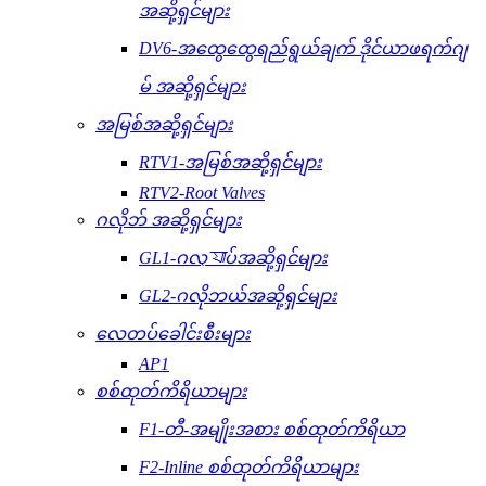
အဆို့ရှင်များ
DV6-အထွေထွေရည်ရွယ်ချက် ဒိုင်ယာဖရက်ဂျ
မ် အဆို့ရှင်များ
အမြစ်အဆို့ရှင်များ
RTV1-အမြစ်အဆို့ရှင်များ
RTV2-Root Valves
ဂလိုဘ် အဆို့ရှင်များ
GL1-ဂလ্যাပ်အဆို့ရှင်များ
GL2-ဂလိုဘယ်အဆို့ရှင်များ
လေတပ်ခေါင်းစီးများ
AP1
စစ်ထုတ်ကိရိယာများ
F1-တီ-အမျိုးအစား စစ်ထုတ်ကိရိယာ
F2-Inline စစ်ထုတ်ကိရိယာများ