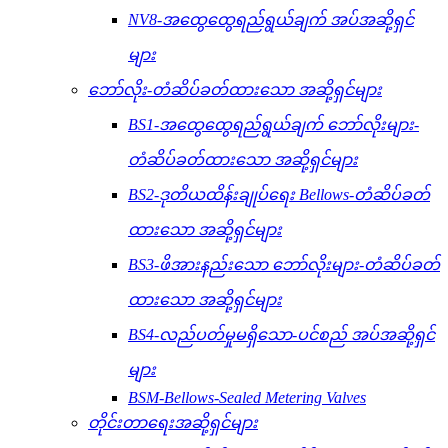
NV8-အထွေထွေရည်ရွယ်ချက် အပ်အဆို့ရှင်
များ
ဘော်လိုး-တံဆိပ်ခတ်ထားသော အဆို့ရှင်များ
BS1-အထွေထွေရည်ရွယ်ချက် ဘော်လိုးများ-
တံဆိပ်ခတ်ထားသော အဆို့ရှင်များ
BS2-ဒုတိယထိန်းချုပ်ရေး Bellows-တံဆိပ်ခတ်
ထားသော အဆို့ရှင်များ
BS3-ဖိအားနည်းသော ဘော်လိုးများ-တံဆိပ်ခတ်
ထားသော အဆို့ရှင်များ
BS4-လည်ပတ်မှုမရှိသော-ပင်စည် အပ်အဆို့ရှင်
များ
BSM-Bellows-Sealed Metering Valves
တိုင်းတာရေးအဆို့ရှင်များ