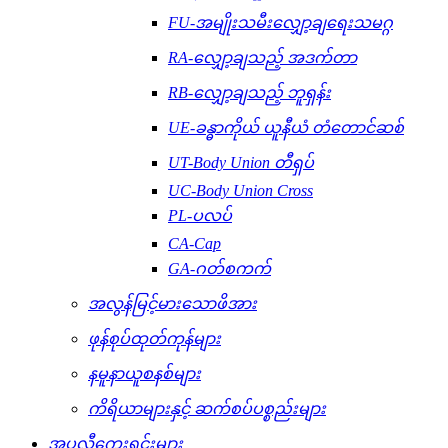
FU-အမျိုးသမီးလျှော့ချရေးသမဂ္ဂ
RA-လျှော့ချသည့် အဒက်တာ
RB-လျှော့ချသည့် ဘူရှန်း
UE-ခန္ဓာကိုယ် ယူနီယံ တံတောင်ဆစ်
UT-Body Union တီရှပ်
UC-Body Union Cross
PL-ပလပ်
CA-Cap
GA-ဂတ်စကက်
အလွန်မြင့်မားသောဖိအား
ဖုန်စုပ်ထုတ်ကုန်များ
နမူနာယူစနစ်များ
ကိရိယာများနှင့် ဆက်စပ်ပစ္စည်းများ
အပလီကေးရှင်းများ