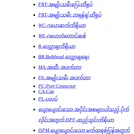
FRT-အမျိုးသမီးပြေးတီရှပ်
FBT-အမျိုးသမီး ဘရန့်ချ် တီရှပ်
WC-ဂဟေဆက်ကိရိယာ
WE-ဂဟေတံတောင်ဆစ်
R-လျှော့ချကိရိယာ
BR-Bulkhead လျှော့ချရေး
MA-အထီး အဒက်တာ
FA-အမျိုးသမီး အဒက်တာ
PC-Port Connector
CA-Cap
PL-ပလပ်
ပျော့ပျောင်းသော အပိုင်းအစများပါသည့် ပိုက်
လိုင်းအတွက် ISPF-ထည့်သွင်းကိရိယာ
ISPM-ပျော့ပျောင်းသော မက်ထရစ်ပြွန်အတွက်