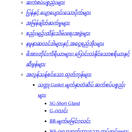
ဆက်စပ်ပစ္စည်းများ
ပြွန်နှင့် ပျော့ပျောင်းသောပိုက်များ
အမြန်ချိတ်ဆက်မှုများ
စည်းမျဉ်းထိန်းသိမ်းရေးအဖွဲ့များ
နမူနာဆလင်ဒါများနှင့် အငွေ့ရည်အိုးများ
ဖိအားတိုင်းကိရိယာများ၊ ပြောင်းလဲနိုင်သောဧရိယာနှင့်
ဆီဖွန်များ
အလွန်သန့်စင်သော ထုတ်ကုန်များ
သတ္တု Gasket မျက်နှာတံဆိပ် ဆက်စပ်ပစ္စည်း
များ
SG-Short Gland
G-ဂလင်း
BB-မျက်မမြင်ဂလင်း
WA-ဂဟေဆက်ထားသော တပ်ဆင်မှုများ