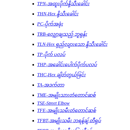
TPN-အထူးပိုက်နို့သီးခေါင်း
THN-Hex နို့သီးခေါင်း
PC-ပိုက်အဖုံး
TRB-လျှော့ချသည့် ဘူရှန်း
TLN-Hex ရှည်လျားသော နို့သီးခေါင်း
TP-ပိုက် ပလပ်
THP-အခေါင်းပေါက်ပိုက်ပလပ်
THC-Hex ချိတ်တွယ်ခြင်း
TA-အဒက်တာ
TME-အမျိုးသားတံတောင်ဆစ်
TSE-Street Elbow
TFE-အမျိုးသမီးတံတောင်ဆစ်
TFBT-အမျိုးသမီး ဘရန့်ချ် တီရှပ်