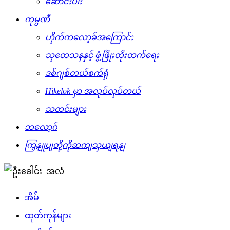
ဆောင်းပါး
ကုမ္ပဏီ
ဟိုက်ကလော့ခ်အကြောင်း
သုတေသနနှင့် ဖွံ့ဖြိုးတိုးတက်ရေး
ဒစ်ဂျစ်တယ်စက်ရုံ
Hikelok မှာ အလုပ်လုပ်တယ်
သတင်းများ
ဘလော့ဂ်
ကြှနျုပျတို့ကိုဆကျသှယျရနျ
အိမ်
ထုတ်ကုန်များ