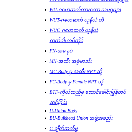
WU-ဂဟေဆက်ထားသော သမဂ္ဂများ
WUT-ဂဟေဆက် ယူနီယံ တီ
WUC-ဂဟေဆက် ယူနီယံ
လက်ဝါးကပ်တိုင်
FN-အမ နပ်
MN-အထီး အခွံမာသီး
MC-Body မှ အထီး NPT သို့
FC-Body မှ Female NPT သို့
BTF-ကိုယ်ထည်မှ ဘောင်ခေါင်းပြွန်တပ်
ဆင်ခြင်း
U-Union Body
BU-Bulkhead Union အဖွဲ့အစည်း
C-ချိတ်ဆက်မှု