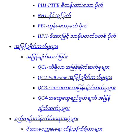
PH1-PTFE စီတန်းထားသော ပိုက်
NH1-နိုင်လွန်ပိုက်
PB1-တွန်း-သော့ခတ် ပိုက်
HPH-ဖိအားမြင့် သာမိုပလတ်စတစ် ပိုက်
အမြန်ချိတ်ဆက်မှုများ
အမြန်ချိတ်ဆက်ခြင်း
QC1-ကိရိယာ အမြန်ချိတ်ဆက်မှုများ
QC2-Full Flow အမြန်ချိတ်ဆက်မှုများ
QC3-အသေးစား အမြန်ချိတ်ဆက်မှုများ
QC4-အထွေထွေရည်ရွယ်ချက် အမြန်
ချိတ်ဆက်မှုများ
စည်းမျဉ်းထိန်းသိမ်းရေးအဖွဲ့များ
ဖိအားလျှော့ချရေး ထိန်းညှိကိရိယာများ