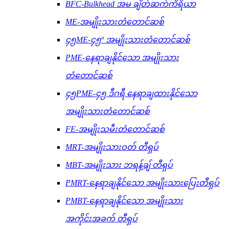
BFC-Bulkhead အမ ချိတ်ဆက်ကိရိယာ
ME-အမျိုးသားတံတောင်ဆစ်
၄၅ME-၄၅º အမျိုးသားတံတောင်ဆစ်
PME-နေရာချနိုင်သော အမျိုးသား
တံတောင်ဆစ်
၄၅PME-၄၅ ဒီဂရီ နေရာချထားနိုင်သော
အမျိုးသားတံတောင်ဆစ်
FE-အမျိုးသမီးတံတောင်ဆစ်
MRT-အမျိုးသားဝတ် တီရှပ်
MBT-အမျိုးသား ဘရန့်ချ် တီရှပ်
PMRT-နေရာချနိုင်သော အမျိုးသားပြေးတီရှပ်
PMBT-နေရာချနိုင်သော အမျိုးသား
အကိုင်းအခက် တီရှပ်