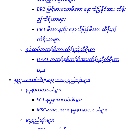
BR2-မြင့်မားသောဖိအား နောက်ပြန်ဖိအား ထိန်း
ညှိကိရိယာများ
BR3-ဖိအားနည်း နောက်ပြန်ဖိအား ထိန်းညှိ
ကိရိယာများ
နှစ်ထပ်အဆင့်ဖိအားထိန်းညှိကိရိယာ
DPR1-အဆင့်နှစ်ဆင့်ဖိအားထိန်းညှိကိရိယာ
များ
နမူနာဆလင်ဒါများနှင့် အငွေ့ရည်အိုးများ
နမူနာဆလင်ဒါများ
SC1-နမူနာဆလင်ဒါများ
MSC-အသေးစား နမူနာ ဆလင်ဒါများ
ငွေ့ရည်အိုးများ