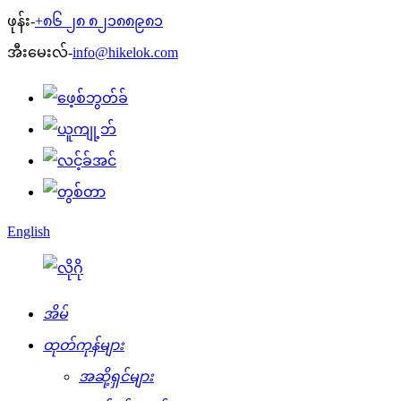
ဖုန်း-
+၈၆ ၂၈ ၈၂၁၈၈၉၈၁
အီးမေးလ်-
info@hikelok.com
English
အိမ်
ထုတ်ကုန်များ
အဆို့ရှင်များ