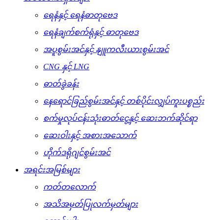
ရေနံနှင့် ရေနံဓာတုဗေဒ
ရေနံချက်စက်ရုံနှင့် ဓာတုဗေဒ
အပူစွမ်းအင်နှင့် နျူကလီးယားစွမ်းအင်
CNG နှင့် LNG
ဓာတ်ခွဲခန်း
နေရောင်ခြည်စွမ်းအင်နှင့် တစ်ပိုင်းလျှပ်ကူးပစ္စည်း
စက်မှုလုပ်ငန်းသုံးဓာတ်ငွေ့နှင့် ဆေးဘက်ဆိုင်ရာ
ဆေးဝါးနှင့် အစားအသောက်
ဟိုက်ဒရိုဂျင်စွမ်းအင်
အရင်းအမြစ်များ
ကတ်တလောက်
အသိအမှတ်ပြုလက်မှတ်များ