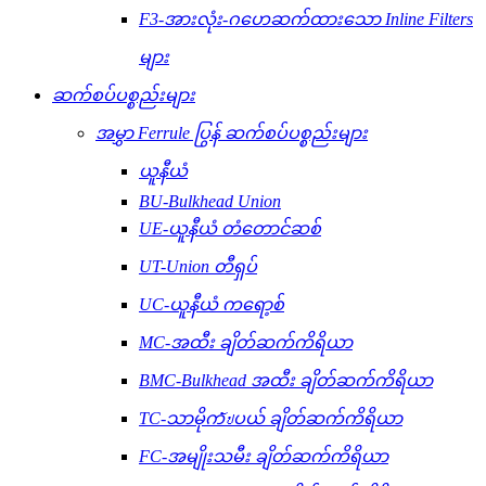
F3-အားလုံး-ဂဟေဆက်ထားသော Inline Filters
များ
ဆက်စပ်ပစ္စည်းများ
အမွှာ Ferrule ပြွန် ဆက်စပ်ပစ္စည်းများ
ယူနီယံ
BU-Bulkhead Union
UE-ယူနီယံ တံတောင်ဆစ်
UT-Union တီရှပ်
UC-ယူနီယံ ကရော့စ်
MC-အထီး ချိတ်ဆက်ကိရိယာ
BMC-Bulkhead အထီး ချိတ်ဆက်ကိရိယာ
TC-သာမိုကัปပယ် ချိတ်ဆက်ကိရိယာ
FC-အမျိုးသမီး ချိတ်ဆက်ကိရိယာ