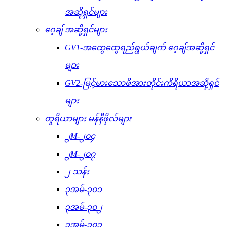
အဆို့ရှင်များ
ဂေ့ချ် အဆို့ရှင်များ
GV1-အထွေထွေရည်ရွယ်ချက် ဂေ့ချ်အဆို့ရှင်
များ
GV2-မြင့်မားသောဖိအားတိုင်းကိရိယာအဆို့ရှင်
များ
တူရိယာများ မန်နီဖိုလ်များ
၂M-၂၀၄
၂M-၂၀၇
၂ သန်း
၃အမ်-၃၀၁
၃အမ်-၃၀၂
၃အမ်-၃၀၃