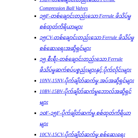
Compression Ball Valves
၁၅F-တစ်ချောင်းတည်းသော Ferrule ဖိသိပ်မှု
စစ်ထုတ်ကိရိယာများ
၁၅CV-တစ်ချောင်းတည်းသော Ferrule ဖိသိပ်မှု
စစ်ဆေးရေးအဆို့ရှင်များ
၁၅ စီးရီး-တစ်ချောင်းတည်းသော Ferrule
ဖိသိပ်မှုဆက်စပ်ပစ္စည်းများနှင့် ပိုက်လိုင်းများ
10NV-15NV-ပိုက်ချိတ်ဆက်မှု အပ်အဆို့ရှင်များ
10BV-15BV-ပိုက်ချိတ်ဆက်မှုဘောလ်အဆို့ရှင်
များ
၁၀F-၁၅F-ပိုက်ချိတ်ဆက်မှု စစ်ထုတ်ကိရိယာ
များ
10CV-15CV-ပိုက်ချိတ်ဆက်မှု စစ်ဆေးရေး