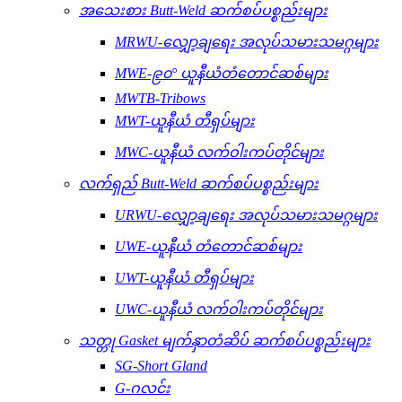
အသေးစား Butt-Weld ဆက်စပ်ပစ္စည်းများ
MRWU-လျှော့ချရေး အလုပ်သမားသမဂ္ဂများ
MWE-၉၀° ယူနီယံတံတောင်ဆစ်များ
MWTB-Tribows
MWT-ယူနီယံ တီရှပ်များ
MWC-ယူနီယံ လက်ဝါးကပ်တိုင်များ
လက်ရှည် Butt-Weld ဆက်စပ်ပစ္စည်းများ
URWU-လျှော့ချရေး အလုပ်သမားသမဂ္ဂများ
UWE-ယူနီယံ တံတောင်ဆစ်များ
UWT-ယူနီယံ တီရှပ်များ
UWC-ယူနီယံ လက်ဝါးကပ်တိုင်များ
သတ္တု Gasket မျက်နှာတံဆိပ် ဆက်စပ်ပစ္စည်းများ
SG-Short Gland
G-ဂလင်း