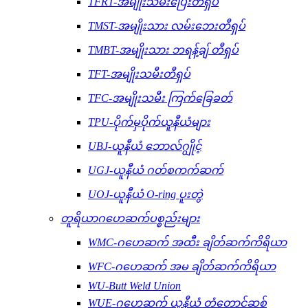
TFRT-အမျိုးသမီးပြေးတီရှပ်
TMST-အမျိုးသား လမ်းဘေးတီရှပ်
TMBT-အမျိုးသား ဘရန့်ချ် တီရှပ်
TFT-အမျိုးသမီးတီရှပ်
TFC-အမျိုးသမီး ကြက်ခြေခတ်
TPU-ပိုက်မှပိုက်ယူနီယံများ
UBJ-ယူနီယံ ဘောလ်ဂျွိုင့်
UGJ-ယူနီယံ ဂတ်စကက်ဆက်
UOJ-ယူနီယံ O-ring ပူးတွဲ
တူရိယာဂဟေဆက်ပစ္စည်းများ
WMC-ဂဟေဆက် အထီး ချိတ်ဆက်ကိရိယာ
WFC-ဂဟေဆက် အမ ချိတ်ဆက်ကိရိယာ
WU-Butt Weld Union
WUE-ဂဟေဆက် ယူနီယံ တံတောင်ဆစ်