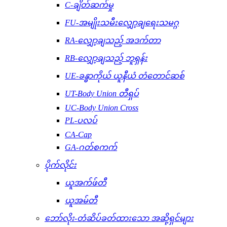
C-ချိတ်ဆက်မှု
FU-အမျိုးသမီးလျှော့ချရေးသမဂ္ဂ
RA-လျှော့ချသည့် အဒက်တာ
RB-လျှော့ချသည့် ဘူရှန်း
UE-ခန္ဓာကိုယ် ယူနီယံ တံတောင်ဆစ်
UT-Body Union တီရှပ်
UC-Body Union Cross
PL-ပလပ်
CA-Cap
GA-ဂတ်စကက်
ပိုက်လိုင်း
ယူအက်ဖ်တီ
ယူအမ်တီ
ဘော်လိုး-တံဆိပ်ခတ်ထားသော အဆို့ရှင်များ