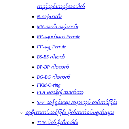
ထည့်သွင်းသည့်အပေါက်
N-အခွံမာသီး
MN-အထီး အခွံမာသီး
RF-နောက်ဖက် Ferrule
FF-ရှေ့ Ferrule
BS-BS ဂါဆက်
BP-BP ဂါစကက်
BG-BG ဂါစကက်
FKM-O-ring
FLA-ဖလန်ဂျ် အဒက်တာ
SFF-သန့်ရှင်းရေး အနားကွပ် တပ်ဆင်ခြင်း
တူရိယာတပ်ဆင်ခြင်း ပိုက်ဆက်စပ်ပစ္စည်းများ
TCN-ပိတ် နို့သီးခေါင်း