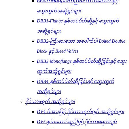
BB4-တစ်ချောင်းတည်းသော ဘလောက်နှင့်
သွေးထွက်အဆို့ရှင်များ
DBB1-Flange နှစ်ထပ်ပိတ်ဆို့နှင့် သွေးထွက်
အဆို့ရှင်များ
DBB2-ကြီးမားသော အပေါက်ပါ Bolted Double
Block နှင့် Bleed Valves
DBB3-Monoflange နှစ်ထပ်ပိတ်ဆို့ခြင်းနှင့် သွေး
ထွက်အဆို့ရှင်များ
DBB4-နှစ်ထပ်ပိတ်ဆို့ခြင်းနှင့် သွေးထွက်
အဆို့ရှင်များ
ဒိုင်ယာဖရက် အဆို့ရှင်များ
DV4-ဖိအားမြင့် ဒိုင်ယာဖရက်ဂျမ် အဆို့ရှင်များ
DV5-စွမ်းဆောင်ရည်မြင့် ဒိုင်ယာဖရက်ဂျမ်