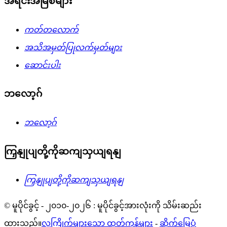
အရင်းအမြစ်များ
ကတ်တလောက်
အသိအမှတ်ပြုလက်မှတ်များ
ဆောင်းပါး
ဘလော့ဂ်
ဘလော့ဂ်
ကြှနျုပျတို့ကိုဆကျသှယျရနျ
ကြှနျုပျတို့ကိုဆကျသှယျရနျ
© မူပိုင်ခွင့် - ၂၀၁၀-၂၀၂၆ : မူပိုင်ခွင့်အားလုံးကို သိမ်းဆည်း
ထားသည်။
လူကြိုက်များသော ထုတ်ကုန်များ
-
ဆိုက်မြေပုံ