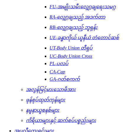
FU-အမျိုးသမီးလျှော့ချရေးသမဂ္ဂ
RA-လျှော့ချသည့် အဒက်တာ
RB-လျှော့ချသည့် ဘူရှန်း
UE-ခန္ဓာကိုယ် ယူနီယံ တံတောင်ဆစ်
UT-Body Union တီရှပ်
UC-Body Union Cross
PL-ပလပ်
CA-Cap
GA-ဂတ်စကက်
အလွန်မြင့်မားသောဖိအား
ဖုန်စုပ်ထုတ်ကုန်များ
နမူနာယူစနစ်များ
ကိရိယာများနှင့် ဆက်စပ်ပစ္စည်းများ
အပလီကေးရှင်းများ