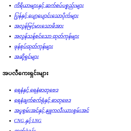
ကိရိယာများနှင့် ဆက်စပ်ပစ္စည်းများ
ပြွန်နှင့် ပျော့ပျောင်းသောပိုက်များ
အလွန်မြင့်မားသောဖိအား
အလွန်သန့်စင်သော ထုတ်ကုန်များ
ဖုန်စုပ်ထုတ်ကုန်များ
အဆို့ရှင်များ
အပလီကေးရှင်းများ
ရေနံနှင့် ရေနံဓာတုဗေဒ
ရေနံချက်စက်ရုံနှင့် ဓာတုဗေဒ
အပူစွမ်းအင်နှင့် နျူကလီးယားစွမ်းအင်
CNG နှင့် LNG
ဓာတ်ခွဲခန်း