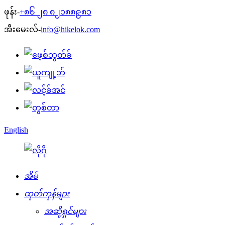
ဖုန်း-
+၈၆ ၂၈ ၈၂၁၈၈၉၈၁
အီးမေးလ်-
info@hikelok.com
English
အိမ်
ထုတ်ကုန်များ
အဆို့ရှင်များ