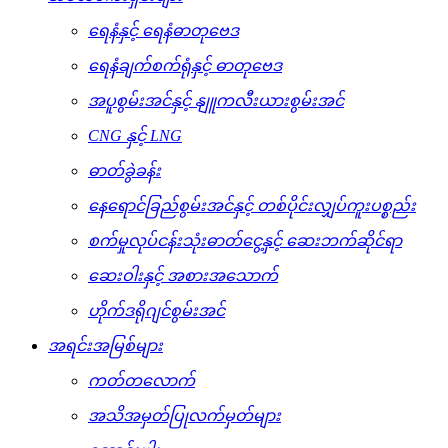
ရေနံနှင့် ရေနံဓာတုဗေဒ
ရေနံချက်စက်ရုံနှင့် ဓာတုဗေဒ
အပူစွမ်းအင်နှင့် နျူကလီးယားစွမ်းအင်
CNG နှင့် LNG
ဓာတ်ခွဲခန်း
နေရောင်ခြည်စွမ်းအင်နှင့် တစ်ပိုင်းလျှပ်ကူးပစ္စည်း
စက်မှုလုပ်ငန်းသုံးဓာတ်ငွေ့နှင့် ဆေးဘက်ဆိုင်ရာ
ဆေးဝါးနှင့် အစားအသောက်
ဟိုက်ဒရိုဂျင်စွမ်းအင်
အရင်းအမြစ်များ
ကတ်တလောက်
အသိအမှတ်ပြုလက်မှတ်များ