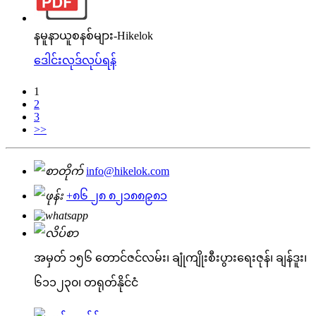
နမူနာယူစနစ်များ-Hikelok
ဒေါင်းလုဒ်လုပ်ရန်
1
2
3
>>
info@hikelok.com
+၈၆ ၂၈ ၈၂၁၈၈၉၈၁
အမှတ် ၁၅၆ တောင်ဇင်လမ်း၊ ချုံကျိုးစီးပွားရေးဇုန်၊ ချန်ဒူး၊
၆၁၁၂၃၀၊ တရုတ်နိုင်ငံ