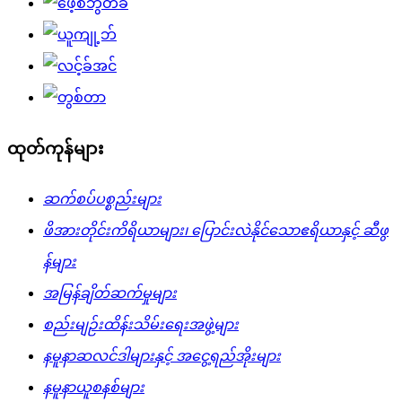
ထုတ်ကုန်များ
ဆက်စပ်ပစ္စည်းများ
ဖိအားတိုင်းကိရိယာများ၊ ပြောင်းလဲနိုင်သောဧရိယာနှင့် ဆီဖွ
န်များ
အမြန်ချိတ်ဆက်မှုများ
စည်းမျဉ်းထိန်းသိမ်းရေးအဖွဲ့များ
နမူနာဆလင်ဒါများနှင့် အငွေ့ရည်အိုးများ
နမူနာယူစနစ်များ