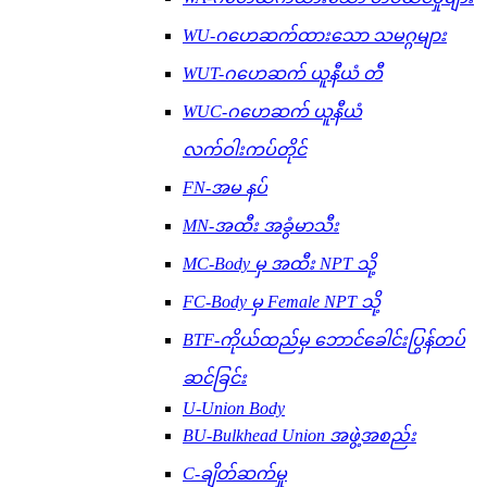
WU-ဂဟေဆက်ထားသော သမဂ္ဂများ
WUT-ဂဟေဆက် ယူနီယံ တီ
WUC-ဂဟေဆက် ယူနီယံ
လက်ဝါးကပ်တိုင်
FN-အမ နပ်
MN-အထီး အခွံမာသီး
MC-Body မှ အထီး NPT သို့
FC-Body မှ Female NPT သို့
BTF-ကိုယ်ထည်မှ ဘောင်ခေါင်းပြွန်တပ်
ဆင်ခြင်း
U-Union Body
BU-Bulkhead Union အဖွဲ့အစည်း
C-ချိတ်ဆက်မှု