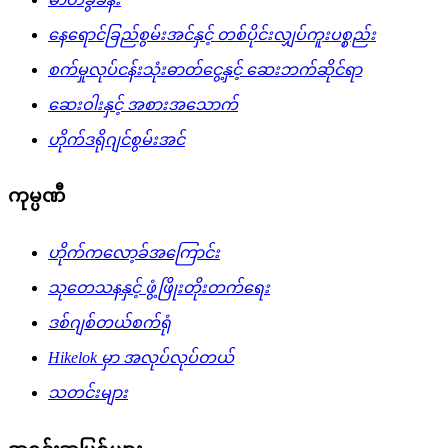
နေရောင်ခြည်စွမ်းအင်နှင့် တစ်ပိုင်းလျှပ်ကူးပစ္စည်း
စက်မှုလုပ်ငန်းသုံးဓာတ်ငွေ့နှင့် ဆေးဘက်ဆိုင်ရာ
ဆေးဝါးနှင့် အစားအသောက်
ဟိုက်ဒရိုဂျင်စွမ်းအင်
ကုမ္ပဏီ
ဟိုက်ကလော့ခ်အကြောင်း
သုတေသနနှင့် ဖွံ့ဖြိုးတိုးတက်ရေး
ဒစ်ဂျစ်တယ်စက်ရုံ
Hikelok မှာ အလုပ်လုပ်တယ်
သတင်းများ