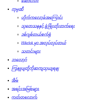
ဆောင်းပါး
ကုမ္ပဏီ
ဟိုက်ကလော့ခ်အကြောင်း
သုတေသနနှင့် ဖွံ့ဖြိုးတိုးတက်ရေး
ဒစ်ဂျစ်တယ်စက်ရုံ
Hikelok မှာ အလုပ်လုပ်တယ်
သတင်းများ
ဘလော့ဂ်
ကြှနျုပျတို့ကိုဆကျသှယျရနျ
အိမ်
အရင်းအမြစ်များ
ကတ်တလောက်