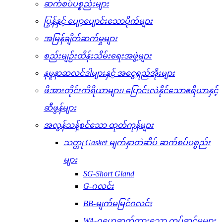
ဆက်စပ်ပစ္စည်းများ
ပြွန်နှင့် ပျော့ပျောင်းသောပိုက်များ
အမြန်ချိတ်ဆက်မှုများ
စည်းမျဉ်းထိန်းသိမ်းရေးအဖွဲ့များ
နမူနာဆလင်ဒါများနှင့် အငွေ့ရည်အိုးများ
ဖိအားတိုင်းကိရိယာများ၊ ပြောင်းလဲနိုင်သောဧရိယာနှင့်
ဆီဖွန်များ
အလွန်သန့်စင်သော ထုတ်ကုန်များ
သတ္တု Gasket မျက်နှာတံဆိပ် ဆက်စပ်ပစ္စည်း
များ
SG-Short Gland
G-ဂလင်း
BB-မျက်မမြင်ဂလင်း
WA-ဂဟေဆက်ထားသော တပ်ဆင်မှုများ