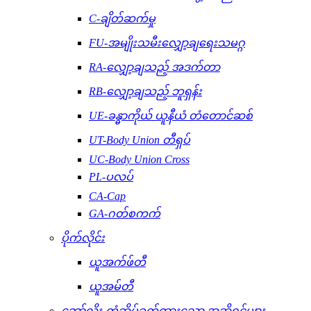
C-ချိတ်ဆက်မှု
FU-အမျိုးသမီးလျှော့ချရေးသမဂ္ဂ
RA-လျှော့ချသည့် အဒက်တာ
RB-လျှော့ချသည့် ဘူရှန်း
UE-ခန္ဓာကိုယ် ယူနီယံ တံတောင်ဆစ်
UT-Body Union တီရှပ်
UC-Body Union Cross
PL-ပလပ်
CA-Cap
GA-ဂတ်စကက်
ပိုက်လိုင်း
ယူအက်ဖ်တီ
ယူအမ်တီ
ဘော်လိုး-တံဆိပ်ခတ်ထားသော အဆို့ရှင်များ