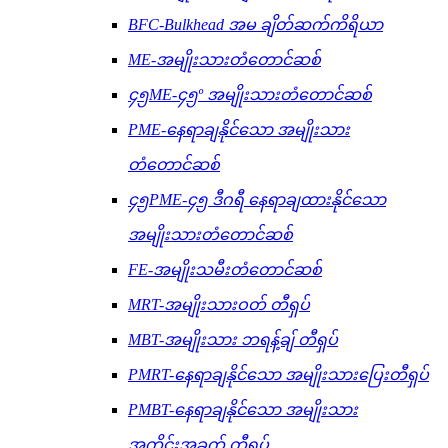
BFC-Bulkhead အမ ချိတ်ဆက်ကိရိယာ
ME-အမျိုးသားတံတောင်ဆစ်
၄၅ME-၄၅º အမျိုးသားတံတောင်ဆစ်
PME-နေရာချနိုင်သော အမျိုးသား
တံတောင်ဆစ်
၄၅PME-၄၅ ဒီဂရီ နေရာချထားနိုင်သော
အမျိုးသားတံတောင်ဆစ်
FE-အမျိုးသမီးတံတောင်ဆစ်
MRT-အမျိုးသားဝတ် တီရှပ်
MBT-အမျိုးသား ဘရန့်ချ် တီရှပ်
PMRT-နေရာချနိုင်သော အမျိုးသားပြေးတီရှပ်
PMBT-နေရာချနိုင်သော အမျိုးသား
အကိုင်းအခက် တီရှပ်