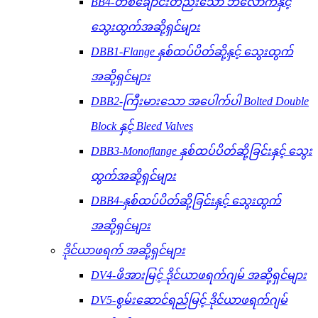
BB4-တစ်ချောင်းတည်းသော ဘလောက်နှင့်
သွေးထွက်အဆို့ရှင်များ
DBB1-Flange နှစ်ထပ်ပိတ်ဆို့နှင့် သွေးထွက်
အဆို့ရှင်များ
DBB2-ကြီးမားသော အပေါက်ပါ Bolted Double
Block နှင့် Bleed Valves
DBB3-Monoflange နှစ်ထပ်ပိတ်ဆို့ခြင်းနှင့် သွေး
ထွက်အဆို့ရှင်များ
DBB4-နှစ်ထပ်ပိတ်ဆို့ခြင်းနှင့် သွေးထွက်
အဆို့ရှင်များ
ဒိုင်ယာဖရက် အဆို့ရှင်များ
DV4-ဖိအားမြင့် ဒိုင်ယာဖရက်ဂျမ် အဆို့ရှင်များ
DV5-စွမ်းဆောင်ရည်မြင့် ဒိုင်ယာဖရက်ဂျမ်