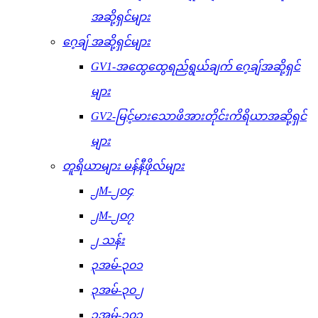
အဆို့ရှင်များ
ဂေ့ချ် အဆို့ရှင်များ
GV1-အထွေထွေရည်ရွယ်ချက် ဂေ့ချ်အဆို့ရှင်
များ
GV2-မြင့်မားသောဖိအားတိုင်းကိရိယာအဆို့ရှင်
များ
တူရိယာများ မန်နီဖိုလ်များ
၂M-၂၀၄
၂M-၂၀၇
၂ သန်း
၃အမ်-၃၀၁
၃အမ်-၃၀၂
၃အမ်-၃၀၃