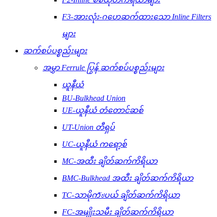
F3-အားလုံး-ဂဟေဆက်ထားသော Inline Filters
များ
ဆက်စပ်ပစ္စည်းများ
အမွှာ Ferrule ပြွန် ဆက်စပ်ပစ္စည်းများ
ယူနီယံ
BU-Bulkhead Union
UE-ယူနီယံ တံတောင်ဆစ်
UT-Union တီရှပ်
UC-ယူနီယံ ကရော့စ်
MC-အထီး ချိတ်ဆက်ကိရိယာ
BMC-Bulkhead အထီး ချိတ်ဆက်ကိရိယာ
TC-သာမိုကัปပယ် ချိတ်ဆက်ကိရိယာ
FC-အမျိုးသမီး ချိတ်ဆက်ကိရိယာ