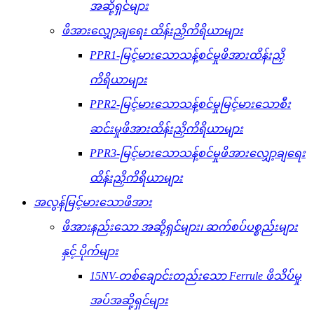
အဆို့ရှင်များ
ဖိအားလျှော့ချရေး ထိန်းညှိကိရိယာများ
PPR1-မြင့်မားသောသန့်စင်မှုဖိအားထိန်းညှိ
ကိရိယာများ
PPR2-မြင့်မားသောသန့်စင်မှုမြင့်မားသောစီး
ဆင်းမှုဖိအားထိန်းညှိကိရိယာများ
PPR3-မြင့်မားသောသန့်စင်မှုဖိအားလျှော့ချရေး
ထိန်းညှိကိရိယာများ
အလွန်မြင့်မားသောဖိအား
ဖိအားနည်းသော အဆို့ရှင်များ၊ ဆက်စပ်ပစ္စည်းများ
နှင့် ပိုက်များ
15NV-တစ်ချောင်းတည်းသော Ferrule ဖိသိပ်မှု
အပ်အဆို့ရှင်များ