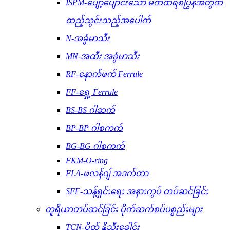
ISPM-ပျော့ပျောင်းသော မက်ထရစ်ပြွန်အတွက်
ထည့်သွင်းသည့်အပေါက်
N-အခွံမာသီး
MN-အထီး အခွံမာသီး
RF-နောက်ဖက် Ferrule
FF-ရှေ့ Ferrule
BS-BS ဂါဆက်
BP-BP ဂါစကက်
BG-BG ဂါစကက်
FKM-O-ring
FLA-ဖလန်ဂျ် အဒက်တာ
SFF-သန့်ရှင်းရေး အနားကွပ် တပ်ဆင်ခြင်း
တူရိယာတပ်ဆင်ခြင်း ပိုက်ဆက်စပ်ပစ္စည်းများ
TCN-ပိတ် နို့သီးခေါင်း