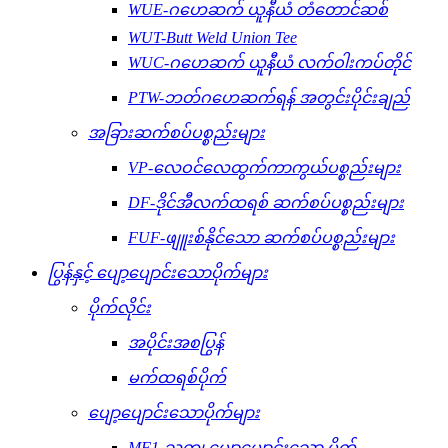
WUE-ဂဟေဆက် ယူနီယံ တံတောင်ဆစ်
WUT-Butt Weld Union Tee
WUC-ဂဟေဆက် ယူနီယံ လက်ဝါးကပ်တိုင်
PTW-ဘတ်ဂဟေဆက်ရန် အတွင်းပိုင်းချည်
အခြားဆက်စပ်ပစ္စည်းများ
VP-လေဝင်လေထွက်ကာကွယ်ပစ္စည်းများ
DF-ဒိုင်အီလက်ထရစ် ဆက်စပ်ပစ္စည်းများ
FUF-ဖျူးစ်နိုင်သော ဆက်စပ်ပစ္စည်းများ
ပြွန်နှင့် ပျော့ပျောင်းသောပိုက်များ
ပိုက်လိုင်း
အပိုင်းအစပြွန်
မက်ထရစ်ပိုက်
ပျော့ပျောင်းသောပိုက်များ
MF1-သတ္တု ပျော့ပျောင်းသော ပိုက်