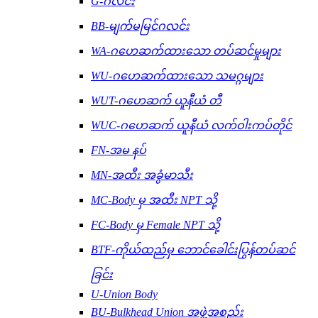
G-ဂလင်း
BB-မျက်မမြင်ဂလင်း
WA-ဂဟေဆက်ထားသော တပ်ဆင်မှုများ
WU-ဂဟေဆက်ထားသော သမဂ္ဂများ
WUT-ဂဟေဆက် ယူနီယံ တီ
WUC-ဂဟေဆက် ယူနီယံ လက်ဝါးကပ်တိုင်
FN-အမ နပ်
MN-အထီး အခွံမာသီး
MC-Body မှ အထီး NPT သို့
FC-Body မှ Female NPT သို့
BTF-ကိုယ်ထည်မှ ဘောင်ခေါင်းပြွန်တပ်ဆင်
ခြင်း
U-Union Body
BU-Bulkhead Union အဖွဲ့အစည်း