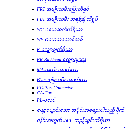
FRT-အမျိုးသမီးပြေးတီရှပ်
FBT-အမျိုးသမီး ဘရန့်ချ် တီရှပ်
WC-ဂဟေဆက်ကိရိယာ
WE-ဂဟေတံတောင်ဆစ်
R-လျှော့ချကိရိယာ
BR-Bulkhead လျှော့ချရေး
MA-အထီး အဒက်တာ
FA-အမျိုးသမီး အဒက်တာ
PC-Port Connector
CA-Cap
PL-ပလပ်
ပျော့ပျောင်းသော အပိုင်းအစများပါသည့် ပိုက်
လိုင်းအတွက် ISPF-ထည့်သွင်းကိရိယာ