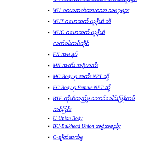
WU-ဂဟေဆက်ထားသော သမဂ္ဂများ
WUT-ဂဟေဆက် ယူနီယံ တီ
WUC-ဂဟေဆက် ယူနီယံ
လက်ဝါးကပ်တိုင်
FN-အမ နပ်
MN-အထီး အခွံမာသီး
MC-Body မှ အထီး NPT သို့
FC-Body မှ Female NPT သို့
BTF-ကိုယ်ထည်မှ ဘောင်ခေါင်းပြွန်တပ်
ဆင်ခြင်း
U-Union Body
BU-Bulkhead Union အဖွဲ့အစည်း
C-ချိတ်ဆက်မှု