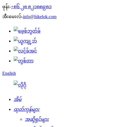
ဖုန်း-
+၈၆ ၂၈ ၈၂၁၈၈၉၈၁
အီးမေးလ်-
info@hikelok.com
English
အိမ်
ထုတ်ကုန်များ
အဆို့ရှင်များ