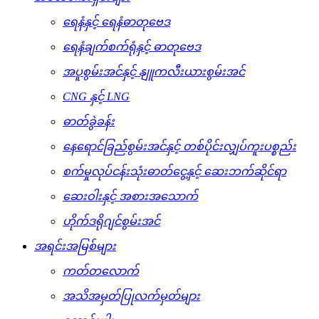
ရေနံနှင့် ရေနံဓာတုဗေဒ
ရေနံချက်စက်ရုံနှင့် ဓာတုဗေဒ
အပူစွမ်းအင်နှင့် နျူကလီးယားစွမ်းအင်
CNG နှင့် LNG
ဓာတ်ခွဲခန်း
နေရောင်ခြည်စွမ်းအင်နှင့် တစ်ပိုင်းလျှပ်ကူးပစ္စည်း
စက်မှုလုပ်ငန်းသုံးဓာတ်ငွေ့နှင့် ဆေးဘက်ဆိုင်ရာ
ဆေးဝါးနှင့် အစားအသောက်
ဟိုက်ဒရိုဂျင်စွမ်းအင်
အရင်းအမြစ်များ
ကတ်တလောက်
အသိအမှတ်ပြုလက်မှတ်များ