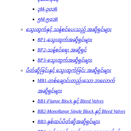
၃M-၃၀၁R
၅M-၅၀၁R
သွေးထွက်နှင့် သန့်စင်ပေးသည့် အဆို့ရှင်များ
BP1-သွေးထွက်အဆို့ရှင်များ
BP2-သန့်စင်ရေး အဆို့ရှင်
BP3-သွေးထွက်အဆို့ရှင်များ
ပိတ်ဆို့ခြင်းနှင့် သွေးထွက်ခြင်း အဆို့ရှင်များ
MB1-တစ်ချောင်းတည်းသော ဘလောက်
အဆို့ရှင်များ
BB1-Flange Block နှင့် Bleed Valves
BB2-Monoflange Single Block နှင့် Bleed Valves
BB3-နှစ်ထပ်ပိတ်ဆို့အဆို့ရှင်များ