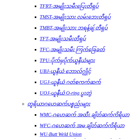
TFRT-အမျိုးသမီးပြေးတီရှပ်
TMST-အမျိုးသား လမ်းဘေးတီရှပ်
TMBT-အမျိုးသား ဘရန့်ချ် တီရှပ်
TFT-အမျိုးသမီးတီရှပ်
TFC-အမျိုးသမီး ကြက်ခြေခတ်
TPU-ပိုက်မှပိုက်ယူနီယံများ
UBJ-ယူနီယံ ဘောလ်ဂျွိုင့်
UGJ-ယူနီယံ ဂတ်စကက်ဆက်
UOJ-ယူနီယံ O-ring ပူးတွဲ
တူရိယာဂဟေဆက်ပစ္စည်းများ
WMC-ဂဟေဆက် အထီး ချိတ်ဆက်ကိရိယာ
WFC-ဂဟေဆက် အမ ချိတ်ဆက်ကိရိယာ
WU-Butt Weld Union