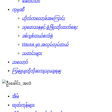
ဆောင်းပါး
ကုမ္ပဏီ
ဟိုက်ကလော့ခ်အကြောင်း
သုတေသနနှင့် ဖွံ့ဖြိုးတိုးတက်ရေး
ဒစ်ဂျစ်တယ်စက်ရုံ
Hikelok မှာ အလုပ်လုပ်တယ်
သတင်းများ
ဘလော့ဂ်
ကြှနျုပျတို့ကိုဆကျသှယျရနျ
အိမ်
ထုတ်ကုန်များ