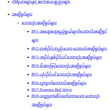
ကိရိယာများနှင့် ဆက်စပ်ပစ္စည်းများ
အဆို့ရှင်များ
ဘောလုံးအဆို့ရှင်များ
BV1-အထွေထွေရည်ရွယ်ချက်ဘောလ်အဆို့ရှင်
များ
BV2-တစ်ပိုင်းတည်းသော ဘောလ်အဆို့ရှင်များ
BV3-အပိုင်းနှစ်ပိုင်းပါ ဘောလုံးအဆို့ရှင်များ
BV4-ဖိအားမြင့်ဘောလုံးအဆို့ရှင်များ
BV5-သုံးပိုင်းပါ ဘောလုံးအဆို့ရှင်များ
BV6-လွှဲထွက်ဘောလ်အဆို့ရှင်များ
BV7-Trunnion Ball Valves
BV8-သတ္တုတံဆိပ်ခတ်ထားသော ဘောလုံး
အဆို့ရှင်များ