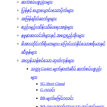
ဆက်စပ်ပစ္စည်းများ
ပြွန်နှင့် ပျော့ပျောင်းသောပိုက်များ
အမြန်ချိတ်ဆက်မှုများ
စည်းမျဉ်းထိန်းသိမ်းရေးအဖွဲ့များ
နမူနာဆလင်ဒါများနှင့် အငွေ့ရည်အိုးများ
ဖိအားတိုင်းကိရိယာများ၊ ပြောင်းလဲနိုင်သောဧရိယာနှင့်
ဆီဖွန်များ
အလွန်သန့်စင်သော ထုတ်ကုန်များ
သတ္တု Gasket မျက်နှာတံဆိပ် ဆက်စပ်ပစ္စည်း
များ
SG-Short Gland
G-ဂလင်း
BB-မျက်မမြင်ဂလင်း
WA-ဂဟေဆက်ထားသော တပ်ဆင်မှုများ