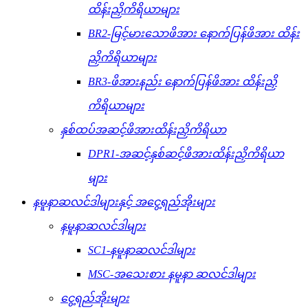
ထိန်းညှိကိရိယာများ
BR2-မြင့်မားသောဖိအား နောက်ပြန်ဖိအား ထိန်း
ညှိကိရိယာများ
BR3-ဖိအားနည်း နောက်ပြန်ဖိအား ထိန်းညှိ
ကိရိယာများ
နှစ်ထပ်အဆင့်ဖိအားထိန်းညှိကိရိယာ
DPR1-အဆင့်နှစ်ဆင့်ဖိအားထိန်းညှိကိရိယာ
များ
နမူနာဆလင်ဒါများနှင့် အငွေ့ရည်အိုးများ
နမူနာဆလင်ဒါများ
SC1-နမူနာဆလင်ဒါများ
MSC-အသေးစား နမူနာ ဆလင်ဒါများ
ငွေ့ရည်အိုးများ