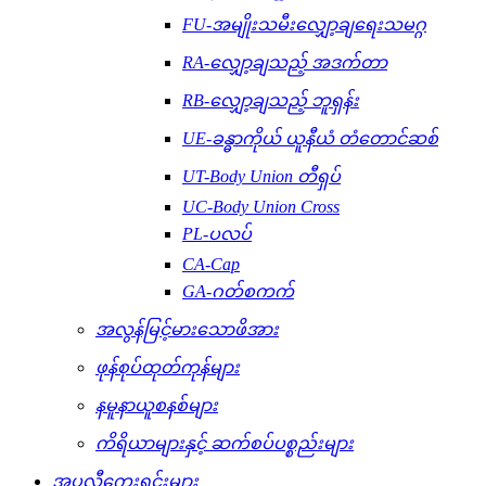
FU-အမျိုးသမီးလျှော့ချရေးသမဂ္ဂ
RA-လျှော့ချသည့် အဒက်တာ
RB-လျှော့ချသည့် ဘူရှန်း
UE-ခန္ဓာကိုယ် ယူနီယံ တံတောင်ဆစ်
UT-Body Union တီရှပ်
UC-Body Union Cross
PL-ပလပ်
CA-Cap
GA-ဂတ်စကက်
အလွန်မြင့်မားသောဖိအား
ဖုန်စုပ်ထုတ်ကုန်များ
နမူနာယူစနစ်များ
ကိရိယာများနှင့် ဆက်စပ်ပစ္စည်းများ
အပလီကေးရှင်းများ