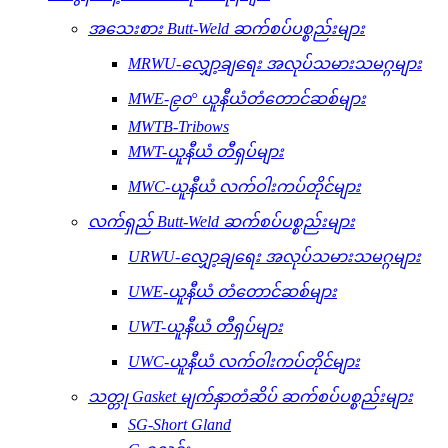
အသေးစား Butt-Weld ဆက်စပ်ပစ္စည်းများ
MRWU-လျှော့ချရေး အလုပ်သမားသမဂ္ဂများ
MWE-၉၀° ယူနီယံတံတောင်ဆစ်များ
MWTB-Tribows
MWT-ယူနီယံ တီရှပ်များ
MWC-ယူနီယံ လက်ဝါးကပ်တိုင်များ
လက်ရှည် Butt-Weld ဆက်စပ်ပစ္စည်းများ
URWU-လျှော့ချရေး အလုပ်သမားသမဂ္ဂများ
UWE-ယူနီယံ တံတောင်ဆစ်များ
UWT-ယူနီယံ တီရှပ်များ
UWC-ယူနီယံ လက်ဝါးကပ်တိုင်များ
သတ္တု Gasket မျက်နှာတံဆိပ် ဆက်စပ်ပစ္စည်းများ
SG-Short Gland