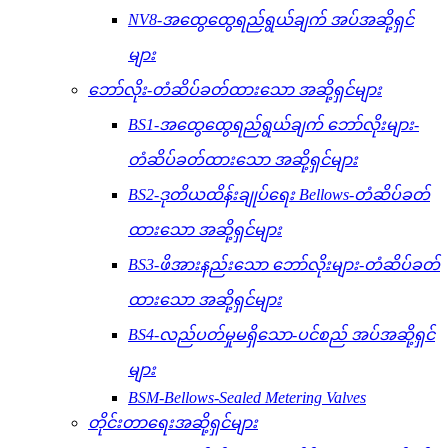
NV8-အထွေထွေရည်ရွယ်ချက် အပ်အဆို့ရှင်
များ
ဘော်လိုး-တံဆိပ်ခတ်ထားသော အဆို့ရှင်များ
BS1-အထွေထွေရည်ရွယ်ချက် ဘော်လိုးများ-
တံဆိပ်ခတ်ထားသော အဆို့ရှင်များ
BS2-ဒုတိယထိန်းချုပ်ရေး Bellows-တံဆိပ်ခတ်
ထားသော အဆို့ရှင်များ
BS3-ဖိအားနည်းသော ဘော်လိုးများ-တံဆိပ်ခတ်
ထားသော အဆို့ရှင်များ
BS4-လည်ပတ်မှုမရှိသော-ပင်စည် အပ်အဆို့ရှင်
များ
BSM-Bellows-Sealed Metering Valves
တိုင်းတာရေးအဆို့ရှင်များ