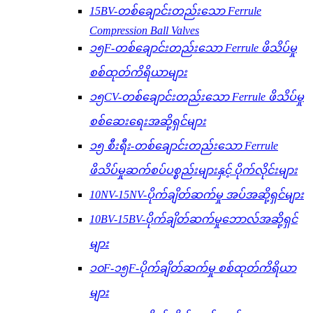
15BV-တစ်ချောင်းတည်းသော Ferrule
Compression Ball Valves
၁၅F-တစ်ချောင်းတည်းသော Ferrule ဖိသိပ်မှု
စစ်ထုတ်ကိရိယာများ
၁၅CV-တစ်ချောင်းတည်းသော Ferrule ဖိသိပ်မှု
စစ်ဆေးရေးအဆို့ရှင်များ
၁၅ စီးရီး-တစ်ချောင်းတည်းသော Ferrule
ဖိသိပ်မှုဆက်စပ်ပစ္စည်းများနှင့် ပိုက်လိုင်းများ
10NV-15NV-ပိုက်ချိတ်ဆက်မှု အပ်အဆို့ရှင်များ
10BV-15BV-ပိုက်ချိတ်ဆက်မှုဘောလ်အဆို့ရှင်
များ
၁၀F-၁၅F-ပိုက်ချိတ်ဆက်မှု စစ်ထုတ်ကိရိယာ
များ