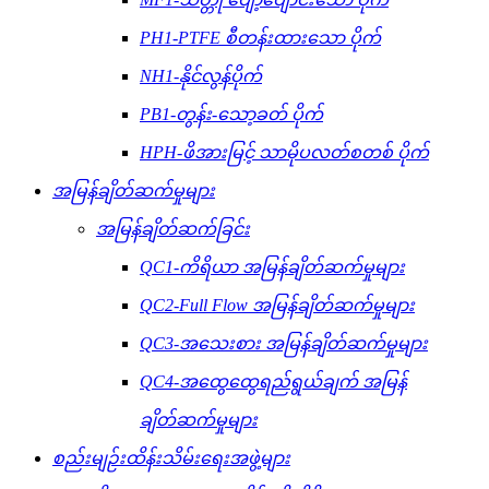
PH1-PTFE စီတန်းထားသော ပိုက်
NH1-နိုင်လွန်ပိုက်
PB1-တွန်း-သော့ခတ် ပိုက်
HPH-ဖိအားမြင့် သာမိုပလတ်စတစ် ပိုက်
အမြန်ချိတ်ဆက်မှုများ
အမြန်ချိတ်ဆက်ခြင်း
QC1-ကိရိယာ အမြန်ချိတ်ဆက်မှုများ
QC2-Full Flow အမြန်ချိတ်ဆက်မှုများ
QC3-အသေးစား အမြန်ချိတ်ဆက်မှုများ
QC4-အထွေထွေရည်ရွယ်ချက် အမြန်
ချိတ်ဆက်မှုများ
စည်းမျဉ်းထိန်းသိမ်းရေးအဖွဲ့များ