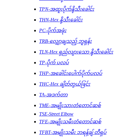
TPN-အထူးပိုက်နို့သီးခေါင်း
THN-Hex နို့သီးခေါင်း
PC-ပိုက်အဖုံး
TRB-လျှော့ချသည့် ဘူရှန်း
TLN-Hex ရှည်လျားသော နို့သီးခေါင်း
TP-ပိုက် ပလပ်
THP-အခေါင်းပေါက်ပိုက်ပလပ်
THC-Hex ချိတ်တွယ်ခြင်း
TA-အဒက်တာ
TME-အမျိုးသားတံတောင်ဆစ်
TSE-Street Elbow
TFE-အမျိုးသမီးတံတောင်ဆစ်
TFBT-အမျိုးသမီး ဘရန့်ချ် တီရှပ်