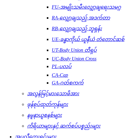
FU-အမျိုးသမီးလျှော့ချရေးသမဂ္ဂ
RA-လျှော့ချသည့် အဒက်တာ
RB-လျှော့ချသည့် ဘူရှန်း
UE-ခန္ဓာကိုယ် ယူနီယံ တံတောင်ဆစ်
UT-Body Union တီရှပ်
UC-Body Union Cross
PL-ပလပ်
CA-Cap
GA-ဂတ်စကက်
အလွန်မြင့်မားသောဖိအား
ဖုန်စုပ်ထုတ်ကုန်များ
နမူနာယူစနစ်များ
ကိရိယာများနှင့် ဆက်စပ်ပစ္စည်းများ
အပလီကေးရှင်းများ