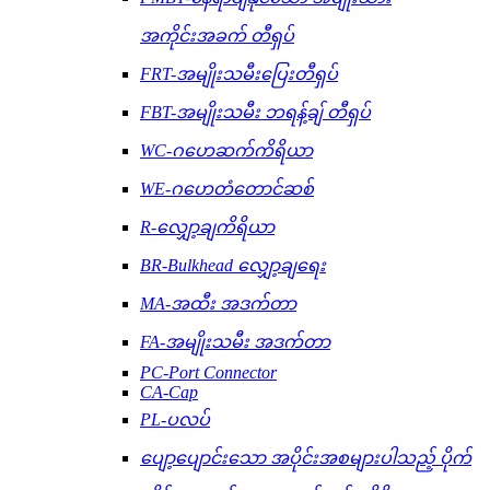
အကိုင်းအခက် တီရှပ်
FRT-အမျိုးသမီးပြေးတီရှပ်
FBT-အမျိုးသမီး ဘရန့်ချ် တီရှပ်
WC-ဂဟေဆက်ကိရိယာ
WE-ဂဟေတံတောင်ဆစ်
R-လျှော့ချကိရိယာ
BR-Bulkhead လျှော့ချရေး
MA-အထီး အဒက်တာ
FA-အမျိုးသမီး အဒက်တာ
PC-Port Connector
CA-Cap
PL-ပလပ်
ပျော့ပျောင်းသော အပိုင်းအစများပါသည့် ပိုက်