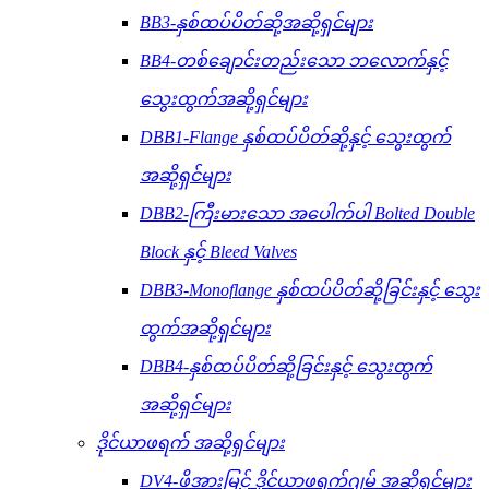
BB3-နှစ်ထပ်ပိတ်ဆို့အဆို့ရှင်များ
BB4-တစ်ချောင်းတည်းသော ဘလောက်နှင့်
သွေးထွက်အဆို့ရှင်များ
DBB1-Flange နှစ်ထပ်ပိတ်ဆို့နှင့် သွေးထွက်
အဆို့ရှင်များ
DBB2-ကြီးမားသော အပေါက်ပါ Bolted Double
Block နှင့် Bleed Valves
DBB3-Monoflange နှစ်ထပ်ပိတ်ဆို့ခြင်းနှင့် သွေး
ထွက်အဆို့ရှင်များ
DBB4-နှစ်ထပ်ပိတ်ဆို့ခြင်းနှင့် သွေးထွက်
အဆို့ရှင်များ
ဒိုင်ယာဖရက် အဆို့ရှင်များ
DV4-ဖိအားမြင့် ဒိုင်ယာဖရက်ဂျမ် အဆို့ရှင်များ