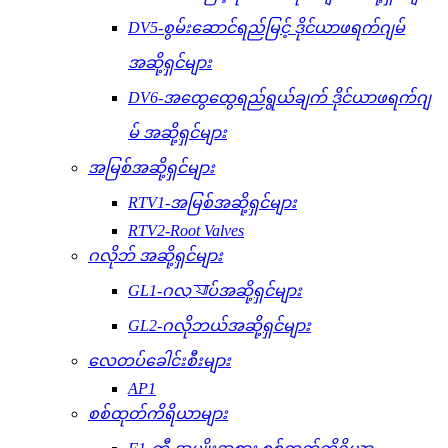
DV5-စွမ်းဆောင်ရည်မြင့် ဒိုင်ယာဖရက်ဂျမ်
အဆို့ရှင်များ
DV6-အထွေထွေရည်ရွယ်ချက် ဒိုင်ယာဖရက်ဂျ
မ် အဆို့ရှင်များ
အမြစ်အဆို့ရှင်များ
RTV1-အမြစ်အဆို့ရှင်များ
RTV2-Root Valves
ဂလိုဘ် အဆို့ရှင်များ
GL1-ဂလ্যাပ်အဆို့ရှင်များ
GL2-ဂလိုဘယ်အဆို့ရှင်များ
လေတပ်ခေါင်းစီးများ
AP1
စစ်ထုတ်ကိရိယာများ