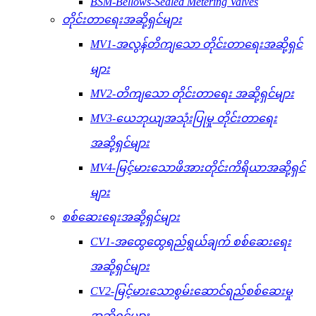
BSM-Bellows-Sealed Metering Valves
တိုင်းတာရေးအဆို့ရှင်များ
MV1-အလွန်တိကျသော တိုင်းတာရေးအဆို့ရှင်
များ
MV2-တိကျသော တိုင်းတာရေး အဆို့ရှင်များ
MV3-ယေဘုယျအသုံးပြုမှု တိုင်းတာရေး
အဆို့ရှင်များ
MV4-မြင့်မားသောဖိအားတိုင်းကိရိယာအဆို့ရှင်
များ
စစ်ဆေးရေးအဆို့ရှင်များ
CV1-အထွေထွေရည်ရွယ်ချက် စစ်ဆေးရေး
အဆို့ရှင်များ
CV2-မြင့်မားသောစွမ်းဆောင်ရည်စစ်ဆေးမှု
အဆို့ရှင်များ