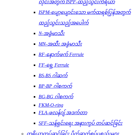
လိုင်းအတွက် ISPF-ထည့်သွင်းကိရိယာ
ISPM-ပျော့ပျောင်းသော မက်ထရစ်ပြွန်အတွက်
ထည့်သွင်းသည့်အပေါက်
N-အခွံမာသီး
MN-အထီး အခွံမာသီး
RF-နောက်ဖက် Ferrule
FF-ရှေ့ Ferrule
BS-BS ဂါဆက်
BP-BP ဂါစကက်
BG-BG ဂါစကက်
FKM-O-ring
FLA-ဖလန်ဂျ် အဒက်တာ
SFF-သန့်ရှင်းရေး အနားကွပ် တပ်ဆင်ခြင်း
တူရိယာတပ်ဆင်ခြင်း ပိုက်ဆက်စပ်ပစ္စည်းများ