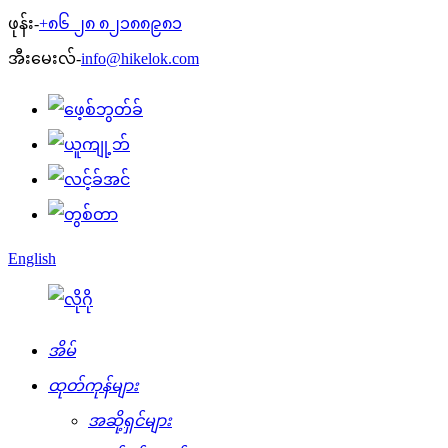
ဖုန်း-
+၈၆ ၂၈ ၈၂၁၈၈၉၈၁
အီးမေးလ်-
info@hikelok.com
English
အိမ်
ထုတ်ကုန်များ
အဆို့ရှင်များ