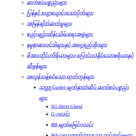
ဆက်စပ်ပစ္စည်းများ
ပြွန်နှင့် ပျော့ပျောင်းသောပိုက်များ
အမြန်ချိတ်ဆက်မှုများ
စည်းမျဉ်းထိန်းသိမ်းရေးအဖွဲ့များ
နမူနာဆလင်ဒါများနှင့် အငွေ့ရည်အိုးများ
ဖိအားတိုင်းကိရိယာများ၊ ပြောင်းလဲနိုင်သောဧရိယာနှင့်
ဆီဖွန်များ
အလွန်သန့်စင်သော ထုတ်ကုန်များ
သတ္တု Gasket မျက်နှာတံဆိပ် ဆက်စပ်ပစ္စည်း
များ
SG-Short Gland
G-ဂလင်း
BB-မျက်မမြင်ဂလင်း
WA-ဂဟေဆက်ထားသော တပ်ဆင်မှုများ