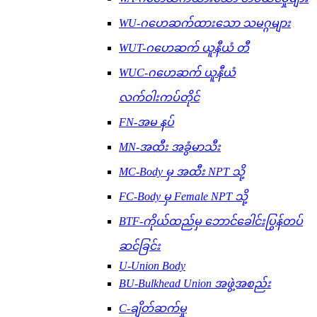
WU-ဂဟေဆက်ထားသော သမဂ္ဂများ
WUT-ဂဟေဆက် ယူနီယံ တီ
WUC-ဂဟေဆက် ယူနီယံ
လက်ဝါးကပ်တိုင်
FN-အမ နပ်
MN-အထီး အခွံမာသီး
MC-Body မှ အထီး NPT သို့
FC-Body မှ Female NPT သို့
BTF-ကိုယ်ထည်မှ ဘောင်ခေါင်းပြွန်တပ်
ဆင်ခြင်း
U-Union Body
BU-Bulkhead Union အဖွဲ့အစည်း
C-ချိတ်ဆက်မှု