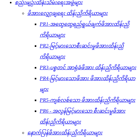
စည်းမျဉ်းထိန်းသိမ်းရေးအဖွဲ့များ
ဖိအားလျှော့ချရေး ထိန်းညှိကိရိယာများ
PR1-အထွေထွေရည်ရွယ်ချက်ဖိအားထိန်းညှိ
ကိရိယာများ
PR2-မြင့်မားသောစီးဆင်းမှုဖိအားထိန်းညှိ
ကိရိယာများ
PR3-ပစ္စတင် အာရုံခံဖိအား ထိန်းညှိကိရိယာများ
PR4-မြင့်မားသောဖိအား ဖိအားထိန်းညှိကိရိယာ
များ
PR5-ကျစ်လစ်သော ဖိအားထိန်းညှိကိရိယာများ
PR6 - အလွန်မြင့်မားသော စီးဆင်းမှုဖိအား
ထိန်းညှိကိရိယာများ
နောက်ပြန်ဖိအားထိန်းညှိကိရိယာများ