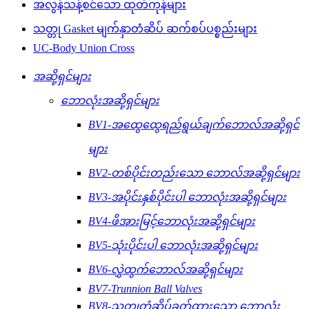
အလွန်သန့်စင်သော ထုတ်ကုန်များ
သတ္တု Gasket မျက်နှာတံဆိပ် ဆက်စပ်ပစ္စည်းများ
UC-Body Union Cross
အဆို့ရှင်များ
ဘောလုံးအဆို့ရှင်များ
BV1-အထွေထွေရည်ရွယ်ချက်ဘောလ်အဆို့ရှင်
များ
BV2-တစ်ပိုင်းတည်းသော ဘောလ်အဆို့ရှင်များ
BV3-အပိုင်းနှစ်ပိုင်းပါ ဘောလုံးအဆို့ရှင်များ
BV4-ဖိအားမြင့်ဘောလုံးအဆို့ရှင်များ
BV5-သုံးပိုင်းပါ ဘောလုံးအဆို့ရှင်များ
BV6-လွှဲထွက်ဘောလ်အဆို့ရှင်များ
BV7-Trunnion Ball Valves
BV8-သတ္တုတံဆိပ်ခတ်ထားသော ဘောလုံး