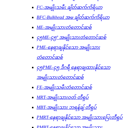
FC-အမျိုးသမီး ချိတ်ဆက်ကိရိယာ
BFC-Bulkhead အမ ချိတ်ဆက်ကိရိယာ
ME-အမျိုးသားတံတောင်ဆစ်
၄၅ME-၄၅º အမျိုးသားတံတောင်ဆစ်
PME-နေရာချနိုင်သော အမျိုးသား
တံတောင်ဆစ်
၄၅PME-၄၅ ဒီဂရီ နေရာချထားနိုင်သော
အမျိုးသားတံတောင်ဆစ်
FE-အမျိုးသမီးတံတောင်ဆစ်
MRT-အမျိုးသားဝတ် တီရှပ်
MBT-အမျိုးသား ဘရန့်ချ် တီရှပ်
PMRT-နေရာချနိုင်သော အမျိုးသားပြေးတီရှပ်
PMBT-နေရာချနိုင်သော အမျိုးသား