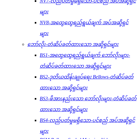
NV7-လည်ပတ်မှုမရှိသော-ပင်စည် အပ်အဆို့ရှင်
များ
NV8-အထွေထွေရည်ရွယ်ချက် အပ်အဆို့ရှင်
များ
ဘော်လိုး-တံဆိပ်ခတ်ထားသော အဆို့ရှင်များ
BS1-အထွေထွေရည်ရွယ်ချက် ဘော်လိုးများ-
တံဆိပ်ခတ်ထားသော အဆို့ရှင်များ
BS2-ဒုတိယထိန်းချုပ်ရေး Bellows-တံဆိပ်ခတ်
ထားသော အဆို့ရှင်များ
BS3-ဖိအားနည်းသော ဘော်လိုးများ-တံဆိပ်ခတ်
ထားသော အဆို့ရှင်များ
BS4-လည်ပတ်မှုမရှိသော-ပင်စည် အပ်အဆို့ရှင်
များ