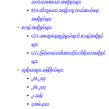
သက်သာစေသော အဆို့ရှင်များ
RV4-တိကျသော အချိုးကျ ကယ်ဆယ်ရေး
အဆို့ရှင်များ
ဂေ့ချ် အဆို့ရှင်များ
GV1-အထွေထွေရည်ရွယ်ချက် ဂေ့ချ်အဆို့ရှင်
များ
GV2-မြင့်မားသောဖိအားတိုင်းကိရိယာအဆို့ရှင်
များ
တူရိယာများ မန်နီဖိုလ်များ
၂M-၂၀၄
၂M-၂၀၇
၂ သန်း
၃အမ်-၃၀၁