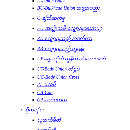
U-Union Body
BU-Bulkhead Union အဖွဲ့အစည်း
C-ချိတ်ဆက်မှု
FU-အမျိုးသမီးလျှော့ချရေးသမဂ္ဂ
RA-လျှော့ချသည့် အဒက်တာ
RB-လျှော့ချသည့် ဘူရှန်း
UE-ခန္ဓာကိုယ် ယူနီယံ တံတောင်ဆစ်
UT-Body Union တီရှပ်
UC-Body Union Cross
PL-ပလပ်
CA-Cap
GA-ဂတ်စကက်
ပိုက်လိုင်း
ယူအက်ဖ်တီ