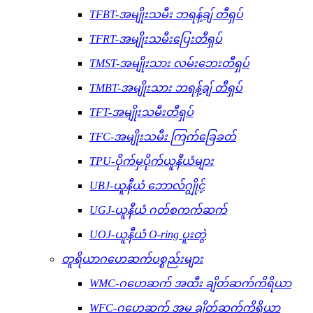
TFBT-အမျိုးသမီး ဘရန့်ချ် တီရှပ်
TFRT-အမျိုးသမီးပြေးတီရှပ်
TMST-အမျိုးသား လမ်းဘေးတီရှပ်
TMBT-အမျိုးသား ဘရန့်ချ် တီရှပ်
TFT-အမျိုးသမီးတီရှပ်
TFC-အမျိုးသမီး ကြက်ခြေခတ်
TPU-ပိုက်မှပိုက်ယူနီယံများ
UBJ-ယူနီယံ ဘောလ်ဂျွိုင့်
UGJ-ယူနီယံ ဂတ်စကက်ဆက်
UOJ-ယူနီယံ O-ring ပူးတွဲ
တူရိယာဂဟေဆက်ပစ္စည်းများ
WMC-ဂဟေဆက် အထီး ချိတ်ဆက်ကိရိယာ
WFC-ဂဟေဆက် အမ ချိတ်ဆက်ကိရိယာ