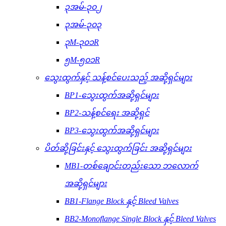
၃အမ်-၃၀၂
၃အမ်-၃၀၃
၃M-၃၀၁R
၅M-၅၀၁R
သွေးထွက်နှင့် သန့်စင်ပေးသည့် အဆို့ရှင်များ
BP1-သွေးထွက်အဆို့ရှင်များ
BP2-သန့်စင်ရေး အဆို့ရှင်
BP3-သွေးထွက်အဆို့ရှင်များ
ပိတ်ဆို့ခြင်းနှင့် သွေးထွက်ခြင်း အဆို့ရှင်များ
MB1-တစ်ချောင်းတည်းသော ဘလောက်
အဆို့ရှင်များ
BB1-Flange Block နှင့် Bleed Valves
BB2-Monoflange Single Block နှင့် Bleed Valves