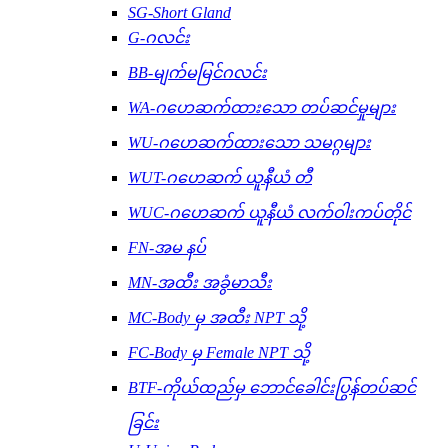
SG-Short Gland
G-ဂလင်း
BB-မျက်မမြင်ဂလင်း
WA-ဂဟေဆက်ထားသော တပ်ဆင်မှုများ
WU-ဂဟေဆက်ထားသော သမဂ္ဂများ
WUT-ဂဟေဆက် ယူနီယံ တီ
WUC-ဂဟေဆက် ယူနီယံ လက်ဝါးကပ်တိုင်
FN-အမ နပ်
MN-အထီး အခွံမာသီး
MC-Body မှ အထီး NPT သို့
FC-Body မှ Female NPT သို့
BTF-ကိုယ်ထည်မှ ဘောင်ခေါင်းပြွန်တပ်ဆင်
ခြင်း