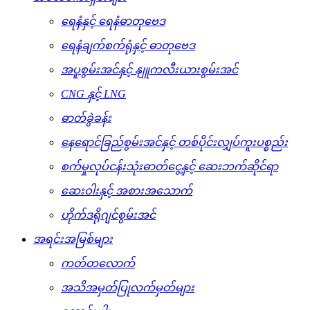
ရေနံနှင့် ရေနံဓာတုဗေဒ
ရေနံချက်စက်ရုံနှင့် ဓာတုဗေဒ
အပူစွမ်းအင်နှင့် နျူကလီးယားစွမ်းအင်
CNG နှင့် LNG
ဓာတ်ခွဲခန်း
နေရောင်ခြည်စွမ်းအင်နှင့် တစ်ပိုင်းလျှပ်ကူးပစ္စည်း
စက်မှုလုပ်ငန်းသုံးဓာတ်ငွေ့နှင့် ဆေးဘက်ဆိုင်ရာ
ဆေးဝါးနှင့် အစားအသောက်
ဟိုက်ဒရိုဂျင်စွမ်းအင်
အရင်းအမြစ်များ
ကတ်တလောက်
အသိအမှတ်ပြုလက်မှတ်များ