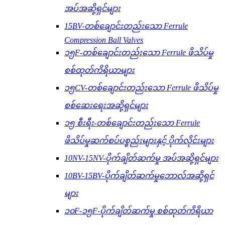
အပ်အဆို့ရှင်များ
15BV-တစ်ချောင်းတည်းသော Ferrule
Compression Ball Valves
၁၅F-တစ်ချောင်းတည်းသော Ferrule ဖိသိပ်မှု
စစ်ထုတ်ကိရိယာများ
၁၅CV-တစ်ချောင်းတည်းသော Ferrule ဖိသိပ်မှု
စစ်ဆေးရေးအဆို့ရှင်များ
၁၅ စီးရီး-တစ်ချောင်းတည်းသော Ferrule
ဖိသိပ်မှုဆက်စပ်ပစ္စည်းများနှင့် ပိုက်လိုင်းများ
10NV-15NV-ပိုက်ချိတ်ဆက်မှု အပ်အဆို့ရှင်များ
10BV-15BV-ပိုက်ချိတ်ဆက်မှုဘောလ်အဆို့ရှင်
များ
၁၀F-၁၅F-ပိုက်ချိတ်ဆက်မှု စစ်ထုတ်ကိရိယာ