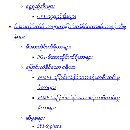
ငွေ့ရည်အိုးများ
CP1-ငွေ့ရည်အိုးများ
ဖိအားတိုင်းကိရိယာများ၊ ပြောင်းလဲနိုင်သောဧရိယာနှင့် ဆီဖွ
န်များ
ဖိအားတိုင်းကိရိယာများ
PG1-ဖိအားတိုင်းကိရိယာများ
ပြောင်းလဲနိုင်သော ဧရိယာ
VAMF1-ပြောင်းလဲနိုင်သောဧရိယာစီးဆင်းမှု
မီတာများ
VAMF2-ပြောင်းလဲနိုင်သောဧရိယာစီးဆင်းမှု
မီတာများ
ဆီဖွန်များ
SY1-Syphons