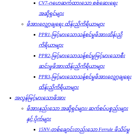
CV7-ဂဟေဆက်ထားသော စစ်ဆေးရေး
အဆို့ရှင်များ
ဖိအားလျှော့ချရေး ထိန်းညှိကိရိယာများ
PPR1-မြင့်မားသောသန့်စင်မှုဖိအားထိန်းညှိ
ကိရိယာများ
PPR2-မြင့်မားသောသန့်စင်မှုမြင့်မားသောစီး
ဆင်းမှုဖိအားထိန်းညှိကိရိယာများ
PPR3-မြင့်မားသောသန့်စင်မှုဖိအားလျှော့ချရေး
ထိန်းညှိကိရိယာများ
အလွန်မြင့်မားသောဖိအား
ဖိအားနည်းသော အဆို့ရှင်များ၊ ဆက်စပ်ပစ္စည်းများ
နှင့် ပိုက်များ
15NV-တစ်ချောင်းတည်းသော Ferrule ဖိသိပ်မှု