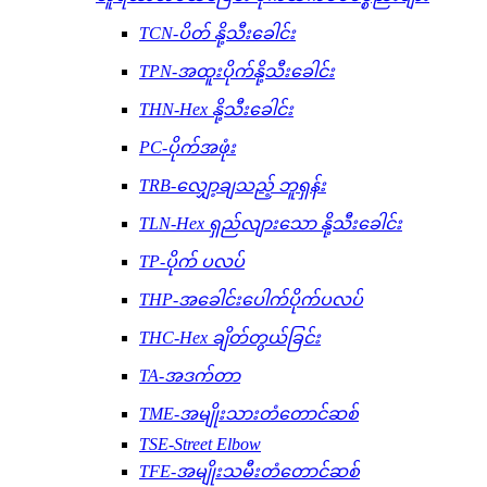
TCN-ပိတ် နို့သီးခေါင်း
TPN-အထူးပိုက်နို့သီးခေါင်း
THN-Hex နို့သီးခေါင်း
PC-ပိုက်အဖုံး
TRB-လျှော့ချသည့် ဘူရှန်း
TLN-Hex ရှည်လျားသော နို့သီးခေါင်း
TP-ပိုက် ပလပ်
THP-အခေါင်းပေါက်ပိုက်ပလပ်
THC-Hex ချိတ်တွယ်ခြင်း
TA-အဒက်တာ
TME-အမျိုးသားတံတောင်ဆစ်
TSE-Street Elbow
TFE-အမျိုးသမီးတံတောင်ဆစ်