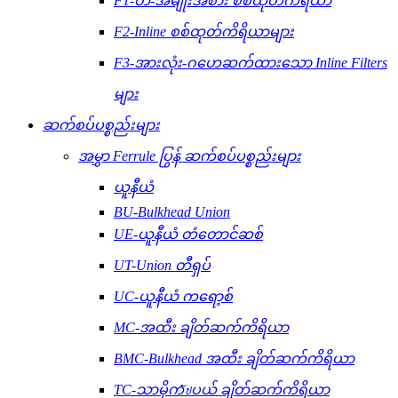
F1-တီ-အမျိုးအစား စစ်ထုတ်ကိရိယာ
F2-Inline စစ်ထုတ်ကိရိယာများ
F3-အားလုံး-ဂဟေဆက်ထားသော Inline Filters
များ
ဆက်စပ်ပစ္စည်းများ
အမွှာ Ferrule ပြွန် ဆက်စပ်ပစ္စည်းများ
ယူနီယံ
BU-Bulkhead Union
UE-ယူနီယံ တံတောင်ဆစ်
UT-Union တီရှပ်
UC-ယူနီယံ ကရော့စ်
MC-အထီး ချိတ်ဆက်ကိရိယာ
BMC-Bulkhead အထီး ချိတ်ဆက်ကိရိယာ
TC-သာမိုကัปပယ် ချိတ်ဆက်ကိရိယာ