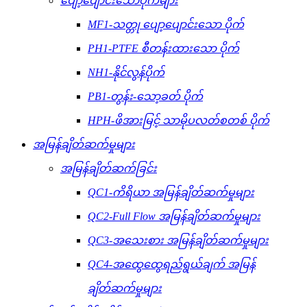
ပျော့ပျောင်းသောပိုက်များ
MF1-သတ္တု ပျော့ပျောင်းသော ပိုက်
PH1-PTFE စီတန်းထားသော ပိုက်
NH1-နိုင်လွန်ပိုက်
PB1-တွန်း-သော့ခတ် ပိုက်
HPH-ဖိအားမြင့် သာမိုပလတ်စတစ် ပိုက်
အမြန်ချိတ်ဆက်မှုများ
အမြန်ချိတ်ဆက်ခြင်း
QC1-ကိရိယာ အမြန်ချိတ်ဆက်မှုများ
QC2-Full Flow အမြန်ချိတ်ဆက်မှုများ
QC3-အသေးစား အမြန်ချိတ်ဆက်မှုများ
QC4-အထွေထွေရည်ရွယ်ချက် အမြန်
ချိတ်ဆက်မှုများ