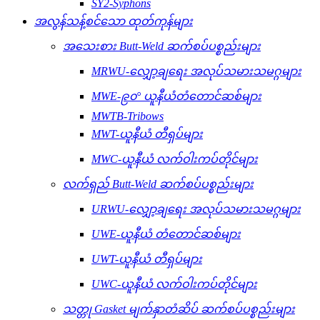
SY2-Syphons
အလွန်သန့်စင်သော ထုတ်ကုန်များ
အသေးစား Butt-Weld ဆက်စပ်ပစ္စည်းများ
MRWU-လျှော့ချရေး အလုပ်သမားသမဂ္ဂများ
MWE-၉၀° ယူနီယံတံတောင်ဆစ်များ
MWTB-Tribows
MWT-ယူနီယံ တီရှပ်များ
MWC-ယူနီယံ လက်ဝါးကပ်တိုင်များ
လက်ရှည် Butt-Weld ဆက်စပ်ပစ္စည်းများ
URWU-လျှော့ချရေး အလုပ်သမားသမဂ္ဂများ
UWE-ယူနီယံ တံတောင်ဆစ်များ
UWT-ယူနီယံ တီရှပ်များ
UWC-ယူနီယံ လက်ဝါးကပ်တိုင်များ
သတ္တု Gasket မျက်နှာတံဆိပ် ဆက်စပ်ပစ္စည်းများ