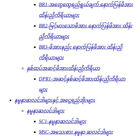
BR1-အထွေထွေရည်ရွယ်ချက် နောက်ပြန်ဖိအား
ထိန်းညှိကိရိယာများ
BR2-မြင့်မားသောဖိအား နောက်ပြန်ဖိအား ထိန်း
ညှိကိရိယာများ
BR3-ဖိအားနည်း နောက်ပြန်ဖိအား ထိန်းညှိ
ကိရိယာများ
နှစ်ထပ်အဆင့်ဖိအားထိန်းညှိကိရိယာ
DPR1-အဆင့်နှစ်ဆင့်ဖိအားထိန်းညှိကိရိယာ
များ
နမူနာဆလင်ဒါများနှင့် အငွေ့ရည်အိုးများ
နမူနာဆလင်ဒါများ
SC1-နမူနာဆလင်ဒါများ
MSC-အသေးစား နမူနာ ဆလင်ဒါများ