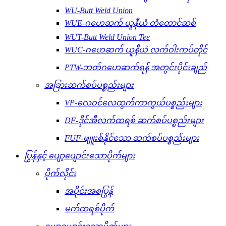
WU-Butt Weld Union
WUE-ဂဟေဆက် ယူနီယံ တံတောင်ဆစ်
WUT-Butt Weld Union Tee
WUC-ဂဟေဆက် ယူနီယံ လက်ဝါးကပ်တိုင်
PTW-ဘတ်ဂဟေဆက်ရန် အတွင်းပိုင်းချည်
အခြားဆက်စပ်ပစ္စည်းများ
VP-လေဝင်လေထွက်ကာကွယ်ပစ္စည်းများ
DF-ဒိုင်အီလက်ထရစ် ဆက်စပ်ပစ္စည်းများ
FUF-ဖျူးစ်နိုင်သော ဆက်စပ်ပစ္စည်းများ
ပြွန်နှင့် ပျော့ပျောင်းသောပိုက်များ
ပိုက်လိုင်း
အပိုင်းအစပြွန်
မက်ထရစ်ပိုက်