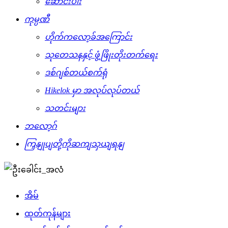
ဆောင်းပါး
ကုမ္ပဏီ
ဟိုက်ကလော့ခ်အကြောင်း
သုတေသနနှင့် ဖွံ့ဖြိုးတိုးတက်ရေး
ဒစ်ဂျစ်တယ်စက်ရုံ
Hikelok မှာ အလုပ်လုပ်တယ်
သတင်းများ
ဘလော့ဂ်
ကြှနျုပျတို့ကိုဆကျသှယျရနျ
အိမ်
ထုတ်ကုန်များ