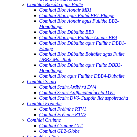
Comhlaí Blocála agus Fuilte
Comhlaí Bloc Aonair MB1
Comhlaí Bloc agus Fuiliú BB1-Flange
Comhlaí Bloc Aonair agus Fuilithe BB2-
Monoflange
Comhlaí Bloc Dúbailte BB3
Comhlaí Bloc agus Fuilithe Aonair BB4
Comhlaí Bloc Dúbailte agus Fuilithe DBB1-
Flange
Comhlaí Bloc Dúbailte Boltáilte agus Fuilte
DBB2-Mór-tholl
Comhlaí Bloc Dúbailte agus Fuilte DBB3-
Monoflange
Comhlaí Bloc agus Fuilithe DBB4-Dúbailte
Comhlaí Scairt
Comhlaí Scairt Ardbhrú DV4
Comhlaí Scairt Ardfheidhmíochta DV5
Comhlaí Scairt DV6-Cuspóir Ilchuspóireacha
Comhlaí Fréimhe
Comhlaí Fréimhe RTV1
Comhlaí Fréimhe RTV2
Comhlaí Cruinne
Comhlaí Cruinne GL1
Comhlaí GL2-Globe
Ceanntásca Aeir