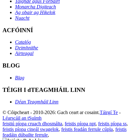
Taighde agus Forbairt
Monarcha Digiteach
Ag obair ag Hikelok
Nuacht
ACFÓINNÍ
Catalóg
Deimhnithe
Airteagal
BLOG
Blag
TÉIGH I dTEAGMHÁIL LINN
Déan Teagmháil Linn
© Cóipcheart - 2010-2026: Gach ceart ar cosaint.
Táirgí Te
-
Léarscáil an tSuímh
feistiú píopa cruach dhosmálta
,
feistis píopa npt
,
feistis píopa ss
,
feistis píopa cineál swagelok
,
feistis feadán ferrule cúpla
,
feistis
feadáin dúbailte ferrule
,