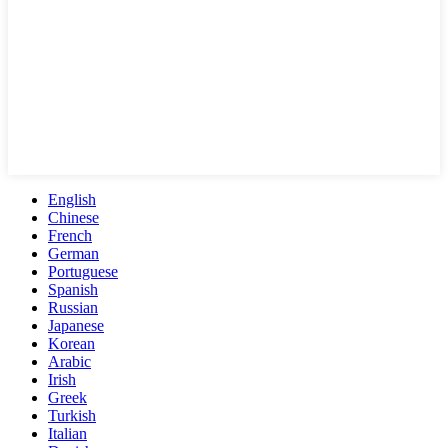
English
Chinese
French
German
Portuguese
Spanish
Russian
Japanese
Korean
Arabic
Irish
Greek
Turkish
Italian