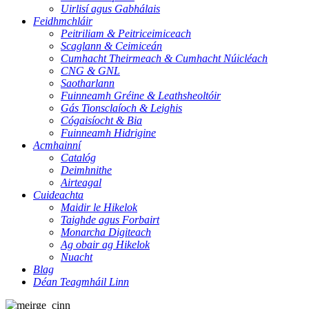
Uirlisí agus Gabhálais
Feidhmchláir
Peitriliam & Peitriceimiceach
Scaglann & Ceimiceán
Cumhacht Theirmeach & Cumhacht Núicléach
CNG & GNL
Saotharlann
Fuinneamh Gréine & Leathsheoltóir
Gás Tionsclaíoch & Leighis
Cógaisíocht & Bia
Fuinneamh Hidrigine
Acmhainní
Catalóg
Deimhnithe
Airteagal
Cuideachta
Maidir le Hikelok
Taighde agus Forbairt
Monarcha Digiteach
Ag obair ag Hikelok
Nuacht
Blag
Déan Teagmháil Linn