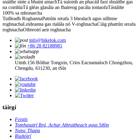
snáithe sínte a bhaint amach
Tá suíomh an phacáil faoi shnáithe gas
na comhla
Tá gléas glasála an fhaireog pacála iontaofa
Tástáilte
100% sa mhonarcha
Tuilleadh Roghanna
Patrúin sreafa 3 bhealach agus uillinne
roghnacha
Leideanna gas rialála nó V-roghnacha
Cúig phatrún sreafa
roghnacha
Oibreoirí aeir roghnacha
info@hikelok.com
+86 28 82188981
Uimh.156 Bóthar Tongxin, Crios Eacnamaíoch Chongzhou,
Chengdu, 611230, an tSín
táirgí
Feistis
Tomhasairí Brú, Achar Athraitheach agus Sifón
Naisc Thapa
Rialtóirí