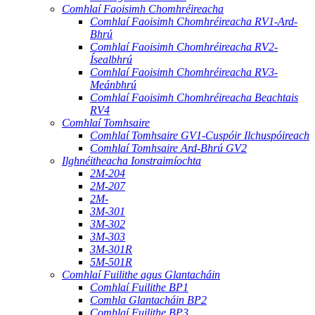
Comhlaí Faoisimh Chomhréireacha
Comhlaí Faoisimh Chomhréireacha RV1-Ard-
Bhrú
Comhlaí Faoisimh Chomhréireacha RV2-
Ísealbhrú
Comhlaí Faoisimh Chomhréireacha RV3-
Meánbhrú
Comhlaí Faoisimh Chomhréireacha Beachtais
RV4
Comhlaí Tomhsaire
Comhlaí Tomhsaire GV1-Cuspóir Ilchuspóireach
Comhlaí Tomhsaire Ard-Bhrú GV2
Ilghnéitheacha Ionstraimíochta
2M-204
2M-207
2M-
3M-301
3M-302
3M-303
3M-301R
5M-501R
Comhlaí Fuilithe agus Glantacháin
Comhlaí Fuilithe BP1
Comhla Glantacháin BP2
Comhlaí Fuilithe BP3