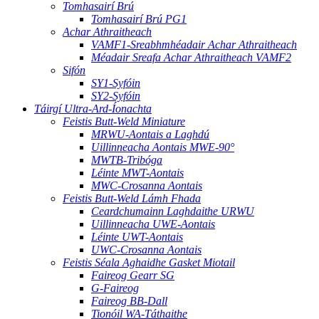
Tomhasairí Brú
Tomhasairí Brú PG1
Achar Athraitheach
VAMF1-Sreabhmhéadair Achar Athraitheach
Méadair Sreafa Achar Athraitheach VAMF2
Sifón
SY1-Syfóin
SY2-Syfóin
Táirgí Ultra-Ard-Íonachta
Feistis Butt-Weld Miniature
MRWU-Aontais a Laghdú
Uillinneacha Aontais MWE-90°
MWTB-Tribóga
Léinte MWT-Aontais
MWC-Crosanna Aontais
Feistis Butt-Weld Lámh Fhada
Ceardchumainn Laghdaithe URWU
Uillinneacha UWE-Aontais
Léinte UWT-Aontais
UWC-Crosanna Aontais
Feistis Séala Aghaidhe Gasket Miotail
Faireog Gearr SG
G-Faireog
Faireog BB-Dall
Tionóil WA-Táthaithe