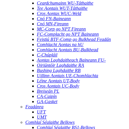
Ceardchumainn WU-Táthaithe
Tee Aontais WUT-Táthaithe
Cros Aontas WUC-Weld
Cnó FN-Baineann
Cnó MN-Fireann
MC-Corp go NPT Fireann
FC-Complacht go NPT Baineann
Feistiú BTF-Comp go Bulkhead Feadán
Comhlacht Aontas na hU
Comhlacht Aontais BU-Bulkhead
C-Chúpláil
Aontas Laghdaitheach Baineann FU-
Oiriúntóir Laghdaithe RA
Bushing Laghdaithe RB
Uillinn Aontais UE-Chomhlachta
Léine Aontais UT-Body
Cros Aontais UC-Body
Breiseán PL
CA-Caipín
GA-Gasket
Feadánra
UFT
UMT
Comhlaí Séalaithe Bellows
Comhlaí Séalaithe BS1-Bellows