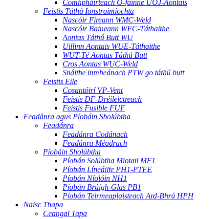
Comhpháirteach O-fáinne UOJ-Aontais
Feistis Táthú Ionstraimíochta
Nascóir Fireann WMC-Weld
Nascóir Baineann WFC-Táthaithe
Aontas Táthú Butt WU
Uillinn Aontais WUE-Táthaithe
WUT-Té Aontas Táthú Butt
Cros Aontas WUC-Weld
Snáithe inmheánach PTW go táthú butt
Feistis Eile
Cosantóirí VP-Vent
Feistis DF-Dréileictreach
Feistis Fusible FUF
Feadánra agus Píobáin Sholúbtha
Feadánra
Feadánra Codánach
Feadánra Méadrach
Píobáin Sholúbtha
Píobán Solúbtha Miotail MF1
Píobán Líneáilte PH1-PTFE
Píobán Níolóin NH1
Píobán Brúigh-Glas PB1
Píobán Teirmeaplaisteach Ard-Bhrú HPH
Naisc Thapa
Ceangal Tapa