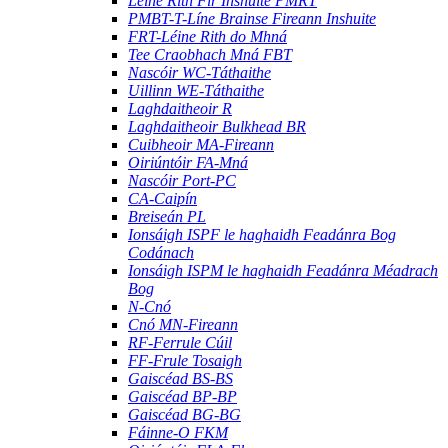
Léine Rith Fir Inshuite PMRT
PMBT-T-Líne Brainse Fireann Inshuite
FRT-Léine Rith do Mhná
Tee Craobhach Mná FBT
Nascóir WC-Táthaithe
Uillinn WE-Táthaithe
Laghdaitheoir R
Laghdaitheoir Bulkhead BR
Cuibheoir MA-Fireann
Oiriúntóir FA-Mná
Nascóir Port-PC
CA-Caipín
Breiseán PL
Ionsáigh ISPF le haghaidh Feadánra Bog
Codánach
Ionsáigh ISPM le haghaidh Feadánra Méadrach
Bog
N-Cnó
Cnó MN-Fireann
RF-Ferrule Cúil
FF-Frule Tosaigh
Gaiscéad BS-BS
Gaiscéad BP-BP
Gaiscéad BG-BG
Fáinne-O FKM