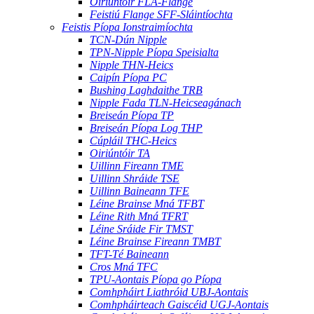
Oiriúntóir FLA-Flange
Feistiú Flange SFF-Sláintíochta
Feistis Píopa Ionstraimíochta
TCN-Dún Nipple
TPN-Nipple Píopa Speisialta
Nipple THN-Heics
Caipín Píopa PC
Bushing Laghdaithe TRB
Nipple Fada TLN-Heicseagánach
Breiseán Píopa TP
Breiseán Píopa Log THP
Cúpláil THC-Heics
Oiriúntóir TA
Uillinn Fireann TME
Uillinn Shráide TSE
Uillinn Baineann TFE
Léine Brainse Mná TFBT
Léine Rith Mná TFRT
Léine Sráide Fir TMST
Léine Brainse Fireann TMBT
TFT-Té Baineann
Cros Mná TFC
TPU-Aontais Píopa go Píopa
Comhpháirt Liathróid UBJ-Aontais
Comhpháirteach Gaiscéid UGJ-Aontais