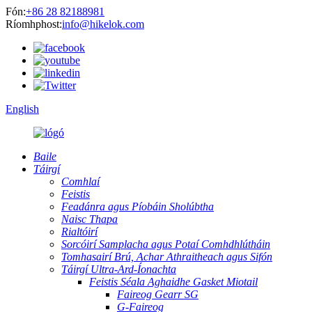
Fón:
+86 28 82188981
Ríomhphost:
info@hikelok.com
English
Baile
Táirgí
Comhlaí
Feistis
Feadánra agus Píobáin Sholúbtha
Naisc Thapa
Rialtóirí
Sorcóirí Samplacha agus Potaí Comhdhlútháin
Tomhasairí Brú, Achar Athraitheach agus Sifón
Táirgí Ultra-Ard-Íonachta
Feistis Séala Aghaidhe Gasket Miotail
Faireog Gearr SG
G-Faireog