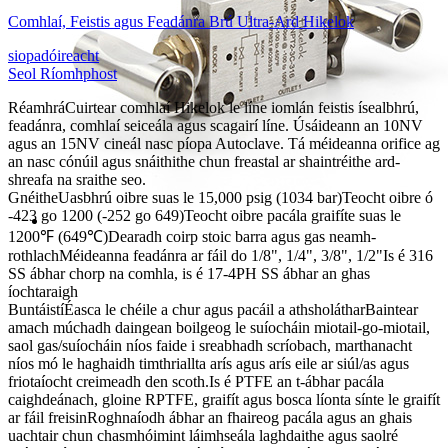
Comhlaí, Feistis agus Feadánra Brú Ultra-Ard Hikelok
siopadóireacht
Seol Ríomhphost
Réamhrá
Cuirtear comhlaí Hikelok le líne iomlán feistis ísealbhrú,
feadánra, comhlaí seiceála agus scagairí líne. Úsáideann an 10NV
agus an 15NV cineál nasc píopa Autoclave. Tá méideanna orifice ag
an nasc cónúil agus snáithithe chun freastal ar shaintréithe ard-
shreafa na sraithe seo.
Gnéithe
Uasbhrú oibre suas le 15,000 psig (1034 bar)
Teocht oibre ó
-423 go 1200 (-252 go 649)
Teocht oibre pacála graifíte suas le
1200℉ (649℃)
Dearadh coirp stoic barra agus gas neamh-
rothlach
Méideanna feadánra ar fáil do 1/8", 1/4", 3/8", 1/2"
Is é 316
SS ábhar chorp na comhla, is é 17-4PH SS ábhar an ghas
íochtaraigh
Buntáistí
Éasca le chéile a chur agus pacáil a athsholáthar
Baintear
amach múchadh daingean boilgeog le suíocháin miotail-go-miotail,
saol gas/suíocháin níos faide i sreabhadh scríobach, marthanacht
níos mó le haghaidh timthriallta arís agus arís eile ar siúl/as agus
friotaíocht creimeadh den scoth.
Is é PTFE an t-ábhar pacála
caighdeánach, gloine RPTFE, graifít agus bosca líonta sínte le graifít
ar fáil freisin
Roghnaíodh ábhar an fhaireog pacála agus an ghais
uachtair chun chasmhóimint láimhseála laghdaithe agus saolré