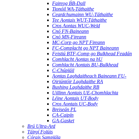
Faireog BB-Dall
Tionóil WA-Táthaithe
Ceardchumainn WU-Táthaithe
Tee Aontais WUT-Táthaithe
Cros Aontas WUC-Weld
Cnó FN-Baineann
Cnó MN-Fireann
MC-Corp go NPT Fireann
FC-Complacht go NPT Baineann
Feistiú BTF-Comp go Bulkhead Feadán
Comhlacht Aontas na hU
Comhlacht Aontais BU-Bulkhead
C-Chúpláil
Aontas Laghdaitheach Baineann FU-
Oiriúntóir Laghdaithe RA
Bushing Laghdaithe RB
Uillinn Aontais UE-Chomhlachta
Léine Aontais UT-Body
Cros Aontais UC-Body
Breiseán PL
CA-Caipín
GA-Gasket
Brú Ultra-Ard
Táirgí Folúis
Córais Samplála