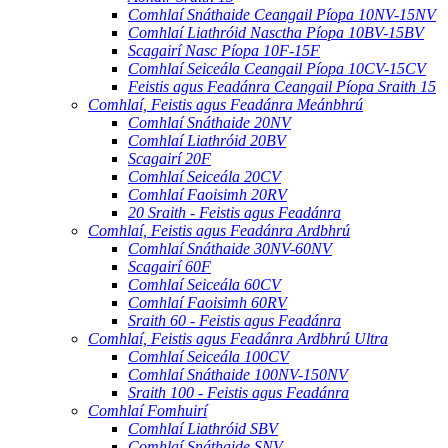
Comhlaí Snáthaide Ceangail Píopa 10NV-15NV
Comhlaí Liathróid Nasctha Píopa 10BV-15BV
Scagairí Nasc Píopa 10F-15F
Comhlaí Seiceála Ceangail Píopa 10CV-15CV
Feistis agus Feadánra Ceangail Píopa Sraith 15
Comhlaí, Feistis agus Feadánra Meánbhrú
Comhlaí Snáthaide 20NV
Comhlaí Liathróid 20BV
Scagairí 20F
Comhlaí Seiceála 20CV
Comhlaí Faoisimh 20RV
20 Sraith - Feistis agus Feadánra
Comhlaí, Feistis agus Feadánra Ardbhrú
Comhlaí Snáthaide 30NV-60NV
Scagairí 60F
Comhlaí Seiceála 60CV
Comhlaí Faoisimh 60RV
Sraith 60 - Feistis agus Feadánra
Comhlaí, Feistis agus Feadánra Ardbhrú Ultra
Comhlaí Seiceála 100CV
Comhlaí Snáthaide 100NV-150NV
Sraith 100 - Feistis agus Feadánra
Comhlaí Fomhuirí
Comhlaí Liathróid SBV
Comhlaí Snáthaide SNV