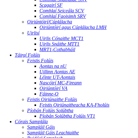
Scagairí SF
Comhlaí Seiceála SCV
Comhlaí Faoisimh SRV
Oiriúntóirí/Cúplálacha
Oiriúntóirí agus Cúplálacha LMH
Uirlisí
Uirlis Cónaithe MCT1
Uirlis Snáithe MTT1
MRT1-Cothabháil
Táirgí Folúis
Feistis Folúis
Aontas na nU
Uillinn Aontas AE
Léinte UT-Aontais
Nascóirí MC-Fireann
Oiriúntóirí VA
Fáinne-O
Feistis Oiriúnaithe Folúis
Feistis Oiriúnaitheacha KA-Fholúis
Píobán Folúis Solúbtha
Píobán Solúbtha Folúis VT1
Córais Samplála
Sampláil Gáis
Sampláil Gáis Leachtaithe