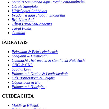
Sorcóirí Samplacha agus Potaí Comhdhlútháin
Córais Samplála
Uirlisí agus Gabhálais
Feadánra agus Píobáin Sholúbtha
Brú Ultra-Ard
Táirgí Ultra-Ard-Íonachta
Táirgí Folúis
Comhlaí
IARRATAIS
Peitriliam & Peitriceimiceach
Scaglann & Ceimiceán
Cumhacht Theirmeach & Cumhacht Núicléach
CNG & GNL
Saotharlann
Fuinneamh Gréine & Leathsheoltóir
Gás Tionsclaíoch & Leighis
Cógaisíocht & Bia
Fuinneamh Hidrigine
CUIDEACHTA
Maidir le Hikelok