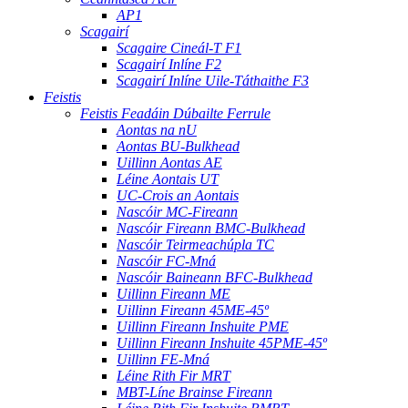
AP1
Scagairí
Scagaire Cineál-T F1
Scagairí Inlíne F2
Scagairí Inlíne Uile-Táthaithe F3
Feistis
Feistis Feadáin Dúbailte Ferrule
Aontas na nU
Aontas BU-Bulkhead
Uillinn Aontas AE
Léine Aontais UT
UC-Crois an Aontais
Nascóir MC-Fireann
Nascóir Fireann BMC-Bulkhead
Nascóir Teirmeachúpla TC
Nascóir FC-Mná
Nascóir Baineann BFC-Bulkhead
Uillinn Fireann ME
Uillinn Fireann 45ME-45º
Uillinn Fireann Inshuite PME
Uillinn Fireann Inshuite 45PME-45º
Uillinn FE-Mná
Léine Rith Fir MRT
MBT-Líne Brainse Fireann