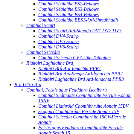
Comhlaí Séalaithe BS2-Bellows
Comhlaí Séalaithe BS3-Bellows
Comhlaí Séalaithe BS4-Bellows
Comhlaí Séalaithe BBS1-Ard-Shreabhadh
Comhlaí Scairt
Comhlaí Scairt Ard-Shreafa DV1 DV2 DV3
Comhlaí DV4-Scairp
Comhlaí DV5-Scairp
Comhlaí DV6-Scairp
Comhlaí Seiceála
Comhlaí Seiceála CV7-Uile-Táthaithe
Rialtóirí Laghdaithe Brú
Rialtóirí Brú Ard-Íonachta PPR1
Rialtóirí Brú Ard-Sreafa Ard-Íonachta PPR2
Rialtóirí Laghdaithe Brú Ard-Íonachta PPR3
Brú Ultra-Ard
Comhlaí, Feistis agus Feadánra Ísealbhrú
Comhlaí Snáthaide Comhbhrúite Ferrule Aonair
15NV
Comhlaí Liathróid Chomhbhrúite Aonair 15BV
Scagairí Comhbhrúite Ferrule Aonair 15F
Comhlaí Seiceála Comhbhrúite 15CV-Ferrule
Aonair
Feistis agus Feadánra Comhbhrúite Ferrule
Aonair Sraith 15