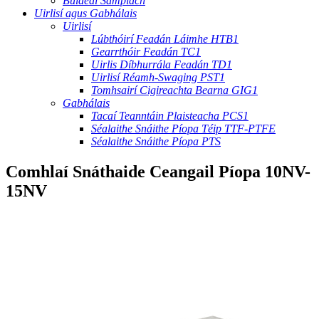
Buidéal Samplach
Uirlisí agus Gabhálais
Uirlisí
Lúbthóirí Feadán Láimhe HTB1
Gearrthóir Feadán TC1
Uirlis Díbhurrála Feadán TD1
Uirlisí Réamh-Swaging PST1
Tomhsairí Cigireachta Bearna GIG1
Gabhálais
Tacaí Teanntáin Plaisteacha PCS1
Séalaithe Snáithe Píopa Téip TTF-PTFE
Séalaithe Snáithe Píopa PTS
Comhlaí Snáthaide Ceangail Píopa 10NV-
15NV