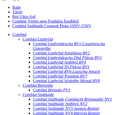
Baile
Táirgí
Brú Ultra-Ard
Comhlaí, Feistis agus Feadánra Ísealbhrú
Comhlaí Snáthaide Ceangail Píopa 10NV-15NV
Comhlaí
Comhlaí Liathróid
Comhlaí Liathróideacha BV1-Cuspóireacha
Ginearálta
Comhlaí Liathróid Aonphíosa BV2
Comhlaí Liathróideacha Dhá Phíosa BV3
Comhlaí Liathróid Ardbhrú BV4
Comhlaí Liathróid Trí Phíosa BV5
Comhlaí Liathróid BV6-Luasctha Amach
Comhlaí Liathróid Trunnion BV7
Comhlaí Liathróid Séalaithe Miotail BV8
Comhlaí Breiseáin
Comhlaí Breiseán PV1
Comhlaí Snáthaide
Comhlaí Snáthaide Comhlacht Brionnaithe NV1
Comhlaí Snáthaide Ardbhrú NV2
Comhlaí Snáthaide NV3-Aontais-Bonnet
Comhlaí Snáthaide NV4-Integral-Bonnet