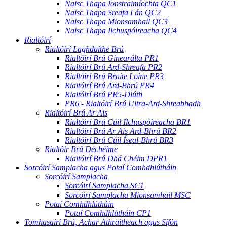
Naisc Thapa Ionstraimíochta QC1
Naisc Thapa Sreafa Lán QC2
Naisc Thapa Mionsamhail QC3
Naisc Thapa Ilchuspóireacha QC4
Rialtóirí
Rialtóirí Laghdaithe Brú
Rialtóirí Brú Ginearálta PR1
Rialtóirí Brú Ard-Shreafa PR2
Rialtóirí Brú Braite Loine PR3
Rialtóirí Brú Ard-Bhrú PR4
Rialtóirí Brú PR5-Dlúth
PR6 - Rialtóirí Brú Ultra-Ard-Shreabhadh
Rialtóirí Brú Ar Ais
Rialtóirí Brú Cúil Ilchuspóireacha BR1
Rialtóirí Brú Ar Ais Ard-Bhrú BR2
Rialtóirí Brú Cúil Íseal-Bhrú BR3
Rialtóir Brú Déchéime
Rialtóirí Brú Dhá Chéim DPR1
Sorcóirí Samplacha agus Potaí Comhdhlútháin
Sorcóirí Samplacha
Sorcóirí Samplacha SC1
Sorcóirí Samplacha Mionsamhail MSC
Potaí Comhdhlútháin
Potaí Comhdhlútháin CP1
Tomhasairí Brú, Achar Athraitheach agus Sifón