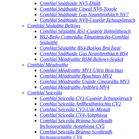
Comhlaí Snáthaide NV5-Dlúth
Comhlaí Snáthaide Cineál NV6-Toggle
Comhlaí Snáthaide Gas Neamhrothlach NV7
Comhlaí Snáthaide NV8-Cuspóir Ilchuspóireach
Comhlaí Séalaithe Bellows
Comhlaí Séalaithe BS1-Cuspóir Ilghnéitheach
BS2-Beilg Coimeádta Tánaisteacha-Comhlaí
Séalaithe
Comhlaí Séalaithe BS3-Bológa Brú Íseal
Comhlaí Snáthaide Gas Neamhrothlach BS4
Comhlaí Méadraithe BSM-Bellows-Sealed
Comhlaí Méadraithe
Comhlaí Méadraithe MV1-Ultra Beachtas
Comhlaí Méadraithe Beachtais MV2
Comhlaí Méadraithe Úsáide Ginearálta MV3
Comhlaí Méadraithe Ardbhrú MV4
Comhlaí Seiceála
Comhlaí Seiceála CV1-Cuspóir Ilchuspóireach
Comhlaí Seiceála Ardfheidhmíochta CV2
Comhlaí Seiceála CV3-Uile-Miotail
Comhlaí Seiceála CV4-Aonphíosa
Comhlaí Seiceála Brúnna Scoilteadh
Inchoigeartaithe Aonphíosa CV5
Comhlaí Seiceála Brúnna Scoilteadh
Inchoigeartaithe CV6