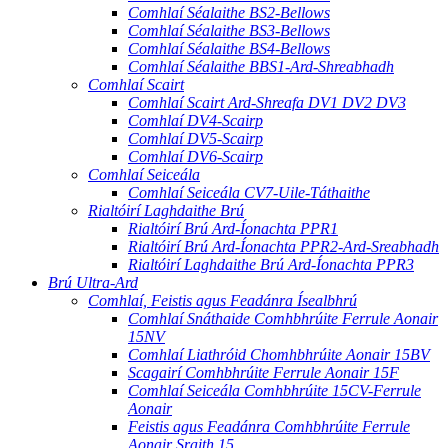
Comhlaí Séalaithe BS2-Bellows
Comhlaí Séalaithe BS3-Bellows
Comhlaí Séalaithe BS4-Bellows
Comhlaí Séalaithe BBS1-Ard-Shreabhadh
Comhlaí Scairt
Comhlaí Scairt Ard-Shreafa DV1 DV2 DV3
Comhlaí DV4-Scairp
Comhlaí DV5-Scairp
Comhlaí DV6-Scairp
Comhlaí Seiceála
Comhlaí Seiceála CV7-Uile-Táthaithe
Rialtóirí Laghdaithe Brú
Rialtóirí Brú Ard-Íonachta PPR1
Rialtóirí Brú Ard-Íonachta PPR2-Ard-Sreabhadh
Rialtóirí Laghdaithe Brú Ard-Íonachta PPR3
Brú Ultra-Ard
Comhlaí, Feistis agus Feadánra Ísealbhrú
Comhlaí Snáthaide Comhbhrúite Ferrule Aonair
15NV
Comhlaí Liathróid Chomhbhrúite Aonair 15BV
Scagairí Comhbhrúite Ferrule Aonair 15F
Comhlaí Seiceála Comhbhrúite 15CV-Ferrule
Aonair
Feistis agus Feadánra Comhbhrúite Ferrule
Aonair Sraith 15