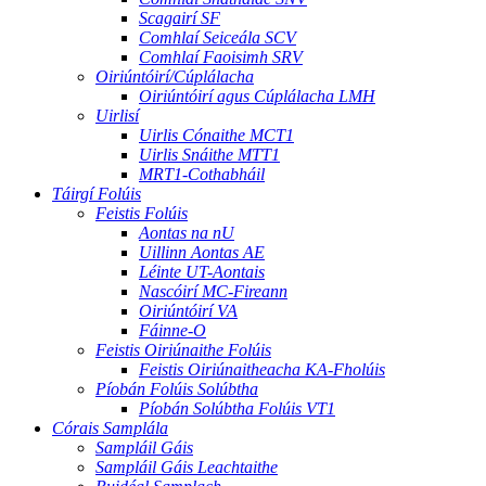
Scagairí SF
Comhlaí Seiceála SCV
Comhlaí Faoisimh SRV
Oiriúntóirí/Cúplálacha
Oiriúntóirí agus Cúplálacha LMH
Uirlisí
Uirlis Cónaithe MCT1
Uirlis Snáithe MTT1
MRT1-Cothabháil
Táirgí Folúis
Feistis Folúis
Aontas na nU
Uillinn Aontas AE
Léinte UT-Aontais
Nascóirí MC-Fireann
Oiriúntóirí VA
Fáinne-O
Feistis Oiriúnaithe Folúis
Feistis Oiriúnaitheacha KA-Fholúis
Píobán Folúis Solúbtha
Píobán Solúbtha Folúis VT1
Córais Samplála
Sampláil Gáis
Sampláil Gáis Leachtaithe