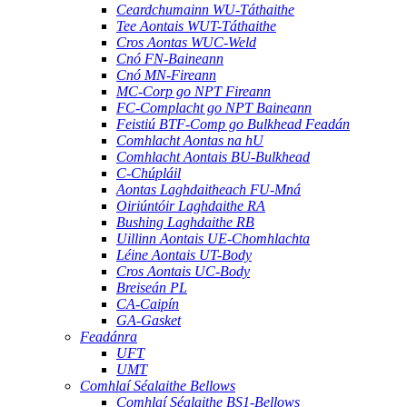
Ceardchumainn WU-Táthaithe
Tee Aontais WUT-Táthaithe
Cros Aontas WUC-Weld
Cnó FN-Baineann
Cnó MN-Fireann
MC-Corp go NPT Fireann
FC-Complacht go NPT Baineann
Feistiú BTF-Comp go Bulkhead Feadán
Comhlacht Aontas na hU
Comhlacht Aontais BU-Bulkhead
C-Chúpláil
Aontas Laghdaitheach FU-Mná
Oiriúntóir Laghdaithe RA
Bushing Laghdaithe RB
Uillinn Aontais UE-Chomhlachta
Léine Aontais UT-Body
Cros Aontais UC-Body
Breiseán PL
CA-Caipín
GA-Gasket
Feadánra
UFT
UMT
Comhlaí Séalaithe Bellows
Comhlaí Séalaithe BS1-Bellows