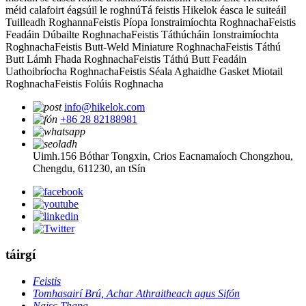
méid calafoirt éagsúil le roghnú
Tá feistis Hikelok éasca le suiteáil
Tuilleadh Roghanna
Feistis Píopa Ionstraimíochta Roghnacha
Feistis
Feadáin Dúbailte Roghnacha
Feistis Táthúcháin Ionstraimíochta
Roghnacha
Feistis Butt-Weld Miniature Roghnacha
Feistis Táthú
Butt Lámh Fhada Roghnacha
Feistis Táthú Butt Feadáin
Uathoibríocha Roghnacha
Feistis Séala Aghaidhe Gasket Miotail
Roghnacha
Feistis Folúis Roghnacha
info@hikelok.com
+86 28 82188981
Uimh.156 Bóthar Tongxin, Crios Eacnamaíoch Chongzhou,
Chengdu, 611230, an tSín
táirgí
Feistis
Tomhasairí Brú, Achar Athraitheach agus Sifón
Naisc Thapa