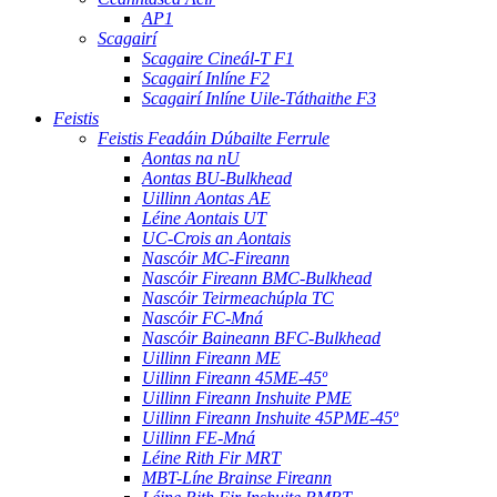
AP1
Scagairí
Scagaire Cineál-T F1
Scagairí Inlíne F2
Scagairí Inlíne Uile-Táthaithe F3
Feistis
Feistis Feadáin Dúbailte Ferrule
Aontas na nU
Aontas BU-Bulkhead
Uillinn Aontas AE
Léine Aontais UT
UC-Crois an Aontais
Nascóir MC-Fireann
Nascóir Fireann BMC-Bulkhead
Nascóir Teirmeachúpla TC
Nascóir FC-Mná
Nascóir Baineann BFC-Bulkhead
Uillinn Fireann ME
Uillinn Fireann 45ME-45º
Uillinn Fireann Inshuite PME
Uillinn Fireann Inshuite 45PME-45º
Uillinn FE-Mná
Léine Rith Fir MRT
MBT-Líne Brainse Fireann