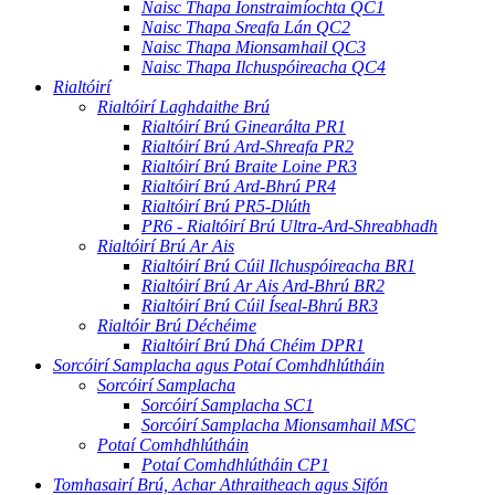
Naisc Thapa Ionstraimíochta QC1
Naisc Thapa Sreafa Lán QC2
Naisc Thapa Mionsamhail QC3
Naisc Thapa Ilchuspóireacha QC4
Rialtóirí
Rialtóirí Laghdaithe Brú
Rialtóirí Brú Ginearálta PR1
Rialtóirí Brú Ard-Shreafa PR2
Rialtóirí Brú Braite Loine PR3
Rialtóirí Brú Ard-Bhrú PR4
Rialtóirí Brú PR5-Dlúth
PR6 - Rialtóirí Brú Ultra-Ard-Shreabhadh
Rialtóirí Brú Ar Ais
Rialtóirí Brú Cúil Ilchuspóireacha BR1
Rialtóirí Brú Ar Ais Ard-Bhrú BR2
Rialtóirí Brú Cúil Íseal-Bhrú BR3
Rialtóir Brú Déchéime
Rialtóirí Brú Dhá Chéim DPR1
Sorcóirí Samplacha agus Potaí Comhdhlútháin
Sorcóirí Samplacha
Sorcóirí Samplacha SC1
Sorcóirí Samplacha Mionsamhail MSC
Potaí Comhdhlútháin
Potaí Comhdhlútháin CP1
Tomhasairí Brú, Achar Athraitheach agus Sifón