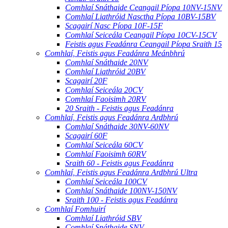
Comhlaí Snáthaide Ceangail Píopa 10NV-15NV
Comhlaí Liathróid Nasctha Píopa 10BV-15BV
Scagairí Nasc Píopa 10F-15F
Comhlaí Seiceála Ceangail Píopa 10CV-15CV
Feistis agus Feadánra Ceangail Píopa Sraith 15
Comhlaí, Feistis agus Feadánra Meánbhrú
Comhlaí Snáthaide 20NV
Comhlaí Liathróid 20BV
Scagairí 20F
Comhlaí Seiceála 20CV
Comhlaí Faoisimh 20RV
20 Sraith - Feistis agus Feadánra
Comhlaí, Feistis agus Feadánra Ardbhrú
Comhlaí Snáthaide 30NV-60NV
Scagairí 60F
Comhlaí Seiceála 60CV
Comhlaí Faoisimh 60RV
Sraith 60 - Feistis agus Feadánra
Comhlaí, Feistis agus Feadánra Ardbhrú Ultra
Comhlaí Seiceála 100CV
Comhlaí Snáthaide 100NV-150NV
Sraith 100 - Feistis agus Feadánra
Comhlaí Fomhuirí
Comhlaí Liathróid SBV
Comhlaí Snáthaide SNV