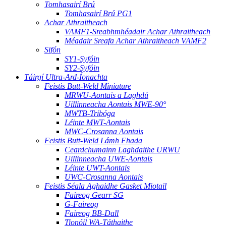
Tomhasairí Brú
Tomhasairí Brú PG1
Achar Athraitheach
VAMF1-Sreabhmhéadair Achar Athraitheach
Méadair Sreafa Achar Athraitheach VAMF2
Sifón
SY1-Syfóin
SY2-Syfóin
Táirgí Ultra-Ard-Íonachta
Feistis Butt-Weld Miniature
MRWU-Aontais a Laghdú
Uillinneacha Aontais MWE-90°
MWTB-Tribóga
Léinte MWT-Aontais
MWC-Crosanna Aontais
Feistis Butt-Weld Lámh Fhada
Ceardchumainn Laghdaithe URWU
Uillinneacha UWE-Aontais
Léinte UWT-Aontais
UWC-Crosanna Aontais
Feistis Séala Aghaidhe Gasket Miotail
Faireog Gearr SG
G-Faireog
Faireog BB-Dall
Tionóil WA-Táthaithe