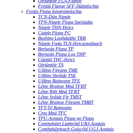
Oiriúntóir FLA-Flange
Feistiú Flange SFF-Sláintíochta
Feistis Píopa Ionstraimíochta
TCN-Dún Nipple
TPN-Nipple Píopa Speisialta
Nipple THN-Heics
Caipín Píopa PC
Bushing Laghdaithe TRB
Nipple Fada TLN-Heicseagánach
Breiseán Píopa TP
Breiseán Píopa Log THP
Cúpláil THC-Heics
Oiriúntóir TA
Uillinn Fireann TME
Uillinn Shráide TSE
Uillinn Baineann TFE
Léine Brainse Mná TFBT
Léine Rith Mná TFRT
Léine Sráide Fir TMST
Léine Brainse Fireann TMBT
TFT-Té Baineann
Cros Mná TFC
TPU-Aontais Píopa go Píopa
Comhpháirt Liathróid UBJ-Aontais
Comhpháirteach Gaiscéid UGJ-Aontais