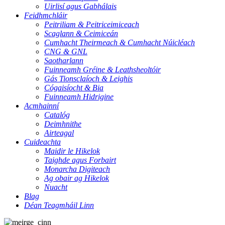
Uirlisí agus Gabhálais
Feidhmchláir
Peitriliam & Peitriceimiceach
Scaglann & Ceimiceán
Cumhacht Theirmeach & Cumhacht Núicléach
CNG & GNL
Saotharlann
Fuinneamh Gréine & Leathsheoltóir
Gás Tionsclaíoch & Leighis
Cógaisíocht & Bia
Fuinneamh Hidrigine
Acmhainní
Catalóg
Deimhnithe
Airteagal
Cuideachta
Maidir le Hikelok
Taighde agus Forbairt
Monarcha Digiteach
Ag obair ag Hikelok
Nuacht
Blag
Déan Teagmháil Linn