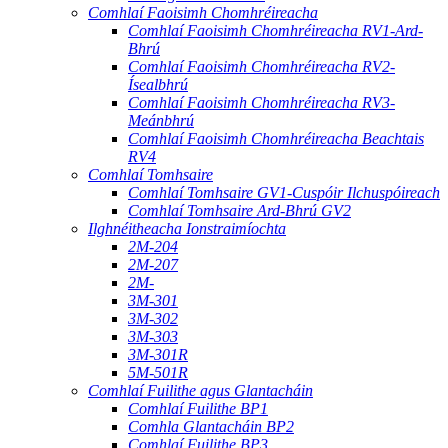
Comhlaí Faoisimh Chomhréireacha
Comhlaí Faoisimh Chomhréireacha RV1-Ard-
Bhrú
Comhlaí Faoisimh Chomhréireacha RV2-
Ísealbhrú
Comhlaí Faoisimh Chomhréireacha RV3-
Meánbhrú
Comhlaí Faoisimh Chomhréireacha Beachtais
RV4
Comhlaí Tomhsaire
Comhlaí Tomhsaire GV1-Cuspóir Ilchuspóireach
Comhlaí Tomhsaire Ard-Bhrú GV2
Ilghnéitheacha Ionstraimíochta
2M-204
2M-207
2M-
3M-301
3M-302
3M-303
3M-301R
5M-501R
Comhlaí Fuilithe agus Glantacháin
Comhlaí Fuilithe BP1
Comhla Glantacháin BP2
Comhlaí Fuilithe BP3