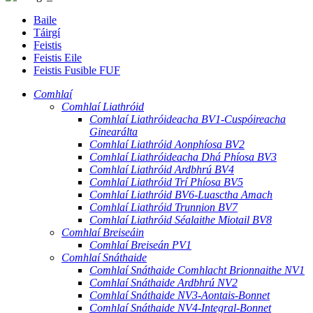
Baile
Táirgí
Feistis
Feistis Eile
Feistis Fusible FUF
Comhlaí
Comhlaí Liathróid
Comhlaí Liathróideacha BV1-Cuspóireacha
Ginearálta
Comhlaí Liathróid Aonphíosa BV2
Comhlaí Liathróideacha Dhá Phíosa BV3
Comhlaí Liathróid Ardbhrú BV4
Comhlaí Liathróid Trí Phíosa BV5
Comhlaí Liathróid BV6-Luasctha Amach
Comhlaí Liathróid Trunnion BV7
Comhlaí Liathróid Séalaithe Miotail BV8
Comhlaí Breiseáin
Comhlaí Breiseán PV1
Comhlaí Snáthaide
Comhlaí Snáthaide Comhlacht Brionnaithe NV1
Comhlaí Snáthaide Ardbhrú NV2
Comhlaí Snáthaide NV3-Aontais-Bonnet
Comhlaí Snáthaide NV4-Integral-Bonnet