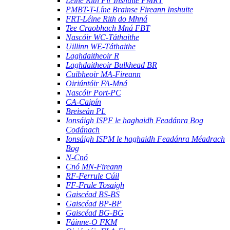
Léine Rith Fir Inshuite PMRT
PMBT-T-Líne Brainse Fireann Inshuite
FRT-Léine Rith do Mhná
Tee Craobhach Mná FBT
Nascóir WC-Táthaithe
Uillinn WE-Táthaithe
Laghdaitheoir R
Laghdaitheoir Bulkhead BR
Cuibheoir MA-Fireann
Oiriúntóir FA-Mná
Nascóir Port-PC
CA-Caipín
Breiseán PL
Ionsáigh ISPF le haghaidh Feadánra Bog
Codánach
Ionsáigh ISPM le haghaidh Feadánra Méadrach
Bog
N-Cnó
Cnó MN-Fireann
RF-Ferrule Cúil
FF-Frule Tosaigh
Gaiscéad BS-BS
Gaiscéad BP-BP
Gaiscéad BG-BG
Fáinne-O FKM