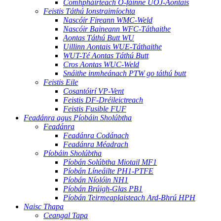
Comhpháirteach O-fáinne UOJ-Aontais
Feistis Táthú Ionstraimíochta
Nascóir Fireann WMC-Weld
Nascóir Baineann WFC-Táthaithe
Aontas Táthú Butt WU
Uillinn Aontais WUE-Táthaithe
WUT-Té Aontas Táthú Butt
Cros Aontas WUC-Weld
Snáithe inmheánach PTW go táthú butt
Feistis Eile
Cosantóirí VP-Vent
Feistis DF-Dréileictreach
Feistis Fusible FUF
Feadánra agus Píobáin Sholúbtha
Feadánra
Feadánra Codánach
Feadánra Méadrach
Píobáin Sholúbtha
Píobán Solúbtha Miotail MF1
Píobán Líneáilte PH1-PTFE
Píobán Níolóin NH1
Píobán Brúigh-Glas PB1
Píobán Teirmeaplaisteach Ard-Bhrú HPH
Naisc Thapa
Ceangal Tapa