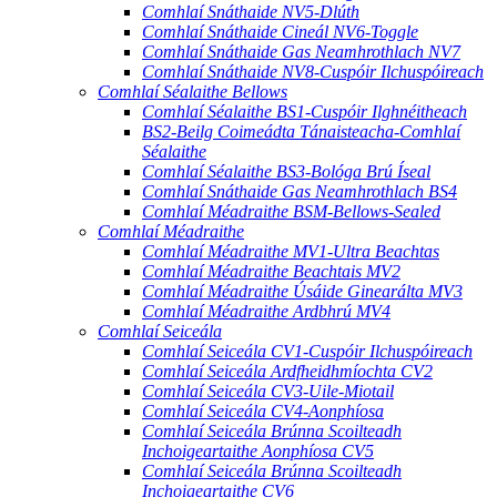
Comhlaí Snáthaide NV5-Dlúth
Comhlaí Snáthaide Cineál NV6-Toggle
Comhlaí Snáthaide Gas Neamhrothlach NV7
Comhlaí Snáthaide NV8-Cuspóir Ilchuspóireach
Comhlaí Séalaithe Bellows
Comhlaí Séalaithe BS1-Cuspóir Ilghnéitheach
BS2-Beilg Coimeádta Tánaisteacha-Comhlaí
Séalaithe
Comhlaí Séalaithe BS3-Bológa Brú Íseal
Comhlaí Snáthaide Gas Neamhrothlach BS4
Comhlaí Méadraithe BSM-Bellows-Sealed
Comhlaí Méadraithe
Comhlaí Méadraithe MV1-Ultra Beachtas
Comhlaí Méadraithe Beachtais MV2
Comhlaí Méadraithe Úsáide Ginearálta MV3
Comhlaí Méadraithe Ardbhrú MV4
Comhlaí Seiceála
Comhlaí Seiceála CV1-Cuspóir Ilchuspóireach
Comhlaí Seiceála Ardfheidhmíochta CV2
Comhlaí Seiceála CV3-Uile-Miotail
Comhlaí Seiceála CV4-Aonphíosa
Comhlaí Seiceála Brúnna Scoilteadh
Inchoigeartaithe Aonphíosa CV5
Comhlaí Seiceála Brúnna Scoilteadh
Inchoigeartaithe CV6