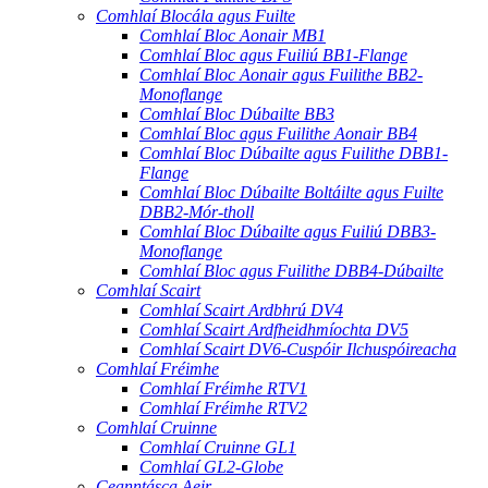
Comhlaí Blocála agus Fuilte
Comhlaí Bloc Aonair MB1
Comhlaí Bloc agus Fuiliú BB1-Flange
Comhlaí Bloc Aonair agus Fuilithe BB2-
Monoflange
Comhlaí Bloc Dúbailte BB3
Comhlaí Bloc agus Fuilithe Aonair BB4
Comhlaí Bloc Dúbailte agus Fuilithe DBB1-
Flange
Comhlaí Bloc Dúbailte Boltáilte agus Fuilte
DBB2-Mór-tholl
Comhlaí Bloc Dúbailte agus Fuiliú DBB3-
Monoflange
Comhlaí Bloc agus Fuilithe DBB4-Dúbailte
Comhlaí Scairt
Comhlaí Scairt Ardbhrú DV4
Comhlaí Scairt Ardfheidhmíochta DV5
Comhlaí Scairt DV6-Cuspóir Ilchuspóireacha
Comhlaí Fréimhe
Comhlaí Fréimhe RTV1
Comhlaí Fréimhe RTV2
Comhlaí Cruinne
Comhlaí Cruinne GL1
Comhlaí GL2-Globe
Ceanntásca Aeir