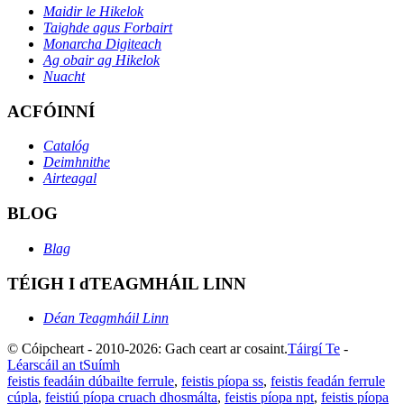
Maidir le Hikelok
Taighde agus Forbairt
Monarcha Digiteach
Ag obair ag Hikelok
Nuacht
ACFÓINNÍ
Catalóg
Deimhnithe
Airteagal
BLOG
Blag
TÉIGH I dTEAGMHÁIL LINN
Déan Teagmháil Linn
© Cóipcheart - 2010-2026: Gach ceart ar cosaint.
Táirgí Te
-
Léarscáil an tSuímh
feistis feadáin dúbailte ferrule
,
feistis píopa ss
,
feistis feadán ferrule
cúpla
,
feistiú píopa cruach dhosmálta
,
feistis píopa npt
,
feistis píopa