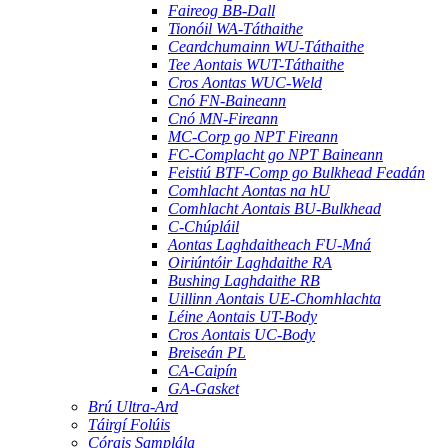
Faireog BB-Dall
Tionóil WA-Táthaithe
Ceardchumainn WU-Táthaithe
Tee Aontais WUT-Táthaithe
Cros Aontas WUC-Weld
Cnó FN-Baineann
Cnó MN-Fireann
MC-Corp go NPT Fireann
FC-Complacht go NPT Baineann
Feistiú BTF-Comp go Bulkhead Feadán
Comhlacht Aontas na hU
Comhlacht Aontais BU-Bulkhead
C-Chúpláil
Aontas Laghdaitheach FU-Mná
Oiriúntóir Laghdaithe RA
Bushing Laghdaithe RB
Uillinn Aontais UE-Chomhlachta
Léine Aontais UT-Body
Cros Aontais UC-Body
Breiseán PL
CA-Caipín
GA-Gasket
Brú Ultra-Ard
Táirgí Folúis
Córais Samplála