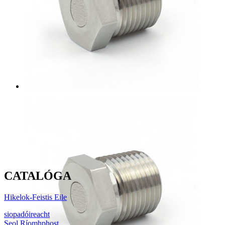
CATALÓGA
Hikelok-Feistis Eile
siopadóireacht
Seol Ríomhphost