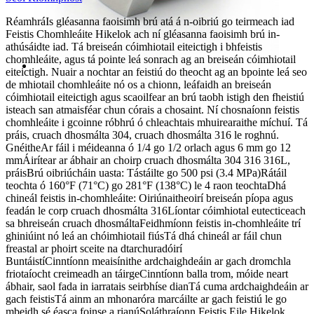
Réamhrá
Is gléasanna faoisimh brú atá á n-oibriú go teirmeach iad
Feistis Chomhleáite Hikelok ach ní gléasanna faoisimh brú in-
athúsáidte iad. Tá breiseán cóimhiotail eiteictigh i bhfeistis
chomhleáite, agus tá pointe leá sonrach ag an breiseán cóimhiotail
eiteictigh. Nuair a nochtar an feistiú do theocht ag an bpointe leá seo
de mhiotail chomhleáite nó os a chionn, leáfaidh an breiseán
cóimhiotail eiteictigh agus scaoilfear an brú taobh istigh den fheistiú
isteach san atmaisféar chun córais a chosaint. Ní chosnaíonn feistis
chomhleáite i gcoinne róbhrú ó chleachtais mhuirearaithe míchuí. Tá
práis, cruach dhosmálta 304, cruach dhosmálta 316 le roghnú.
Gnéithe
Ar fáil i méideanna ó 1/4 go 1/2 orlach agus 6 mm go 12
mm
Áirítear ar ábhair an choirp cruach dhosmálta 304 316 316L,
práis
Brú oibriúcháin uasta: Tástáilte go 500 psi (3.4 MPa)
Rátáil
teochta ó 160°F (71°C) go 281°F (138°C) le 4 raon teochta
Dhá
chineál feistis in-chomhleáite: Oiriúnaitheoirí breiseán píopa agus
feadán le corp cruach dhosmálta 316
Líontar cóimhiotal eutecticeach
sa bhreiseán cruach dhosmálta
Feidhmíonn feistis in-chomhleáite trí
ghiniúint nó leá an chóimhiotail fiús
Tá dhá chineál ar fáil chun
freastal ar phoirt sceite na dtarchuradóirí
Buntáistí
Cinntíonn meaisínithe ardchaighdeáin ar gach dromchla
friotaíocht creimeadh an táirge
Cinntíonn balla trom, móide neart
ábhair, saol fada in iarratais seirbhíse dian
Tá cuma ardchaighdeáin ar
gach feistis
Tá ainm an mhonaróra marcáilte ar gach feistiú le go
mbeidh sé éasca foinse a rianú
Soláthraíonn Feistis Eile Hikelok