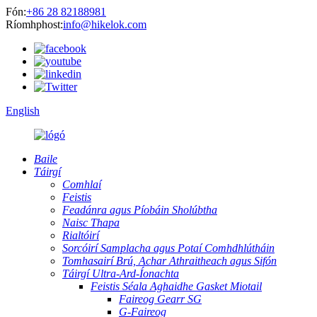
Fón:
+86 28 82188981
Ríomhphost:
info@hikelok.com
English
Baile
Táirgí
Comhlaí
Feistis
Feadánra agus Píobáin Sholúbtha
Naisc Thapa
Rialtóirí
Sorcóirí Samplacha agus Potaí Comhdhlútháin
Tomhasairí Brú, Achar Athraitheach agus Sifón
Táirgí Ultra-Ard-Íonachta
Feistis Séala Aghaidhe Gasket Miotail
Faireog Gearr SG
G-Faireog