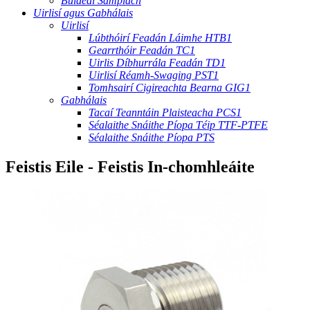
Buidéal Samplach
Uirlisí agus Gabhálais
Uirlisí
Lúbthóirí Feadán Láimhe HTB1
Gearrthóir Feadán TC1
Uirlis Díbhurrála Feadán TD1
Uirlisí Réamh-Swaging PST1
Tomhsairí Cigireachta Bearna GIG1
Gabhálais
Tacaí Teanntáin Plaisteacha PCS1
Séalaithe Snáithe Píopa Téip TTF-PTFE
Séalaithe Snáithe Píopa PTS
Feistis Eile - Feistis In-chomhleáite