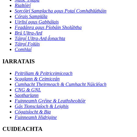
Rialtóirí
Sorcóirí Samplacha agus Potaí Comhdhlútháin
Córais Samplála
Uirlisí agus Gabhálais
Feadánra agus Píobáin Sholúbtha
Brú Ultra-Ard
Táirgí Ultra-Ard-Íonachta
Táirgí Folúis
Comhlaí
IARRATAIS
Peitriliam & Peitriceimiceach
Scaglann & Ceimiceán
Cumhacht Theirmeach & Cumhacht Núicléach
CNG & GNL
Saotharlann
Fuinneamh Gréine & Leathsheoltóir
Gás Tionsclaíoch & Leighis
Cógaisíocht & Bia
Fuinneamh Hidrigine
CUIDEACHTA