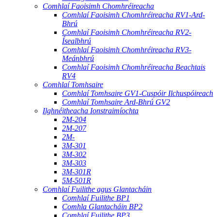
Comhlaí Faoisimh Chomhréireacha
Comhlaí Faoisimh Chomhréireacha RV1-Ard-
Bhrú
Comhlaí Faoisimh Chomhréireacha RV2-
Ísealbhrú
Comhlaí Faoisimh Chomhréireacha RV3-
Meánbhrú
Comhlaí Faoisimh Chomhréireacha Beachtais
RV4
Comhlaí Tomhsaire
Comhlaí Tomhsaire GV1-Cuspóir Ilchuspóireach
Comhlaí Tomhsaire Ard-Bhrú GV2
Ilghnéitheacha Ionstraimíochta
2M-204
2M-207
2M-
3M-301
3M-302
3M-303
3M-301R
5M-501R
Comhlaí Fuilithe agus Glantacháin
Comhlaí Fuilithe BP1
Comhla Glantacháin BP2
Comhlaí Fuilithe BP3