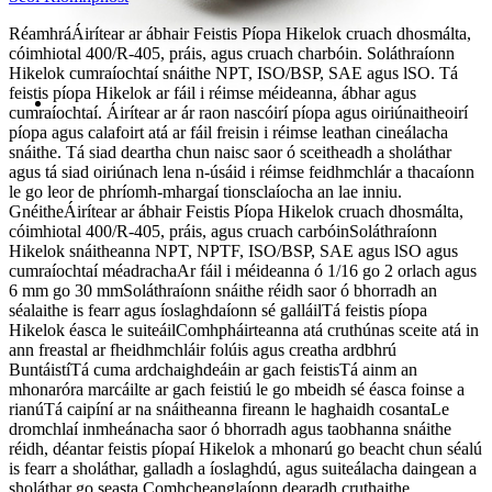
Réamhrá
Áirítear ar ábhair Feistis Píopa Hikelok cruach dhosmálta,
cóimhiotal 400/R-405, práis, agus cruach charbóin. Soláthraíonn
Hikelok cumraíochtaí snáithe NPT, ISO/BSP, SAE agus lSO. Tá
feistis píopa Hikelok ar fáil i réimse méideanna, ábhar agus
cumraíochtaí. Áirítear ar ár raon nascóirí píopa agus oiriúnaitheoirí
píopa agus calafoirt atá ar fáil freisin i réimse leathan cineálacha
snáithe. Tá siad deartha chun naisc saor ó sceitheadh ​​a sholáthar
agus tá siad oiriúnach lena n-úsáid i réimse feidhmchlár a thacaíonn
le go leor de phríomh-mhargaí tionsclaíocha an lae inniu.
Gnéithe
Áirítear ar ábhair Feistis Píopa Hikelok cruach dhosmálta,
cóimhiotal 400/R-405, práis, agus cruach carbóin
Soláthraíonn
Hikelok snáitheanna NPT, NPTF, ISO/BSP, SAE agus lSO agus
cumraíochtaí méadracha
Ar fáil i méideanna ó 1/16 go 2 orlach agus
6 mm go 30 mm
Soláthraíonn snáithe réidh saor ó bhorradh an
séalaithe is fearr agus íoslaghdaíonn sé galláil
Tá feistis píopa
Hikelok éasca le suiteáil
Comhpháirteanna atá cruthúnas sceite atá in
ann freastal ar fheidhmchláir folúis agus creatha ardbhrú
Buntáistí
Tá cuma ardchaighdeáin ar gach feistis
Tá ainm an
mhonaróra marcáilte ar gach feistiú le go mbeidh sé éasca foinse a
rianú
Tá caipíní ar na snáitheanna fireann le haghaidh cosanta
Le
dromchlaí inmheánacha saor ó bhorradh agus taobhanna snáithe
réidh, déantar feistis píopaí Hikelok a mhonarú go beacht chun séalú
is fearr a sholáthar, galladh a íoslaghdú, agus suiteálacha daingean a
sholáthar go seasta.
Comhcheanglaíonn dearadh cruthaithe,