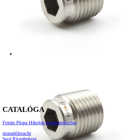
CATALÓGA
Feistis Píopa Hikelok-Ionstraimíochta
siopadóireacht
Seol Ríomhphost