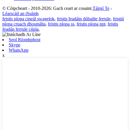
© Cóipcheart - 2010-2026: Gach ceart ar cosaint.
Táirgí Te
-
Léarscáil an tSuímh
feistis píopa cineál swagelok
,
feistis feadáin dúbailte ferrule
,
feistiú
píopa cruach dhosmálta
,
feistis píopa ss
,
feistis píopa npt
,
feistis
feadán ferrule cúpla
,
Seol Ríomhphost
Skype
WhatsApp
x