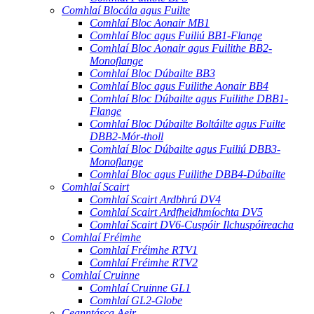
Comhlaí Blocála agus Fuilte
Comhlaí Bloc Aonair MB1
Comhlaí Bloc agus Fuiliú BB1-Flange
Comhlaí Bloc Aonair agus Fuilithe BB2-
Monoflange
Comhlaí Bloc Dúbailte BB3
Comhlaí Bloc agus Fuilithe Aonair BB4
Comhlaí Bloc Dúbailte agus Fuilithe DBB1-
Flange
Comhlaí Bloc Dúbailte Boltáilte agus Fuilte
DBB2-Mór-tholl
Comhlaí Bloc Dúbailte agus Fuiliú DBB3-
Monoflange
Comhlaí Bloc agus Fuilithe DBB4-Dúbailte
Comhlaí Scairt
Comhlaí Scairt Ardbhrú DV4
Comhlaí Scairt Ardfheidhmíochta DV5
Comhlaí Scairt DV6-Cuspóir Ilchuspóireacha
Comhlaí Fréimhe
Comhlaí Fréimhe RTV1
Comhlaí Fréimhe RTV2
Comhlaí Cruinne
Comhlaí Cruinne GL1
Comhlaí GL2-Globe
Ceanntásca Aeir