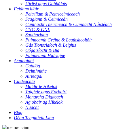
Uirlisí agus Gabhálais
Feidhmchláir
Peitriliam & Peitriceimiceach
Scaglann & Ceimiceán
Cumhacht Theirmeach & Cumhacht Núicléach
CNG & GNL
Saotharlann
Fuinneamh Gréine & Leathsheoltóir
Gás Tionsclaíoch & Leighis
Cógaisíocht & Bia
Fuinneamh Hidrigine
Acmhainní
Catalóg
Deimhnithe
Airteagal
Cuideachta
Maidir le Hikelok
Taighde agus Forbairt
Monarcha Digiteach
Ag obair ag Hikelok
Nuacht
Blag
Déan Teagmháil Linn