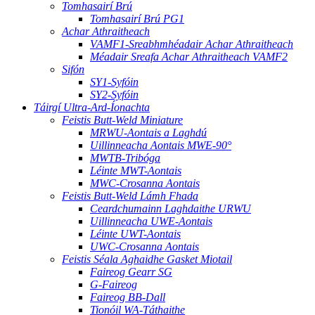
Tomhasairí Brú
Tomhasairí Brú PG1
Achar Athraitheach
VAMF1-Sreabhmhéadair Achar Athraitheach
Méadair Sreafa Achar Athraitheach VAMF2
Sifón
SY1-Syfóin
SY2-Syfóin
Táirgí Ultra-Ard-Íonachta
Feistis Butt-Weld Miniature
MRWU-Aontais a Laghdú
Uillinneacha Aontais MWE-90°
MWTB-Tribóga
Léinte MWT-Aontais
MWC-Crosanna Aontais
Feistis Butt-Weld Lámh Fhada
Ceardchumainn Laghdaithe URWU
Uillinneacha UWE-Aontais
Léinte UWT-Aontais
UWC-Crosanna Aontais
Feistis Séala Aghaidhe Gasket Miotail
Faireog Gearr SG
G-Faireog
Faireog BB-Dall
Tionóil WA-Táthaithe