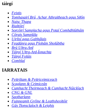
táirgí
Feistis
Tomhasairí Brú, Achar Athraitheach agus Sifón
Naisc Thapa
Rialtóirí
Sorcóirí Samplacha agus Potaí Comhdhlútháin
Córais Samplála
Uirlisí agus Gabhálais
Feadánra agus Píobáin Sholúbtha
Brú Ultra-Ard
Táirgí Ultra-Ard-Íonachta
Táirgí Folúis
Comhlaí
IARRATAIS
Peitriliam & Peitriceimiceach
Scaglann & Ceimiceán
Cumhacht Theirmeach & Cumhacht Núicléach
CNG & GNL
Saotharlann
Fuinneamh Gréine & Leathsheoltóir
Gás Tionsclaíoch & Leighis