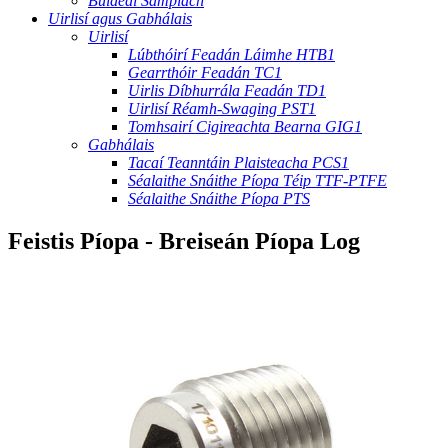
Buidéal Samplach
Uirlisí agus Gabhálais
Uirlisí
Lúbthóirí Feadán Láimhe HTB1
Gearrthóir Feadán TC1
Uirlis Díbhurrála Feadán TD1
Uirlisí Réamh-Swaging PST1
Tomhsairí Cigireachta Bearna GIG1
Gabhálais
Tacaí Teanntáin Plaisteacha PCS1
Séalaithe Snáithe Píopa Téip TTF-PTFE
Séalaithe Snáithe Píopa PTS
Feistis Píopa - Breiseán Píopa Log