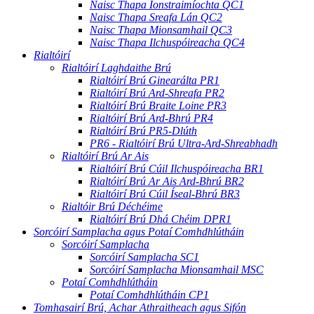
Naisc Thapa Ionstraimíochta QC1
Naisc Thapa Sreafa Lán QC2
Naisc Thapa Mionsamhail QC3
Naisc Thapa Ilchuspóireacha QC4
Rialtóirí
Rialtóirí Laghdaithe Brú
Rialtóirí Brú Ginearálta PR1
Rialtóirí Brú Ard-Shreafa PR2
Rialtóirí Brú Braite Loine PR3
Rialtóirí Brú Ard-Bhrú PR4
Rialtóirí Brú PR5-Dlúth
PR6 - Rialtóirí Brú Ultra-Ard-Shreabhadh
Rialtóirí Brú Ar Ais
Rialtóirí Brú Cúil Ilchuspóireacha BR1
Rialtóirí Brú Ar Ais Ard-Bhrú BR2
Rialtóirí Brú Cúil Íseal-Bhrú BR3
Rialtóir Brú Déchéime
Rialtóirí Brú Dhá Chéim DPR1
Sorcóirí Samplacha agus Potaí Comhdhlútháin
Sorcóirí Samplacha
Sorcóirí Samplacha SC1
Sorcóirí Samplacha Mionsamhail MSC
Potaí Comhdhlútháin
Potaí Comhdhlútháin CP1
Tomhasairí Brú, Achar Athraitheach agus Sifón