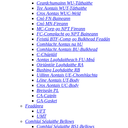
Ceardchumainn WU-Táthaithe
Tee Aontais WUT-Táthaithe
Cros Aontas WUC-Weld
Cnó FN-Baineann
Cnó MN-Fireann
MC-Corp go NPT Fireann
FC-Complacht go NPT Baineann
Feistiú BTF-Comp go Bulkhead Feadán
Comhlacht Aontas na hU
Comhlacht Aontais BU-Bulkhead
C-Chúpláil
Aontas Laghdaitheach FU-Mná
Oiriúntóir Laghdaithe RA
Bushing Laghdaithe RB
Uillinn Aontais UE-Chomhlachta
Léine Aontais UT-Body
Cros Aontais UC-Body
Breiseán PL
CA-Caipín
GA-Gasket
Feadánra
UFT
UMT
Comhlaí Séalaithe Bellows
Comhlaí Séalaithe BS1-Bellows