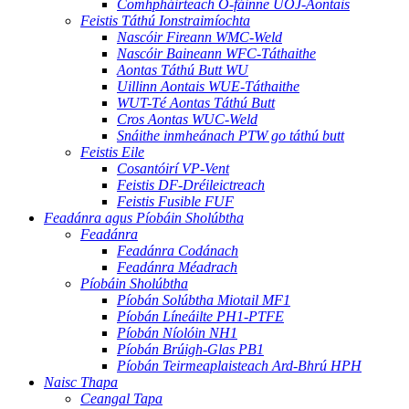
Comhpháirteach O-fáinne UOJ-Aontais
Feistis Táthú Ionstraimíochta
Nascóir Fireann WMC-Weld
Nascóir Baineann WFC-Táthaithe
Aontas Táthú Butt WU
Uillinn Aontais WUE-Táthaithe
WUT-Té Aontas Táthú Butt
Cros Aontas WUC-Weld
Snáithe inmheánach PTW go táthú butt
Feistis Eile
Cosantóirí VP-Vent
Feistis DF-Dréileictreach
Feistis Fusible FUF
Feadánra agus Píobáin Sholúbtha
Feadánra
Feadánra Codánach
Feadánra Méadrach
Píobáin Sholúbtha
Píobán Solúbtha Miotail MF1
Píobán Líneáilte PH1-PTFE
Píobán Níolóin NH1
Píobán Brúigh-Glas PB1
Píobán Teirmeaplaisteach Ard-Bhrú HPH
Naisc Thapa
Ceangal Tapa