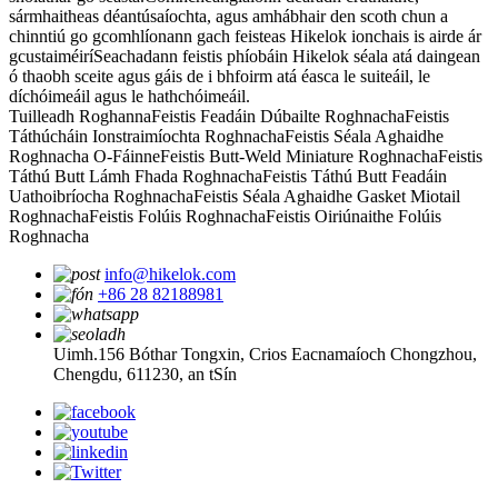
sármhaitheas déantúsaíochta, agus amhábhair den scoth chun a
chinntiú go gcomhlíonann gach feisteas Hikelok ionchais is airde ár
gcustaiméirí
Seachadann feistis phíobáin Hikelok séala atá daingean
ó thaobh sceite agus gáis de i bhfoirm atá éasca le suiteáil, le
díchóimeáil agus le hathchóimeáil.
Tuilleadh Roghanna
Feistis Feadáin Dúbailte Roghnacha
Feistis
Táthúcháin Ionstraimíochta Roghnacha
Feistis Séala Aghaidhe
Roghnacha O-Fáinne
Feistis Butt-Weld Miniature Roghnacha
Feistis
Táthú Butt Lámh Fhada Roghnacha
Feistis Táthú Butt Feadáin
Uathoibríocha Roghnacha
Feistis Séala Aghaidhe Gasket Miotail
Roghnacha
Feistis Folúis Roghnacha
Feistis Oiriúnaithe Folúis
Roghnacha
info@hikelok.com
+86 28 82188981
Uimh.156 Bóthar Tongxin, Crios Eacnamaíoch Chongzhou,
Chengdu, 611230, an tSín