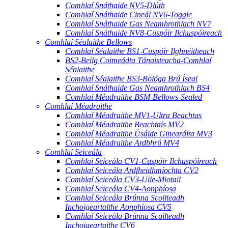
Comhlaí Snáthaide NV5-Dlúth
Comhlaí Snáthaide Cineál NV6-Toggle
Comhlaí Snáthaide Gas Neamhrothlach NV7
Comhlaí Snáthaide NV8-Cuspóir Ilchuspóireach
Comhlaí Séalaithe Bellows
Comhlaí Séalaithe BS1-Cuspóir Ilghnéitheach
BS2-Beilg Coimeádta Tánaisteacha-Comhlaí
Séalaithe
Comhlaí Séalaithe BS3-Bológa Brú Íseal
Comhlaí Snáthaide Gas Neamhrothlach BS4
Comhlaí Méadraithe BSM-Bellows-Sealed
Comhlaí Méadraithe
Comhlaí Méadraithe MV1-Ultra Beachtas
Comhlaí Méadraithe Beachtais MV2
Comhlaí Méadraithe Úsáide Ginearálta MV3
Comhlaí Méadraithe Ardbhrú MV4
Comhlaí Seiceála
Comhlaí Seiceála CV1-Cuspóir Ilchuspóireach
Comhlaí Seiceála Ardfheidhmíochta CV2
Comhlaí Seiceála CV3-Uile-Miotail
Comhlaí Seiceála CV4-Aonphíosa
Comhlaí Seiceála Brúnna Scoilteadh
Inchoigeartaithe Aonphíosa CV5
Comhlaí Seiceála Brúnna Scoilteadh
Inchoigeartaithe CV6