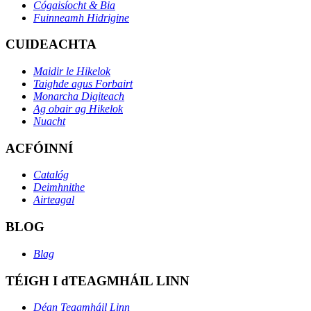
Cógaisíocht & Bia
Fuinneamh Hidrigine
CUIDEACHTA
Maidir le Hikelok
Taighde agus Forbairt
Monarcha Digiteach
Ag obair ag Hikelok
Nuacht
ACFÓINNÍ
Catalóg
Deimhnithe
Airteagal
BLOG
Blag
TÉIGH I dTEAGMHÁIL LINN
Déan Teagmháil Linn