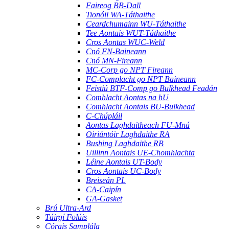
Faireog BB-Dall
Tionóil WA-Táthaithe
Ceardchumainn WU-Táthaithe
Tee Aontais WUT-Táthaithe
Cros Aontas WUC-Weld
Cnó FN-Baineann
Cnó MN-Fireann
MC-Corp go NPT Fireann
FC-Complacht go NPT Baineann
Feistiú BTF-Comp go Bulkhead Feadán
Comhlacht Aontas na hU
Comhlacht Aontais BU-Bulkhead
C-Chúpláil
Aontas Laghdaitheach FU-Mná
Oiriúntóir Laghdaithe RA
Bushing Laghdaithe RB
Uillinn Aontais UE-Chomhlachta
Léine Aontais UT-Body
Cros Aontais UC-Body
Breiseán PL
CA-Caipín
GA-Gasket
Brú Ultra-Ard
Táirgí Folúis
Córais Samplála