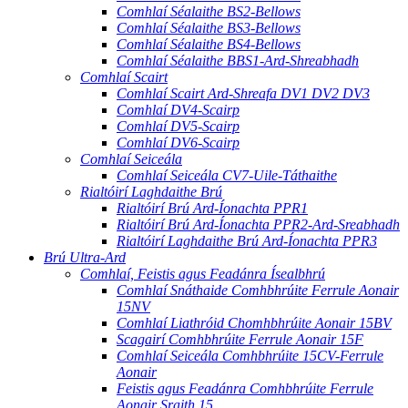
Comhlaí Séalaithe BS2-Bellows
Comhlaí Séalaithe BS3-Bellows
Comhlaí Séalaithe BS4-Bellows
Comhlaí Séalaithe BBS1-Ard-Shreabhadh
Comhlaí Scairt
Comhlaí Scairt Ard-Shreafa DV1 DV2 DV3
Comhlaí DV4-Scairp
Comhlaí DV5-Scairp
Comhlaí DV6-Scairp
Comhlaí Seiceála
Comhlaí Seiceála CV7-Uile-Táthaithe
Rialtóirí Laghdaithe Brú
Rialtóirí Brú Ard-Íonachta PPR1
Rialtóirí Brú Ard-Íonachta PPR2-Ard-Sreabhadh
Rialtóirí Laghdaithe Brú Ard-Íonachta PPR3
Brú Ultra-Ard
Comhlaí, Feistis agus Feadánra Ísealbhrú
Comhlaí Snáthaide Comhbhrúite Ferrule Aonair
15NV
Comhlaí Liathróid Chomhbhrúite Aonair 15BV
Scagairí Comhbhrúite Ferrule Aonair 15F
Comhlaí Seiceála Comhbhrúite 15CV-Ferrule
Aonair
Feistis agus Feadánra Comhbhrúite Ferrule
Aonair Sraith 15