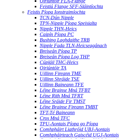
Oiriúntóir FLA-Flange
Feistiú Flange SFF-Sláintíochta
Feistis Píopa Ionstraimíochta
TCN-Dún Nipple
TPN-Nipple Píopa Speisialta
Nipple THN-Heics
Caipín Píopa PC
Bushing Laghdaithe TRB
Nipple Fada TLN-Heicseagánach
Breiseán Píopa TP
Breiseán Píopa Log THP
Cúpláil THC-Heics
Oiriúntóir TA
Uillinn Fireann TME
Uillinn Shráide TSE
Uillinn Baineann TFE
Léine Brainse Mná TFBT
Léine Rith Mná TFRT
Léine Sráide Fir TMST
Léine Brainse Fireann TMBT
TFT-Té Baineann
Cros Mná TFC
TPU-Aontais Píopa go Píopa
Comhpháirt Liathróid UBJ-Aontais
Comhpháirteach Gaiscéid UGJ-Aontais