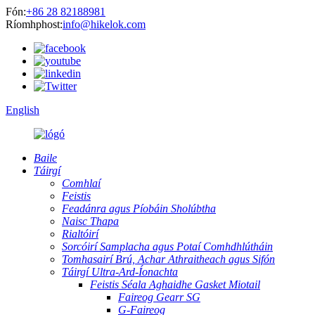
Fón:
+86 28 82188981
Ríomhphost:
info@hikelok.com
English
Baile
Táirgí
Comhlaí
Feistis
Feadánra agus Píobáin Sholúbtha
Naisc Thapa
Rialtóirí
Sorcóirí Samplacha agus Potaí Comhdhlútháin
Tomhasairí Brú, Achar Athraitheach agus Sifón
Táirgí Ultra-Ard-Íonachta
Feistis Séala Aghaidhe Gasket Miotail
Faireog Gearr SG
G-Faireog