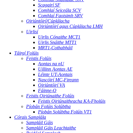
Scagairí SF
Comhlaí Seiceála SCV
Comhlaí Faoisimh SRV
Oiriúntóirí/Cúplálacha
Oiriúntóirí agus Cúplálacha LMH
Uirlisí
Uirlis Cónaithe MCT1
Uirlis Snáithe MTT1
MRT1-Cothabháil
Táirgí Folúis
Feistis Folúis
Aontas na nU
Uillinn Aontas AE
Léinte UT-Aontais
Nascóirí MC-Fireann
Oiriúntóirí VA
Fáinne-O
Feistis Oiriúnaithe Folúis
Feistis Oiriúnaitheacha KA-Fholúis
Píobán Folúis Solúbtha
Píobán Solúbtha Folúis VT1
Córais Samplála
Sampláil Gáis
Sampláil Gáis Leachtaithe