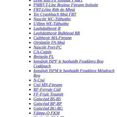
Léine Rith Fir Inshuite PMRT
PMBT-T-Líne Brainse Fireann Inshuite
FRT-Léine Rith do Mhná
Tee Craobhach Mná FBT
Nascóir WC-Táthaithe
Uillinn WE-Táthaithe
Laghdaitheoir R
Laghdaitheoir Bulkhead BR
Cuibheoir MA-Fireann
Oiriúntóir FA-Mná
Nascóir Port-PC
CA-Caipín
Breiseán PL
Ionsáigh ISPF le haghaidh Feadánra Bog
Codánach
Ionsáigh ISPM le haghaidh Feadánra Méadrach
Bog
N-Cnó
Cnó MN-Fireann
RF-Ferrule Cúil
FF-Frule Tosaigh
Gaiscéad BS-BS
Gaiscéad BP-BP
Gaiscéad BG-BG
Fáinne-O FKM