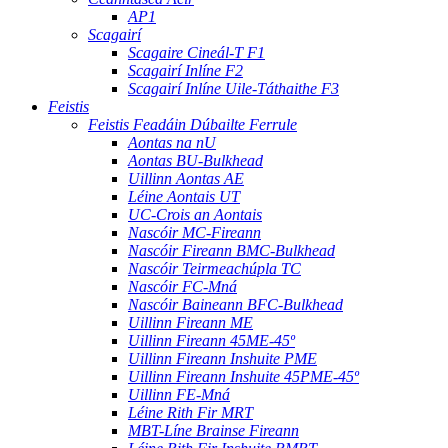
AP1
Scagairí
Scagaire Cineál-T F1
Scagairí Inlíne F2
Scagairí Inlíne Uile-Táthaithe F3
Feistis
Feistis Feadáin Dúbailte Ferrule
Aontas na nU
Aontas BU-Bulkhead
Uillinn Aontas AE
Léine Aontais UT
UC-Crois an Aontais
Nascóir MC-Fireann
Nascóir Fireann BMC-Bulkhead
Nascóir Teirmeachúpla TC
Nascóir FC-Mná
Nascóir Baineann BFC-Bulkhead
Uillinn Fireann ME
Uillinn Fireann 45ME-45º
Uillinn Fireann Inshuite PME
Uillinn Fireann Inshuite 45PME-45º
Uillinn FE-Mná
Léine Rith Fir MRT
MBT-Líne Brainse Fireann