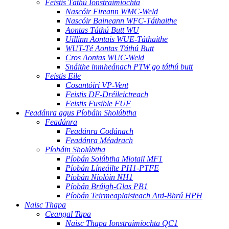
Feistis Táthú Ionstraimíochta
Nascóir Fireann WMC-Weld
Nascóir Baineann WFC-Táthaithe
Aontas Táthú Butt WU
Uillinn Aontais WUE-Táthaithe
WUT-Té Aontas Táthú Butt
Cros Aontas WUC-Weld
Snáithe inmheánach PTW go táthú butt
Feistis Eile
Cosantóirí VP-Vent
Feistis DF-Dréileictreach
Feistis Fusible FUF
Feadánra agus Píobáin Sholúbtha
Feadánra
Feadánra Codánach
Feadánra Méadrach
Píobáin Sholúbtha
Píobán Solúbtha Miotail MF1
Píobán Líneáilte PH1-PTFE
Píobán Níolóin NH1
Píobán Brúigh-Glas PB1
Píobán Teirmeaplaisteach Ard-Bhrú HPH
Naisc Thapa
Ceangal Tapa
Naisc Thapa Ionstraimíochta QC1