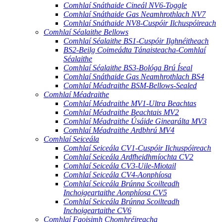
Comhlaí Snáthaide Cineál NV6-Toggle
Comhlaí Snáthaide Gas Neamhrothlach NV7
Comhlaí Snáthaide NV8-Cuspóir Ilchuspóireach
Comhlaí Séalaithe Bellows
Comhlaí Séalaithe BS1-Cuspóir Ilghnéitheach
BS2-Beilg Coimeádta Tánaisteacha-Comhlaí
Séalaithe
Comhlaí Séalaithe BS3-Bológa Brú Íseal
Comhlaí Snáthaide Gas Neamhrothlach BS4
Comhlaí Méadraithe BSM-Bellows-Sealed
Comhlaí Méadraithe
Comhlaí Méadraithe MV1-Ultra Beachtas
Comhlaí Méadraithe Beachtais MV2
Comhlaí Méadraithe Úsáide Ginearálta MV3
Comhlaí Méadraithe Ardbhrú MV4
Comhlaí Seiceála
Comhlaí Seiceála CV1-Cuspóir Ilchuspóireach
Comhlaí Seiceála Ardfheidhmíochta CV2
Comhlaí Seiceála CV3-Uile-Miotail
Comhlaí Seiceála CV4-Aonphíosa
Comhlaí Seiceála Brúnna Scoilteadh
Inchoigeartaithe Aonphíosa CV5
Comhlaí Seiceála Brúnna Scoilteadh
Inchoigeartaithe CV6
Comhlaí Faoisimh Chomhréireacha