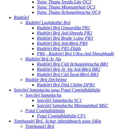
Naisc Thapa Sreafa Lán QC2
Naisc Thapa Mionsamhail QC3
Naisc Thapa Ilchuspóireacha QC4
Rialtóirí
Rialtóirí Laghdaithe Brú
Rialtóirí Brú Ginearálta PR1
Rialtóirí Brú Ard-Shreafa PR2
Rialtóirí Brú Braite Loine PR3
Rialtóirí Brú Ard-Bhrú PR4
Rialtóirí Brú PR5-Dlúth
PR6 - Rialtóirí Brú Ultra-Ard-Shreabhadh
Rialtóirí Brú Ar Ais
Rialtóirí Brú Cúil Ilchuspóireacha BR1
Rialtóirí Brú Ar Ais Ard-Bhrú BR2
Rialtóirí Brú Cúil Íseal-Bhrú BR3
Rialtóir Brú Déchéime
Rialtóirí Brú Dhá Chéim DPR1
Sorcóirí Samplacha agus Potaí Comhdhlútháin
Sorcóirí Samplacha
Sorcóirí Samplacha SC1
Sorcóirí Samplacha Mionsamhail MSC
Potaí Comhdhlútháin
Potaí Comhdhlútháin CP1
Tomhasairí Brú, Achar Athraitheach agus Sifón
Tomhasairí Brú