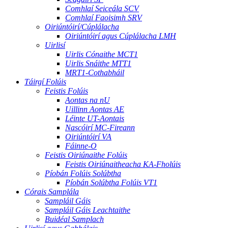
Comhlaí Seiceála SCV
Comhlaí Faoisimh SRV
Oiriúntóirí/Cúplálacha
Oiriúntóirí agus Cúplálacha LMH
Uirlisí
Uirlis Cónaithe MCT1
Uirlis Snáithe MTT1
MRT1-Cothabháil
Táirgí Folúis
Feistis Folúis
Aontas na nU
Uillinn Aontas AE
Léinte UT-Aontais
Nascóirí MC-Fireann
Oiriúntóirí VA
Fáinne-O
Feistis Oiriúnaithe Folúis
Feistis Oiriúnaitheacha KA-Fholúis
Píobán Folúis Solúbtha
Píobán Solúbtha Folúis VT1
Córais Samplála
Sampláil Gáis
Sampláil Gáis Leachtaithe
Buidéal Samplach