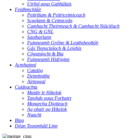
Uirlisí agus Gabhálais
Feidhmchláir
Peitriliam & Peitriceimiceach
Scaglann & Ceimiceán
Cumhacht Theirmeach & Cumhacht Núicléach
CNG & GNL
Saotharlann
Fuinneamh Gréine & Leathsheoltóir
Gás Tionsclaíoch & Leighis
Cógaisíocht & Bia
Fuinneamh Hidrigine
Acmhainní
Catalóg
Deimhnithe
Airteagal
Cuideachta
Maidir le Hikelok
Taighde agus Forbairt
Monarcha Digiteach
Ag obair ag Hikelok
Nuacht
Blag
Déan Teagmháil Linn