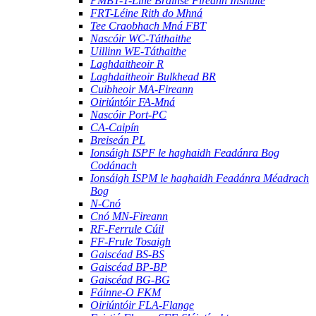
PMBT-T-Líne Brainse Fireann Inshuite
FRT-Léine Rith do Mhná
Tee Craobhach Mná FBT
Nascóir WC-Táthaithe
Uillinn WE-Táthaithe
Laghdaitheoir R
Laghdaitheoir Bulkhead BR
Cuibheoir MA-Fireann
Oiriúntóir FA-Mná
Nascóir Port-PC
CA-Caipín
Breiseán PL
Ionsáigh ISPF le haghaidh Feadánra Bog
Codánach
Ionsáigh ISPM le haghaidh Feadánra Méadrach
Bog
N-Cnó
Cnó MN-Fireann
RF-Ferrule Cúil
FF-Frule Tosaigh
Gaiscéad BS-BS
Gaiscéad BP-BP
Gaiscéad BG-BG
Fáinne-O FKM
Oiriúntóir FLA-Flange