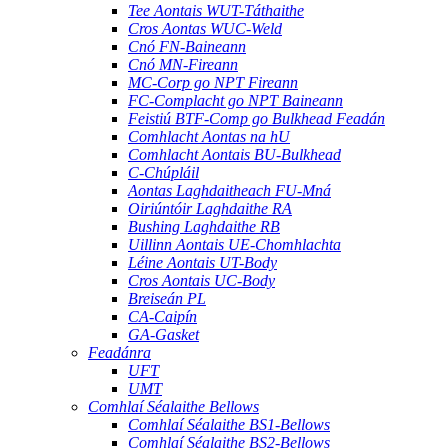
Tee Aontais WUT-Táthaithe
Cros Aontas WUC-Weld
Cnó FN-Baineann
Cnó MN-Fireann
MC-Corp go NPT Fireann
FC-Complacht go NPT Baineann
Feistiú BTF-Comp go Bulkhead Feadán
Comhlacht Aontas na hU
Comhlacht Aontais BU-Bulkhead
C-Chúpláil
Aontas Laghdaitheach FU-Mná
Oiriúntóir Laghdaithe RA
Bushing Laghdaithe RB
Uillinn Aontais UE-Chomhlachta
Léine Aontais UT-Body
Cros Aontais UC-Body
Breiseán PL
CA-Caipín
GA-Gasket
Feadánra
UFT
UMT
Comhlaí Séalaithe Bellows
Comhlaí Séalaithe BS1-Bellows
Comhlaí Séalaithe BS2-Bellows