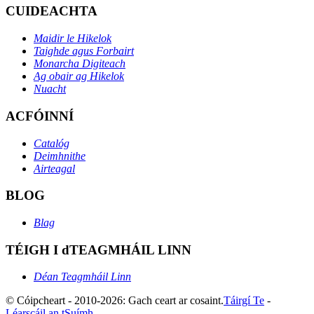
CUIDEACHTA
Maidir le Hikelok
Taighde agus Forbairt
Monarcha Digiteach
Ag obair ag Hikelok
Nuacht
ACFÓINNÍ
Catalóg
Deimhnithe
Airteagal
BLOG
Blag
TÉIGH I dTEAGMHÁIL LINN
Déan Teagmháil Linn
© Cóipcheart - 2010-2026: Gach ceart ar cosaint.
Táirgí Te
-
Léarscáil an tSuímh