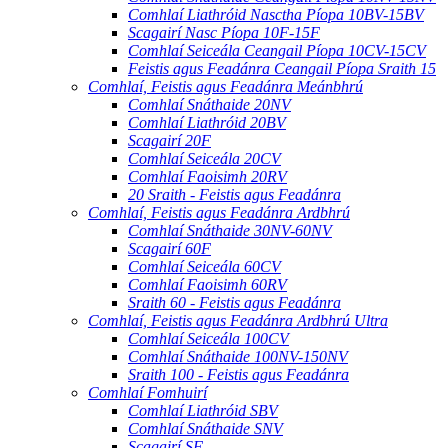
Comhlaí Liathróid Nasctha Píopa 10BV-15BV
Scagairí Nasc Píopa 10F-15F
Comhlaí Seiceála Ceangail Píopa 10CV-15CV
Feistis agus Feadánra Ceangail Píopa Sraith 15
Comhlaí, Feistis agus Feadánra Meánbhrú
Comhlaí Snáthaide 20NV
Comhlaí Liathróid 20BV
Scagairí 20F
Comhlaí Seiceála 20CV
Comhlaí Faoisimh 20RV
20 Sraith - Feistis agus Feadánra
Comhlaí, Feistis agus Feadánra Ardbhrú
Comhlaí Snáthaide 30NV-60NV
Scagairí 60F
Comhlaí Seiceála 60CV
Comhlaí Faoisimh 60RV
Sraith 60 - Feistis agus Feadánra
Comhlaí, Feistis agus Feadánra Ardbhrú Ultra
Comhlaí Seiceála 100CV
Comhlaí Snáthaide 100NV-150NV
Sraith 100 - Feistis agus Feadánra
Comhlaí Fomhuirí
Comhlaí Liathróid SBV
Comhlaí Snáthaide SNV
Scagairí SF