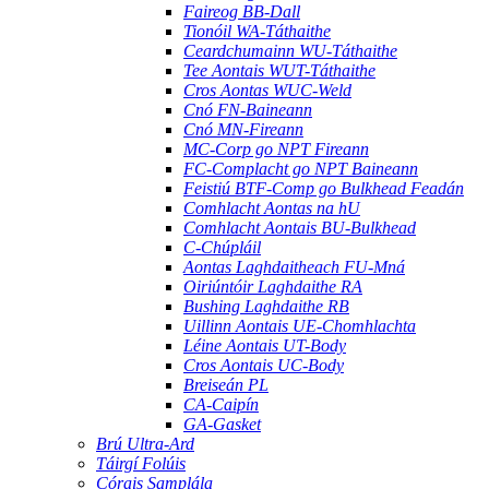
Faireog BB-Dall
Tionóil WA-Táthaithe
Ceardchumainn WU-Táthaithe
Tee Aontais WUT-Táthaithe
Cros Aontas WUC-Weld
Cnó FN-Baineann
Cnó MN-Fireann
MC-Corp go NPT Fireann
FC-Complacht go NPT Baineann
Feistiú BTF-Comp go Bulkhead Feadán
Comhlacht Aontas na hU
Comhlacht Aontais BU-Bulkhead
C-Chúpláil
Aontas Laghdaitheach FU-Mná
Oiriúntóir Laghdaithe RA
Bushing Laghdaithe RB
Uillinn Aontais UE-Chomhlachta
Léine Aontais UT-Body
Cros Aontais UC-Body
Breiseán PL
CA-Caipín
GA-Gasket
Brú Ultra-Ard
Táirgí Folúis
Córais Samplála