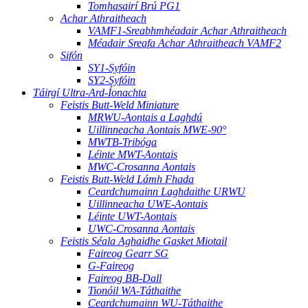
Tomhasairí Brú PG1
Achar Athraitheach
VAMF1-Sreabhmhéadair Achar Athraitheach
Méadair Sreafa Achar Athraitheach VAMF2
Sifón
SY1-Syfóin
SY2-Syfóin
Táirgí Ultra-Ard-Íonachta
Feistis Butt-Weld Miniature
MRWU-Aontais a Laghdú
Uillinneacha Aontais MWE-90°
MWTB-Tribóga
Léinte MWT-Aontais
MWC-Crosanna Aontais
Feistis Butt-Weld Lámh Fhada
Ceardchumainn Laghdaithe URWU
Uillinneacha UWE-Aontais
Léinte UWT-Aontais
UWC-Crosanna Aontais
Feistis Séala Aghaidhe Gasket Miotail
Faireog Gearr SG
G-Faireog
Faireog BB-Dall
Tionóil WA-Táthaithe
Ceardchumainn WU-Táthaithe