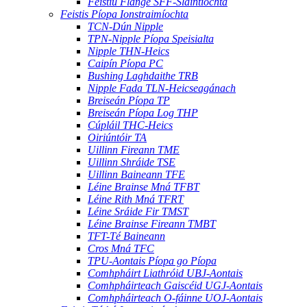
Feistiú Flange SFF-Sláintíochta
Feistis Píopa Ionstraimíochta
TCN-Dún Nipple
TPN-Nipple Píopa Speisialta
Nipple THN-Heics
Caipín Píopa PC
Bushing Laghdaithe TRB
Nipple Fada TLN-Heicseagánach
Breiseán Píopa TP
Breiseán Píopa Log THP
Cúpláil THC-Heics
Oiriúntóir TA
Uillinn Fireann TME
Uillinn Shráide TSE
Uillinn Baineann TFE
Léine Brainse Mná TFBT
Léine Rith Mná TFRT
Léine Sráide Fir TMST
Léine Brainse Fireann TMBT
TFT-Té Baineann
Cros Mná TFC
TPU-Aontais Píopa go Píopa
Comhpháirt Liathróid UBJ-Aontais
Comhpháirteach Gaiscéid UGJ-Aontais
Comhpháirteach O-fáinne UOJ-Aontais