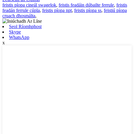
feistis píopa cineál swagelok
,
feistis feadáin dúbailte ferrule
,
feistis
feadán ferrule cúpla
,
feistis píopa npt
,
feistis píopa ss
,
feistiú píopa
cruach dhosmálta
,
Seol Ríomhphost
Skype
WhatsApp
x