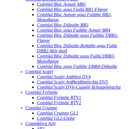
Comhlaí Bloc Aonair MB1
Comhlaí Bloc agus Fuiliú BB1-Flange
Comhlaí Bloc Aonair agus Fuilithe BB2-
Monoflange
Comhlaí Bloc Dúbailte BB3
Comhlaí Bloc agus Fuilithe Aonair BB4
Comhlaí Bloc Dúbailte agus Fuilithe DBB1-
Flange
Comhlaí Bloc Dúbailte Boltáilte agus Fuilte
DBB2-Mór-tholl
Comhlaí Bloc Dúbailte agus Fuiliú DBB3-
Monoflange
Comhlaí Bloc agus Fuilithe DBB4-Dúbailte
Comhlaí Scairt
Comhlaí Scairt Ardbhrú DV4
Comhlaí Scairt Ardfheidhmíochta DV5
Comhlaí Scairt DV6-Cuspóir Ilchuspóireacha
Comhlaí Fréimhe
Comhlaí Fréimhe RTV1
Comhlaí Fréimhe RTV2
Comhlaí Cruinne
Comhlaí Cruinne GL1
Comhlaí GL2-Globe
Ceanntásca Aeir
AP1