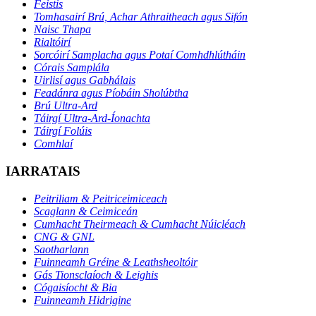
Feistis
Tomhasairí Brú, Achar Athraitheach agus Sifón
Naisc Thapa
Rialtóirí
Sorcóirí Samplacha agus Potaí Comhdhlútháin
Córais Samplála
Uirlisí agus Gabhálais
Feadánra agus Píobáin Sholúbtha
Brú Ultra-Ard
Táirgí Ultra-Ard-Íonachta
Táirgí Folúis
Comhlaí
IARRATAIS
Peitriliam & Peitriceimiceach
Scaglann & Ceimiceán
Cumhacht Theirmeach & Cumhacht Núicléach
CNG & GNL
Saotharlann
Fuinneamh Gréine & Leathsheoltóir
Gás Tionsclaíoch & Leighis
Cógaisíocht & Bia
Fuinneamh Hidrigine