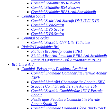
Comhlaí Séalaithe BS3-Bellows
Comhlaí Séalaithe BS4-Bellows
Comhlaí Séalaithe BBS1-Ard-Shreabhadh
Comhlaí Scairt
Comhlaí Scairt Ard-Shreafa DV1 DV2 DV3
Comhlaí DV4-Scairp
Comhlaí DV5-Scairp
Comhlaí DV6-Scairp
Comhlaí Seiceála
Comhlaí Seiceála CV7-Uile-Táthaithe
Rialtóirí Laghdaithe Brú
Rialtóirí Brú Ard-Íonachta PPR1
Rialtóirí Brú Ard-Íonachta PPR2-Ard-Sreabhadh
Rialtóirí Laghdaithe Brú Ard-Íonachta PPR3
Brú Ultra-Ard
Comhlaí, Feistis agus Feadánra Ísealbhrú
Comhlaí Snáthaide Comhbhrúite Ferrule Aonair
15NV
Comhlaí Liathróid Chomhbhrúite Aonair 15BV
Scagairí Comhbhrúite Ferrule Aonair 15F
Comhlaí Seiceála Comhbhrúite 15CV-Ferrule
Aonair
Feistis agus Feadánra Comhbhrúite Ferrule
Aonair Sraith 15
Comhlaí Snáthaide Ceangail Píopa 10NV-15NV