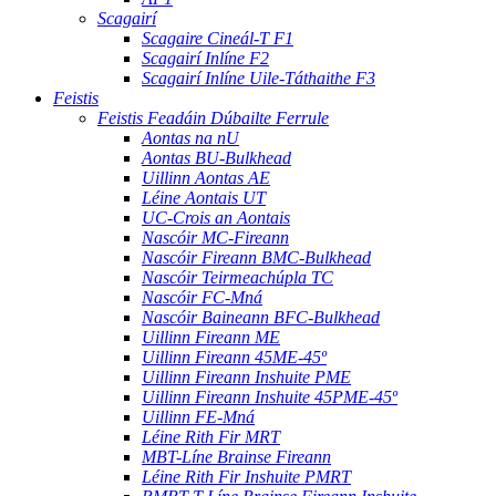
Scagairí
Scagaire Cineál-T F1
Scagairí Inlíne F2
Scagairí Inlíne Uile-Táthaithe F3
Feistis
Feistis Feadáin Dúbailte Ferrule
Aontas na nU
Aontas BU-Bulkhead
Uillinn Aontas AE
Léine Aontais UT
UC-Crois an Aontais
Nascóir MC-Fireann
Nascóir Fireann BMC-Bulkhead
Nascóir Teirmeachúpla TC
Nascóir FC-Mná
Nascóir Baineann BFC-Bulkhead
Uillinn Fireann ME
Uillinn Fireann 45ME-45º
Uillinn Fireann Inshuite PME
Uillinn Fireann Inshuite 45PME-45º
Uillinn FE-Mná
Léine Rith Fir MRT
MBT-Líne Brainse Fireann
Léine Rith Fir Inshuite PMRT