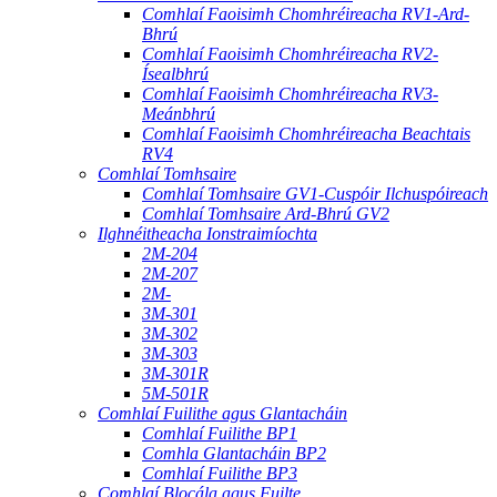
Comhlaí Faoisimh Chomhréireacha RV1-Ard-
Bhrú
Comhlaí Faoisimh Chomhréireacha RV2-
Ísealbhrú
Comhlaí Faoisimh Chomhréireacha RV3-
Meánbhrú
Comhlaí Faoisimh Chomhréireacha Beachtais
RV4
Comhlaí Tomhsaire
Comhlaí Tomhsaire GV1-Cuspóir Ilchuspóireach
Comhlaí Tomhsaire Ard-Bhrú GV2
Ilghnéitheacha Ionstraimíochta
2M-204
2M-207
2M-
3M-301
3M-302
3M-303
3M-301R
5M-501R
Comhlaí Fuilithe agus Glantacháin
Comhlaí Fuilithe BP1
Comhla Glantacháin BP2
Comhlaí Fuilithe BP3
Comhlaí Blocála agus Fuilte