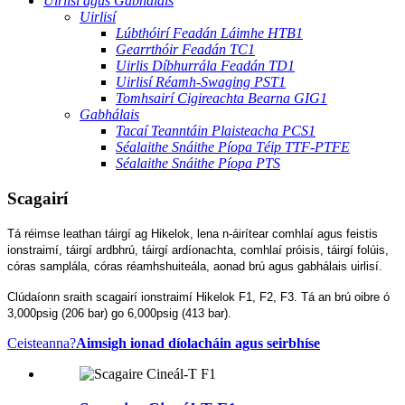
Uirlisí agus Gabhálais
Uirlisí
Lúbthóirí Feadán Láimhe HTB1
Gearrthóir Feadán TC1
Uirlis Díbhurrála Feadán TD1
Uirlisí Réamh-Swaging PST1
Tomhsairí Cigireachta Bearna GIG1
Gabhálais
Tacaí Teanntáin Plaisteacha PCS1
Séalaithe Snáithe Píopa Téip TTF-PTFE
Séalaithe Snáithe Píopa PTS
Scagairí
Tá réimse leathan táirgí ag Hikelok, lena n-áirítear comhlaí agus feistis
ionstraimí, táirgí ardbhrú, táirgí ardíonachta, comhlaí próisis, táirgí folúis,
córas samplála, córas réamhshuiteála, aonad brú agus gabhálais uirlisí.
Clúdaíonn sraith scagairí ionstraimí Hikelok F1, F2, F3. Tá an brú oibre ó
3,000psig (206 bar) go 6,000psig (413 bar).
Ceisteanna?
Aimsigh ionad díolacháin agus seirbhíse