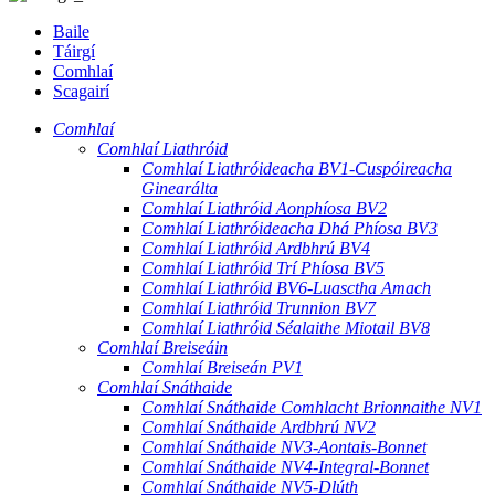
Baile
Táirgí
Comhlaí
Scagairí
Comhlaí
Comhlaí Liathróid
Comhlaí Liathróideacha BV1-Cuspóireacha
Ginearálta
Comhlaí Liathróid Aonphíosa BV2
Comhlaí Liathróideacha Dhá Phíosa BV3
Comhlaí Liathróid Ardbhrú BV4
Comhlaí Liathróid Trí Phíosa BV5
Comhlaí Liathróid BV6-Luasctha Amach
Comhlaí Liathróid Trunnion BV7
Comhlaí Liathróid Séalaithe Miotail BV8
Comhlaí Breiseáin
Comhlaí Breiseán PV1
Comhlaí Snáthaide
Comhlaí Snáthaide Comhlacht Brionnaithe NV1
Comhlaí Snáthaide Ardbhrú NV2
Comhlaí Snáthaide NV3-Aontais-Bonnet
Comhlaí Snáthaide NV4-Integral-Bonnet
Comhlaí Snáthaide NV5-Dlúth