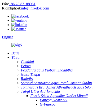
Fón:
+86 28 82188981
Ríomhphost:
info@hikelok.com
English
Baile
Táirgí
Comhlaí
Feistis
Feadánra agus Píobáin Sholúbtha
Naisc Thapa
Rialtóirí
Sorcóirí Samplacha agus Potaí Comhdhlútháin
Tomhasairí Brú, Achar Athraitheach agus Sifón
Táirgí Ultra-Ard-Íonachta
Feistis Séala Aghaidhe Gasket Miotail
Faireog Gearr SG
G-Faireog