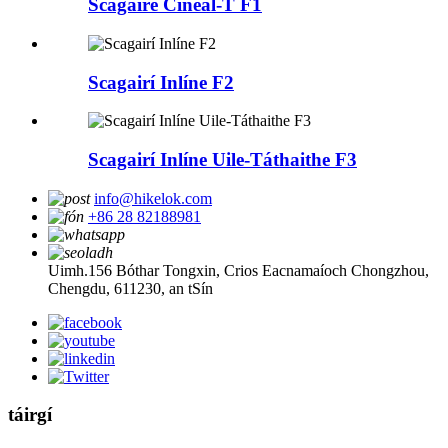
Scagaire Cineál-T F1
Scagairí Inlíne F2
Scagairí Inlíne Uile-Táthaithe F3
info@hikelok.com
+86 28 82188981
Uimh.156 Bóthar Tongxin, Crios Eacnamaíoch Chongzhou,
Chengdu, 611230, an tSín
táirgí