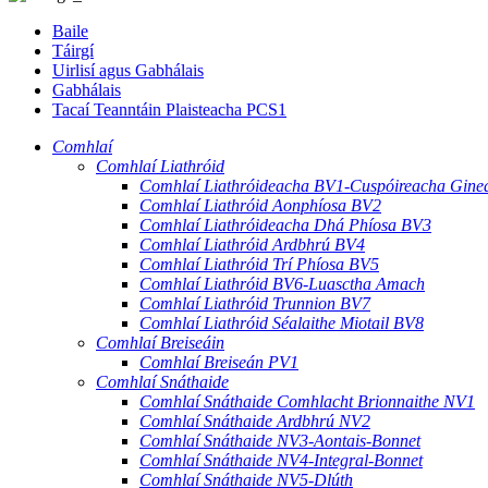
Baile
Táirgí
Uirlisí agus Gabhálais
Gabhálais
Tacaí Teanntáin Plaisteacha PCS1
Comhlaí
Comhlaí Liathróid
Comhlaí Liathróideacha BV1-Cuspóireacha Ginea
Comhlaí Liathróid Aonphíosa BV2
Comhlaí Liathróideacha Dhá Phíosa BV3
Comhlaí Liathróid Ardbhrú BV4
Comhlaí Liathróid Trí Phíosa BV5
Comhlaí Liathróid BV6-Luasctha Amach
Comhlaí Liathróid Trunnion BV7
Comhlaí Liathróid Séalaithe Miotail BV8
Comhlaí Breiseáin
Comhlaí Breiseán PV1
Comhlaí Snáthaide
Comhlaí Snáthaide Comhlacht Brionnaithe NV1
Comhlaí Snáthaide Ardbhrú NV2
Comhlaí Snáthaide NV3-Aontais-Bonnet
Comhlaí Snáthaide NV4-Integral-Bonnet
Comhlaí Snáthaide NV5-Dlúth