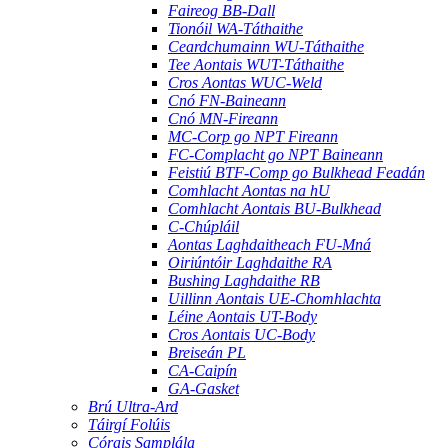
Faireog BB-Dall
Tionóil WA-Táthaithe
Ceardchumainn WU-Táthaithe
Tee Aontais WUT-Táthaithe
Cros Aontas WUC-Weld
Cnó FN-Baineann
Cnó MN-Fireann
MC-Corp go NPT Fireann
FC-Complacht go NPT Baineann
Feistiú BTF-Comp go Bulkhead Feadán
Comhlacht Aontas na hU
Comhlacht Aontais BU-Bulkhead
C-Chúpláil
Aontas Laghdaitheach FU-Mná
Oiriúntóir Laghdaithe RA
Bushing Laghdaithe RB
Uillinn Aontais UE-Chomhlachta
Léine Aontais UT-Body
Cros Aontais UC-Body
Breiseán PL
CA-Caipín
GA-Gasket
Brú Ultra-Ard
Táirgí Folúis
Córais Samplála