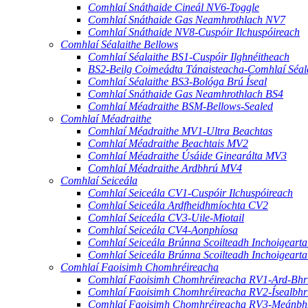
Comhlaí Snáthaide Cineál NV6-Toggle
Comhlaí Snáthaide Gas Neamhrothlach NV7
Comhlaí Snáthaide NV8-Cuspóir Ilchuspóireach
Comhlaí Séalaithe Bellows
Comhlaí Séalaithe BS1-Cuspóir Ilghnéitheach
BS2-Beilg Coimeádta Tánaisteacha-Comhlaí Séal
Comhlaí Séalaithe BS3-Bológa Brú Íseal
Comhlaí Snáthaide Gas Neamhrothlach BS4
Comhlaí Méadraithe BSM-Bellows-Sealed
Comhlaí Méadraithe
Comhlaí Méadraithe MV1-Ultra Beachtas
Comhlaí Méadraithe Beachtais MV2
Comhlaí Méadraithe Úsáide Ginearálta MV3
Comhlaí Méadraithe Ardbhrú MV4
Comhlaí Seiceála
Comhlaí Seiceála CV1-Cuspóir Ilchuspóireach
Comhlaí Seiceála Ardfheidhmíochta CV2
Comhlaí Seiceála CV3-Uile-Miotail
Comhlaí Seiceála CV4-Aonphíosa
Comhlaí Seiceála Brúnna Scoilteadh Inchoigeart
Comhlaí Seiceála Brúnna Scoilteadh Inchoigeart
Comhlaí Faoisimh Chomhréireacha
Comhlaí Faoisimh Chomhréireacha RV1-Ard-Bhr
Comhlaí Faoisimh Chomhréireacha RV2-Ísealbhr
Comhlaí Faoisimh Chomhréireacha RV3-Meánbh