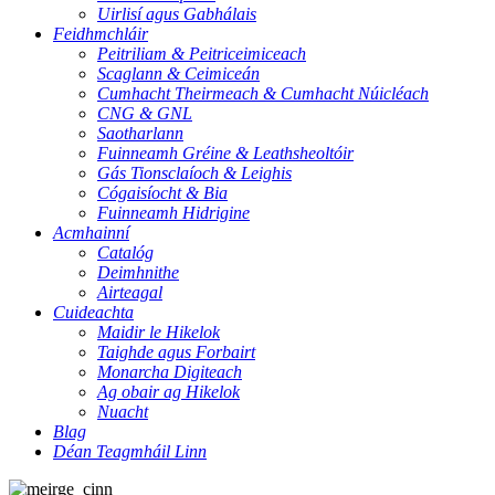
Uirlisí agus Gabhálais
Feidhmchláir
Peitriliam & Peitriceimiceach
Scaglann & Ceimiceán
Cumhacht Theirmeach & Cumhacht Núicléach
CNG & GNL
Saotharlann
Fuinneamh Gréine & Leathsheoltóir
Gás Tionsclaíoch & Leighis
Cógaisíocht & Bia
Fuinneamh Hidrigine
Acmhainní
Catalóg
Deimhnithe
Airteagal
Cuideachta
Maidir le Hikelok
Taighde agus Forbairt
Monarcha Digiteach
Ag obair ag Hikelok
Nuacht
Blag
Déan Teagmháil Linn