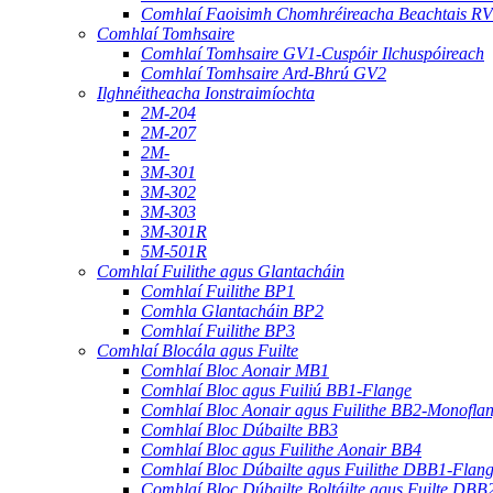
Comhlaí Faoisimh Chomhréireacha Beachtais R
Comhlaí Tomhsaire
Comhlaí Tomhsaire GV1-Cuspóir Ilchuspóireach
Comhlaí Tomhsaire Ard-Bhrú GV2
Ilghnéitheacha Ionstraimíochta
2M-204
2M-207
2M-
3M-301
3M-302
3M-303
3M-301R
5M-501R
Comhlaí Fuilithe agus Glantacháin
Comhlaí Fuilithe BP1
Comhla Glantacháin BP2
Comhlaí Fuilithe BP3
Comhlaí Blocála agus Fuilte
Comhlaí Bloc Aonair MB1
Comhlaí Bloc agus Fuiliú BB1-Flange
Comhlaí Bloc Aonair agus Fuilithe BB2-Monofla
Comhlaí Bloc Dúbailte BB3
Comhlaí Bloc agus Fuilithe Aonair BB4
Comhlaí Bloc Dúbailte agus Fuilithe DBB1-Flan
Comhlaí Bloc Dúbailte Boltáilte agus Fuilte DBB