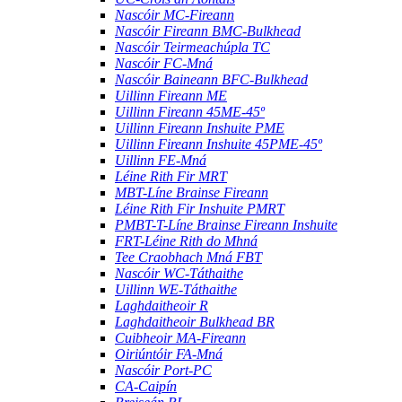
Nascóir MC-Fireann
Nascóir Fireann BMC-Bulkhead
Nascóir Teirmeachúpla TC
Nascóir FC-Mná
Nascóir Baineann BFC-Bulkhead
Uillinn Fireann ME
Uillinn Fireann 45ME-45º
Uillinn Fireann Inshuite PME
Uillinn Fireann Inshuite 45PME-45º
Uillinn FE-Mná
Léine Rith Fir MRT
MBT-Líne Brainse Fireann
Léine Rith Fir Inshuite PMRT
PMBT-T-Líne Brainse Fireann Inshuite
FRT-Léine Rith do Mhná
Tee Craobhach Mná FBT
Nascóir WC-Táthaithe
Uillinn WE-Táthaithe
Laghdaitheoir R
Laghdaitheoir Bulkhead BR
Cuibheoir MA-Fireann
Oiriúntóir FA-Mná
Nascóir Port-PC
CA-Caipín