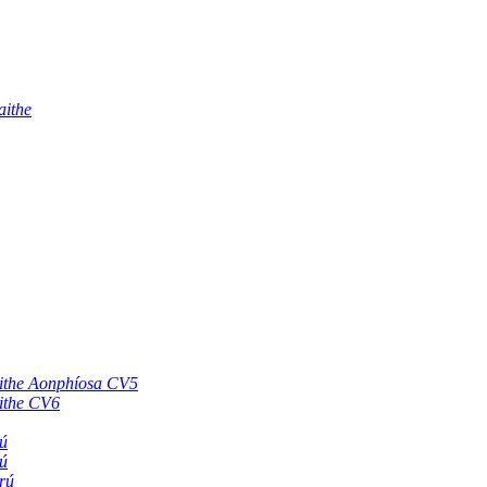
aithe
aithe Aonphíosa CV5
aithe CV6
ú
ú
rú