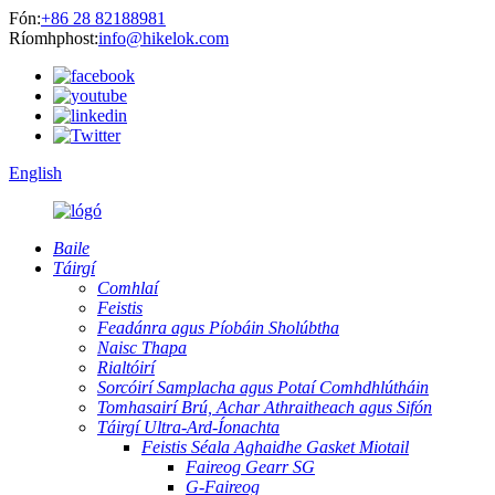
Fón:
+86 28 82188981
Ríomhphost:
info@hikelok.com
English
Baile
Táirgí
Comhlaí
Feistis
Feadánra agus Píobáin Sholúbtha
Naisc Thapa
Rialtóirí
Sorcóirí Samplacha agus Potaí Comhdhlútháin
Tomhasairí Brú, Achar Athraitheach agus Sifón
Táirgí Ultra-Ard-Íonachta
Feistis Séala Aghaidhe Gasket Miotail
Faireog Gearr SG
G-Faireog