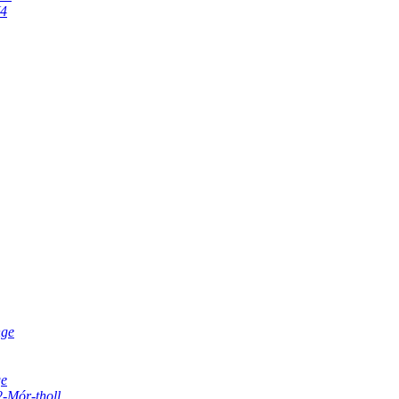
V4
nge
ge
2-Mór-tholl