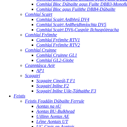
Comhlaí Bloc Dúbailte agus Fuilte DBB3-Monofl
Comhlaí Bloc agus Fuilithe DBB4-Dúbailte
Comhlaí Scairt
Comhlaí Scairt Ardbhrú DV4
Comhlaí Scairt Ardfheidhmíochta DV5
Comhlaí Scairt DV6-Cuspóir Ilchuspóireacha
Comhlaí Fréimhe
Comhlaí Fréimhe RTV1
Comhlaí Fréimhe RTV2
Comhlaí Cruinne
Comhlaí Cruinne GL1
Comhlaí GL2-Globe
Ceanntásca Aeir
AP1
Scagairí
Scagaire Cineál-T F1
Scagairí Inlíne F2
Scagairí Inlíne Uile-Táthaithe F3
Feistis
Feistis Feadáin Dúbailte Ferrule
Aontas na nU
Aontas BU-Bulkhead
Uillinn Aontas AE
Léine Aontais UT
UC-Crois an Aontais