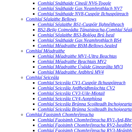
Comhlaí Snáthaide Cineál NV6-Toggle
Comhlaí Snáthaide Gas Neamhrothlach NV7
Comhlaí Snáthaide NV8-Cuspóir Ilchuspóireach
Comhlaí Séalaithe Bellows
Comhlaí Séalaithe BS1-Cuspóir Ilghnéitheach
BS2-Beilg Coimeádta Tánaisteacha-Comhlaí Séal
Comhlaí Séalaithe BS3-Bológa Brú Íseal
Comhlaí Snáthaide Gas Neamhrothlach BS4
Comhlaí Méadraithe BSM-Bellows-Sealed
Comhlaí Méadraithe
Comhlaí Méadraithe MV1-Ultra Beachtas
Comhlaí Méadraithe Beachtais MV2
Comhlaí Méadraithe Úsáide Ginearálta MV3
Comhlaí Méadraithe Ardbhrú MV4
Comhlaí Seiceála
Comhlaí Seiceála CV1-Cuspóir Ilchuspóireach
Comhlaí Seiceála Ardfheidhmíochta CV2
Comhlaí Seiceála CV3-Uile-Miotail
Comhlaí Seiceála CV4-Aonphíosa
Comhlaí Seiceála Brúnna Scoilteadh Inchoigeart
Comhlaí Seiceála Brúnna Scoilteadh Inchoigeart
Comhlaí Faoisimh Chomhréireacha
Comhlaí Faoisimh Chomhréireacha RV1-Ard-Bhr
Comhlaí Faoisimh Chomhréireacha RV2-Ísealbhr
Comhlaí Faoisimh Chomhréireacha RV3-Meánbh