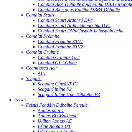
Comhlaí Bloc Dúbailte agus Fuiliú DBB3-Monofl
Comhlaí Bloc agus Fuilithe DBB4-Dúbailte
Comhlaí Scairt
Comhlaí Scairt Ardbhrú DV4
Comhlaí Scairt Ardfheidhmíochta DV5
Comhlaí Scairt DV6-Cuspóir Ilchuspóireacha
Comhlaí Fréimhe
Comhlaí Fréimhe RTV1
Comhlaí Fréimhe RTV2
Comhlaí Cruinne
Comhlaí Cruinne GL1
Comhlaí GL2-Globe
Ceanntásca Aeir
AP1
Scagairí
Scagaire Cineál-T F1
Scagairí Inlíne F2
Scagairí Inlíne Uile-Táthaithe F3
Feistis
Feistis Feadáin Dúbailte Ferrule
Aontas na nU
Aontas BU-Bulkhead
Uillinn Aontas AE
Léine Aontais UT
UC-Crois an Aontais