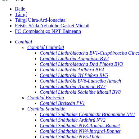
Baile
Táirgí
Táirgí Ultra-Ard-Íonachta
Feistis Séala Aghaidhe Gasket Miotail
FC-Complacht go NPT Baineann
Comhlaí
Comhlaí Liathróid
Comhlaí Liathróideacha BV1-Cuspóireacha Ginea
Comhlaí Liathróid Aonphíosa BV2
Comhlaí Liathróideacha Dhá Phíosa BV3
Comhlaí Liathróid Ardbhrú BV4
Comhlaí Liathróid Trí Phíosa BV5
Comhlaí Liathróid BV6-Luasctha Amach
Comhlaí Liathróid Trunnion BV7
Comhlaí Liathróid Séalaithe Miotail BV8
Comhlaí Breiseáin
Comhlaí Breiseán PV1
Comhlaí Snáthaide
Comhlaí Snáthaide Comhlacht Brionnaithe NV1
Comhlaí Snáthaide Ardbhrú NV2
Comhlaí Snáthaide NV3-Aontais-Bonnet
Comhlaí Snáthaide NV4-Integral-Bonnet
Comhlaí Snáthaide NV5-Dlúth