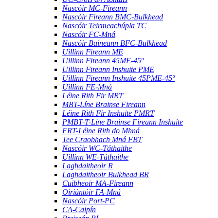
Nascóir MC-Fireann
Nascóir Fireann BMC-Bulkhead
Nascóir Teirmeachúpla TC
Nascóir FC-Mná
Nascóir Baineann BFC-Bulkhead
Uillinn Fireann ME
Uillinn Fireann 45ME-45º
Uillinn Fireann Inshuite PME
Uillinn Fireann Inshuite 45PME-45º
Uillinn FE-Mná
Léine Rith Fir MRT
MBT-Líne Brainse Fireann
Léine Rith Fir Inshuite PMRT
PMBT-T-Líne Brainse Fireann Inshuite
FRT-Léine Rith do Mhná
Tee Craobhach Mná FBT
Nascóir WC-Táthaithe
Uillinn WE-Táthaithe
Laghdaitheoir R
Laghdaitheoir Bulkhead BR
Cuibheoir MA-Fireann
Oiriúntóir FA-Mná
Nascóir Port-PC
CA-Caipín