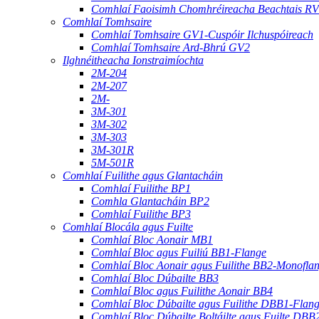
Comhlaí Faoisimh Chomhréireacha Beachtais R
Comhlaí Tomhsaire
Comhlaí Tomhsaire GV1-Cuspóir Ilchuspóireach
Comhlaí Tomhsaire Ard-Bhrú GV2
Ilghnéitheacha Ionstraimíochta
2M-204
2M-207
2M-
3M-301
3M-302
3M-303
3M-301R
5M-501R
Comhlaí Fuilithe agus Glantacháin
Comhlaí Fuilithe BP1
Comhla Glantacháin BP2
Comhlaí Fuilithe BP3
Comhlaí Blocála agus Fuilte
Comhlaí Bloc Aonair MB1
Comhlaí Bloc agus Fuiliú BB1-Flange
Comhlaí Bloc Aonair agus Fuilithe BB2-Monofla
Comhlaí Bloc Dúbailte BB3
Comhlaí Bloc agus Fuilithe Aonair BB4
Comhlaí Bloc Dúbailte agus Fuilithe DBB1-Flan
Comhlaí Bloc Dúbailte Boltáilte agus Fuilte DBB