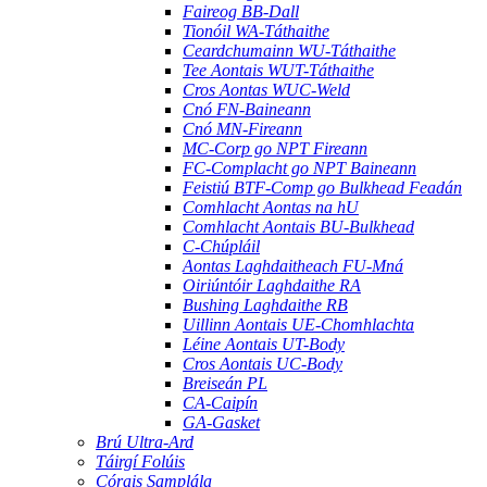
Faireog BB-Dall
Tionóil WA-Táthaithe
Ceardchumainn WU-Táthaithe
Tee Aontais WUT-Táthaithe
Cros Aontas WUC-Weld
Cnó FN-Baineann
Cnó MN-Fireann
MC-Corp go NPT Fireann
FC-Complacht go NPT Baineann
Feistiú BTF-Comp go Bulkhead Feadán
Comhlacht Aontas na hU
Comhlacht Aontais BU-Bulkhead
C-Chúpláil
Aontas Laghdaitheach FU-Mná
Oiriúntóir Laghdaithe RA
Bushing Laghdaithe RB
Uillinn Aontais UE-Chomhlachta
Léine Aontais UT-Body
Cros Aontais UC-Body
Breiseán PL
CA-Caipín
GA-Gasket
Brú Ultra-Ard
Táirgí Folúis
Córais Samplála