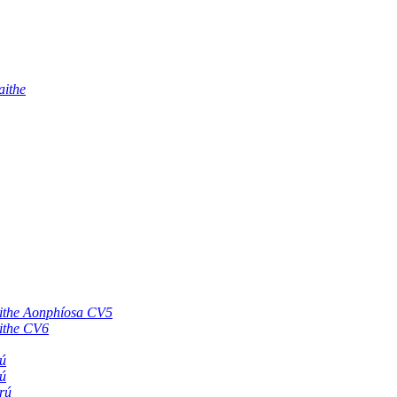
aithe
aithe Aonphíosa CV5
aithe CV6
ú
ú
rú