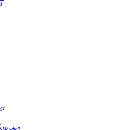
V4
nge
ge
2-Mór-tholl