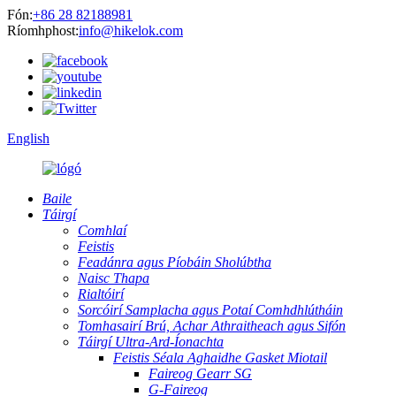
Fón:
+86 28 82188981
Ríomhphost:
info@hikelok.com
English
Baile
Táirgí
Comhlaí
Feistis
Feadánra agus Píobáin Sholúbtha
Naisc Thapa
Rialtóirí
Sorcóirí Samplacha agus Potaí Comhdhlútháin
Tomhasairí Brú, Achar Athraitheach agus Sifón
Táirgí Ultra-Ard-Íonachta
Feistis Séala Aghaidhe Gasket Miotail
Faireog Gearr SG
G-Faireog