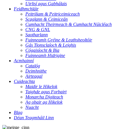
Uirlisí agus Gabhálais
Feidhmchláir
Peitriliam & Peitriceimiceach
Scaglann & Ceimiceán
Cumhacht Theirmeach & Cumhacht Núicléach
CNG & GNL
Saotharlann
Fuinneamh Gréine & Leathsheoltóir
Gás Tionsclaíoch & Leighis
Cógaisíocht & Bia
Fuinneamh Hidrigine
Acmhainní
Catalóg
Deimhnithe
Airteagal
Cuideachta
Maidir le Hikelok
Taighde agus Forbairt
Monarcha Digiteach
Ag obair ag Hikelok
Nuacht
Blag
Déan Teagmháil Linn