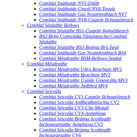
Comhlaí Snáthaide NV5-Dlúth
Comhlaí Snáthaide Cineál NV6-Toggle
Comhlaí Snáthaide Gas Neamhrothlach NV7
Comhlaí Snáthaide NV8-Cuspóir Ilchuspóireach
Comhlaí Séalaithe Bellows
Comhlaí Séalaithe BS1-Cuspóir Ilghnéitheach
BS2-Beilg Coimeádta Tánaisteacha-Comhlaí
Séalaithe
Comhlaí Séalaithe BS3-Bológa Brú Íseal
Comhlaí Snáthaide Gas Neamhrothlach BS4
Comhlaí Méadraithe BSM-Bellows-Sealed
Comhlaí Méadraithe
Comhlaí Méadraithe Ultra Beachtais MV1
Comhlaí Méadraithe Beachtais MV2
Comhlaí Méadraithe Úsáide Ginearálta MV3
Comhlaí Méadraithe Ardbhrú MV4
Comhlaí Seiceála
Comhlaí Seiceála CV1-Cuspóir Ilchuspóireach
Comhlaí Seiceála Ardfheidhmíochta CV2
Comhlaí Seiceála CV3-Uile-Miotail
Comhlaí Seiceála CV4-Aonphíosa
Comhlaí Seiceála Brúnna Scoilteadh
Inchoigeartaithe Aonphíosa CV5
Comhlaí Seiceála Brúnna Scoilteadh
Inchoigeartaithe CV6