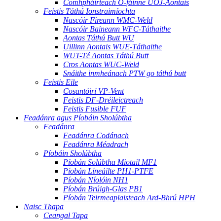
Comhpháirteach O-fáinne UOJ-Aontais
Feistis Táthú Ionstraimíochta
Nascóir Fireann WMC-Weld
Nascóir Baineann WFC-Táthaithe
Aontas Táthú Butt WU
Uillinn Aontais WUE-Táthaithe
WUT-Té Aontas Táthú Butt
Cros Aontas WUC-Weld
Snáithe inmheánach PTW go táthú butt
Feistis Eile
Cosantóirí VP-Vent
Feistis DF-Dréileictreach
Feistis Fusible FUF
Feadánra agus Píobáin Sholúbtha
Feadánra
Feadánra Codánach
Feadánra Méadrach
Píobáin Sholúbtha
Píobán Solúbtha Miotail MF1
Píobán Líneáilte PH1-PTFE
Píobán Níolóin NH1
Píobán Brúigh-Glas PB1
Píobán Teirmeaplaisteach Ard-Bhrú HPH
Naisc Thapa
Ceangal Tapa