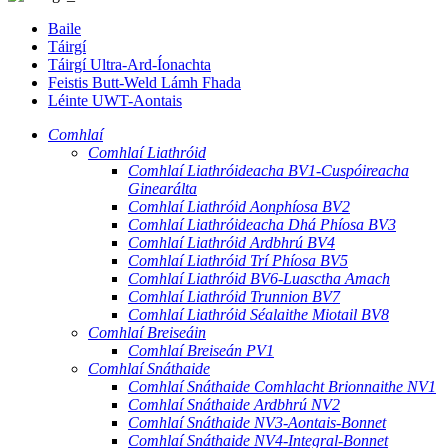
Baile
Táirgí
Táirgí Ultra-Ard-Íonachta
Feistis Butt-Weld Lámh Fhada
Léinte UWT-Aontais
Comhlaí
Comhlaí Liathróid
Comhlaí Liathróideacha BV1-Cuspóireacha
Ginearálta
Comhlaí Liathróid Aonphíosa BV2
Comhlaí Liathróideacha Dhá Phíosa BV3
Comhlaí Liathróid Ardbhrú BV4
Comhlaí Liathróid Trí Phíosa BV5
Comhlaí Liathróid BV6-Luasctha Amach
Comhlaí Liathróid Trunnion BV7
Comhlaí Liathróid Séalaithe Miotail BV8
Comhlaí Breiseáin
Comhlaí Breiseán PV1
Comhlaí Snáthaide
Comhlaí Snáthaide Comhlacht Brionnaithe NV1
Comhlaí Snáthaide Ardbhrú NV2
Comhlaí Snáthaide NV3-Aontais-Bonnet
Comhlaí Snáthaide NV4-Integral-Bonnet