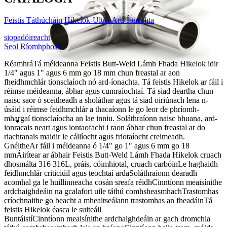
Feistis Táthúcháin Hikelok-Ultra-Ard-Íonachta
siopadóireacht
Seol Ríomhphost
Réamhrá
Tá méideanna Feistis Butt-Weld Lámh Fhada Hikelok idir
1/4" agus 1" agus 6 mm go 18 mm chun freastal ar aon
fheidhmchlár tionsclaíoch nó ard-íonachta. Tá feistis Hikelok ar fáil i
réimse méideanna, ábhar agus cumraíochtaí. Tá siad deartha chun
naisc saor ó sceitheadh ​​a sholáthar agus tá siad oiriúnach lena n-
úsáid i réimse feidhmchlár a thacaíonn le go leor de phríomh-
mhargaí tionsclaíocha an lae inniu. Soláthraíonn naisc bhuana, ard-
ionracais neart agus iontaofacht i raon ábhar chun freastal ar do
riachtanais maidir le cáilíocht agus friotaíocht creimeadh.
Gnéithe
Ar fáil i méideanna ó 1/4" go 1" agus 6 mm go 18
mm
Áirítear ar ábhair Feistis Butt-Weld Lámh Fhada Hikelok cruach
dhosmálta 316 316L, práis, cóimhiotal, cruach carbóin
Le haghaidh
feidhmchlár criticiúil agus teochtaí arda
Soláthraíonn dearadh
acomhal ga le huillinneacha cosán sreafa réidh
Cinntíonn meaisínithe
ardchaighdeáin na gcalafort uile táthú comhsheasmhach
Trastomhas
críochnaithe go beacht a mheaitseálann trastomhas an fheadáin
Tá
feistis Hikelok éasca le suiteáil
Buntáistí
Cinntíonn meaisínithe ardchaighdeáin ar gach dromchla