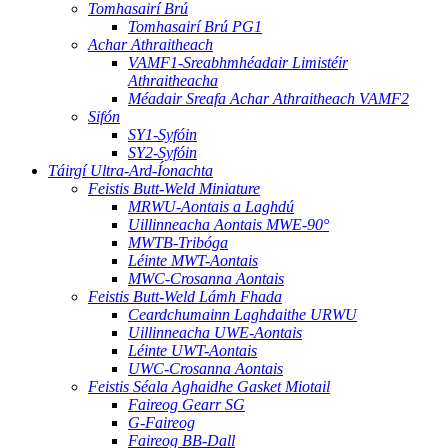
Tomhasairí Brú
Tomhasairí Brú PG1
Achar Athraitheach
VAMF1-Sreabhmhéadair Limistéir
Athraitheacha
Méadair Sreafa Achar Athraitheach VAMF2
Sifón
SY1-Syfóin
SY2-Syfóin
Táirgí Ultra-Ard-Íonachta
Feistis Butt-Weld Miniature
MRWU-Aontais a Laghdú
Uillinneacha Aontais MWE-90°
MWTB-Tribóga
Léinte MWT-Aontais
MWC-Crosanna Aontais
Feistis Butt-Weld Lámh Fhada
Ceardchumainn Laghdaithe URWU
Uillinneacha UWE-Aontais
Léinte UWT-Aontais
UWC-Crosanna Aontais
Feistis Séala Aghaidhe Gasket Miotail
Faireog Gearr SG
G-Faireog
Faireog BB-Dall