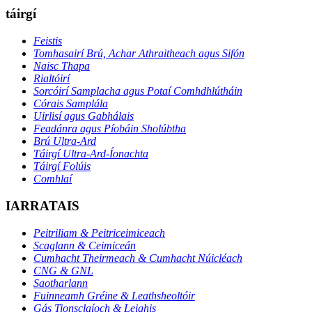
táirgí
Feistis
Tomhasairí Brú, Achar Athraitheach agus Sifón
Naisc Thapa
Rialtóirí
Sorcóirí Samplacha agus Potaí Comhdhlútháin
Córais Samplála
Uirlisí agus Gabhálais
Feadánra agus Píobáin Sholúbtha
Brú Ultra-Ard
Táirgí Ultra-Ard-Íonachta
Táirgí Folúis
Comhlaí
IARRATAIS
Peitriliam & Peitriceimiceach
Scaglann & Ceimiceán
Cumhacht Theirmeach & Cumhacht Núicléach
CNG & GNL
Saotharlann
Fuinneamh Gréine & Leathsheoltóir
Gás Tionsclaíoch & Leighis