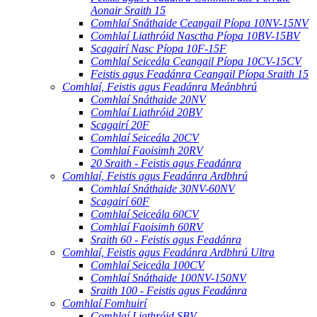
Aonair Sraith 15
Comhlaí Snáthaide Ceangail Píopa 10NV-15NV
Comhlaí Liathróid Nasctha Píopa 10BV-15BV
Scagairí Nasc Píopa 10F-15F
Comhlaí Seiceála Ceangail Píopa 10CV-15CV
Feistis agus Feadánra Ceangail Píopa Sraith 15
Comhlaí, Feistis agus Feadánra Meánbhrú
Comhlaí Snáthaide 20NV
Comhlaí Liathróid 20BV
Scagairí 20F
Comhlaí Seiceála 20CV
Comhlaí Faoisimh 20RV
20 Sraith - Feistis agus Feadánra
Comhlaí, Feistis agus Feadánra Ardbhrú
Comhlaí Snáthaide 30NV-60NV
Scagairí 60F
Comhlaí Seiceála 60CV
Comhlaí Faoisimh 60RV
Sraith 60 - Feistis agus Feadánra
Comhlaí, Feistis agus Feadánra Ardbhrú Ultra
Comhlaí Seiceála 100CV
Comhlaí Snáthaide 100NV-150NV
Sraith 100 - Feistis agus Feadánra
Comhlaí Fomhuirí
Comhlaí Liathróid SBV