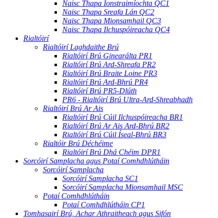
Naisc Thapa Ionstraimíochta QC1
Naisc Thapa Sreafa Lán QC2
Naisc Thapa Mionsamhail QC3
Naisc Thapa Ilchuspóireacha QC4
Rialtóirí
Rialtóirí Laghdaithe Brú
Rialtóirí Brú Ginearálta PR1
Rialtóirí Brú Ard-Shreafa PR2
Rialtóirí Brú Braite Loine PR3
Rialtóirí Brú Ard-Bhrú PR4
Rialtóirí Brú PR5-Dlúth
PR6 - Rialtóirí Brú Ultra-Ard-Shreabhadh
Rialtóirí Brú Ar Ais
Rialtóirí Brú Cúil Ilchuspóireacha BR1
Rialtóirí Brú Ar Ais Ard-Bhrú BR2
Rialtóirí Brú Cúil Íseal-Bhrú BR3
Rialtóir Brú Déchéime
Rialtóirí Brú Dhá Chéim DPR1
Sorcóirí Samplacha agus Potaí Comhdhlútháin
Sorcóirí Samplacha
Sorcóirí Samplacha SC1
Sorcóirí Samplacha Mionsamhail MSC
Potaí Comhdhlútháin
Potaí Comhdhlútháin CP1
Tomhasairí Brú, Achar Athraitheach agus Sifón