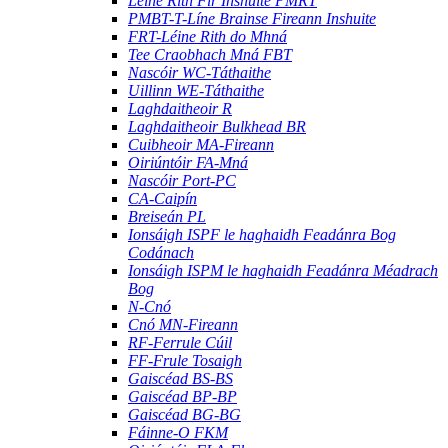
Léine Rith Fir Inshuite PMRT
PMBT-T-Líne Brainse Fireann Inshuite
FRT-Léine Rith do Mhná
Tee Craobhach Mná FBT
Nascóir WC-Táthaithe
Uillinn WE-Táthaithe
Laghdaitheoir R
Laghdaitheoir Bulkhead BR
Cuibheoir MA-Fireann
Oiriúntóir FA-Mná
Nascóir Port-PC
CA-Caipín
Breiseán PL
Ionsáigh ISPF le haghaidh Feadánra Bog
Codánach
Ionsáigh ISPM le haghaidh Feadánra Méadrach
Bog
N-Cnó
Cnó MN-Fireann
RF-Ferrule Cúil
FF-Frule Tosaigh
Gaiscéad BS-BS
Gaiscéad BP-BP
Gaiscéad BG-BG
Fáinne-O FKM