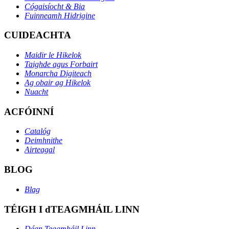
Cógaisíocht & Bia
Fuinneamh Hidrigine
CUIDEACHTA
Maidir le Hikelok
Taighde agus Forbairt
Monarcha Digiteach
Ag obair ag Hikelok
Nuacht
ACFÓINNÍ
Catalóg
Deimhnithe
Airteagal
BLOG
Blag
TÉIGH I dTEAGMHÁIL LINN
Déan Teagmháil Linn