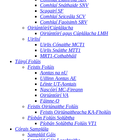
Comhlaí Snáthaide SNV
Scagairí SF
Comhlaí Seiceála SCV
Comhlaí Faoisimh SRV
Oiriúntóirí/Cúplálacha
Oiriúntóirí agus Cúplálacha LMH
Uirlisí
Uirlis Cónaithe MCT1
Uirlis Snáithe MTT1
MRT1-Cothabháil
Táirgí Folúis
Feistis Folúis
Aontas na nU
Uillinn Aontas AE
Léinte UT-Aontais
Nascóirí MC-Fireann
Oiriúntóirí VA
Fáinne-O
Feistis Oiriúnaithe Folúis
Feistis Oiriúnaitheacha KA-Fholúis
Píobán Folúis Solúbtha
Píobán Solúbtha Folúis VT1
Córais Samplála
Sampláil Gáis