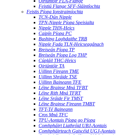
Oiriúntóir FLA-Flange
Feistiú Flange SFF-Sláintíochta
Feistis Píopa Ionstraimíochta
TCN-Dún Nipple
TPN-Nipple Píopa Speisialta
Nipple THN-Heics
Caipín Píopa PC
Bushing Laghdaithe TRB
Nipple Fada TLN-Heicseagánach
Breiseán Píopa TP
Breiseán Píopa Log THP
Cúpláil THC-Heics
Oiriúntóir TA
Uillinn Fireann TME
Uillinn Shráide TSE
Uillinn Baineann TFE
Léine Brainse Mná TFBT
Léine Rith Mná TFRT
Léine Sráide Fir TMST
Léine Brainse Fireann TMBT
TFT-Té Baineann
Cros Mná TFC
TPU-Aontais Píopa go Píopa
Comhpháirt Liathróid UBJ-Aontais
Comhpháirteach Gaiscéid UGJ-Aontais