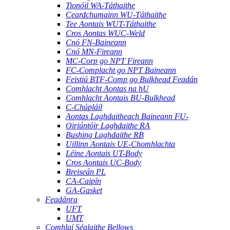
Tionóil WA-Táthaithe
Ceardchumainn WU-Táthaithe
Tee Aontais WUT-Táthaithe
Cros Aontas WUC-Weld
Cnó FN-Baineann
Cnó MN-Fireann
MC-Corp go NPT Fireann
FC-Complacht go NPT Baineann
Feistiú BTF-Comp go Bulkhead Feadán
Comhlacht Aontas na hU
Comhlacht Aontais BU-Bulkhead
C-Chúpláil
Aontas Laghdaitheach Baineann FU-
Oiriúntóir Laghdaithe RA
Bushing Laghdaithe RB
Uillinn Aontais UE-Chomhlachta
Léine Aontais UT-Body
Cros Aontais UC-Body
Breiseán PL
CA-Caipín
GA-Gasket
Feadánra
UFT
UMT
Comhlaí Séalaithe Bellows