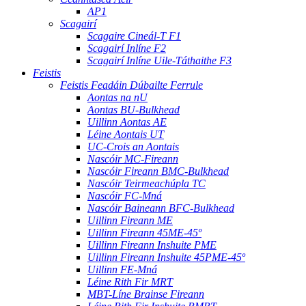
AP1
Scagairí
Scagaire Cineál-T F1
Scagairí Inlíne F2
Scagairí Inlíne Uile-Táthaithe F3
Feistis
Feistis Feadáin Dúbailte Ferrule
Aontas na nU
Aontas BU-Bulkhead
Uillinn Aontas AE
Léine Aontais UT
UC-Crois an Aontais
Nascóir MC-Fireann
Nascóir Fireann BMC-Bulkhead
Nascóir Teirmeachúpla TC
Nascóir FC-Mná
Nascóir Baineann BFC-Bulkhead
Uillinn Fireann ME
Uillinn Fireann 45ME-45º
Uillinn Fireann Inshuite PME
Uillinn Fireann Inshuite 45PME-45º
Uillinn FE-Mná
Léine Rith Fir MRT
MBT-Líne Brainse Fireann