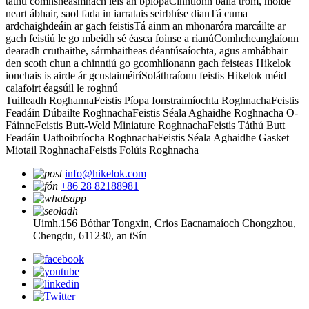
táthú comhsheasmhach leis an bpíopa
Cinntíonn balla trom, móide
neart ábhair, saol fada in iarratais seirbhíse dian
Tá cuma
ardchaighdeáin ar gach feistis
Tá ainm an mhonaróra marcáilte ar
gach feistiú le go mbeidh sé éasca foinse a rianú
Comhcheanglaíonn
dearadh cruthaithe, sármhaitheas déantúsaíochta, agus amhábhair
den scoth chun a chinntiú go gcomhlíonann gach feisteas Hikelok
ionchais is airde ár gcustaiméirí
Soláthraíonn feistis Hikelok méid
calafoirt éagsúil le roghnú
Tuilleadh Roghanna
Feistis Píopa Ionstraimíochta Roghnacha
Feistis
Feadáin Dúbailte Roghnacha
Feistis Séala Aghaidhe Roghnacha O-
Fáinne
Feistis Butt-Weld Miniature Roghnacha
Feistis Táthú Butt
Feadáin Uathoibríocha Roghnacha
Feistis Séala Aghaidhe Gasket
Miotail Roghnacha
Feistis Folúis Roghnacha
info@hikelok.com
+86 28 82188981
Uimh.156 Bóthar Tongxin, Crios Eacnamaíoch Chongzhou,
Chengdu, 611230, an tSín