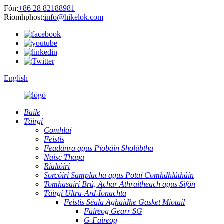
Fón:
+86 28 82188981
Ríomhphost:
info@hikelok.com
English
Baile
Táirgí
Comhlaí
Feistis
Feadánra agus Píobáin Sholúbtha
Naisc Thapa
Rialtóirí
Sorcóirí Samplacha agus Potaí Comhdhlútháin
Tomhasairí Brú, Achar Athraitheach agus Sifón
Táirgí Ultra-Ard-Íonachta
Feistis Séala Aghaidhe Gasket Miotail
Faireog Gearr SG
G-Faireog