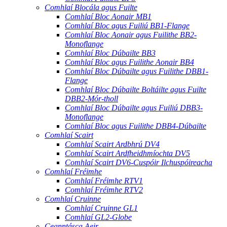
Comhlaí Blocála agus Fuilte
Comhlaí Bloc Aonair MB1
Comhlaí Bloc agus Fuiliú BB1-Flange
Comhlaí Bloc Aonair agus Fuilithe BB2-
Monoflange
Comhlaí Bloc Dúbailte BB3
Comhlaí Bloc agus Fuilithe Aonair BB4
Comhlaí Bloc Dúbailte agus Fuilithe DBB1-
Flange
Comhlaí Bloc Dúbailte Boltáilte agus Fuilte
DBB2-Mór-tholl
Comhlaí Bloc Dúbailte agus Fuiliú DBB3-
Monoflange
Comhlaí Bloc agus Fuilithe DBB4-Dúbailte
Comhlaí Scairt
Comhlaí Scairt Ardbhrú DV4
Comhlaí Scairt Ardfheidhmíochta DV5
Comhlaí Scairt DV6-Cuspóir Ilchuspóireacha
Comhlaí Fréimhe
Comhlaí Fréimhe RTV1
Comhlaí Fréimhe RTV2
Comhlaí Cruinne
Comhlaí Cruinne GL1
Comhlaí GL2-Globe
Ceanntásca Aeir