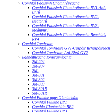
Comhlaí Faoisimh Chomhréireacha
Comhlaí Faoisimh Chomhréireacha RV1-Ard-
Bhrú
Comhlaí Faoisimh Chomhréireacha RV2-
Ísealbhrú
Comhlaí Faoisimh Chomhréireacha RV3-
Meánbhrú
Comhlaí Faoisimh Chomhréireacha Beachtais
RV4
Comhlaí Tomhsaire
Comhlaí Tomhsaire GV1-Cuspóir Ilchuspóireach
Comhlaí Tomhsaire Ard-Bhrú GV2
Ilghnéitheacha Ionstraimíochta
2M-204
2M-207
2M-
3M-301
3M-302
3M-303
3M-301R
5M-501R
Comhlaí Fuilithe agus Glantacháin
Comhlaí Fuilithe BP1
Comhla Glantacháin BP2
Comhlaí Fuilithe BP3