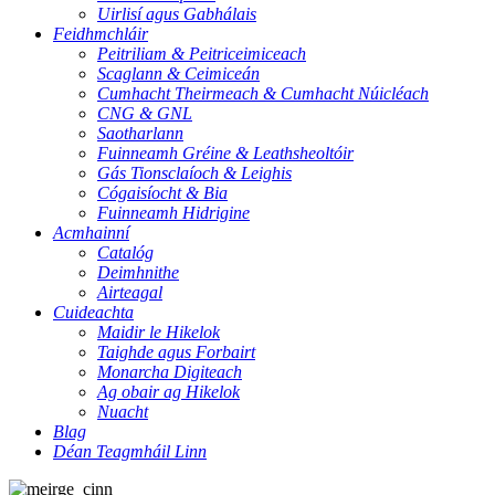
Uirlisí agus Gabhálais
Feidhmchláir
Peitriliam & Peitriceimiceach
Scaglann & Ceimiceán
Cumhacht Theirmeach & Cumhacht Núicléach
CNG & GNL
Saotharlann
Fuinneamh Gréine & Leathsheoltóir
Gás Tionsclaíoch & Leighis
Cógaisíocht & Bia
Fuinneamh Hidrigine
Acmhainní
Catalóg
Deimhnithe
Airteagal
Cuideachta
Maidir le Hikelok
Taighde agus Forbairt
Monarcha Digiteach
Ag obair ag Hikelok
Nuacht
Blag
Déan Teagmháil Linn