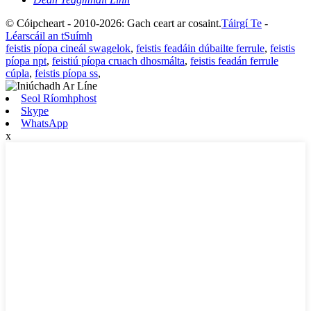
© Cóipcheart - 2010-2026: Gach ceart ar cosaint.
Táirgí Te
-
Léarscáil an tSuímh
feistis píopa cineál swagelok
,
feistis feadáin dúbailte ferrule
,
feistis
píopa npt
,
feistiú píopa cruach dhosmálta
,
feistis feadán ferrule
cúpla
,
feistis píopa ss
,
Seol Ríomhphost
Skype
WhatsApp
x