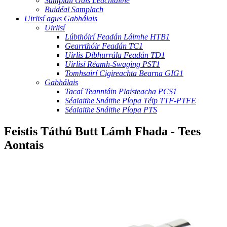
Sampláil Gáis Leachtaithe
Buidéal Samplach
Uirlisí agus Gabhálais
Uirlisí
Lúbthóirí Feadán Láimhe HTB1
Gearrthóir Feadán TC1
Uirlis Díbhurrála Feadán TD1
Uirlisí Réamh-Swaging PST1
Tomhsairí Cigireachta Bearna GIG1
Gabhálais
Tacaí Teanntáin Plaisteacha PCS1
Séalaithe Snáithe Píopa Téip TTF-PTFE
Séalaithe Snáithe Píopa PTS
Feistis Táthú Butt Lámh Fhada - Tees
Aontais