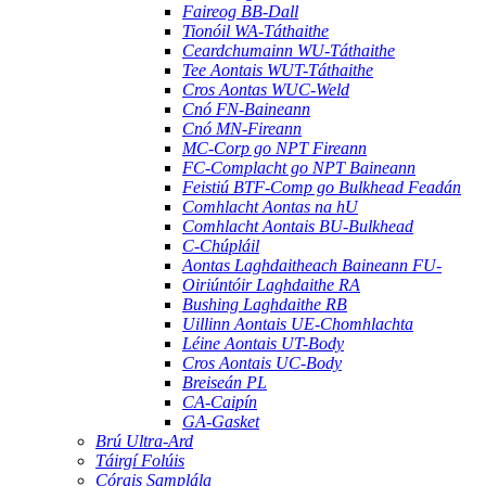
Faireog BB-Dall
Tionóil WA-Táthaithe
Ceardchumainn WU-Táthaithe
Tee Aontais WUT-Táthaithe
Cros Aontas WUC-Weld
Cnó FN-Baineann
Cnó MN-Fireann
MC-Corp go NPT Fireann
FC-Complacht go NPT Baineann
Feistiú BTF-Comp go Bulkhead Feadán
Comhlacht Aontas na hU
Comhlacht Aontais BU-Bulkhead
C-Chúpláil
Aontas Laghdaitheach Baineann FU-
Oiriúntóir Laghdaithe RA
Bushing Laghdaithe RB
Uillinn Aontais UE-Chomhlachta
Léine Aontais UT-Body
Cros Aontais UC-Body
Breiseán PL
CA-Caipín
GA-Gasket
Brú Ultra-Ard
Táirgí Folúis
Córais Samplála