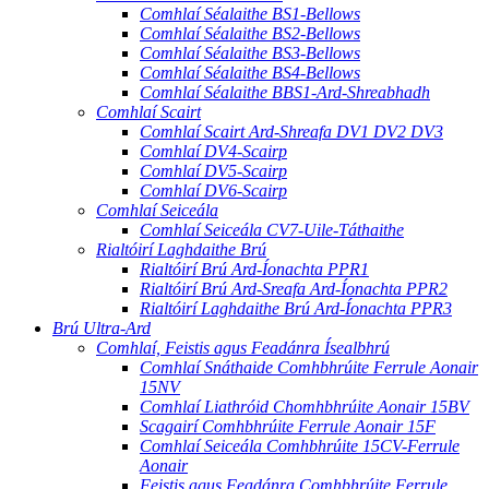
Comhlaí Séalaithe BS1-Bellows
Comhlaí Séalaithe BS2-Bellows
Comhlaí Séalaithe BS3-Bellows
Comhlaí Séalaithe BS4-Bellows
Comhlaí Séalaithe BBS1-Ard-Shreabhadh
Comhlaí Scairt
Comhlaí Scairt Ard-Shreafa DV1 DV2 DV3
Comhlaí DV4-Scairp
Comhlaí DV5-Scairp
Comhlaí DV6-Scairp
Comhlaí Seiceála
Comhlaí Seiceála CV7-Uile-Táthaithe
Rialtóirí Laghdaithe Brú
Rialtóirí Brú Ard-Íonachta PPR1
Rialtóirí Brú Ard-Sreafa Ard-Íonachta PPR2
Rialtóirí Laghdaithe Brú Ard-Íonachta PPR3
Brú Ultra-Ard
Comhlaí, Feistis agus Feadánra Ísealbhrú
Comhlaí Snáthaide Comhbhrúite Ferrule Aonair
15NV
Comhlaí Liathróid Chomhbhrúite Aonair 15BV
Scagairí Comhbhrúite Ferrule Aonair 15F
Comhlaí Seiceála Comhbhrúite 15CV-Ferrule
Aonair
Feistis agus Feadánra Comhbhrúite Ferrule