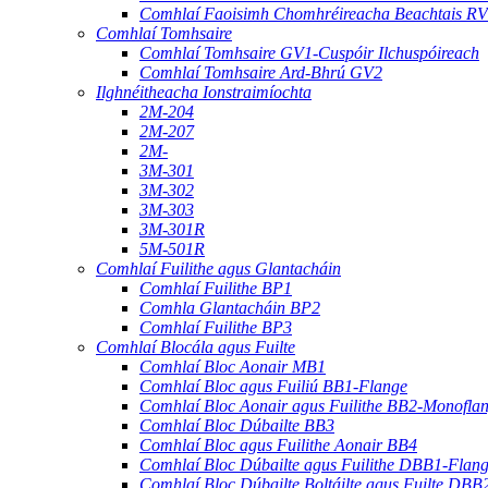
Comhlaí Faoisimh Chomhréireacha Beachtais R
Comhlaí Tomhsaire
Comhlaí Tomhsaire GV1-Cuspóir Ilchuspóireach
Comhlaí Tomhsaire Ard-Bhrú GV2
Ilghnéitheacha Ionstraimíochta
2M-204
2M-207
2M-
3M-301
3M-302
3M-303
3M-301R
5M-501R
Comhlaí Fuilithe agus Glantacháin
Comhlaí Fuilithe BP1
Comhla Glantacháin BP2
Comhlaí Fuilithe BP3
Comhlaí Blocála agus Fuilte
Comhlaí Bloc Aonair MB1
Comhlaí Bloc agus Fuiliú BB1-Flange
Comhlaí Bloc Aonair agus Fuilithe BB2-Monofla
Comhlaí Bloc Dúbailte BB3
Comhlaí Bloc agus Fuilithe Aonair BB4
Comhlaí Bloc Dúbailte agus Fuilithe DBB1-Flan
Comhlaí Bloc Dúbailte Boltáilte agus Fuilte DBB