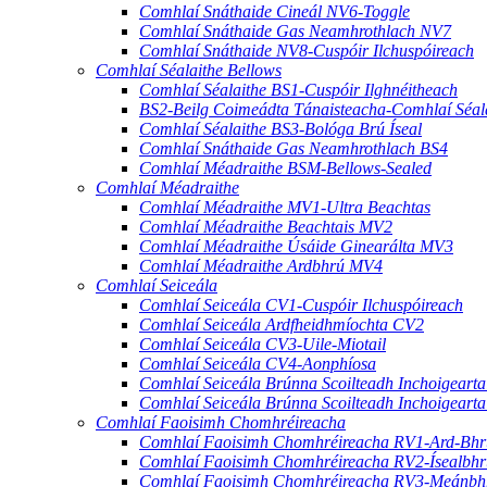
Comhlaí Snáthaide Cineál NV6-Toggle
Comhlaí Snáthaide Gas Neamhrothlach NV7
Comhlaí Snáthaide NV8-Cuspóir Ilchuspóireach
Comhlaí Séalaithe Bellows
Comhlaí Séalaithe BS1-Cuspóir Ilghnéitheach
BS2-Beilg Coimeádta Tánaisteacha-Comhlaí Séal
Comhlaí Séalaithe BS3-Bológa Brú Íseal
Comhlaí Snáthaide Gas Neamhrothlach BS4
Comhlaí Méadraithe BSM-Bellows-Sealed
Comhlaí Méadraithe
Comhlaí Méadraithe MV1-Ultra Beachtas
Comhlaí Méadraithe Beachtais MV2
Comhlaí Méadraithe Úsáide Ginearálta MV3
Comhlaí Méadraithe Ardbhrú MV4
Comhlaí Seiceála
Comhlaí Seiceála CV1-Cuspóir Ilchuspóireach
Comhlaí Seiceála Ardfheidhmíochta CV2
Comhlaí Seiceála CV3-Uile-Miotail
Comhlaí Seiceála CV4-Aonphíosa
Comhlaí Seiceála Brúnna Scoilteadh Inchoigeart
Comhlaí Seiceála Brúnna Scoilteadh Inchoigeart
Comhlaí Faoisimh Chomhréireacha
Comhlaí Faoisimh Chomhréireacha RV1-Ard-Bhr
Comhlaí Faoisimh Chomhréireacha RV2-Ísealbhr
Comhlaí Faoisimh Chomhréireacha RV3-Meánbh