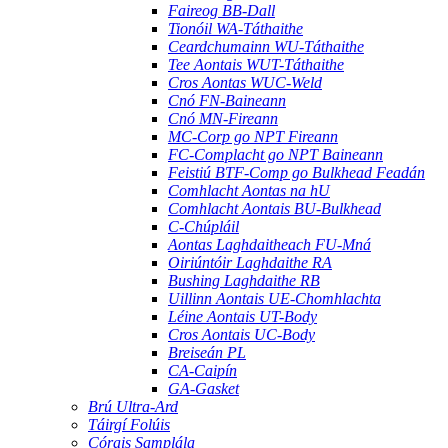
Faireog BB-Dall
Tionóil WA-Táthaithe
Ceardchumainn WU-Táthaithe
Tee Aontais WUT-Táthaithe
Cros Aontas WUC-Weld
Cnó FN-Baineann
Cnó MN-Fireann
MC-Corp go NPT Fireann
FC-Complacht go NPT Baineann
Feistiú BTF-Comp go Bulkhead Feadán
Comhlacht Aontas na hU
Comhlacht Aontais BU-Bulkhead
C-Chúpláil
Aontas Laghdaitheach FU-Mná
Oiriúntóir Laghdaithe RA
Bushing Laghdaithe RB
Uillinn Aontais UE-Chomhlachta
Léine Aontais UT-Body
Cros Aontais UC-Body
Breiseán PL
CA-Caipín
GA-Gasket
Brú Ultra-Ard
Táirgí Folúis
Córais Samplála