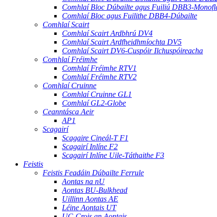
Comhlaí Bloc Dúbailte agus Fuiliú DBB3-Monofl
Comhlaí Bloc agus Fuilithe DBB4-Dúbailte
Comhlaí Scairt
Comhlaí Scairt Ardbhrú DV4
Comhlaí Scairt Ardfheidhmíochta DV5
Comhlaí Scairt DV6-Cuspóir Ilchuspóireacha
Comhlaí Fréimhe
Comhlaí Fréimhe RTV1
Comhlaí Fréimhe RTV2
Comhlaí Cruinne
Comhlaí Cruinne GL1
Comhlaí GL2-Globe
Ceanntásca Aeir
AP1
Scagairí
Scagaire Cineál-T F1
Scagairí Inlíne F2
Scagairí Inlíne Uile-Táthaithe F3
Feistis
Feistis Feadáin Dúbailte Ferrule
Aontas na nU
Aontas BU-Bulkhead
Uillinn Aontas AE
Léine Aontais UT
UC-Crois an Aontais