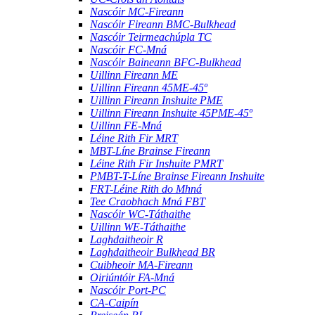
Nascóir MC-Fireann
Nascóir Fireann BMC-Bulkhead
Nascóir Teirmeachúpla TC
Nascóir FC-Mná
Nascóir Baineann BFC-Bulkhead
Uillinn Fireann ME
Uillinn Fireann 45ME-45º
Uillinn Fireann Inshuite PME
Uillinn Fireann Inshuite 45PME-45º
Uillinn FE-Mná
Léine Rith Fir MRT
MBT-Líne Brainse Fireann
Léine Rith Fir Inshuite PMRT
PMBT-T-Líne Brainse Fireann Inshuite
FRT-Léine Rith do Mhná
Tee Craobhach Mná FBT
Nascóir WC-Táthaithe
Uillinn WE-Táthaithe
Laghdaitheoir R
Laghdaitheoir Bulkhead BR
Cuibheoir MA-Fireann
Oiriúntóir FA-Mná
Nascóir Port-PC
CA-Caipín