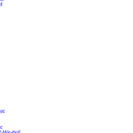
V4
nge
ge
2-Mór-tholl