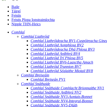
Baile
Táirgí
Feistis
Feistis Píopa Ionstraimíochta
Nipple THN-Heics
Comhlaí
Comhlaí Liathróid
Comhlaí Liathróideacha BV1-Cuspóireacha Ginea
Comhlaí Liathróid Aonphíosa BV2
Comhlaí Liathróideacha Dhá Phíosa BV3
Comhlaí Liathróid Ardbhrú BV4
Comhlaí Liathróid Trí Phíosa BV5
Comhlaí Liathróid BV6-Luasctha Amach
Comhlaí Liathróid Trunnion BV7
Comhlaí Liathróid Séalaithe Miotail BV8
Comhlaí Breiseáin
Comhlaí Breiseán PV1
Comhlaí Snáthaide
Comhlaí Snáthaide Comhlacht Brionnaithe NV1
Comhlaí Snáthaide Ardbhrú NV2
Comhlaí Snáthaide NV3-Aontais-Bonnet
Comhlaí Snáthaide NV4-Integral-Bonnet
Comhlaí Snáthaide NV5-Dlúth