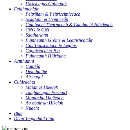
Uirlisí agus Gabhálais
Feidhmchláir
Peitriliam & Peitriceimiceach
Scaglann & Ceimiceán
Cumhacht Theirmeach & Cumhacht Núicléach
CNG & GNL
Saotharlann
Fuinneamh Gréine & Leathsheoltóir
Gás Tionsclaíoch & Leighis
Cógaisíocht & Bia
Fuinneamh Hidrigine
Acmhainní
Catalóg
Deimhnithe
Airteagal
Cuideachta
Maidir le Hikelok
Taighde agus Forbairt
Monarcha Digiteach
Ag obair ag Hikelok
Nuacht
Blag
Déan Teagmháil Linn