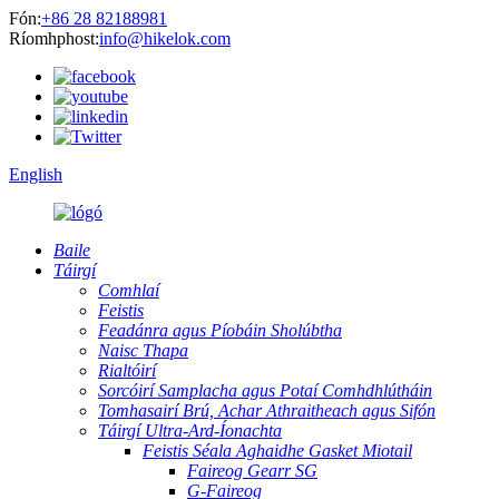
Fón:
+86 28 82188981
Ríomhphost:
info@hikelok.com
English
Baile
Táirgí
Comhlaí
Feistis
Feadánra agus Píobáin Sholúbtha
Naisc Thapa
Rialtóirí
Sorcóirí Samplacha agus Potaí Comhdhlútháin
Tomhasairí Brú, Achar Athraitheach agus Sifón
Táirgí Ultra-Ard-Íonachta
Feistis Séala Aghaidhe Gasket Miotail
Faireog Gearr SG
G-Faireog