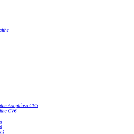
aithe
aithe Aonphíosa CV5
aithe CV6
ú
ú
rú