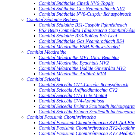
Comhlaí Snáthaide Cineál NV6-Toggle
Comhlaí Snáthaide Gas Neamhrothlach NV7
Comhlaí Snáthaide NV8-Cuspóir Ilchuspóireach
Comhlaí Séalaithe Bellows
Comhlaí Séalaithe BS1-Cuspóir Ilghnéitheach
BS2-Beilg Coimeádta Tánaisteacha-Comhlaí Séal
Comhlaí Séalaithe BS3-Bológa Brú Íseal
Comhlaí Snáthaide Gas Neamhrothlach BS4
Comhlaí Méadraithe BSM-Bellows-Sealed
Comhlaí Méadraithe
Comhlaí Méadraithe MV1-Ultra Beachtas
Comhlaí Méadraithe Beachtais MV2
Comhlaí Méadraithe Úsáide Ginearálta MV3
Comhlaí Méadraithe Ardbhrú MV4
Comhlaí Seiceála
Comhlaí Seiceála CV1-Cuspóir Ilchuspóireach
Comhlaí Seiceála Ardfheidhmíochta CV2
Comhlaí Seiceála CV3-Uile-Miotail
Comhlaí Seiceála CV4-Aonphíosa
Comhlaí Seiceála Brúnna Scoilteadh Inchoigeart
Comhlaí Seiceála Brúnna Scoilteadh Inchoigeart
Comhlaí Faoisimh Chomhréireacha
Comhlaí Faoisimh Chomhréireacha RV1-Ard-Bhr
Comhlaí Faoisimh Chomhréireacha RV2-Ísealbhr
Comhlaí Faoisimh Chomhréireacha RV3-Meánbh