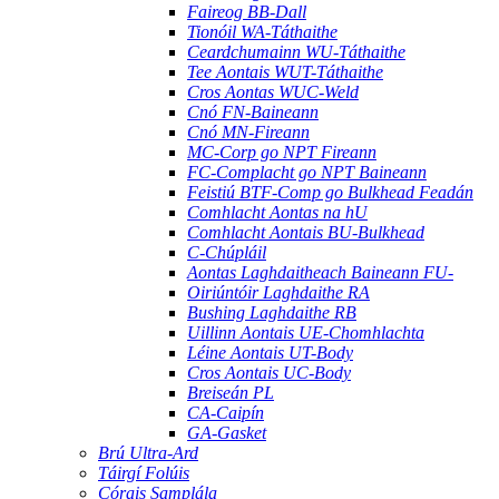
Faireog BB-Dall
Tionóil WA-Táthaithe
Ceardchumainn WU-Táthaithe
Tee Aontais WUT-Táthaithe
Cros Aontas WUC-Weld
Cnó FN-Baineann
Cnó MN-Fireann
MC-Corp go NPT Fireann
FC-Complacht go NPT Baineann
Feistiú BTF-Comp go Bulkhead Feadán
Comhlacht Aontas na hU
Comhlacht Aontais BU-Bulkhead
C-Chúpláil
Aontas Laghdaitheach Baineann FU-
Oiriúntóir Laghdaithe RA
Bushing Laghdaithe RB
Uillinn Aontais UE-Chomhlachta
Léine Aontais UT-Body
Cros Aontais UC-Body
Breiseán PL
CA-Caipín
GA-Gasket
Brú Ultra-Ard
Táirgí Folúis
Córais Samplála