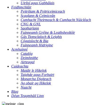
Uirlisí agus Gabhálais
Feidhmchláir
Peitriliam & Peitriceimiceach
Scaglann & Ceimiceán
Cumhacht Theirmeach & Cumhacht Núicléach
CNG & GNL
Saotharlann
Fuinneamh Gréine & Leathsheoltóir
Gás Tionsclaíoch & Leighis
Cógaisíocht & Bia
Fuinneamh Hidrigine
Acmhainní
Catalóg
Deimhnithe
Airteagal
Cuideachta
Maidir le Hikelok
Taighde agus Forbairt
Monarcha Digiteach
Ag obair ag Hikelok
Nuacht
Blag
Déan Teagmháil Linn