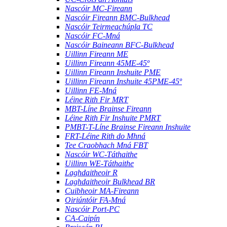
Nascóir MC-Fireann
Nascóir Fireann BMC-Bulkhead
Nascóir Teirmeachúpla TC
Nascóir FC-Mná
Nascóir Baineann BFC-Bulkhead
Uillinn Fireann ME
Uillinn Fireann 45ME-45º
Uillinn Fireann Inshuite PME
Uillinn Fireann Inshuite 45PME-45º
Uillinn FE-Mná
Léine Rith Fir MRT
MBT-Líne Brainse Fireann
Léine Rith Fir Inshuite PMRT
PMBT-T-Líne Brainse Fireann Inshuite
FRT-Léine Rith do Mhná
Tee Craobhach Mná FBT
Nascóir WC-Táthaithe
Uillinn WE-Táthaithe
Laghdaitheoir R
Laghdaitheoir Bulkhead BR
Cuibheoir MA-Fireann
Oiriúntóir FA-Mná
Nascóir Port-PC
CA-Caipín