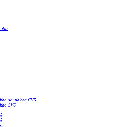
aithe
aithe Aonphíosa CV5
aithe CV6
ú
ú
rú