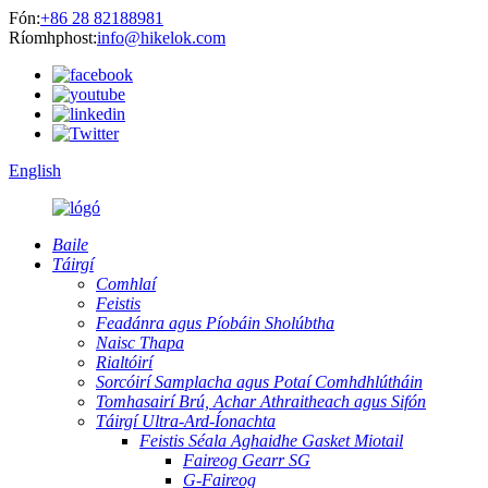
Fón:
+86 28 82188981
Ríomhphost:
info@hikelok.com
English
Baile
Táirgí
Comhlaí
Feistis
Feadánra agus Píobáin Sholúbtha
Naisc Thapa
Rialtóirí
Sorcóirí Samplacha agus Potaí Comhdhlútháin
Tomhasairí Brú, Achar Athraitheach agus Sifón
Táirgí Ultra-Ard-Íonachta
Feistis Séala Aghaidhe Gasket Miotail
Faireog Gearr SG
G-Faireog