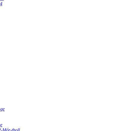
V4
nge
ge
2-Mór-tholl