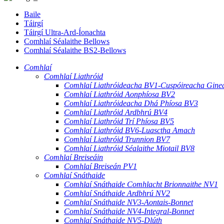
Baile
Táirgí
Táirgí Ultra-Ard-Íonachta
Comhlaí Séalaithe Bellows
Comhlaí Séalaithe BS2-Bellows
Comhlaí
Comhlaí Liathróid
Comhlaí Liathróideacha BV1-Cuspóireacha Ginea
Comhlaí Liathróid Aonphíosa BV2
Comhlaí Liathróideacha Dhá Phíosa BV3
Comhlaí Liathróid Ardbhrú BV4
Comhlaí Liathróid Trí Phíosa BV5
Comhlaí Liathróid BV6-Luasctha Amach
Comhlaí Liathróid Trunnion BV7
Comhlaí Liathróid Séalaithe Miotail BV8
Comhlaí Breiseáin
Comhlaí Breiseán PV1
Comhlaí Snáthaide
Comhlaí Snáthaide Comhlacht Brionnaithe NV1
Comhlaí Snáthaide Ardbhrú NV2
Comhlaí Snáthaide NV3-Aontais-Bonnet
Comhlaí Snáthaide NV4-Integral-Bonnet
Comhlaí Snáthaide NV5-Dlúth