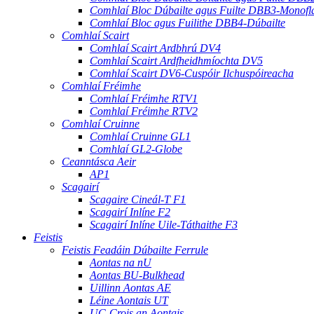
Comhlaí Bloc Dúbailte agus Fuilte DBB3-Monofl
Comhlaí Bloc agus Fuilithe DBB4-Dúbailte
Comhlaí Scairt
Comhlaí Scairt Ardbhrú DV4
Comhlaí Scairt Ardfheidhmíochta DV5
Comhlaí Scairt DV6-Cuspóir Ilchuspóireacha
Comhlaí Fréimhe
Comhlaí Fréimhe RTV1
Comhlaí Fréimhe RTV2
Comhlaí Cruinne
Comhlaí Cruinne GL1
Comhlaí GL2-Globe
Ceanntásca Aeir
AP1
Scagairí
Scagaire Cineál-T F1
Scagairí Inlíne F2
Scagairí Inlíne Uile-Táthaithe F3
Feistis
Feistis Feadáin Dúbailte Ferrule
Aontas na nU
Aontas BU-Bulkhead
Uillinn Aontas AE
Léine Aontais UT
UC-Crois an Aontais