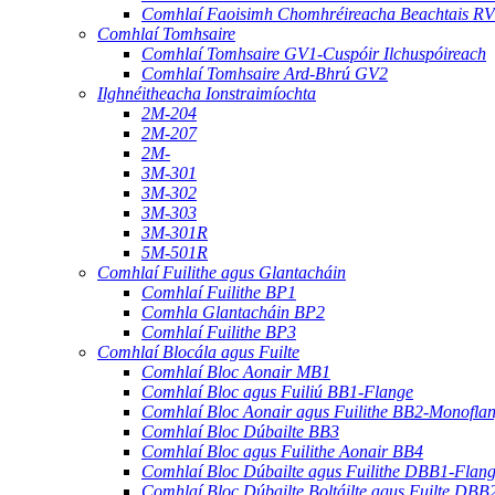
Comhlaí Faoisimh Chomhréireacha Beachtais R
Comhlaí Tomhsaire
Comhlaí Tomhsaire GV1-Cuspóir Ilchuspóireach
Comhlaí Tomhsaire Ard-Bhrú GV2
Ilghnéitheacha Ionstraimíochta
2M-204
2M-207
2M-
3M-301
3M-302
3M-303
3M-301R
5M-501R
Comhlaí Fuilithe agus Glantacháin
Comhlaí Fuilithe BP1
Comhla Glantacháin BP2
Comhlaí Fuilithe BP3
Comhlaí Blocála agus Fuilte
Comhlaí Bloc Aonair MB1
Comhlaí Bloc agus Fuiliú BB1-Flange
Comhlaí Bloc Aonair agus Fuilithe BB2-Monofla
Comhlaí Bloc Dúbailte BB3
Comhlaí Bloc agus Fuilithe Aonair BB4
Comhlaí Bloc Dúbailte agus Fuilithe DBB1-Flan
Comhlaí Bloc Dúbailte Boltáilte agus Fuilte DBB