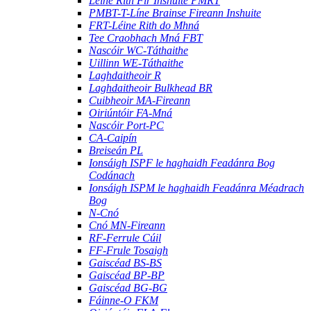
Léine Rith Fir Inshuite PMRT
PMBT-T-Líne Brainse Fireann Inshuite
FRT-Léine Rith do Mhná
Tee Craobhach Mná FBT
Nascóir WC-Táthaithe
Uillinn WE-Táthaithe
Laghdaitheoir R
Laghdaitheoir Bulkhead BR
Cuibheoir MA-Fireann
Oiriúntóir FA-Mná
Nascóir Port-PC
CA-Caipín
Breiseán PL
Ionsáigh ISPF le haghaidh Feadánra Bog
Codánach
Ionsáigh ISPM le haghaidh Feadánra Méadrach
Bog
N-Cnó
Cnó MN-Fireann
RF-Ferrule Cúil
FF-Frule Tosaigh
Gaiscéad BS-BS
Gaiscéad BP-BP
Gaiscéad BG-BG
Fáinne-O FKM