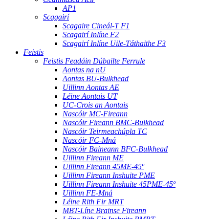
AP1
Scagairí
Scagaire Cineál-T F1
Scagairí Inlíne F2
Scagairí Inlíne Uile-Táthaithe F3
Feistis
Feistis Feadáin Dúbailte Ferrule
Aontas na nU
Aontas BU-Bulkhead
Uillinn Aontas AE
Léine Aontais UT
UC-Crois an Aontais
Nascóir MC-Fireann
Nascóir Fireann BMC-Bulkhead
Nascóir Teirmeachúpla TC
Nascóir FC-Mná
Nascóir Baineann BFC-Bulkhead
Uillinn Fireann ME
Uillinn Fireann 45ME-45º
Uillinn Fireann Inshuite PME
Uillinn Fireann Inshuite 45PME-45º
Uillinn FE-Mná
Léine Rith Fir MRT
MBT-Líne Brainse Fireann