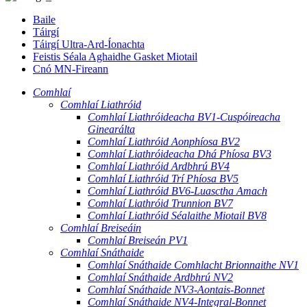
Baile
Táirgí
Táirgí Ultra-Ard-Íonachta
Feistis Séala Aghaidhe Gasket Miotail
Cnó MN-Fireann
Comhlaí
Comhlaí Liathróid
Comhlaí Liathróideacha BV1-Cuspóireacha
Ginearálta
Comhlaí Liathróid Aonphíosa BV2
Comhlaí Liathróideacha Dhá Phíosa BV3
Comhlaí Liathróid Ardbhrú BV4
Comhlaí Liathróid Trí Phíosa BV5
Comhlaí Liathróid BV6-Luasctha Amach
Comhlaí Liathróid Trunnion BV7
Comhlaí Liathróid Séalaithe Miotail BV8
Comhlaí Breiseáin
Comhlaí Breiseán PV1
Comhlaí Snáthaide
Comhlaí Snáthaide Comhlacht Brionnaithe NV1
Comhlaí Snáthaide Ardbhrú NV2
Comhlaí Snáthaide NV3-Aontais-Bonnet
Comhlaí Snáthaide NV4-Integral-Bonnet