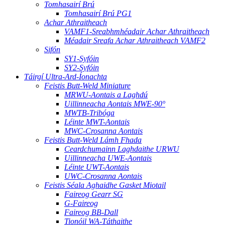
Tomhasairí Brú
Tomhasairí Brú PG1
Achar Athraitheach
VAMF1-Sreabhmhéadair Achar Athraitheach
Méadair Sreafa Achar Athraitheach VAMF2
Sifón
SY1-Syfóin
SY2-Syfóin
Táirgí Ultra-Ard-Íonachta
Feistis Butt-Weld Miniature
MRWU-Aontais a Laghdú
Uillinneacha Aontais MWE-90°
MWTB-Tribóga
Léinte MWT-Aontais
MWC-Crosanna Aontais
Feistis Butt-Weld Lámh Fhada
Ceardchumainn Laghdaithe URWU
Uillinneacha UWE-Aontais
Léinte UWT-Aontais
UWC-Crosanna Aontais
Feistis Séala Aghaidhe Gasket Miotail
Faireog Gearr SG
G-Faireog
Faireog BB-Dall
Tionóil WA-Táthaithe