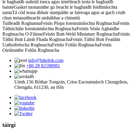
le haghaidh suiteáil éasca agus imréiteach íosta le haghaidh
bainte
Gasket monaraithe go beacht le haghaidh feidhmíochta
uasta
Tá cód teasa ábhair stampáilte ar faireoga agus ar gach cruth
chun inrianaitheacht amhábhar a chinntiú
Tuilleadh Roghanna
Feistis Píopa Ionstraimíochta Roghnacha
Feistis
Táthúcháin Ionstraimíochta Roghnacha
Feistis Séala Aghaidhe
Roghnacha O-Fáinne
Feistis Butt-Weld Miniature Roghnacha
Feistis
Táthú Butt Lámh Fhada Roghnacha
Feistis Táthú Butt Feadáin
Uathoibríocha Roghnacha
Feistis Folúis Roghnacha
Feistis
Oiriúnaithe Folúis Roghnacha
info@hikelok.com
+86 28 82188981
Uimh.156 Bóthar Tongxin, Crios Eacnamaíoch Chongzhou,
Chengdu, 611230, an tSín
táirgí