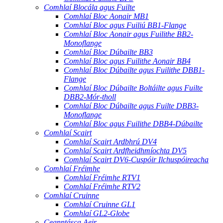
Comhlaí Blocála agus Fuilte
Comhlaí Bloc Aonair MB1
Comhlaí Bloc agus Fuiliú BB1-Flange
Comhlaí Bloc Aonair agus Fuilithe BB2-
Monoflange
Comhlaí Bloc Dúbailte BB3
Comhlaí Bloc agus Fuilithe Aonair BB4
Comhlaí Bloc Dúbailte agus Fuilithe DBB1-
Flange
Comhlaí Bloc Dúbailte Boltáilte agus Fuilte
DBB2-Mór-tholl
Comhlaí Bloc Dúbailte agus Fuilte DBB3-
Monoflange
Comhlaí Bloc agus Fuilithe DBB4-Dúbailte
Comhlaí Scairt
Comhlaí Scairt Ardbhrú DV4
Comhlaí Scairt Ardfheidhmíochta DV5
Comhlaí Scairt DV6-Cuspóir Ilchuspóireacha
Comhlaí Fréimhe
Comhlaí Fréimhe RTV1
Comhlaí Fréimhe RTV2
Comhlaí Cruinne
Comhlaí Cruinne GL1
Comhlaí GL2-Globe
Ceanntásca Aeir