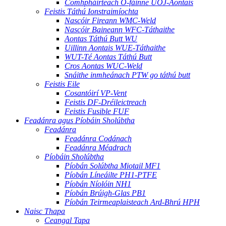
Comhpháirteach O-fáinne UOJ-Aontais
Feistis Táthú Ionstraimíochta
Nascóir Fireann WMC-Weld
Nascóir Baineann WFC-Táthaithe
Aontas Táthú Butt WU
Uillinn Aontais WUE-Táthaithe
WUT-Té Aontas Táthú Butt
Cros Aontas WUC-Weld
Snáithe inmheánach PTW go táthú butt
Feistis Eile
Cosantóirí VP-Vent
Feistis DF-Dréileictreach
Feistis Fusible FUF
Feadánra agus Píobáin Sholúbtha
Feadánra
Feadánra Codánach
Feadánra Méadrach
Píobáin Sholúbtha
Píobán Solúbtha Miotail MF1
Píobán Líneáilte PH1-PTFE
Píobán Níolóin NH1
Píobán Brúigh-Glas PB1
Píobán Teirmeaplaisteach Ard-Bhrú HPH
Naisc Thapa
Ceangal Tapa