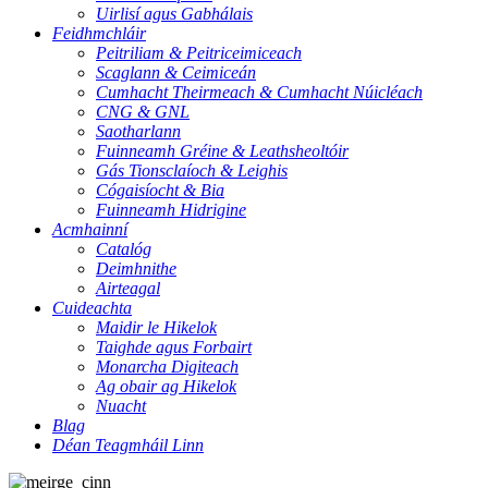
Uirlisí agus Gabhálais
Feidhmchláir
Peitriliam & Peitriceimiceach
Scaglann & Ceimiceán
Cumhacht Theirmeach & Cumhacht Núicléach
CNG & GNL
Saotharlann
Fuinneamh Gréine & Leathsheoltóir
Gás Tionsclaíoch & Leighis
Cógaisíocht & Bia
Fuinneamh Hidrigine
Acmhainní
Catalóg
Deimhnithe
Airteagal
Cuideachta
Maidir le Hikelok
Taighde agus Forbairt
Monarcha Digiteach
Ag obair ag Hikelok
Nuacht
Blag
Déan Teagmháil Linn