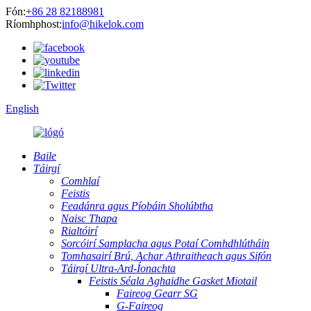
Fón:
+86 28 82188981
Ríomhphost:
info@hikelok.com
English
Baile
Táirgí
Comhlaí
Feistis
Feadánra agus Píobáin Sholúbtha
Naisc Thapa
Rialtóirí
Sorcóirí Samplacha agus Potaí Comhdhlútháin
Tomhasairí Brú, Achar Athraitheach agus Sifón
Táirgí Ultra-Ard-Íonachta
Feistis Séala Aghaidhe Gasket Miotail
Faireog Gearr SG
G-Faireog