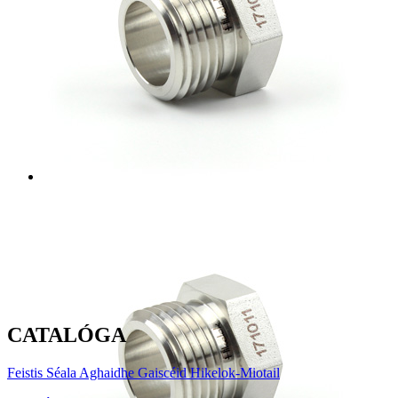
CATALÓGA
Feistis Séala Aghaidhe Gaiscéid Hikelok-Miotail