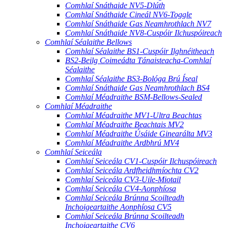
Comhlaí Snáthaide NV5-Dlúth
Comhlaí Snáthaide Cineál NV6-Toggle
Comhlaí Snáthaide Gas Neamhrothlach NV7
Comhlaí Snáthaide NV8-Cuspóir Ilchuspóireach
Comhlaí Séalaithe Bellows
Comhlaí Séalaithe BS1-Cuspóir Ilghnéitheach
BS2-Beilg Coimeádta Tánaisteacha-Comhlaí
Séalaithe
Comhlaí Séalaithe BS3-Bológa Brú Íseal
Comhlaí Snáthaide Gas Neamhrothlach BS4
Comhlaí Méadraithe BSM-Bellows-Sealed
Comhlaí Méadraithe
Comhlaí Méadraithe MV1-Ultra Beachtas
Comhlaí Méadraithe Beachtais MV2
Comhlaí Méadraithe Úsáide Ginearálta MV3
Comhlaí Méadraithe Ardbhrú MV4
Comhlaí Seiceála
Comhlaí Seiceála CV1-Cuspóir Ilchuspóireach
Comhlaí Seiceála Ardfheidhmíochta CV2
Comhlaí Seiceála CV3-Uile-Miotail
Comhlaí Seiceála CV4-Aonphíosa
Comhlaí Seiceála Brúnna Scoilteadh
Inchoigeartaithe Aonphíosa CV5
Comhlaí Seiceála Brúnna Scoilteadh
Inchoigeartaithe CV6