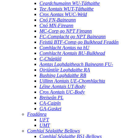
Ceardchumainn WU-Táthaithe
Tee Aontais WUT-Táthaithe
Cros Aontas WUC-Weld
Cnó FN-Baineann
Cnó MN-Fireann
MC-Corp go NPT Fireann
FC-Complacht go NPT Baineann
Feistiú BTF-Comp go Bulkhead Feadán
Comhlacht Aontas na hU
Comhlacht Aontais BU-Bulkhead
C-Chúpláil
Aontas Laghdaitheach Baineann FU-
Oiriúntóir Laghdaithe RA
Bushing Laghdaithe RB
Uillinn Aontais UE-Chomhlachta
Léine Aontais UT-Body
Cros Aontais UC-Body
Breiseán PL
CA-Caipín
GA-Gasket
Feadánra
UFT
UMT
Comhlaí Séalaithe Bellows
Comhlaí Séalaithe BS1-Bellows