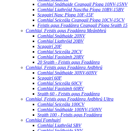
Comhlaí Snáthaide Ceangail Píopa 10NV-15NV
Comhlaí Liathróid Nasctha Píopa 10BV-15BV
Scagairí Nasc Píopa 10F-15F
Comhlaí Seiceála Ceangail Píopa 10CV-15CV
Feistis agus Feadánra Ceangail Píopa Sraith 15
Comhlaí, Feistis agus Feadánra Meánbhrú
Comhlaí Snáthaide 20NV
Comhlaí Liathróid 20BV
Scagairí 20F
Comhlaí Seiceála 20CV
Comhlaí Faoisimh 20RV
20 Sraith - Feistis agus Feadánra
Comhlaí, Feistis agus Feadánra Ardbhrú
Comhlaí Snáthaide 30NV-60NV
Scagairí 60F
Comhlaí Seiceála 60CV
Comhlaí Faoisimh 60RV
Sraith 60 - Feistis agus Feadánra
Comhlaí, Feistis agus Feadánra Ardbhrú Ultra
Comhlaí Seiceála 100CV
Comhlaí Snáthaide 100NV-150NV
Sraith 100 - Feistis agus Feadánra
Comhlaí Fomhuirí
Comhlaí Liathróid SBV
Comhlaí Snáthaide SNV