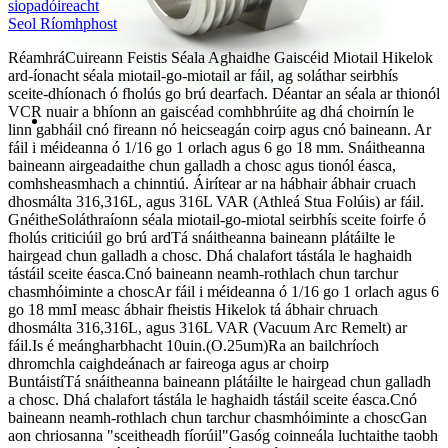
siopadóireacht
Seol Ríomhphost
Réamhrá
Cuireann Feistis Séala Aghaidhe Gaiscéid Miotail Hikelok
ard-íonacht séala miotail-go-miotail ar fáil, ag soláthar seirbhís
sceite-dhíonach ó fholús go brú dearfach. Déantar an séala ar thionól
VCR nuair a bhíonn an gaiscéad comhbhrúite ag dhá choirnín le
linn gabháil cnó fireann nó heicseagán coirp agus cnó baineann. Ar
fáil i méideanna ó 1/16 go 1 orlach agus 6 go 18 mm. Snáitheanna
baineann airgeadaithe chun galladh a chosc agus tionól éasca,
comhsheasmhach a chinntiú. Áirítear ar na hábhair ábhair cruach
dhosmálta 316,316L, agus 316L VAR (Athleá Stua Folúis) ar fáil.
Gnéithe
Soláthraíonn séala miotail-go-miotal seirbhís sceite foirfe ó
fholús criticiúil go brú ard
Tá snáitheanna baineann plátáilte le
hairgead chun galladh a chosc. Dhá chalafort tástála le haghaidh
tástáil sceite éasca.
Cnó baineann neamh-rothlach chun tarchur
chasmhóiminte a chosc
Ar fáil i méideanna ó 1/16 go 1 orlach agus 6
go 18 mm
I measc ábhair fheistis Hikelok tá ábhair chruach
dhosmálta 316,316L, agus 316L VAR (Vacuum Arc Remelt) ar
fáil.
Is é meángharbhacht 10uin.(O.25um)Ra an bailchríoch
dhromchla caighdeánach ar faireoga agus ar choirp
Buntáistí
Tá snáitheanna baineann plátáilte le hairgead chun galladh
a chosc. Dhá chalafort tástála le haghaidh tástáil sceite éasca.
Cnó
baineann neamh-rothlach chun tarchur chasmhóiminte a chosc
Gan
aon chriosanna "sceitheadh ​​​​fíorúil"
Gasóg coinneála luchtaithe taobh