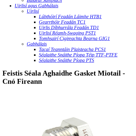
Buidéal Samplach
Uirlisí agus Gabhálais
Uirlisí
Lúbthóirí Feadán Láimhe HTB1
Gearrthóir Feadán TC1
Uirlis Díbhurrála Feadán TD1
Uirlisí Réamh-Swaging PST1
Tomhsairí Cigireachta Bearna GIG1
Gabhálais
Tacaí Teanntáin Plaisteacha PCS1
Séalaithe Snáithe Píopa Téip TTF-PTFE
Séalaithe Snáithe Píopa PTS
Feistis Séala Aghaidhe Gasket Miotail -
Cnó Fireann