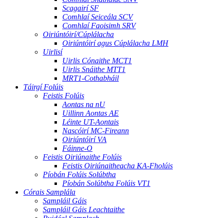
Scagairí SF
Comhlaí Seiceála SCV
Comhlaí Faoisimh SRV
Oiriúntóirí/Cúplálacha
Oiriúntóirí agus Cúplálacha LMH
Uirlisí
Uirlis Cónaithe MCT1
Uirlis Snáithe MTT1
MRT1-Cothabháil
Táirgí Folúis
Feistis Folúis
Aontas na nU
Uillinn Aontas AE
Léinte UT-Aontais
Nascóirí MC-Fireann
Oiriúntóirí VA
Fáinne-O
Feistis Oiriúnaithe Folúis
Feistis Oiriúnaitheacha KA-Fholúis
Píobán Folúis Solúbtha
Píobán Solúbtha Folúis VT1
Córais Samplála
Sampláil Gáis
Sampláil Gáis Leachtaithe