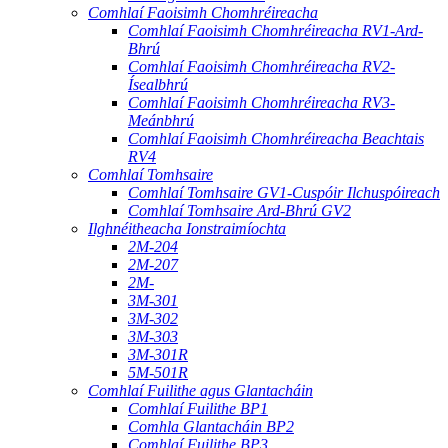
Comhlaí Faoisimh Chomhréireacha
Comhlaí Faoisimh Chomhréireacha RV1-Ard-
Bhrú
Comhlaí Faoisimh Chomhréireacha RV2-
Ísealbhrú
Comhlaí Faoisimh Chomhréireacha RV3-
Meánbhrú
Comhlaí Faoisimh Chomhréireacha Beachtais
RV4
Comhlaí Tomhsaire
Comhlaí Tomhsaire GV1-Cuspóir Ilchuspóireach
Comhlaí Tomhsaire Ard-Bhrú GV2
Ilghnéitheacha Ionstraimíochta
2M-204
2M-207
2M-
3M-301
3M-302
3M-303
3M-301R
5M-501R
Comhlaí Fuilithe agus Glantacháin
Comhlaí Fuilithe BP1
Comhla Glantacháin BP2
Comhlaí Fuilithe BP3