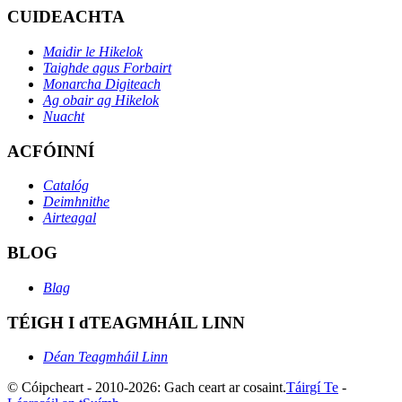
CUIDEACHTA
Maidir le Hikelok
Taighde agus Forbairt
Monarcha Digiteach
Ag obair ag Hikelok
Nuacht
ACFÓINNÍ
Catalóg
Deimhnithe
Airteagal
BLOG
Blag
TÉIGH I dTEAGMHÁIL LINN
Déan Teagmháil Linn
© Cóipcheart - 2010-2026: Gach ceart ar cosaint.
Táirgí Te
-