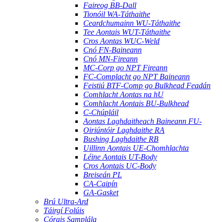
Faireog BB-Dall
Tionóil WA-Táthaithe
Ceardchumainn WU-Táthaithe
Tee Aontais WUT-Táthaithe
Cros Aontas WUC-Weld
Cnó FN-Baineann
Cnó MN-Fireann
MC-Corp go NPT Fireann
FC-Complacht go NPT Baineann
Feistiú BTF-Comp go Bulkhead Feadán
Comhlacht Aontas na hU
Comhlacht Aontais BU-Bulkhead
C-Chúpláil
Aontas Laghdaitheach Baineann FU-
Oiriúntóir Laghdaithe RA
Bushing Laghdaithe RB
Uillinn Aontais UE-Chomhlachta
Léine Aontais UT-Body
Cros Aontais UC-Body
Breiseán PL
CA-Caipín
GA-Gasket
Brú Ultra-Ard
Táirgí Folúis
Córais Samplála