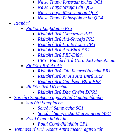
Naisc Thapa Ionstraimíochta QC1
Naisc Thapa Sreafa Lán QC2
Naisc Thapa Mionsamhail QC3
Naisc Thapa Ilchuspóireacha QC4
Rialtóirí
Rialtóirí Laghdaithe Brú
Rialtóirí Brú Ginearálta PR1
Rialtóirí Brú Ard-Shreafa PR2
Rialtóirí Brú Braite Loine PR3
Rialtóirí Brú Ard-Bhrú PR4
Rialtóirí Brú PR5-Dlúth
PR6 - Rialtóirí Brú Ultra-Ard-Shreabhadh
Rialtóirí Brú Ar Ais
Rialtóirí Brú Cúil Ilchuspóireacha BR1
Rialtóirí Brú Ar Ais Ard-Bhrú BR2
Rialtóirí Brú Cúil Íseal-Bhrú BR3
Rialtóir Brú Déchéime
Rialtóirí Brú Dhá Chéim DPR1
Sorcóirí Samplacha agus Potaí Comhdhlútháin
Sorcóirí Samplacha
Sorcóirí Samplacha SC1
Sorcóirí Samplacha Mionsamhail MSC
Potaí Comhdhlútháin
Potaí Comhdhlútháin CP1
Tomhasairí Brú, Achar Athraitheach agus Sifón