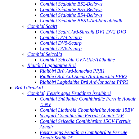
Comhlaí Séalaithe BS2-Bellows
Comhlaí Séalaithe BS3-Bellows
Comhlaí Séalaithe BS4-Bellows
Comhlaí Séalaithe BBS1-Ard-Shreabhadh
Comhlaí Scairt
Comhlaí Scairt Ard-Shreafa DV1 DV2 DV3
Comhlaí DV4-Scairp
Comhlaí DV5-Scairp
Comhlaí DV6-Scairp
Comhlaí Seiceála
Comhlaí Seiceála CV7-Uile-Táthaithe
Rialtóirí Laghdaithe Brú
Rialtóirí Brú Ard-Íonachta PPR1
Rialtóirí Brú Ard-Sreafa Ard-Íonachta PPR2
Rialtóirí Laghdaithe Brú Ard-Íonachta PPR3
Brú Ultra-Ard
Comhlaí, Feistis agus Feadánra Ísealbhrú
Comhlaí Snáthaide Comhbhrúite Ferrule Aonair
15NV
Comhlaí Liathróid Chomhbhrúite Aonair 15BV
Scagairí Comhbhrúite Ferrule Aonair 15F
Comhlaí Seiceála Comhbhrúite 15CV-Ferrule
Aonair
Feistis agus Feadánra Comhbhrúite Ferrule
Aonair Sraith 15