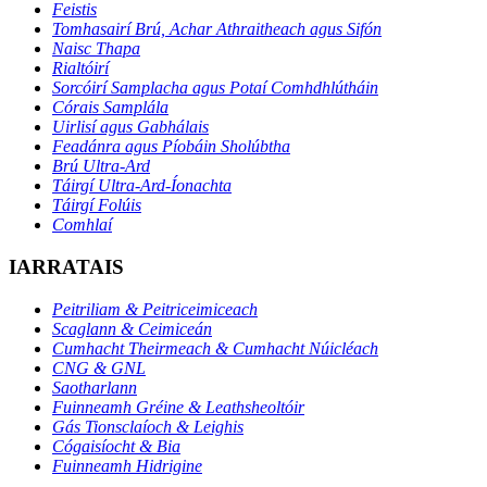
Feistis
Tomhasairí Brú, Achar Athraitheach agus Sifón
Naisc Thapa
Rialtóirí
Sorcóirí Samplacha agus Potaí Comhdhlútháin
Córais Samplála
Uirlisí agus Gabhálais
Feadánra agus Píobáin Sholúbtha
Brú Ultra-Ard
Táirgí Ultra-Ard-Íonachta
Táirgí Folúis
Comhlaí
IARRATAIS
Peitriliam & Peitriceimiceach
Scaglann & Ceimiceán
Cumhacht Theirmeach & Cumhacht Núicléach
CNG & GNL
Saotharlann
Fuinneamh Gréine & Leathsheoltóir
Gás Tionsclaíoch & Leighis
Cógaisíocht & Bia
Fuinneamh Hidrigine