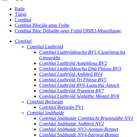
Baile
Táirgí
Comhlaí
Comhlaí Blocála agus Fuilte
Comhlaí Bloc Dúbailte agus Fuiliú DBB3-Monoflange
Comhlaí
Comhlaí Liathróid
Comhlaí Liathróideacha BV1-Cuspóireacha
Ginearálta
Comhlaí Liathróid Aonphíosa BV2
Comhlaí Liathróideacha Dhá Phíosa BV3
Comhlaí Liathróid Ardbhrú BV4
Comhlaí Liathróid Trí Phíosa BV5
Comhlaí Liathróid BV6-Luasctha Amach
Comhlaí Liathróid Trunnion BV7
Comhlaí Liathróid Séalaithe Miotail BV8
Comhlaí Breiseáin
Comhlaí Breiseán PV1
Comhlaí Snáthaide
Comhlaí Snáthaide Comhlacht Brionnaithe NV1
Comhlaí Snáthaide Ardbhrú NV2
Comhlaí Snáthaide NV3-Aontais-Bonnet
Comhlaí Snáthaide NV4-Integral-Bonnet