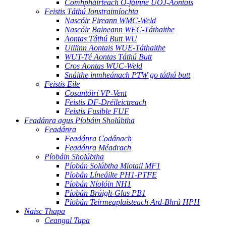
Comhpháirteach O-fáinne UOJ-Aontais
Feistis Táthú Ionstraimíochta
Nascóir Fireann WMC-Weld
Nascóir Baineann WFC-Táthaithe
Aontas Táthú Butt WU
Uillinn Aontais WUE-Táthaithe
WUT-Té Aontas Táthú Butt
Cros Aontas WUC-Weld
Snáithe inmheánach PTW go táthú butt
Feistis Eile
Cosantóirí VP-Vent
Feistis DF-Dréileictreach
Feistis Fusible FUF
Feadánra agus Píobáin Sholúbtha
Feadánra
Feadánra Codánach
Feadánra Méadrach
Píobáin Sholúbtha
Píobán Solúbtha Miotail MF1
Píobán Líneáilte PH1-PTFE
Píobán Níolóin NH1
Píobán Brúigh-Glas PB1
Píobán Teirmeaplaisteach Ard-Bhrú HPH
Naisc Thapa
Ceangal Tapa