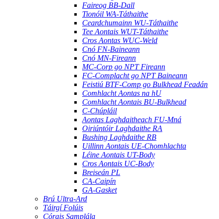
Faireog BB-Dall
Tionóil WA-Táthaithe
Ceardchumainn WU-Táthaithe
Tee Aontais WUT-Táthaithe
Cros Aontas WUC-Weld
Cnó FN-Baineann
Cnó MN-Fireann
MC-Corp go NPT Fireann
FC-Complacht go NPT Baineann
Feistiú BTF-Comp go Bulkhead Feadán
Comhlacht Aontas na hU
Comhlacht Aontais BU-Bulkhead
C-Chúpláil
Aontas Laghdaitheach FU-Mná
Oiriúntóir Laghdaithe RA
Bushing Laghdaithe RB
Uillinn Aontais UE-Chomhlachta
Léine Aontais UT-Body
Cros Aontais UC-Body
Breiseán PL
CA-Caipín
GA-Gasket
Brú Ultra-Ard
Táirgí Folúis
Córais Samplála