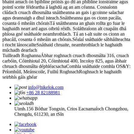
bhaint amach ón bpíblíne próisis go dtí an phíblíne ionstraime agus
pointí sceite féideartha á laghdú ag an am céanna. Cosnaíonn
clúdach cruach dhosmálta snáitheanna an gais i gcoinne salachar
agus deannaigh a dhul isteach.
Snáitheanna gas os cionn pacála,
cosanta ó mheáin chórais
Tá snáitheanna an ghais rollta go fuar le
haghaidh neart ard agus oibriú réidh. Soláthraíonn alt cnapáin dhá
phíosa gné snáthaide neamhrothlach. Tá an t-alt suite os cionn an
phacáil, cosanta ó mheáin an chórais.
Séalaí snáthaide sábháilteachta
i riocht lánoscailte
Snáthaid chruaite, neamhrothlach le haghaidh
múchadh dearfach
Tuilleadh Roghanna
Ábhar roghnach cruach dhosmálta 316, cruach
carbóin, Cóimhiotal 20, Cóimhiotal 400, Incoloy 825, agus ábhair
chruach dhosmálta déphléacsacha
Comhla snáthaide comhla OS&Y:
Príomhúil, Meánscoile, Fuiliú Roghnach
Roghnach le haghaidh
seirbhís gáis ghéar
info@hikelok.com
+86 28 82188981
Uimh.156 Bóthar Tongxin, Crios Eacnamaíoch Chongzhou,
Chengdu, 611230, an tSín