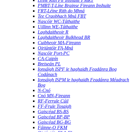
Léine Rith Fir Inshuite PMRT
PMBT-T-Líne Brainse Fireann Inshuite
FRT-Léine Rith do Mhná
Tee Craobhach Mná FBT
Nascóir WC-Táthaithe
Uillinn WE-Táthaithe
Laghdaitheoir R
Laghdaitheoir Bulkhead BR
Cuibheoir MA-Fireann
Oiriúntóir FA-Mná
Nascóir Port-PC
CA-Caipín
Breiseán PL
Ionsáigh ISPF le haghaidh Feadánra Bog
Codánach
Ionsáigh ISPM le haghaidh Feadánra Méadrach
Bog
N-Cnó
Cnó MN-Fireann
RF-Ferrule Cúil
FF-Frule Tosaigh
Gaiscéad BS-BS
Gaiscéad BP-BP
Gaiscéad BG-BG
Fáinne-O FKM