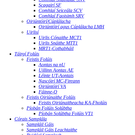
Scagairí SF
Comhlaí Seiceála SCV
Comhlaí Faoisimh SRV
Oiriúntóirí/Cúplálacha
Oiriúntóirí agus Cúplálacha LMH
Uirlisí
Uirlis Cónaithe MCT1
Uirlis Snáithe MTT1
MRT1-Cothabháil
Táirgí Folúis
Feistis Folúis
Aontas na nU
Uillinn Aontas AE
Léinte UT-Aontais
Nascóirí MC-Fireann
Oiriúntóirí VA
Fáinne-O
Feistis Oiriúnaithe Folúis
Feistis Oiriúnaitheacha KA-Fholúis
Píobán Folúis Solúbtha
Píobán Solúbtha Folúis VT1
Córais Samplála
Sampláil Gáis
Sampláil Gáis Leachtaithe