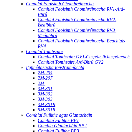
Comhlaí Faoisimh Chomhréireacha
Comhlaí Faoisimh Chomhréireacha RV1-Ard-
Bhrú
Comhlaí Faoisimh Chomhréireacha RV2-
Ísealbhrú
Comhlaí Faoisimh Chomhréireacha RV3-
Meánbhrú
Comhlaí Faoisimh Chomhréireacha Beachtais
RV4
Comhlaí Tomhsaire
Comhlaí Tomhsaire GV1-Cuspóir Ilchuspóireach
Comhlaí Tomhsaire Ard-Bhrú GV2
Ilghnéitheacha Ionstraimíochta
2M-204
2M-207
2M-
3M-301
3M-302
3M-303
3M-301R
5M-501R
Comhlaí Fuilithe agus Glantacháin
Comhlaí Fuilithe BP1
Comhla Glantacháin BP2
Comhlaí Fuilithe BP3