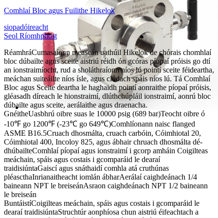
Comhlaí Bloc agus Fuilithe Hikelok
siopadóireacht
Seol Ríomhphost
Réamhrá
Cumasaíonn meascán uathúil Hikelok de chórais chomhlaí
bloc dúbailte agus sceite aistriú réidh ón gcóras píopaí próisis go dtí
an ionstraimíocht, rud a sholáthraíonn níos lú pointí sceite féideartha,
meáchan suiteáilte níos ísle, agus clúdach spáis níos lú. Tá Comhlaí
Bloc agus Sceite deartha le haghaidh pointí aonraithe píopaí próisis,
gléasadh díreach le hionstraimí, dlúthchúpláil ionstraimí, aonrú bloc
dúbailte agus sceite, aerálaithe agus draenacha.
Gnéithe
Uasbhrú oibre suas le 10000 psig (689 bar)
Teocht oibre ó
-10℉ go 1200℉ (-23℃ go 649℃)
Comhlíonann naisc flanged
ASME B16.5
Cruach dhosmálta, cruach carbóin, Cóimhiotal 20,
Cóimhiotal 400, Incoloy 825, agus ábhair chruach dhosmálta dé-
dhúbailte
Comhlaí píopaí agus ionstraimí i gcorp amháin Coigilteas
meáchain, spáis agus costais i gcomparáid le dearaí
traidisiúnta
Gaiscí agus snáthaidí comhla atá cruthúnas
pléasctha
Inrianaitheacht iomlán ábhar
Aerálaí caighdeánach 1/4
baineann NPT le breiseán
Asraon caighdeánach NPT 1/2 baineann
le breiseán
Buntáistí
Coigilteas meáchain, spáis agus costais i gcomparáid le
dearaí traidisiúnta
Struchtúr aonphíosa chun aistriú éifeachtach a