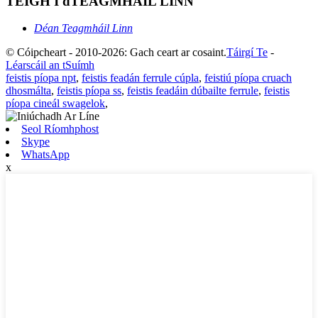
TÉIGH I dTEAGMHÁIL LINN
Déan Teagmháil Linn
© Cóipcheart - 2010-2026: Gach ceart ar cosaint.
Táirgí Te
-
Léarscáil an tSuímh
feistis píopa npt
,
feistis feadán ferrule cúpla
,
feistiú píopa cruach
dhosmálta
,
feistis píopa ss
,
feistis feadáin dúbailte ferrule
,
feistis
píopa cineál swagelok
,
Seol Ríomhphost
Skype
WhatsApp
x