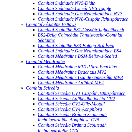
Comhlaí Snáthaide NV5-Dlúth
Comhlaí Snáthaide Cineál NV6-Toggle
Comhlaí Snáthaide Gas Neamhrothlach NV7
Comhlaí Snáthaide NV8-Cuspóir Ilchuspóireach
Comhlaí Séalaithe Bellows
Comhlaí Séalaithe BS1-Cuspóir Ilghnéitheach
BS2-Beilg Coimeádta Tánaisteacha-Comhlaí
Séalaithe
Comhlaí Séalaithe BS3-Bológa Brú Íseal
Comhlaí Snáthaide Gas Neamhrothlach BS4
Comhlaí Méadraithe BSM-Bellows-Sealed
Comhlaí Méadraithe
Comhlaí Méadraithe MV1-Ultra Beachtas
Comhlaí Méadraithe Beachtais MV2
Comhlaí Méadraithe Úsáide Ginearálta MV3
Comhlaí Méadraithe Ardbhrú MV4
Comhlaí Seiceála
Comhlaí Seiceála CV1-Cuspóir Ilchuspóireach
Comhlaí Seiceála Ardfheidhmíochta CV2
Comhlaí Seiceála CV3-Uile-Miotail
Comhlaí Seiceála CV4-Aonphíosa
Comhlaí Seiceála Brúnna Scoilteadh
Inchoigeartaithe Aonphíosa CV5
Comhlaí Seiceála Brúnna Scoilteadh
Inchoigeartaithe CV6