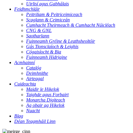
Uirlisí agus Gabhálais
Feidhmchláir
Peitriliam & Peitriceimiceach
Scaglann & Ceimiceán
Cumhacht Theirmeach & Cumhacht Núicléach
CNG & GNL
Saotharlann
Fuinneamh Gréine & Leathsheoltóir
Gás Tionsclaíoch & Leighis
Cógaisíocht & Bia
Fuinneamh Hidrigine
Acmhainní
Catalóg
Deimhnithe
Airteagal
Cuideachta
Maidir le Hikelok
Taighde agus Forbairt
Monarcha Digiteach
Ag obair ag Hikelok
Nuacht
Blag
Déan Teagmháil Linn