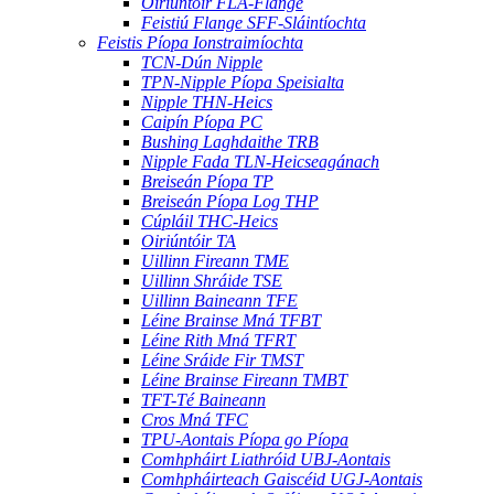
Oiriúntóir FLA-Flange
Feistiú Flange SFF-Sláintíochta
Feistis Píopa Ionstraimíochta
TCN-Dún Nipple
TPN-Nipple Píopa Speisialta
Nipple THN-Heics
Caipín Píopa PC
Bushing Laghdaithe TRB
Nipple Fada TLN-Heicseagánach
Breiseán Píopa TP
Breiseán Píopa Log THP
Cúpláil THC-Heics
Oiriúntóir TA
Uillinn Fireann TME
Uillinn Shráide TSE
Uillinn Baineann TFE
Léine Brainse Mná TFBT
Léine Rith Mná TFRT
Léine Sráide Fir TMST
Léine Brainse Fireann TMBT
TFT-Té Baineann
Cros Mná TFC
TPU-Aontais Píopa go Píopa
Comhpháirt Liathróid UBJ-Aontais
Comhpháirteach Gaiscéid UGJ-Aontais