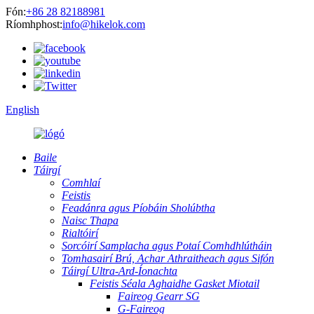
Fón:
+86 28 82188981
Ríomhphost:
info@hikelok.com
English
Baile
Táirgí
Comhlaí
Feistis
Feadánra agus Píobáin Sholúbtha
Naisc Thapa
Rialtóirí
Sorcóirí Samplacha agus Potaí Comhdhlútháin
Tomhasairí Brú, Achar Athraitheach agus Sifón
Táirgí Ultra-Ard-Íonachta
Feistis Séala Aghaidhe Gasket Miotail
Faireog Gearr SG
G-Faireog