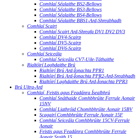
Comhlaí Séalaithe BS2-Bellows
Comhlaí Séalaithe BS3-Bellows
Comhlaí Séalaithe BS4-Bellows
Comhlaí Séalaithe BBS1-Ard-Shreabhadh
Comhlaí Scairt
Comhlaí Scairt Ard-Shreafa DV1 DV2 DV3
Comhlaí DV4-Scairp
Comhlaí DV5-Scairp
Comhlaí DV6-Scairp
Comhlaí Seiceála
Comhlaí Seiceála CV7-Uile-Táthaithe
Rialtóirí Laghdaithe Brú
Rialtóirí Brú Ard-Íonachta PPR1
Rialtóirí Brú Ard-Íonachta PPR2-Ard-Sreabhadh
Rialtóirí Laghdaithe Brú Ard-Íonachta PPR3
Brú Ultra-Ard
Comhlaí, Feistis agus Feadánra Ísealbhrú
Comhlaí Snáthaide Comhbhrúite Ferrule Aonair
15NV
Comhlaí Liathróid Chomhbhrúite Aonair 15BV
Scagairí Comhbhrúite Ferrule Aonair 15F
Comhlaí Seiceála Comhbhrúite 15CV-Ferrule
Aonair
Feistis agus Feadánra Comhbhrúite Ferrule
Aonair Sraith 15