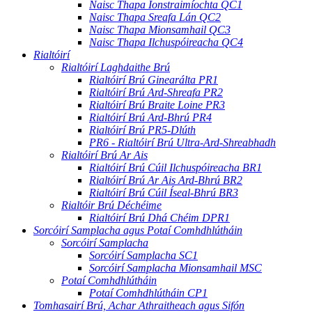
Naisc Thapa Ionstraimíochta QC1
Naisc Thapa Sreafa Lán QC2
Naisc Thapa Mionsamhail QC3
Naisc Thapa Ilchuspóireacha QC4
Rialtóirí
Rialtóirí Laghdaithe Brú
Rialtóirí Brú Ginearálta PR1
Rialtóirí Brú Ard-Shreafa PR2
Rialtóirí Brú Braite Loine PR3
Rialtóirí Brú Ard-Bhrú PR4
Rialtóirí Brú PR5-Dlúth
PR6 - Rialtóirí Brú Ultra-Ard-Shreabhadh
Rialtóirí Brú Ar Ais
Rialtóirí Brú Cúil Ilchuspóireacha BR1
Rialtóirí Brú Ar Ais Ard-Bhrú BR2
Rialtóirí Brú Cúil Íseal-Bhrú BR3
Rialtóir Brú Déchéime
Rialtóirí Brú Dhá Chéim DPR1
Sorcóirí Samplacha agus Potaí Comhdhlútháin
Sorcóirí Samplacha
Sorcóirí Samplacha SC1
Sorcóirí Samplacha Mionsamhail MSC
Potaí Comhdhlútháin
Potaí Comhdhlútháin CP1
Tomhasairí Brú, Achar Athraitheach agus Sifón