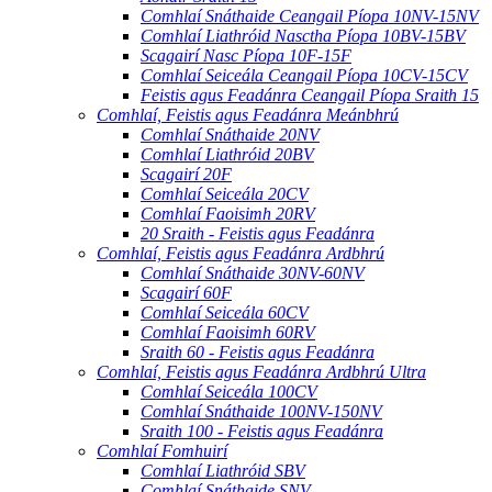
Comhlaí Snáthaide Ceangail Píopa 10NV-15NV
Comhlaí Liathróid Nasctha Píopa 10BV-15BV
Scagairí Nasc Píopa 10F-15F
Comhlaí Seiceála Ceangail Píopa 10CV-15CV
Feistis agus Feadánra Ceangail Píopa Sraith 15
Comhlaí, Feistis agus Feadánra Meánbhrú
Comhlaí Snáthaide 20NV
Comhlaí Liathróid 20BV
Scagairí 20F
Comhlaí Seiceála 20CV
Comhlaí Faoisimh 20RV
20 Sraith - Feistis agus Feadánra
Comhlaí, Feistis agus Feadánra Ardbhrú
Comhlaí Snáthaide 30NV-60NV
Scagairí 60F
Comhlaí Seiceála 60CV
Comhlaí Faoisimh 60RV
Sraith 60 - Feistis agus Feadánra
Comhlaí, Feistis agus Feadánra Ardbhrú Ultra
Comhlaí Seiceála 100CV
Comhlaí Snáthaide 100NV-150NV
Sraith 100 - Feistis agus Feadánra
Comhlaí Fomhuirí
Comhlaí Liathróid SBV
Comhlaí Snáthaide SNV