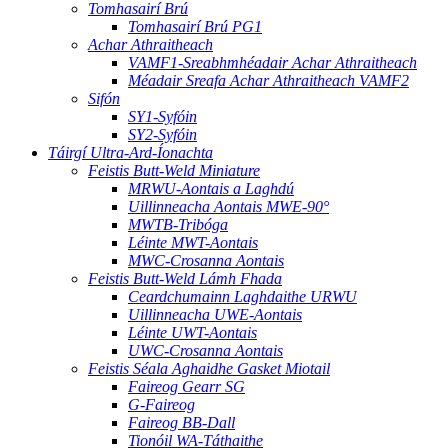
Tomhasairí Brú
Tomhasairí Brú PG1
Achar Athraitheach
VAMF1-Sreabhmhéadair Achar Athraitheach
Méadair Sreafa Achar Athraitheach VAMF2
Sifón
SY1-Syfóin
SY2-Syfóin
Táirgí Ultra-Ard-Íonachta
Feistis Butt-Weld Miniature
MRWU-Aontais a Laghdú
Uillinneacha Aontais MWE-90°
MWTB-Tribóga
Léinte MWT-Aontais
MWC-Crosanna Aontais
Feistis Butt-Weld Lámh Fhada
Ceardchumainn Laghdaithe URWU
Uillinneacha UWE-Aontais
Léinte UWT-Aontais
UWC-Crosanna Aontais
Feistis Séala Aghaidhe Gasket Miotail
Faireog Gearr SG
G-Faireog
Faireog BB-Dall
Tionóil WA-Táthaithe