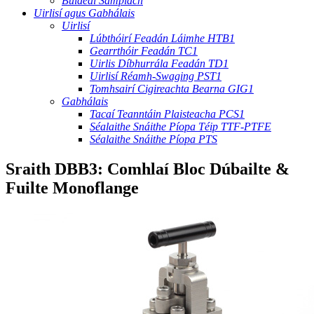
Buidéal Samplach
Uirlisí agus Gabhálais
Uirlisí
Lúbthóirí Feadán Láimhe HTB1
Gearrthóir Feadán TC1
Uirlis Díbhurrála Feadán TD1
Uirlisí Réamh-Swaging PST1
Tomhsairí Cigireachta Bearna GIG1
Gabhálais
Tacaí Teanntáin Plaisteacha PCS1
Séalaithe Snáithe Píopa Téip TTF-PTFE
Séalaithe Snáithe Píopa PTS
Sraith DBB3: Comhlaí Bloc Dúbailte &
Fuilte Monoflange