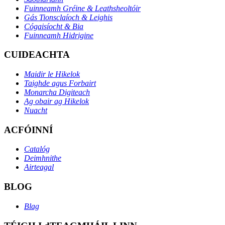
Fuinneamh Gréine & Leathsheoltóir
Gás Tionsclaíoch & Leighis
Cógaisíocht & Bia
Fuinneamh Hidrigine
CUIDEACHTA
Maidir le Hikelok
Taighde agus Forbairt
Monarcha Digiteach
Ag obair ag Hikelok
Nuacht
ACFÓINNÍ
Catalóg
Deimhnithe
Airteagal
BLOG
Blag