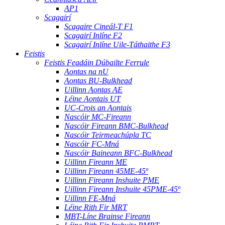
AP1
Scagairí
Scagaire Cineál-T F1
Scagairí Inlíne F2
Scagairí Inlíne Uile-Táthaithe F3
Feistis
Feistis Feadáin Dúbailte Ferrule
Aontas na nU
Aontas BU-Bulkhead
Uillinn Aontas AE
Léine Aontais UT
UC-Crois an Aontais
Nascóir MC-Fireann
Nascóir Fireann BMC-Bulkhead
Nascóir Teirmeachúpla TC
Nascóir FC-Mná
Nascóir Baineann BFC-Bulkhead
Uillinn Fireann ME
Uillinn Fireann 45ME-45º
Uillinn Fireann Inshuite PME
Uillinn Fireann Inshuite 45PME-45º
Uillinn FE-Mná
Léine Rith Fir MRT
MBT-Líne Brainse Fireann