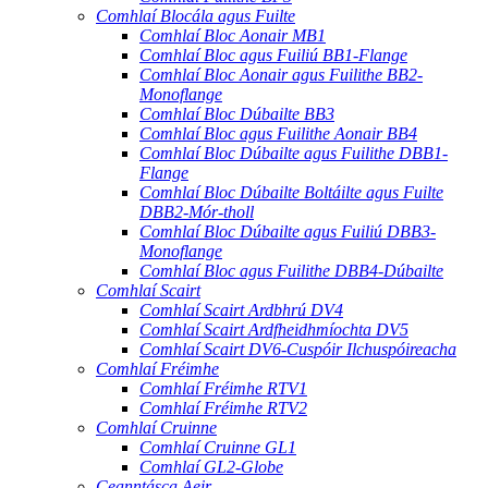
Comhlaí Blocála agus Fuilte
Comhlaí Bloc Aonair MB1
Comhlaí Bloc agus Fuiliú BB1-Flange
Comhlaí Bloc Aonair agus Fuilithe BB2-
Monoflange
Comhlaí Bloc Dúbailte BB3
Comhlaí Bloc agus Fuilithe Aonair BB4
Comhlaí Bloc Dúbailte agus Fuilithe DBB1-
Flange
Comhlaí Bloc Dúbailte Boltáilte agus Fuilte
DBB2-Mór-tholl
Comhlaí Bloc Dúbailte agus Fuiliú DBB3-
Monoflange
Comhlaí Bloc agus Fuilithe DBB4-Dúbailte
Comhlaí Scairt
Comhlaí Scairt Ardbhrú DV4
Comhlaí Scairt Ardfheidhmíochta DV5
Comhlaí Scairt DV6-Cuspóir Ilchuspóireacha
Comhlaí Fréimhe
Comhlaí Fréimhe RTV1
Comhlaí Fréimhe RTV2
Comhlaí Cruinne
Comhlaí Cruinne GL1
Comhlaí GL2-Globe
Ceanntásca Aeir