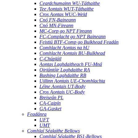
Ceardchumainn WU-Táthaithe
Tee Aontais WUT-Táthaithe
Cros Aontas WUC-Weld
Cnó FN-Baineann
Cnó MN-Fireann
MC-Corp go NPT Fireann
FC-Complacht go NPT Baineann
Feistiú BTF-Comp go Bulkhead Feadán
Comhlacht Aontas na hU
Comhlacht Aontais BU-Bulkhead
C-Chúpláil
Aontas Laghdaitheach FU-Mná
Oiriúntóir Laghdaithe RA
Bushing Laghdaithe RB
Uillinn Aontais UE-Chomhlachta
Léine Aontais UT-Body
Cros Aontais UC-Body
Breiseán PL
CA-Caipín
GA-Gasket
Feadánra
UFT
UMT
Comhlaí Séalaithe Bellows
Comhlaí Séalaithe BS1-Bellows