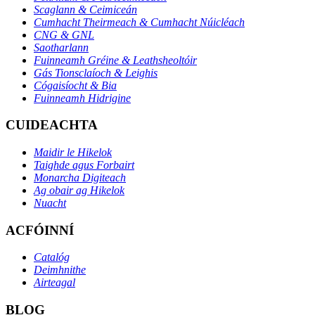
Scaglann & Ceimiceán
Cumhacht Theirmeach & Cumhacht Núicléach
CNG & GNL
Saotharlann
Fuinneamh Gréine & Leathsheoltóir
Gás Tionsclaíoch & Leighis
Cógaisíocht & Bia
Fuinneamh Hidrigine
CUIDEACHTA
Maidir le Hikelok
Taighde agus Forbairt
Monarcha Digiteach
Ag obair ag Hikelok
Nuacht
ACFÓINNÍ
Catalóg
Deimhnithe
Airteagal
BLOG