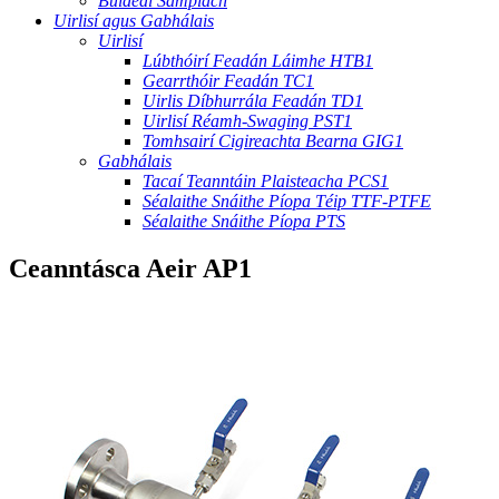
Buidéal Samplach
Uirlisí agus Gabhálais
Uirlisí
Lúbthóirí Feadán Láimhe HTB1
Gearrthóir Feadán TC1
Uirlis Díbhurrála Feadán TD1
Uirlisí Réamh-Swaging PST1
Tomhsairí Cigireachta Bearna GIG1
Gabhálais
Tacaí Teanntáin Plaisteacha PCS1
Séalaithe Snáithe Píopa Téip TTF-PTFE
Séalaithe Snáithe Píopa PTS
Ceanntásca Aeir AP1