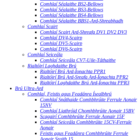
Comhlaí Séalaithe BS2-Bellows
Comhlaí Séalaithe BS3-Bellows
Comhlaí Séalaithe BS4-Bellows
Comhlaí Séalaithe BBS1-Ard-Shreabhadh
Comhlaí Scairt
Comhlaí Scairt Ard-Shreafa DV1 DV2 DV3
Comhlaí DV4-Scairp
Comhlaí DV5-Scairp
Comhlaí DV6-Scairp
Comhlaí Seiceála
Comhlaí Seiceála CV7-Uile-Táthaithe
Rialtóirí Laghdaithe Brú
Rialtóirí Brú Ard-Íonachta PPR1
Rialtóirí Brú Ard-Sreafa Ard-Íonachta PPR2
Rialtóirí Laghdaithe Brú Ard-Íonachta PPR3
Brú Ultra-Ard
Comhlaí, Feistis agus Feadánra Ísealbhrú
Comhlaí Snáthaide Comhbhrúite Ferrule Aonair
15NV
Comhlaí Liathróid Chomhbhrúite Aonair 15BV
Scagairí Comhbhrúite Ferrule Aonair 15F
Comhlaí Seiceála Comhbhrúite 15CV-Ferrule
Aonair
Feistis agus Feadánra Comhbhrúite Ferrule
Aonair Sraith 15