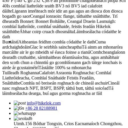
450°F (-40℃ go 232℃)
Is é an príomhlíne chaighdeánach píopa Sch
40
Is comhlaí liathróide sraith BV3 nó BV5 iad calafoirt
dáilte
Ligeann imréiteach mór idir an gas agus an diosca don diosca
bogadh go saor
Ceangal ionraoin: flange, táthaithe snáithithe. Trí
dhearadh Bonnet: Bonnet Boltáilte, Ceangal Draein Lasmuigh:
comhlaí liathróide, comhlaí snáthaide, feistis feadán Hikelok
snáithithe
Ábhar coirp cruach dhosmálta
Láimhseálacha códaithe le
dath
Buntáistí
Aitheantas feidhm comhla códaithe le dath
Cuma
ardchaighdeáin
Glac le seirbhís saincheaptha
Tá ainm an mhonaróra
marcáilte air le go mbeidh sé éasca foinse a rianú
Comhcheanglaíonn
dearadh cruthaithe, sármhaitheas déantúsaíochta, agus amhábhair
den scoth chun a chinntiú go gcomhlíonann gach táirge ionchais is
airde ár gcustaiméirí
Tástáilte 100% sa mhonarcha
Tuilleadh Roghanna
Calafoirt Asraonta Roghnacha: Comhlaí
Liathróideacha, Comhlaí Snáthaide Feistis Feadáin,
Snáithithe
Comhla nó breiseán roghnach de chineál aschuir
Cineál
nasc roghnach NPT, BSPT, BSPP, táthú butt, táthú soicéad
Tá
láimhseálacha dearga, buí agus gorma roghnacha ar fáil
info@hikelok.com
+86 28 82188981
Uimh.156 Bóthar Tongxin, Crios Eacnamaíoch Chongzhou,