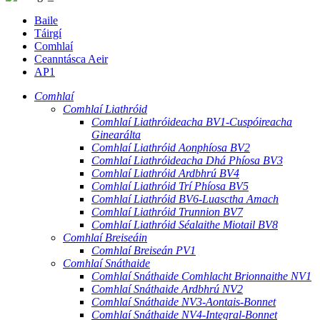
Baile
Táirgí
Comhlaí
Ceanntásca Aeir
AP1
Comhlaí
Comhlaí Liathróid
Comhlaí Liathróideacha BV1-Cuspóireacha
Ginearálta
Comhlaí Liathróid Aonphíosa BV2
Comhlaí Liathróideacha Dhá Phíosa BV3
Comhlaí Liathróid Ardbhrú BV4
Comhlaí Liathróid Trí Phíosa BV5
Comhlaí Liathróid BV6-Luasctha Amach
Comhlaí Liathróid Trunnion BV7
Comhlaí Liathróid Séalaithe Miotail BV8
Comhlaí Breiseáin
Comhlaí Breiseán PV1
Comhlaí Snáthaide
Comhlaí Snáthaide Comhlacht Brionnaithe NV1
Comhlaí Snáthaide Ardbhrú NV2
Comhlaí Snáthaide NV3-Aontais-Bonnet
Comhlaí Snáthaide NV4-Integral-Bonnet