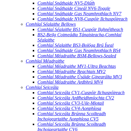
Comhlaí Snáthaide NV5-Dlúth
Comhlaí Snáthaide Cineál NV6-Toggle
Comhlaí Snáthaide Gas Neamhrothlach NV7
Comhlaí Snáthaide NV8-Cuspóir Ilchuspóireach
Comhlaí Séalaithe Bellows
Comhlaí Séalaithe BS1-Cuspóir Ilghnéitheach
BS2-Beilg Coimeádta Tánaisteacha-Comhlaí
Séalaithe
Comhlaí Séalaithe BS3-Bológa Brú Íseal
Comhlaí Snáthaide Gas Neamhrothlach BS4
Comhlaí Méadraithe BSM-Bellows-Sealed
Comhlaí Méadraithe
Comhlaí Méadraithe MV1-Ultra Beachtas
Comhlaí Méadraithe Beachtais MV2
Comhlaí Méadraithe Úsáide Ginearálta MV3
Comhlaí Méadraithe Ardbhrú MV4
Comhlaí Seiceála
Comhlaí Seiceála CV1-Cuspóir Ilchuspóireach
Comhlaí Seiceála Ardfheidhmíochta CV2
Comhlaí Seiceála CV3-Uile-Miotail
Comhlaí Seiceála CV4-Aonphíosa
Comhlaí Seiceála Brúnna Scoilteadh
Inchoigeartaithe Aonphíosa CV5
Comhlaí Seiceála Brúnna Scoilteadh
Inchoigeartaithe CV6