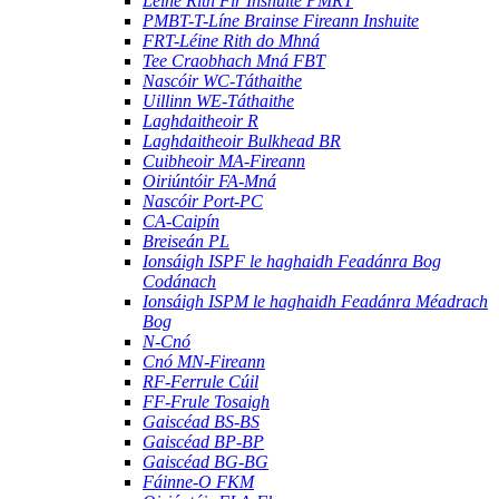
Léine Rith Fir Inshuite PMRT
PMBT-T-Líne Brainse Fireann Inshuite
FRT-Léine Rith do Mhná
Tee Craobhach Mná FBT
Nascóir WC-Táthaithe
Uillinn WE-Táthaithe
Laghdaitheoir R
Laghdaitheoir Bulkhead BR
Cuibheoir MA-Fireann
Oiriúntóir FA-Mná
Nascóir Port-PC
CA-Caipín
Breiseán PL
Ionsáigh ISPF le haghaidh Feadánra Bog
Codánach
Ionsáigh ISPM le haghaidh Feadánra Méadrach
Bog
N-Cnó
Cnó MN-Fireann
RF-Ferrule Cúil
FF-Frule Tosaigh
Gaiscéad BS-BS
Gaiscéad BP-BP
Gaiscéad BG-BG
Fáinne-O FKM