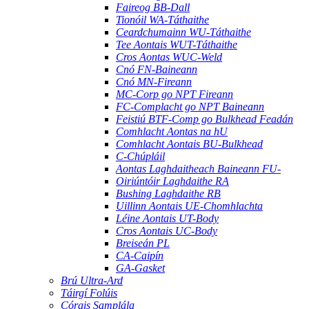
Faireog BB-Dall
Tionóil WA-Táthaithe
Ceardchumainn WU-Táthaithe
Tee Aontais WUT-Táthaithe
Cros Aontas WUC-Weld
Cnó FN-Baineann
Cnó MN-Fireann
MC-Corp go NPT Fireann
FC-Complacht go NPT Baineann
Feistiú BTF-Comp go Bulkhead Feadán
Comhlacht Aontas na hU
Comhlacht Aontais BU-Bulkhead
C-Chúpláil
Aontas Laghdaitheach Baineann FU-
Oiriúntóir Laghdaithe RA
Bushing Laghdaithe RB
Uillinn Aontais UE-Chomhlachta
Léine Aontais UT-Body
Cros Aontais UC-Body
Breiseán PL
CA-Caipín
GA-Gasket
Brú Ultra-Ard
Táirgí Folúis
Córais Samplála