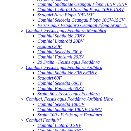
Comhlaí Snáthaide Ceangail Píopa 10NV-15NV
Comhlaí Liathróid Nasctha Píopa 10BV-15BV
Scagairí Nasc Píopa 10F-15F
Comhlaí Seiceála Ceangail Píopa 10CV-15CV
Feistis agus Feadánra Ceangail Píopa Sraith 15
Comhlaí, Feistis agus Feadánra Meánbhrú
Comhlaí Snáthaide 20NV
Comhlaí Liathróid 20BV
Scagairí 20F
Comhlaí Seiceála 20CV
Comhlaí Faoisimh 20RV
20 Sraith - Feistis agus Feadánra
Comhlaí, Feistis agus Feadánra Ardbhrú
Comhlaí Snáthaide 30NV-60NV
Scagairí 60F
Comhlaí Seiceála 60CV
Comhlaí Faoisimh 60RV
Sraith 60 - Feistis agus Feadánra
Comhlaí, Feistis agus Feadánra Ardbhrú Ultra
Comhlaí Seiceála 100CV
Comhlaí Snáthaide 100NV-150NV
Sraith 100 - Feistis agus Feadánra
Comhlaí Fomhuirí
Comhlaí Liathróid SBV
Comhlaí Snáthaide SNV