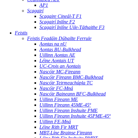
AP1
Scagairí
Scagaire Cineál-T F1
Scagairí Inlíne F2
Scagairí Inlíne Uile-Táthaithe F3
Feistis
Feistis Feadáin Dúbailte Ferrule
Aontas na nU
Aontas BU-Bulkhead
Uillinn Aontas AE
Léine Aontais UT
UC-Crois an Aontais
Nascóir MC-Fireann
Nascóir Fireann BMC-Bulkhead
Nascóir Teirmeachúpla TC
Nascóir FC-Mná
Nascóir Baineann BFC-Bulkhead
Uillinn Fireann ME
Uillinn Fireann 45ME-45º
Uillinn Fireann Inshuite PME
Uillinn Fireann Inshuite 45PME-45º
Uillinn FE-Mná
Léine Rith Fir MRT
MBT-Líne Brainse Fireann