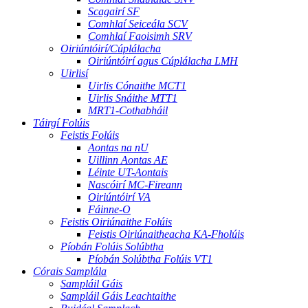
Scagairí SF
Comhlaí Seiceála SCV
Comhlaí Faoisimh SRV
Oiriúntóirí/Cúplálacha
Oiriúntóirí agus Cúplálacha LMH
Uirlisí
Uirlis Cónaithe MCT1
Uirlis Snáithe MTT1
MRT1-Cothabháil
Táirgí Folúis
Feistis Folúis
Aontas na nU
Uillinn Aontas AE
Léinte UT-Aontais
Nascóirí MC-Fireann
Oiriúntóirí VA
Fáinne-O
Feistis Oiriúnaithe Folúis
Feistis Oiriúnaitheacha KA-Fholúis
Píobán Folúis Solúbtha
Píobán Solúbtha Folúis VT1
Córais Samplála
Sampláil Gáis
Sampláil Gáis Leachtaithe