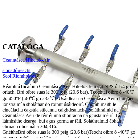
CATALÓGA
Ceanntásca Hikelok-Air
siopadóireacht
Seol Ríomhphost
Réamhrá
Tacaíonn Ceanntásca Aeir Hikelok le méid NPS ó 1/4 go 2
orlach. Brú oibre suas le 300 psig (20.6 bar). Teochtaí oibre ó -40°F
go 450°F (-40℃ go 232℃). Úsáidtear na Ceanntásca Aeir chun aer
ionstraimí a sholáthar do roinnt úsáideoirí. Chomh maith le
cineálacha éagsúla stíleanna caighdeánacha, soláthraímid na
Ceanntásca Aeir de réir éilimh shonracha na gcustaiméirí. Tá
láimhsithe dearga, buí agus gorma ar fáil. Soláthraímid ábhair
chruach dhosmálta 304,316.
Gnéithe
Brú oibre suas le 300 psig (20.6 bar)
Teocht oibre ó -40°F go