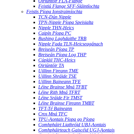
Oiriúntóir FLA-Flange
Feistiú Flange SFF-Sláintíochta
Feistis Píopa Ionstraimíochta
TCN-Dún Nipple
TPN-Nipple Píopa Speisialta
Nipple THN-Heics
Caipín Píopa PC
Bushing Laghdaithe TRB
Nipple Fada TLN-Heicseagánach
Breiseán Píopa TP
Breiseán Píopa Log THP
Cúpláil THC-Heics
Oiriúntóir TA
Uillinn Fireann TME
Uillinn Shráide TSE
Uillinn Baineann TFE
Léine Brainse Mná TFBT
Léine Rith Mná TFRT
Léine Sráide Fir TMST
Léine Brainse Fireann TMBT
TFT-Té Baineann
Cros Mná TFC
TPU-Aontais Píopa go Píopa
Comhpháirt Liathróid UBJ-Aontais
Comhpháirteach Gaiscéid UGJ-Aontais