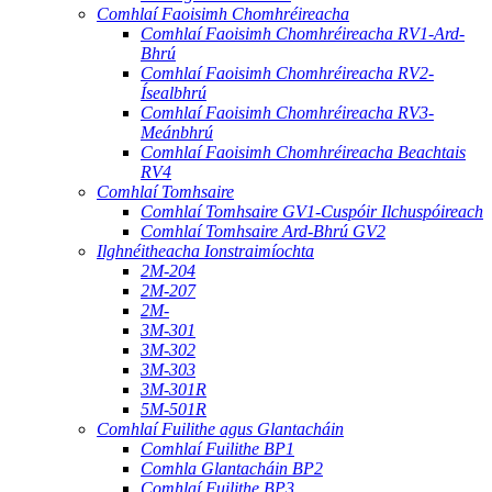
Comhlaí Faoisimh Chomhréireacha
Comhlaí Faoisimh Chomhréireacha RV1-Ard-
Bhrú
Comhlaí Faoisimh Chomhréireacha RV2-
Ísealbhrú
Comhlaí Faoisimh Chomhréireacha RV3-
Meánbhrú
Comhlaí Faoisimh Chomhréireacha Beachtais
RV4
Comhlaí Tomhsaire
Comhlaí Tomhsaire GV1-Cuspóir Ilchuspóireach
Comhlaí Tomhsaire Ard-Bhrú GV2
Ilghnéitheacha Ionstraimíochta
2M-204
2M-207
2M-
3M-301
3M-302
3M-303
3M-301R
5M-501R
Comhlaí Fuilithe agus Glantacháin
Comhlaí Fuilithe BP1
Comhla Glantacháin BP2
Comhlaí Fuilithe BP3