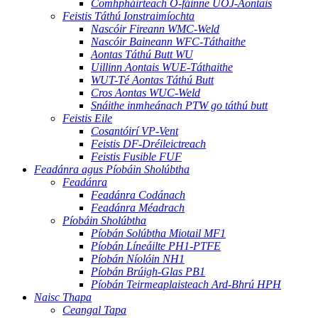
Comhpháirteach O-fáinne UOJ-Aontais
Feistis Táthú Ionstraimíochta
Nascóir Fireann WMC-Weld
Nascóir Baineann WFC-Táthaithe
Aontas Táthú Butt WU
Uillinn Aontais WUE-Táthaithe
WUT-Té Aontas Táthú Butt
Cros Aontas WUC-Weld
Snáithe inmheánach PTW go táthú butt
Feistis Eile
Cosantóirí VP-Vent
Feistis DF-Dréileictreach
Feistis Fusible FUF
Feadánra agus Píobáin Sholúbtha
Feadánra
Feadánra Codánach
Feadánra Méadrach
Píobáin Sholúbtha
Píobán Solúbtha Miotail MF1
Píobán Líneáilte PH1-PTFE
Píobán Níolóin NH1
Píobán Brúigh-Glas PB1
Píobán Teirmeaplaisteach Ard-Bhrú HPH
Naisc Thapa
Ceangal Tapa