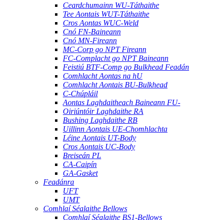
Ceardchumainn WU-Táthaithe
Tee Aontais WUT-Táthaithe
Cros Aontas WUC-Weld
Cnó FN-Baineann
Cnó MN-Fireann
MC-Corp go NPT Fireann
FC-Complacht go NPT Baineann
Feistiú BTF-Comp go Bulkhead Feadán
Comhlacht Aontas na hU
Comhlacht Aontais BU-Bulkhead
C-Chúpláil
Aontas Laghdaitheach Baineann FU-
Oiriúntóir Laghdaithe RA
Bushing Laghdaithe RB
Uillinn Aontais UE-Chomhlachta
Léine Aontais UT-Body
Cros Aontais UC-Body
Breiseán PL
CA-Caipín
GA-Gasket
Feadánra
UFT
UMT
Comhlaí Séalaithe Bellows
Comhlaí Séalaithe BS1-Bellows