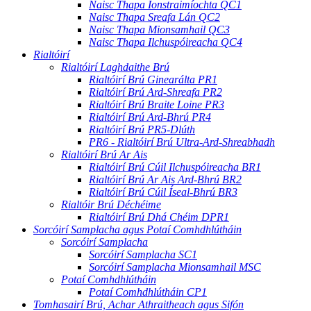
Naisc Thapa Ionstraimíochta QC1
Naisc Thapa Sreafa Lán QC2
Naisc Thapa Mionsamhail QC3
Naisc Thapa Ilchuspóireacha QC4
Rialtóirí
Rialtóirí Laghdaithe Brú
Rialtóirí Brú Ginearálta PR1
Rialtóirí Brú Ard-Shreafa PR2
Rialtóirí Brú Braite Loine PR3
Rialtóirí Brú Ard-Bhrú PR4
Rialtóirí Brú PR5-Dlúth
PR6 - Rialtóirí Brú Ultra-Ard-Shreabhadh
Rialtóirí Brú Ar Ais
Rialtóirí Brú Cúil Ilchuspóireacha BR1
Rialtóirí Brú Ar Ais Ard-Bhrú BR2
Rialtóirí Brú Cúil Íseal-Bhrú BR3
Rialtóir Brú Déchéime
Rialtóirí Brú Dhá Chéim DPR1
Sorcóirí Samplacha agus Potaí Comhdhlútháin
Sorcóirí Samplacha
Sorcóirí Samplacha SC1
Sorcóirí Samplacha Mionsamhail MSC
Potaí Comhdhlútháin
Potaí Comhdhlútháin CP1
Tomhasairí Brú, Achar Athraitheach agus Sifón