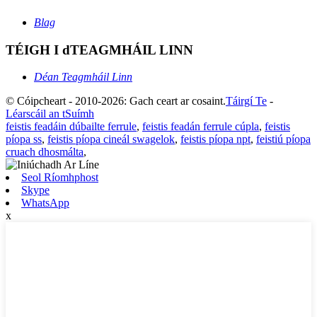
Blag
TÉIGH I dTEAGMHÁIL LINN
Déan Teagmháil Linn
© Cóipcheart - 2010-2026: Gach ceart ar cosaint.
Táirgí Te
-
Léarscáil an tSuímh
feistis feadáin dúbailte ferrule
,
feistis feadán ferrule cúpla
,
feistis
píopa ss
,
feistis píopa cineál swagelok
,
feistis píopa npt
,
feistiú píopa
cruach dhosmálta
,
Seol Ríomhphost
Skype
WhatsApp
x