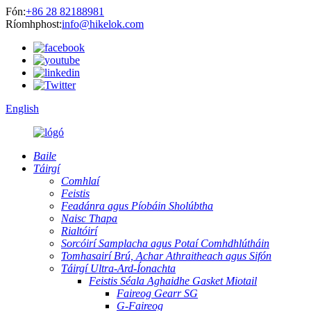
Fón:
+86 28 82188981
Ríomhphost:
info@hikelok.com
English
Baile
Táirgí
Comhlaí
Feistis
Feadánra agus Píobáin Sholúbtha
Naisc Thapa
Rialtóirí
Sorcóirí Samplacha agus Potaí Comhdhlútháin
Tomhasairí Brú, Achar Athraitheach agus Sifón
Táirgí Ultra-Ard-Íonachta
Feistis Séala Aghaidhe Gasket Miotail
Faireog Gearr SG
G-Faireog