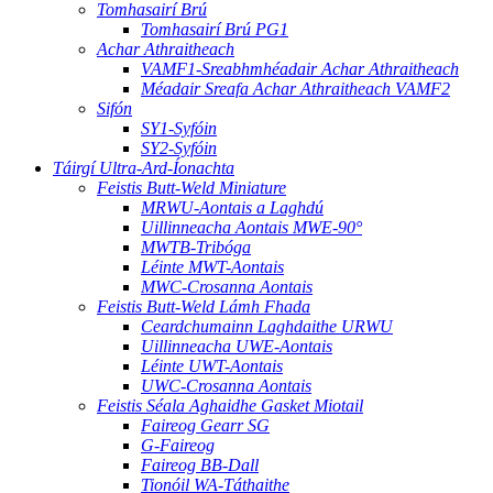
Tomhasairí Brú
Tomhasairí Brú PG1
Achar Athraitheach
VAMF1-Sreabhmhéadair Achar Athraitheach
Méadair Sreafa Achar Athraitheach VAMF2
Sifón
SY1-Syfóin
SY2-Syfóin
Táirgí Ultra-Ard-Íonachta
Feistis Butt-Weld Miniature
MRWU-Aontais a Laghdú
Uillinneacha Aontais MWE-90°
MWTB-Tribóga
Léinte MWT-Aontais
MWC-Crosanna Aontais
Feistis Butt-Weld Lámh Fhada
Ceardchumainn Laghdaithe URWU
Uillinneacha UWE-Aontais
Léinte UWT-Aontais
UWC-Crosanna Aontais
Feistis Séala Aghaidhe Gasket Miotail
Faireog Gearr SG
G-Faireog
Faireog BB-Dall
Tionóil WA-Táthaithe