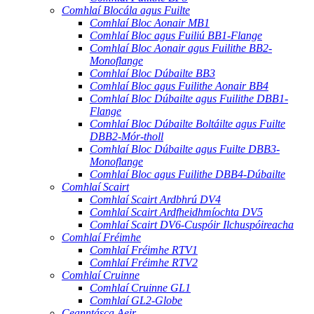
Comhlaí Blocála agus Fuilte
Comhlaí Bloc Aonair MB1
Comhlaí Bloc agus Fuiliú BB1-Flange
Comhlaí Bloc Aonair agus Fuilithe BB2-
Monoflange
Comhlaí Bloc Dúbailte BB3
Comhlaí Bloc agus Fuilithe Aonair BB4
Comhlaí Bloc Dúbailte agus Fuilithe DBB1-
Flange
Comhlaí Bloc Dúbailte Boltáilte agus Fuilte
DBB2-Mór-tholl
Comhlaí Bloc Dúbailte agus Fuilte DBB3-
Monoflange
Comhlaí Bloc agus Fuilithe DBB4-Dúbailte
Comhlaí Scairt
Comhlaí Scairt Ardbhrú DV4
Comhlaí Scairt Ardfheidhmíochta DV5
Comhlaí Scairt DV6-Cuspóir Ilchuspóireacha
Comhlaí Fréimhe
Comhlaí Fréimhe RTV1
Comhlaí Fréimhe RTV2
Comhlaí Cruinne
Comhlaí Cruinne GL1
Comhlaí GL2-Globe
Ceanntásca Aeir