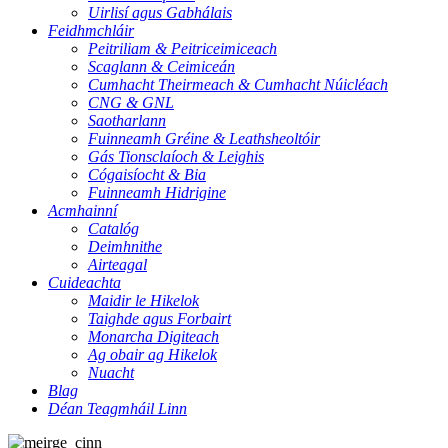
Uirlisí agus Gabhálais
Feidhmchláir
Peitriliam & Peitriceimiceach
Scaglann & Ceimiceán
Cumhacht Theirmeach & Cumhacht Núicléach
CNG & GNL
Saotharlann
Fuinneamh Gréine & Leathsheoltóir
Gás Tionsclaíoch & Leighis
Cógaisíocht & Bia
Fuinneamh Hidrigine
Acmhainní
Catalóg
Deimhnithe
Airteagal
Cuideachta
Maidir le Hikelok
Taighde agus Forbairt
Monarcha Digiteach
Ag obair ag Hikelok
Nuacht
Blag
Déan Teagmháil Linn