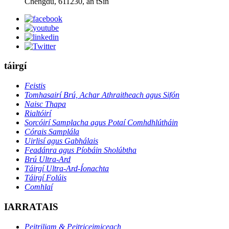
Chengdu, 611230, an tSín
táirgí
Feistis
Tomhasairí Brú, Achar Athraitheach agus Sifón
Naisc Thapa
Rialtóirí
Sorcóirí Samplacha agus Potaí Comhdhlútháin
Córais Samplála
Uirlisí agus Gabhálais
Feadánra agus Píobáin Sholúbtha
Brú Ultra-Ard
Táirgí Ultra-Ard-Íonachta
Táirgí Folúis
Comhlaí
IARRATAIS
Peitriliam & Peitriceimiceach